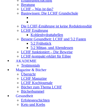
Ernährungscoaching
Beratung
LCHF – Was ist das?
Basiswissen: Die LCHF Grundschule
Die LCHF-Ernährung ist keine Reduktionsdiät
LCHF Ernährung
Kohlenhydrattabellen
Bessere Gesundheit: LCHF und 5:2 Fasten
5:2 Frühstück
5:2 Mittag- und Abendessen
LCHF funktioniert – Die Beweise
LCHF-kompakt erklärt für Eilige
AKADEMIE
Testimonials
Magazine & Bücher
Übersicht
LCHF Magazine
LCHF Kochjournale
Bücher zum Thema LCHF
Bücherbummel
Gesundheit
Erfolgsgeschichten
Keto und Krebs