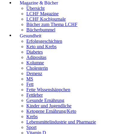
Magazine & Bücher
Übersicht
LCHF Magazine
LCHF Kochjournale
Bücher zum Thema LCHF
Bücherbummel
Gesundheit
Erfolgsgeschichten
Keto und Krebs
Diabetes
Adipositas
Kolumne
Cholesterin
Demenz
MS
Fett
Fette Wissenshäppchen
Fettleber
Gesunde Ernährung
Kinder und Jugendliche
Ketogene Ernährung/Keto
Krebs
Lebensmittelindustrie und Pharmazie
Sport
Vitamin D