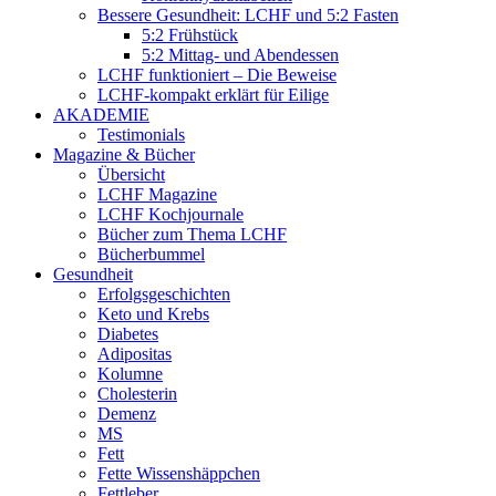
Bessere Gesundheit: LCHF und 5:2 Fasten
5:2 Frühstück
5:2 Mittag- und Abendessen
LCHF funktioniert – Die Beweise
LCHF-kompakt erklärt für Eilige
AKADEMIE
Testimonials
Magazine & Bücher
Übersicht
LCHF Magazine
LCHF Kochjournale
Bücher zum Thema LCHF
Bücherbummel
Gesundheit
Erfolgsgeschichten
Keto und Krebs
Diabetes
Adipositas
Kolumne
Cholesterin
Demenz
MS
Fett
Fette Wissenshäppchen
Fettleber