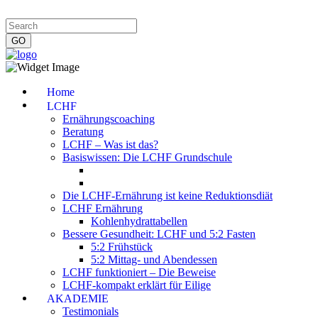
Impressum
|
Datenschutzerklärung
|
Kontakt
|
Newsletter
Home
LCHF
Ernährungscoaching
Beratung
LCHF – Was ist das?
Basiswissen: Die LCHF Grundschule
Die LCHF-Ernährung ist keine Reduktionsdiät
LCHF Ernährung
Kohlenhydrattabellen
Bessere Gesundheit: LCHF und 5:2 Fasten
5:2 Frühstück
5:2 Mittag- und Abendessen
LCHF funktioniert – Die Beweise
LCHF-kompakt erklärt für Eilige
AKADEMIE
Testimonials