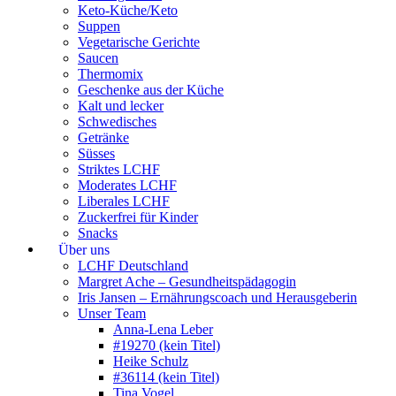
Keto-Küche/Keto
Suppen
Vegetarische Gerichte
Saucen
Thermomix
Geschenke aus der Küche
Kalt und lecker
Schwedisches
Getränke
Süsses
Striktes LCHF
Moderates LCHF
Liberales LCHF
Zuckerfrei für Kinder
Snacks
Über uns
LCHF Deutschland
Margret Ache – Gesundheitspädagogin
Iris Jansen – Ernährungscoach und Herausgeberin
Unser Team
Anna-Lena Leber
#19270 (kein Titel)
Heike Schulz
#36114 (kein Titel)
Tina Vogel