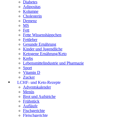
Diabetes
Adipositas
Kolumne
Cholesterin
Demenz
MS
Fett
Fette Wissenshäppchen
Fettleber
Gesunde Ernährung
Kinder und Jugendliche
Ketogene Ernährung/Keto
Krebs
Lebensmittelindustrie und Pharmazie
Sport
Vitamin D
Zucker
LCHF- und Keto-Rezepte
Adventskalender
Menüs
Brot und Aufstriche
Frühstück
Aufläufe
Fischgerichte
Fleischgerichte