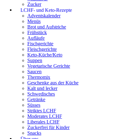
Zucker
LCHF- und Keto-Rezepte
Adventskalender
Menüs
Brot und Aufstriche
Frühstück
Aufläufe
Fischgerichte
Fleischgerichte
Keto-Küche/Keto
Suppen
Vegetarische Gerichte
Saucen
Thermomix
Geschenke aus der Küche
Kalt und lecker
Schwedisches
Getränke
Süsses
Striktes LCHF
Moderates LCHF
Liberales LCHF
Zuckerfrei für Kinder
Snacks
Über uns