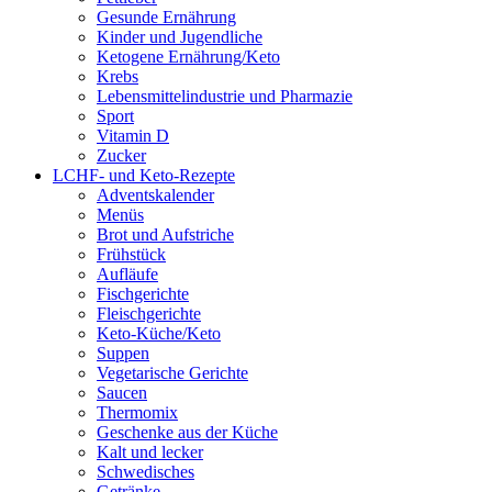
Gesunde Ernährung
Kinder und Jugendliche
Ketogene Ernährung/Keto
Krebs
Lebensmittelindustrie und Pharmazie
Sport
Vitamin D
Zucker
LCHF- und Keto-Rezepte
Adventskalender
Menüs
Brot und Aufstriche
Frühstück
Aufläufe
Fischgerichte
Fleischgerichte
Keto-Küche/Keto
Suppen
Vegetarische Gerichte
Saucen
Thermomix
Geschenke aus der Küche
Kalt und lecker
Schwedisches
Getränke