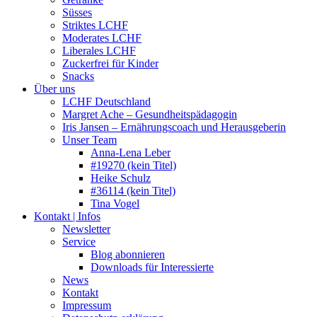
Süsses
Striktes LCHF
Moderates LCHF
Liberales LCHF
Zuckerfrei für Kinder
Snacks
Über uns
LCHF Deutschland
Margret Ache – Gesundheitspädagogin
Iris Jansen – Ernährungscoach und Herausgeberin
Unser Team
Anna-Lena Leber
#19270 (kein Titel)
Heike Schulz
#36114 (kein Titel)
Tina Vogel
Kontakt | Infos
Newsletter
Service
Blog abonnieren
Downloads für Interessierte
News
Kontakt
Impressum