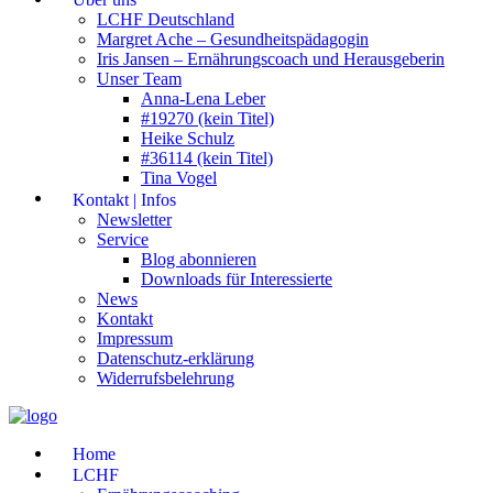
LCHF Deutschland
Margret Ache – Gesundheitspädagogin
Iris Jansen – Ernährungscoach und Herausgeberin
Unser Team
Anna-Lena Leber
#19270 (kein Titel)
Heike Schulz
#36114 (kein Titel)
Tina Vogel
Kontakt | Infos
Newsletter
Service
Blog abonnieren
Downloads für Interessierte
News
Kontakt
Impressum
Datenschutz-erklärung
Widerrufsbelehrung
Home
LCHF