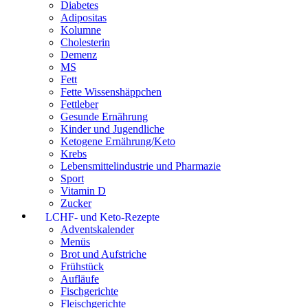
Diabetes
Adipositas
Kolumne
Cholesterin
Demenz
MS
Fett
Fette Wissenshäppchen
Fettleber
Gesunde Ernährung
Kinder und Jugendliche
Ketogene Ernährung/Keto
Krebs
Lebensmittelindustrie und Pharmazie
Sport
Vitamin D
Zucker
LCHF- und Keto-Rezepte
Adventskalender
Menüs
Brot und Aufstriche
Frühstück
Aufläufe
Fischgerichte
Fleischgerichte