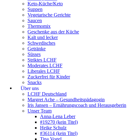
Keto-Küche/Keto
Suppen
Vegetarische Gerichte
Saucen
Thermomix
Geschenke aus der Küche
Kalt und lecker
Schwedisches
Getränke
Süsses
Striktes LCHF
Moderates LCHF
Liberales LCHF
Zuckerfrei für Kinder
Snacks
Über uns
LCHF Deutschland
Margret Ache – Gesundheitspädagogin
Iris Jansen – Ernährungscoach und Herausgeberin
Unser Team
Anna-Lena Leber
#19270 (kein Titel)
Heike Schulz
#36114 (kein Titel)
Tina Vogel