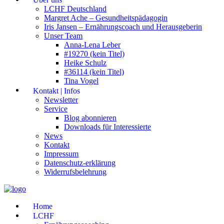
LCHF Deutschland
Margret Ache – Gesundheitspädagogin
Iris Jansen – Ernährungscoach und Herausgeberin
Unser Team
Anna-Lena Leber
#19270 (kein Titel)
Heike Schulz
#36114 (kein Titel)
Tina Vogel
Kontakt | Infos
Newsletter
Service
Blog abonnieren
Downloads für Interessierte
News
Kontakt
Impressum
Datenschutz-erklärung
Widerrufsbelehrung
Home
LCHF