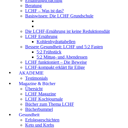
Ernährungscoaching
Beratung
LCHF – Was ist das?
Basiswissen: Die LCHF Grundschule
Die LCHF-Ernährung ist keine Reduktionsdiät
LCHF Ernährung
Kohlenhydrattabellen
Bessere Gesundheit: LCHF und 5:2 Fasten
5:2 Frühstück
5:2 Mittag- und Abendessen
LCHF funktioniert – Die Beweise
LCHF-kompakt erklärt für Eilige
AKADEMIE
Testimonials
Magazine & Bücher
Übersicht
LCHF Magazine
LCHF Kochjournale
Bücher zum Thema LCHF
Bücherbummel
Gesundheit
Erfolgsgeschichten
Keto und Krebs