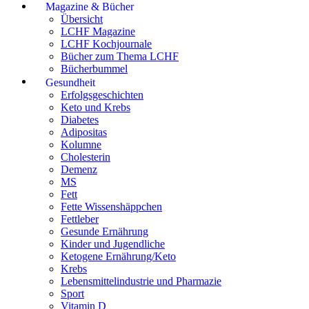
Magazine & Bücher
Übersicht
LCHF Magazine
LCHF Kochjournale
Bücher zum Thema LCHF
Bücherbummel
Gesundheit
Erfolgsgeschichten
Keto und Krebs
Diabetes
Adipositas
Kolumne
Cholesterin
Demenz
MS
Fett
Fette Wissenshäppchen
Fettleber
Gesunde Ernährung
Kinder und Jugendliche
Ketogene Ernährung/Keto
Krebs
Lebensmittelindustrie und Pharmazie
Sport
Vitamin D