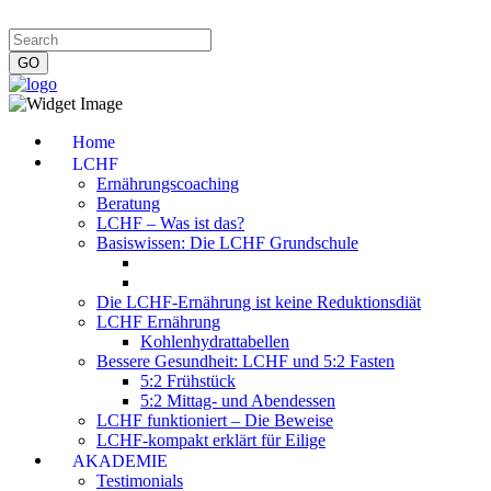
Impressum
|
Datenschutzerklärung
|
Kontakt
|
Newsletter
Home
LCHF
Ernährungscoaching
Beratung
LCHF – Was ist das?
Basiswissen: Die LCHF Grundschule
Die LCHF-Ernährung ist keine Reduktionsdiät
LCHF Ernährung
Kohlenhydrattabellen
Bessere Gesundheit: LCHF und 5:2 Fasten
5:2 Frühstück
5:2 Mittag- und Abendessen
LCHF funktioniert – Die Beweise
LCHF-kompakt erklärt für Eilige
AKADEMIE
Testimonials