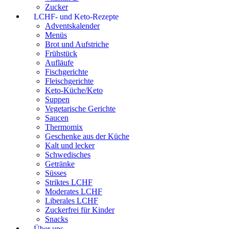
Zucker
LCHF- und Keto-Rezepte
Adventskalender
Menüs
Brot und Aufstriche
Frühstück
Aufläufe
Fischgerichte
Fleischgerichte
Keto-Küche/Keto
Suppen
Vegetarische Gerichte
Saucen
Thermomix
Geschenke aus der Küche
Kalt und lecker
Schwedisches
Getränke
Süsses
Striktes LCHF
Moderates LCHF
Liberales LCHF
Zuckerfrei für Kinder
Snacks
Über uns