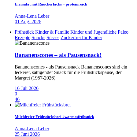
Eiersalat mit Räucherlachs – proteinreich
Anna-Lena Leber
01 Aug. 2026
Frühstück
Kinder & Familie
Kinder und Jugendliche
Paleo
Rezepte
Snacks
Süsses
Zuckerfrei für Kinder
Bananenscones – als Pausensnack!
Bananenscones - als Pausensnack Bananenscones sind ein
leckerer, sättigender Snack für die Frühstückspause, den
Margret (1957-2026)
16 Juli 2026
0
46
Milchfreier Frühstücksbrei #warmesfrühstück
Anna-Lena Leber
25 Juni 2026