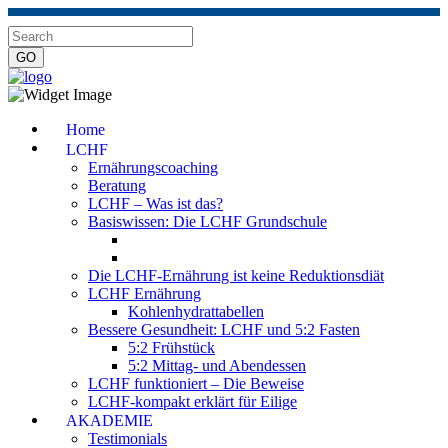
Impressum
|
Datenschutzerklärung
|
Kontakt
|
Newsletter
Home
LCHF
Ernährungscoaching
Beratung
LCHF – Was ist das?
Basiswissen: Die LCHF Grundschule
Die LCHF-Ernährung ist keine Reduktionsdiät
LCHF Ernährung
Kohlenhydrattabellen
Bessere Gesundheit: LCHF und 5:2 Fasten
5:2 Frühstück
5:2 Mittag- und Abendessen
LCHF funktioniert – Die Beweise
LCHF-kompakt erklärt für Eilige
AKADEMIE
Testimonials