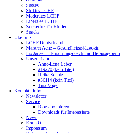
Süsses
Striktes LCHF
Moderates LCHF
Liberales LCHF
Zuckerfrei für Kinder
Snacks
Über uns
LCHF Deutschland
Margret Ache – Gesundheitspädagogin
Iris Jansen – Ernährungscoach und Herausgeberin
Unser Team
Anna-Lena Leber
#19270 (kein Titel)
Heike Schulz
#36114 (kein Titel)
Tina Vogel
Kontakt | Infos
Newsletter
Service
Blog abonnieren
Downloads für Interessierte
News
Kontakt
Impressum