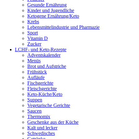
Gesunde Ernährung
Kinder und Jugendliche
Ketogene Ernährung/Keto
Krebs
Lebensmittelindustrie und Pharmazie
Sport
Vitamin D
Zucker
LCHF- und Keto-Rezepte
Adventskalender
Menüs
Brot und Aufstriche
Frühstück
Aufläufe
Fischgerichte
Fleischgerichte
Keto-Küche/Keto
Suppen
Vegetarische Gerichte
Saucen
Thermomix
Geschenke aus der Küche
Kalt und lecker
Schwedisches
Getränke