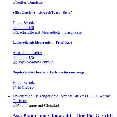
Süßes Omelette – „French Toast – Style“
Heike Schulz
06 Juni 2026
Lachsrolle mit Meerrettich – Frischkäse
Anna-Lena Leber
04 Juni 2026
Oopsie-Sandwichrolle lockerleicht für unterwegs
Heike Schulz
14 Mai 2026
Eiweißreich
Fleischgerichte
Rezepte
Striktes LCHF
Warme
Gerichte
Asia Pfanne mit Chinakohl – One-Pot Gericht!