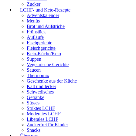
Zucker
LCHF- und Keto-Rezepte
Adventskalender
Menüs
Brot und Aufstriche
Frühstück
Aufläufe
Fischgerichte
Fleischgerichte
Keto-Küche/Keto
Suppen
Vegetarische Gerichte
Saucen
Thermomix
Geschenke aus der Küche
Kalt und lecker
Schwedisches
Getränke
Süsses
Striktes LCHF
Moderates LCHF
Liberales LCHF
Zuckerfrei für Kinder
Snacks
Über uns