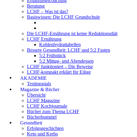
Ernährungscoaching
Beratung
LCHF – Was ist das?
Basiswissen: Die LCHF Grundschule
Die LCHF-Ernährung ist keine Reduktionsdiät
LCHF Ernährung
Kohlenhydrattabellen
Bessere Gesundheit: LCHF und 5:2 Fasten
5:2 Frühstück
5:2 Mittag- und Abendessen
LCHF funktioniert – Die Beweise
LCHF-kompakt erklärt für Eilige
AKADEMIE
Testimonials
Magazine & Bücher
Übersicht
LCHF Magazine
LCHF Kochjournale
Bücher zum Thema LCHF
Bücherbummel
Gesundheit
Erfolgsgeschichten
Keto und Krebs