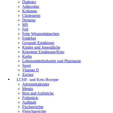
Diabetes
Adipositas
Kolumne
Cholesterin
Demenz
MS
Fett
Fette Wissenshäppchen
Fettleber
Gesunde Ernährung
Kinder und Jugendliche
Ketogene Ernährung/Keto
Krebs
Lebensmittelindustrie und Pharmazie
Sport
Vitamin D
Zucker
LCHF- und Keto-Rezepte
Adventskalender
Menüs
Brot und Aufstriche
Frühstück
Aufläufe
Fischgerichte
Fleischgerichte