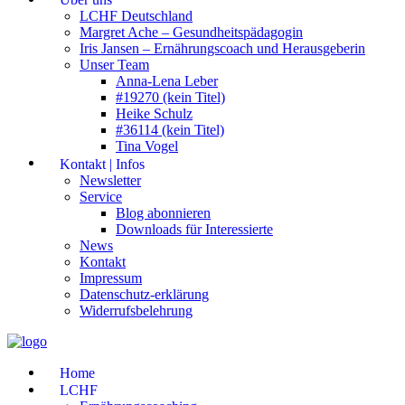
LCHF Deutschland
Margret Ache – Gesundheitspädagogin
Iris Jansen – Ernährungscoach und Herausgeberin
Unser Team
Anna-Lena Leber
#19270 (kein Titel)
Heike Schulz
#36114 (kein Titel)
Tina Vogel
Kontakt | Infos
Newsletter
Service
Blog abonnieren
Downloads für Interessierte
News
Kontakt
Impressum
Datenschutz-erklärung
Widerrufsbelehrung
Home
LCHF