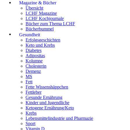
Magazine & Bücher
Übersicht
LCHF Magazine
LCHF Kochjournale
Bücher zum Thema LCHF
Bücherbummel
Gesundheit
Erfolgsgeschichten
Keto und Krebs
Diabetes
Adipositas
Kolumne
Cholesterin
Demenz
MS
Fett
Fette Wissenshäppchen
Fettleber
Gesunde Ernährung
Kinder und Jugendliche
Ketogene Ernährung/Keto
Krebs
Lebensmittelindustrie und Pharmazie
Sport
Vitamin D