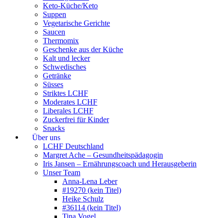
Keto-Küche/Keto
Suppen
Vegetarische Gerichte
Saucen
Thermomix
Geschenke aus der Küche
Kalt und lecker
Schwedisches
Getränke
Süsses
Striktes LCHF
Moderates LCHF
Liberales LCHF
Zuckerfrei für Kinder
Snacks
Über uns
LCHF Deutschland
Margret Ache – Gesundheitspädagogin
Iris Jansen – Ernährungscoach und Herausgeberin
Unser Team
Anna-Lena Leber
#19270 (kein Titel)
Heike Schulz
#36114 (kein Titel)
Tina Vogel