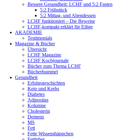
Bessere Gesundheit: LCHF und 5:2 Fasten
5:2 Frühstück
5:2 Mittag- und Abendessen
LCHF funktioniert – Die Beweise
LCHF-kompakt erklärt für Eilige
AKADEMIE
Testimonials
Magazine & Bücher
Übersicht
LCHF Magazine
LCHF Kochjournale
Bücher zum Thema LCHF
Bücherbummel
Gesundheit
Erfolgsgeschichten
Keto und Krebs
Diabetes
Adipositas
Kolumne
Cholesterin
Demenz
MS
Fett
Fette Wissenshäppchen
Fettleber