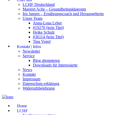
LCHF Deutschland
Margret Ache – Gesundheitspädagogin
Iris Jansen – Ernährungscoach und Herausgeberin
Unser Team
Anna-Lena Leber
#19270 (kein Titel)
Heike Schulz
#36114 (kein Titel)
Tina Vogel
Kontakt | Infos
Newsletter
Service
Blog abonnieren
Downloads für Interessierte
News
Kontakt
Impressum
Datenschutz-erklärung
Widerrufsbelehrung
Home
LCHF