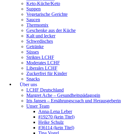
Keto-Küche/Keto
Suppen
Vegetarische Gerichte
Saucen
Thermomix
Geschenke aus der Küche
Kalt und lecker
Schwedisches
Getränke
Süsses
Striktes LCHF
Moderates LCHF
Liberales LCHF
Zuckerfrei für Kinder
Snacks
Über uns
LCHF Deutschland
Margret Ache – Gesundheitspädagogin
Iris Jansen – Ernährungscoach und Herausgeberin
Unser Team
Anna-Lena Leber
#19270 (kein Titel)
Heike Schulz
#36114 (kein Titel)
Tina Vogel