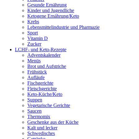
Gesunde Ernährung
Kinder und Jugendliche
Ketogene Ernährung/Keto
Krebs
Lebensmittelindustrie und Pharmazie
Sport
Vitamin D
Zucker
LCHF- und Keto-Rezepte
Adventskalender
Menüs
Brot und Aufstriche
Frühstück
Aufläufe
Fischgerichte
Fleischgerichte
Keto-Küche/Keto
Suppen
Vegetarische Gerichte
Saucen
Thermomix
Geschenke aus der Küche
Kalt und lecker
Schwedisches
Getränke