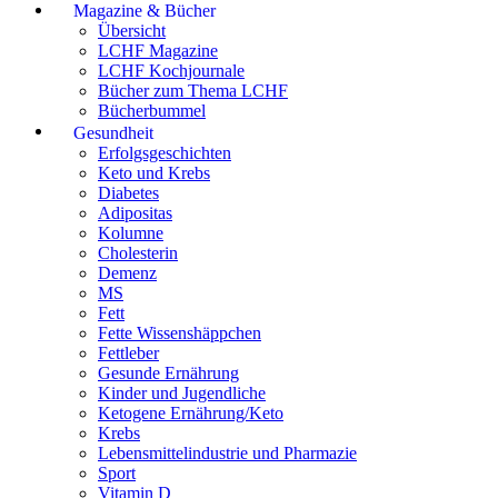
Magazine & Bücher
Übersicht
LCHF Magazine
LCHF Kochjournale
Bücher zum Thema LCHF
Bücherbummel
Gesundheit
Erfolgsgeschichten
Keto und Krebs
Diabetes
Adipositas
Kolumne
Cholesterin
Demenz
MS
Fett
Fette Wissenshäppchen
Fettleber
Gesunde Ernährung
Kinder und Jugendliche
Ketogene Ernährung/Keto
Krebs
Lebensmittelindustrie und Pharmazie
Sport
Vitamin D