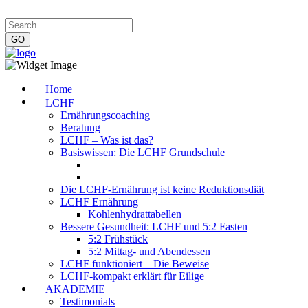
Impressum
|
Datenschutzerklärung
|
Kontakt
|
Newsletter
Home
LCHF
Ernährungscoaching
Beratung
LCHF – Was ist das?
Basiswissen: Die LCHF Grundschule
Die LCHF-Ernährung ist keine Reduktionsdiät
LCHF Ernährung
Kohlenhydrattabellen
Bessere Gesundheit: LCHF und 5:2 Fasten
5:2 Frühstück
5:2 Mittag- und Abendessen
LCHF funktioniert – Die Beweise
LCHF-kompakt erklärt für Eilige
AKADEMIE
Testimonials