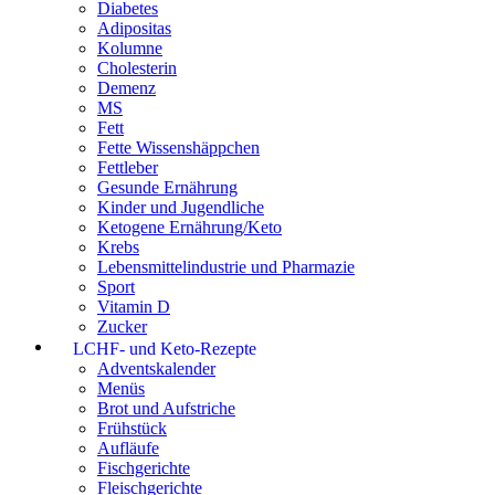
Diabetes
Adipositas
Kolumne
Cholesterin
Demenz
MS
Fett
Fette Wissenshäppchen
Fettleber
Gesunde Ernährung
Kinder und Jugendliche
Ketogene Ernährung/Keto
Krebs
Lebensmittelindustrie und Pharmazie
Sport
Vitamin D
Zucker
LCHF- und Keto-Rezepte
Adventskalender
Menüs
Brot und Aufstriche
Frühstück
Aufläufe
Fischgerichte
Fleischgerichte