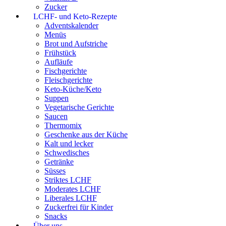
Zucker
LCHF- und Keto-Rezepte
Adventskalender
Menüs
Brot und Aufstriche
Frühstück
Aufläufe
Fischgerichte
Fleischgerichte
Keto-Küche/Keto
Suppen
Vegetarische Gerichte
Saucen
Thermomix
Geschenke aus der Küche
Kalt und lecker
Schwedisches
Getränke
Süsses
Striktes LCHF
Moderates LCHF
Liberales LCHF
Zuckerfrei für Kinder
Snacks
Über uns