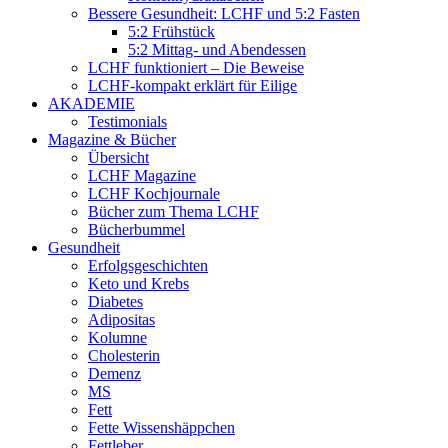
Bessere Gesundheit: LCHF und 5:2 Fasten
5:2 Frühstück
5:2 Mittag- und Abendessen
LCHF funktioniert – Die Beweise
LCHF-kompakt erklärt für Eilige
AKADEMIE
Testimonials
Magazine & Bücher
Übersicht
LCHF Magazine
LCHF Kochjournale
Bücher zum Thema LCHF
Bücherbummel
Gesundheit
Erfolgsgeschichten
Keto und Krebs
Diabetes
Adipositas
Kolumne
Cholesterin
Demenz
MS
Fett
Fette Wissenshäppchen
Fettleber