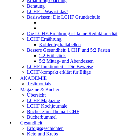
Ernährungscoaching
Beratung
LCHF – Was ist das?
Basiswissen: Die LCHF Grundschule
Die LCHF-Ernährung ist keine Reduktionsdiät
LCHF Ernährung
Kohlenhydrattabellen
Bessere Gesundheit: LCHF und 5:2 Fasten
5:2 Frühstück
5:2 Mittag- und Abendessen
LCHF funktioniert – Die Beweise
LCHF-kompakt erklärt für Eilige
AKADEMIE
Testimonials
Magazine & Bücher
Übersicht
LCHF Magazine
LCHF Kochjournale
Bücher zum Thema LCHF
Bücherbummel
Gesundheit
Erfolgsgeschichten
Keto und Krebs