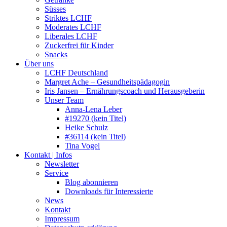
Süsses
Striktes LCHF
Moderates LCHF
Liberales LCHF
Zuckerfrei für Kinder
Snacks
Über uns
LCHF Deutschland
Margret Ache – Gesundheitspädagogin
Iris Jansen – Ernährungscoach und Herausgeberin
Unser Team
Anna-Lena Leber
#19270 (kein Titel)
Heike Schulz
#36114 (kein Titel)
Tina Vogel
Kontakt | Infos
Newsletter
Service
Blog abonnieren
Downloads für Interessierte
News
Kontakt
Impressum