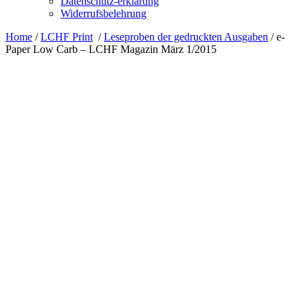
Datenschutz-erklärung
Widerrufsbelehrung
Home
/
LCHF Print
/
Leseproben der gedruckten Ausgaben
/
e-
Paper Low Carb – LCHF Magazin März 1/2015