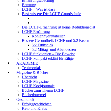
Ernährungscoaching
Beratung
LCHF – Was ist das?
Basiswissen: Die LCHF Grundschule
Die LCHF-Ernährung ist keine Reduktionsdiät
LCHF Ernährung
Kohlenhydrattabellen
Bessere Gesundheit: LCHF und 5:2 Fasten
5:2 Frühstück
5:2 Mittag- und Abendessen
LCHF funktioniert – Die Beweise
LCHF-kompakt erklärt für Eilige
AKADEMIE
Testimonials
Magazine & Bücher
Übersicht
LCHF Magazine
LCHF Kochjournale
Bücher zum Thema LCHF
Bücherbummel
Gesundheit
Erfolgsgeschichten
Keto und Krebs