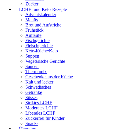
Zucker
LCHF- und Keto-Rezepte
Adventskalender
Menüs
Brot und Aufstriche
Frühstück
Aufläufe
Fischgerichte
Fleischgerichte
Keto-Küche/Keto
Suppen
Vegetarische Gerichte
Saucen
Thermomix
Geschenke aus der Küche
Kalt und lecker
Schwedisches
Getränke
Süsses
Striktes LCHF
Moderates LCHF
Liberales LCHF
Zuckerfrei für Kinder
Snacks
Über uns