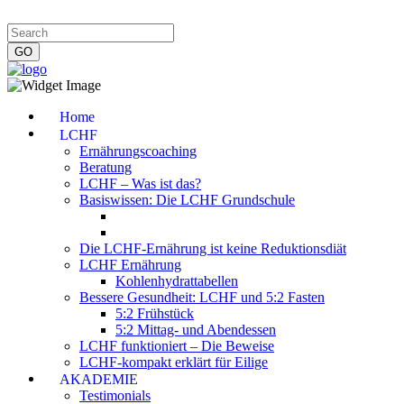
Impressum
|
Datenschutzerklärung
|
Kontakt
|
Newsletter
Home
LCHF
Ernährungscoaching
Beratung
LCHF – Was ist das?
Basiswissen: Die LCHF Grundschule
Die LCHF-Ernährung ist keine Reduktionsdiät
LCHF Ernährung
Kohlenhydrattabellen
Bessere Gesundheit: LCHF und 5:2 Fasten
5:2 Frühstück
5:2 Mittag- und Abendessen
LCHF funktioniert – Die Beweise
LCHF-kompakt erklärt für Eilige
AKADEMIE
Testimonials