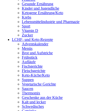
Gesunde Ernährung
Kinder und Jugendliche
Ketogene Ernährung/Keto
Krebs
Lebensmittelindustrie und Pharmazie
Sport
Vitamin D
Zucker
LCHF- und Keto-Rezepte
Adventskalender
Menüs
Brot und Aufstriche
Frühstück
Aufläufe
Fischgerichte
Fleischgerichte
Keto-Küche/Keto
Suppen
Vegetarische Gerichte
Saucen
Thermomix
Geschenke aus der Küche
Kalt und lecker
Schwedisches
Getränke