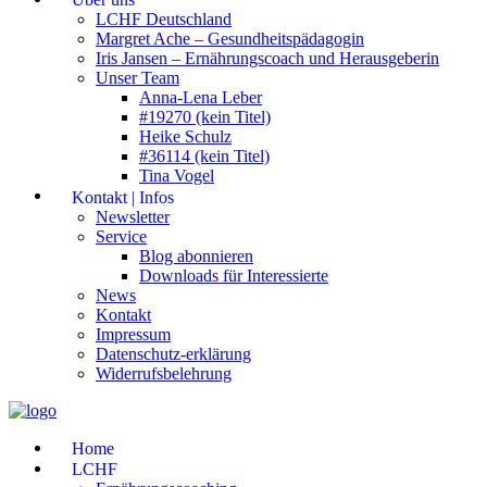
LCHF Deutschland
Margret Ache – Gesundheitspädagogin
Iris Jansen – Ernährungscoach und Herausgeberin
Unser Team
Anna-Lena Leber
#19270 (kein Titel)
Heike Schulz
#36114 (kein Titel)
Tina Vogel
Kontakt | Infos
Newsletter
Service
Blog abonnieren
Downloads für Interessierte
News
Kontakt
Impressum
Datenschutz-erklärung
Widerrufsbelehrung
Home
LCHF