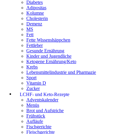
Diabetes
Adipositas
Kolumne
Cholesterin
Demenz
MS
Fett
Fette Wissenshäppchen
Fettleber
Gesunde Ernährung
Kinder und Jugendliche
Ketogene Ernährung/Keto
Krebs
Lebensmittelindustrie und Pharmazie
Sport
Vitamin D
Zucker
LCHF- und Keto-Rezepte
Adventskalender
Menüs
Brot und Aufstriche
Frühstück
Aufläufe
Fischgerichte
Fleischgerichte