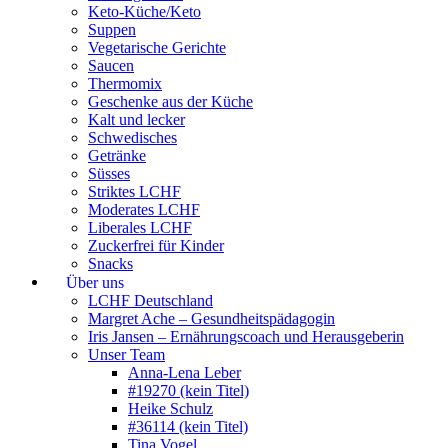
Keto-Küche/Keto
Suppen
Vegetarische Gerichte
Saucen
Thermomix
Geschenke aus der Küche
Kalt und lecker
Schwedisches
Getränke
Süsses
Striktes LCHF
Moderates LCHF
Liberales LCHF
Zuckerfrei für Kinder
Snacks
Über uns
LCHF Deutschland
Margret Ache – Gesundheitspädagogin
Iris Jansen – Ernährungscoach und Herausgeberin
Unser Team
Anna-Lena Leber
#19270 (kein Titel)
Heike Schulz
#36114 (kein Titel)
Tina Vogel