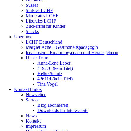
Süsses
Striktes LCHF
Moderates LCHF
Liberales LCHF
Zuckerfrei für Kinder
Snacks
Über uns
LCHF Deutschland
Margret Ache – Gesundheitspädagogin
Iris Jansen – Ernährungscoach und Herausgeberin
Unser Team
Anna-Lena Leber
#19270 (kein Titel)
Heike Schulz
#36114 (kein Titel)
Tina Vogel
Kontakt | Infos
Newsletter
Service
Blog abonnieren
Downloads für Interessierte
News
Kontakt
Impressum