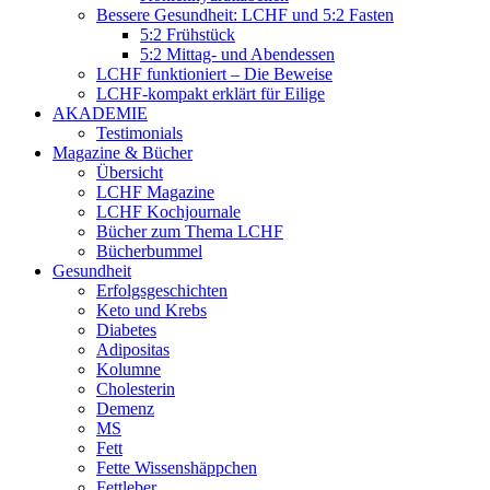
Bessere Gesundheit: LCHF und 5:2 Fasten
5:2 Frühstück
5:2 Mittag- und Abendessen
LCHF funktioniert – Die Beweise
LCHF-kompakt erklärt für Eilige
AKADEMIE
Testimonials
Magazine & Bücher
Übersicht
LCHF Magazine
LCHF Kochjournale
Bücher zum Thema LCHF
Bücherbummel
Gesundheit
Erfolgsgeschichten
Keto und Krebs
Diabetes
Adipositas
Kolumne
Cholesterin
Demenz
MS
Fett
Fette Wissenshäppchen
Fettleber