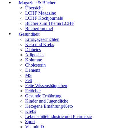
Magazine & Bücher
Übersicht
LCHF Magazine
LCHF Kochjournale
Bücher zum Thema LCHF
Bücherbummel
Gesundheit
Erfolgsgeschichten
Keto und Krebs
Diabetes
Adipositas
Kolumne
Cholesterin
Demenz
MS
Fett
Fette Wissenshäppchen
Fettleber
Gesunde Ernährung
Kinder und Jugendliche
Ketogene Ernährung/Keto
Krebs
Lebensmittelindustrie und Pharmazie
Sport
Vitamin D