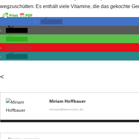
wegzuschütten: Es enthält viele Vitamine, die das gekochte Ge
teilen
teilen
teilen
merken
teilen
<
Miriam Hoffbauer
miriam@ketovida.de