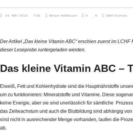
24. MAI 2018
7:02
Miriam Hoffbauer
0
6
2665
Aufrufe
Der Artikel „Das kleine Vitamin ABC“ erschien zuerst im LCHF
dieser
Leseprobe
runtergeladen werden.
Das kleine Vitamin ABC – T
Eiweiß, Fett und Kohlenhydrate sind die Hauptnährstoffe unse
um zu funktionieren: Mineralstoffe und Vitamine. Diese sogena
keine Energie, aber sie sind unerlässlich für sämtliche
Prozess
das Zellwachstum und auch die Blutbildung sind abhängig von
sind nicht in ausreichender Menge vorhanden, laufen die Proz
ab.