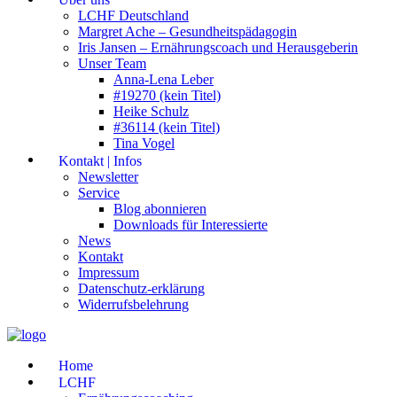
LCHF Deutschland
Margret Ache – Gesundheitspädagogin
Iris Jansen – Ernährungscoach und Herausgeberin
Unser Team
Anna-Lena Leber
#19270 (kein Titel)
Heike Schulz
#36114 (kein Titel)
Tina Vogel
Kontakt | Infos
Newsletter
Service
Blog abonnieren
Downloads für Interessierte
News
Kontakt
Impressum
Datenschutz-erklärung
Widerrufsbelehrung
Home
LCHF