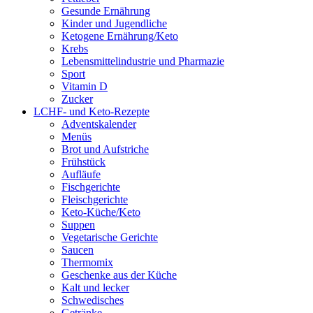
Gesunde Ernährung
Kinder und Jugendliche
Ketogene Ernährung/Keto
Krebs
Lebensmittelindustrie und Pharmazie
Sport
Vitamin D
Zucker
LCHF- und Keto-Rezepte
Adventskalender
Menüs
Brot und Aufstriche
Frühstück
Aufläufe
Fischgerichte
Fleischgerichte
Keto-Küche/Keto
Suppen
Vegetarische Gerichte
Saucen
Thermomix
Geschenke aus der Küche
Kalt und lecker
Schwedisches
Getränke