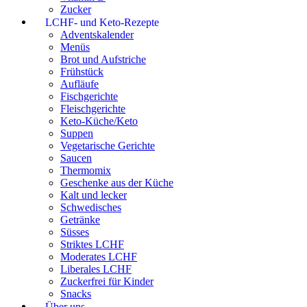
Zucker
LCHF- und Keto-Rezepte
Adventskalender
Menüs
Brot und Aufstriche
Frühstück
Aufläufe
Fischgerichte
Fleischgerichte
Keto-Küche/Keto
Suppen
Vegetarische Gerichte
Saucen
Thermomix
Geschenke aus der Küche
Kalt und lecker
Schwedisches
Getränke
Süsses
Striktes LCHF
Moderates LCHF
Liberales LCHF
Zuckerfrei für Kinder
Snacks
Über uns