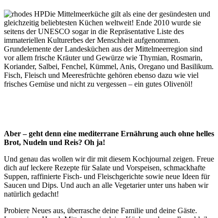
Die Mittelmeerküche gilt als eine der gesündesten und
gleichzeitig beliebtesten Küchen weltweit! Ende 2010 wurde sie
seitens der UNESCO sogar in die Repräsentative Liste des
immateriellen Kulturerbes der Menschheit aufgenommen.
Grundelemente der Landesküchen aus der Mittelmeerregion sind
vor allem frische Kräuter und Gewürze wie Thymian, Rosmarin,
Koriander, Salbei, Fenchel, Kümmel, Anis, Oregano und Basilikum.
Fisch, Fleisch und Meeresfrüchte gehören ebenso dazu wie viel
frisches Gemüse und nicht zu vergessen – ein gutes Olivenöl!
Aber – geht denn eine mediterrane Ernährung auch ohne helles
Brot, Nudeln und Reis? Oh ja!
Und genau das wollen wir dir mit diesem Kochjournal zeigen. Freue
dich auf leckere Rezepte für Salate und Vorspeisen, schmackhafte
Suppen, raffinierte Fisch- und Fleischgerichte sowie neue Ideen für
Saucen und Dips. Und auch an alle Vegetarier unter uns haben wir
natürlich gedacht!
Probiere Neues aus, überrasche deine Familie und deine Gäste.