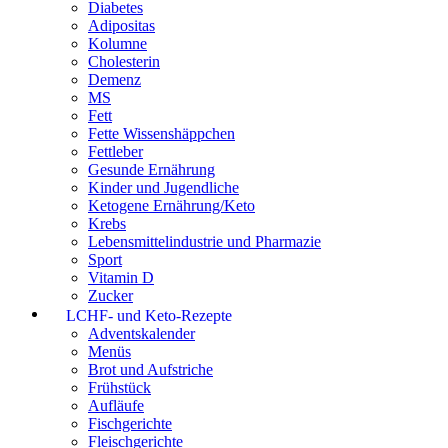
Diabetes
Adipositas
Kolumne
Cholesterin
Demenz
MS
Fett
Fette Wissenshäppchen
Fettleber
Gesunde Ernährung
Kinder und Jugendliche
Ketogene Ernährung/Keto
Krebs
Lebensmittelindustrie und Pharmazie
Sport
Vitamin D
Zucker
LCHF- und Keto-Rezepte
Adventskalender
Menüs
Brot und Aufstriche
Frühstück
Aufläufe
Fischgerichte
Fleischgerichte