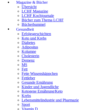
Magazine & Bücher
Übersicht
LCHF Magazine
LCHF Kochjournale
Bücher zum Thema LCHF
Bücherbummel
Gesundheit
Erfolgsgeschichten
Keto und Krebs
Diabetes
Adipositas
Kolumne
Cholesterin
Demenz
MS
Fett
Fette Wissenshäppchen
Fettleber
Gesunde Ernährung
Kinder und Jugendliche
Ketogene Ernährung/Keto
Krebs
Lebensmittelindustrie und Pharmazie
Sport
Vitamin D