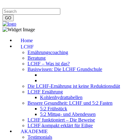
Impressum
|
Datenschutzerklärung
|
Kontakt
|
Newsletter
Home
LCHF
Ernährungscoaching
Beratung
LCHF – Was ist das?
Basiswissen: Die LCHF Grundschule
Die LCHF-Ernährung ist keine Reduktionsdiät
LCHF Ernährung
Kohlenhydrattabellen
Bessere Gesundheit: LCHF und 5:2 Fasten
5:2 Frühstück
5:2 Mittag- und Abendessen
LCHF funktioniert – Die Beweise
LCHF-kompakt erklärt für Eilige
AKADEMIE
Testimonials