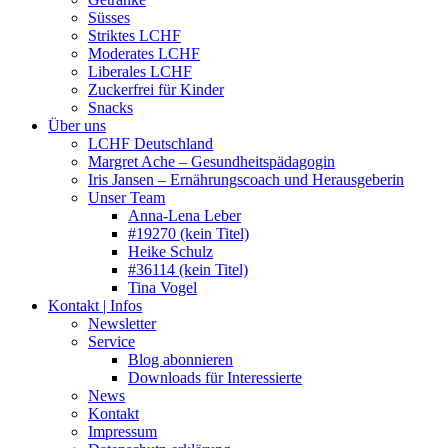
Süsses
Striktes LCHF
Moderates LCHF
Liberales LCHF
Zuckerfrei für Kinder
Snacks
Über uns
LCHF Deutschland
Margret Ache – Gesundheitspädagogin
Iris Jansen – Ernährungscoach und Herausgeberin
Unser Team
Anna-Lena Leber
#19270 (kein Titel)
Heike Schulz
#36114 (kein Titel)
Tina Vogel
Kontakt | Infos
Newsletter
Service
Blog abonnieren
Downloads für Interessierte
News
Kontakt
Impressum