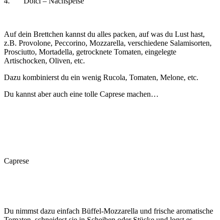
4. Dolci – Nachspeise
Auf dein Brettchen kannst du alles packen, auf was du Lust hast,
z.B. Provolone, Peccorino, Mozzarella, verschiedene Salamisorten,
Prosciutto, Mortadella, getrocknete Tomaten, eingelegte
Artischocken, Oliven, etc.
Dazu kombinierst du ein wenig Rucola, Tomaten, Melone, etc.
Du kannst aber auch eine tolle Caprese machen…
Caprese
Du nimmst dazu einfach Büffel-Mozzarella und frische aromatische
Tomaten, schneidest sie in Scheiben oder Stücke und legst es