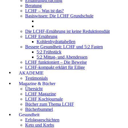
Ernährungscoaching
Beratung
LCHF – Was ist das?
Basiswissen: Die LCHF Grundschule
Die LCHF-Ernährung ist keine Reduktionsdiät
LCHF Ernährung
Kohlenhydrattabellen
Bessere Gesundheit: LCHF und 5:2 Fasten
5:2 Frühstück
5:2 Mittag- und Abendessen
LCHF funktioniert – Die Beweise
LCHF-kompakt erklärt für Eilige
AKADEMIE
Testimonials
Magazine & Bücher
Übersicht
LCHF Magazine
LCHF Kochjournale
Bücher zum Thema LCHF
Bücherbummel
Gesundheit
Erfolgsgeschichten
Keto und Krebs