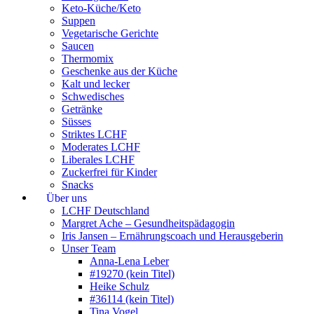
Keto-Küche/Keto
Suppen
Vegetarische Gerichte
Saucen
Thermomix
Geschenke aus der Küche
Kalt und lecker
Schwedisches
Getränke
Süsses
Striktes LCHF
Moderates LCHF
Liberales LCHF
Zuckerfrei für Kinder
Snacks
Über uns
LCHF Deutschland
Margret Ache – Gesundheitspädagogin
Iris Jansen – Ernährungscoach und Herausgeberin
Unser Team
Anna-Lena Leber
#19270 (kein Titel)
Heike Schulz
#36114 (kein Titel)
Tina Vogel