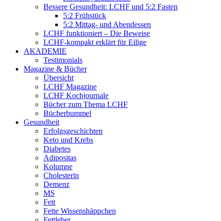
Bessere Gesundheit: LCHF und 5:2 Fasten
5:2 Frühstück
5:2 Mittag- und Abendessen
LCHF funktioniert – Die Beweise
LCHF-kompakt erklärt für Eilige
AKADEMIE
Testimonials
Magazine & Bücher
Übersicht
LCHF Magazine
LCHF Kochjournale
Bücher zum Thema LCHF
Bücherbummel
Gesundheit
Erfolgsgeschichten
Keto und Krebs
Diabetes
Adipositas
Kolumne
Cholesterin
Demenz
MS
Fett
Fette Wissenshäppchen
Fettleber