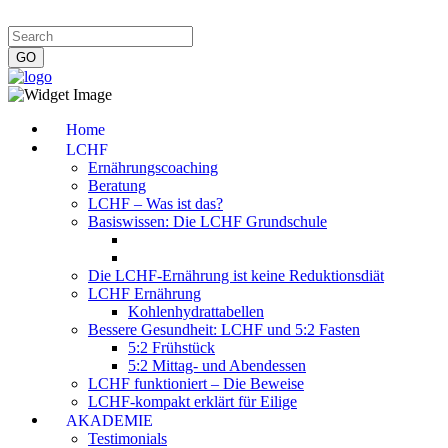
Impressum
|
Datenschutzerklärung
|
Kontakt
|
Newsletter
Home
LCHF
Ernährungscoaching
Beratung
LCHF – Was ist das?
Basiswissen: Die LCHF Grundschule
Die LCHF-Ernährung ist keine Reduktionsdiät
LCHF Ernährung
Kohlenhydrattabellen
Bessere Gesundheit: LCHF und 5:2 Fasten
5:2 Frühstück
5:2 Mittag- und Abendessen
LCHF funktioniert – Die Beweise
LCHF-kompakt erklärt für Eilige
AKADEMIE
Testimonials