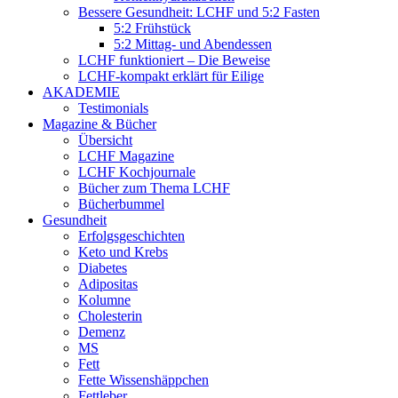
Bessere Gesundheit: LCHF und 5:2 Fasten
5:2 Frühstück
5:2 Mittag- und Abendessen
LCHF funktioniert – Die Beweise
LCHF-kompakt erklärt für Eilige
AKADEMIE
Testimonials
Magazine & Bücher
Übersicht
LCHF Magazine
LCHF Kochjournale
Bücher zum Thema LCHF
Bücherbummel
Gesundheit
Erfolgsgeschichten
Keto und Krebs
Diabetes
Adipositas
Kolumne
Cholesterin
Demenz
MS
Fett
Fette Wissenshäppchen
Fettleber