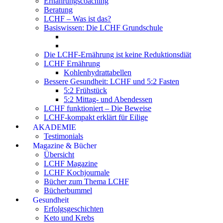
Ernährungscoaching
Beratung
LCHF – Was ist das?
Basiswissen: Die LCHF Grundschule
Die LCHF-Ernährung ist keine Reduktionsdiät
LCHF Ernährung
Kohlenhydrattabellen
Bessere Gesundheit: LCHF und 5:2 Fasten
5:2 Frühstück
5:2 Mittag- und Abendessen
LCHF funktioniert – Die Beweise
LCHF-kompakt erklärt für Eilige
AKADEMIE
Testimonials
Magazine & Bücher
Übersicht
LCHF Magazine
LCHF Kochjournale
Bücher zum Thema LCHF
Bücherbummel
Gesundheit
Erfolgsgeschichten
Keto und Krebs