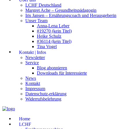
LCHF Deutschland
Margret Ache – Gesundheitspädagogin
Iris Jansen – Ernährungscoach und Herausgeberin
Unser Team
Anna-Lena Leber
#19270 (kein Titel)
Heike Schulz
#36114 (kein Titel)
Tina Vogel
Kontakt | Infos
Newsletter
Service
Blog abonnieren
Downloads für Interessierte
News
Kontakt
Impressum
Datenschutz-erklärung
Widerrufsbelehrung
Home
LCHF