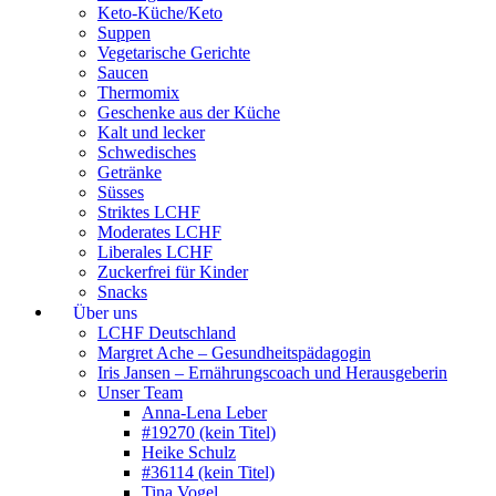
Keto-Küche/Keto
Suppen
Vegetarische Gerichte
Saucen
Thermomix
Geschenke aus der Küche
Kalt und lecker
Schwedisches
Getränke
Süsses
Striktes LCHF
Moderates LCHF
Liberales LCHF
Zuckerfrei für Kinder
Snacks
Über uns
LCHF Deutschland
Margret Ache – Gesundheitspädagogin
Iris Jansen – Ernährungscoach und Herausgeberin
Unser Team
Anna-Lena Leber
#19270 (kein Titel)
Heike Schulz
#36114 (kein Titel)
Tina Vogel