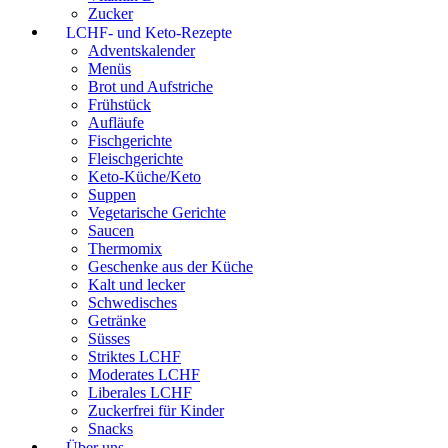
Zucker
LCHF- und Keto-Rezepte
Adventskalender
Menüs
Brot und Aufstriche
Frühstück
Aufläufe
Fischgerichte
Fleischgerichte
Keto-Küche/Keto
Suppen
Vegetarische Gerichte
Saucen
Thermomix
Geschenke aus der Küche
Kalt und lecker
Schwedisches
Getränke
Süsses
Striktes LCHF
Moderates LCHF
Liberales LCHF
Zuckerfrei für Kinder
Snacks
Über uns