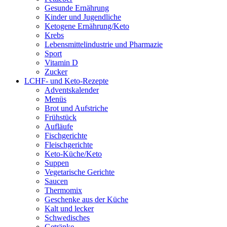
Gesunde Ernährung
Kinder und Jugendliche
Ketogene Ernährung/Keto
Krebs
Lebensmittelindustrie und Pharmazie
Sport
Vitamin D
Zucker
LCHF- und Keto-Rezepte
Adventskalender
Menüs
Brot und Aufstriche
Frühstück
Aufläufe
Fischgerichte
Fleischgerichte
Keto-Küche/Keto
Suppen
Vegetarische Gerichte
Saucen
Thermomix
Geschenke aus der Küche
Kalt und lecker
Schwedisches
Getränke