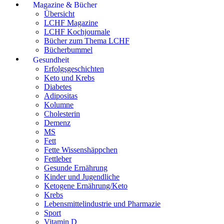
Magazine & Bücher
Übersicht
LCHF Magazine
LCHF Kochjournale
Bücher zum Thema LCHF
Bücherbummel
Gesundheit
Erfolgsgeschichten
Keto und Krebs
Diabetes
Adipositas
Kolumne
Cholesterin
Demenz
MS
Fett
Fette Wissenshäppchen
Fettleber
Gesunde Ernährung
Kinder und Jugendliche
Ketogene Ernährung/Keto
Krebs
Lebensmittelindustrie und Pharmazie
Sport
Vitamin D