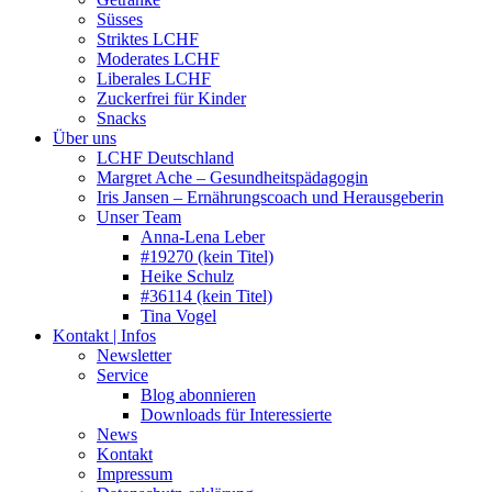
Süsses
Striktes LCHF
Moderates LCHF
Liberales LCHF
Zuckerfrei für Kinder
Snacks
Über uns
LCHF Deutschland
Margret Ache – Gesundheitspädagogin
Iris Jansen – Ernährungscoach und Herausgeberin
Unser Team
Anna-Lena Leber
#19270 (kein Titel)
Heike Schulz
#36114 (kein Titel)
Tina Vogel
Kontakt | Infos
Newsletter
Service
Blog abonnieren
Downloads für Interessierte
News
Kontakt
Impressum