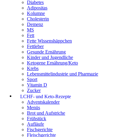
Diabetes
Adipositas
Kolumne
Cholesterin
Demenz
MS
Fett
Fette Wissenshäppchen
Fettleber
Gesunde Ernährung
Kinder und Jugendliche
Ketogene Ernährung/Keto
Krebs
Lebensmittelindustrie und Pharmazie
Sport
Vitamin D
Zucker
LCHF- und Keto-Rezepte
Adventskalender
Menüs
Brot und Aufstriche
Frühstück
Aufläufe
Fischgerichte
Fleischgerichte