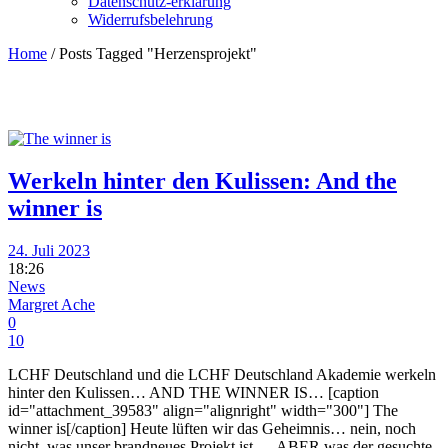
Datenschutz-erklärung
Widerrufsbelehrung
Home
/
Posts Tagged "Herzensprojekt"
Werkeln hinter den Kulissen: And the
winner is
24. Juli 2023
18:26
News
Margret Ache
0
10
LCHF Deutschland und die LCHF Deutschland Akademie werkeln
hinter den Kulissen… AND THE WINNER IS… [caption
id="attachment_39583" align="alignright" width="300"] The
winner is[/caption] Heute lüften wir das Geheimnis… nein, noch
nicht, was unser brandneues Projekt ist…, ABER was der gesuchte