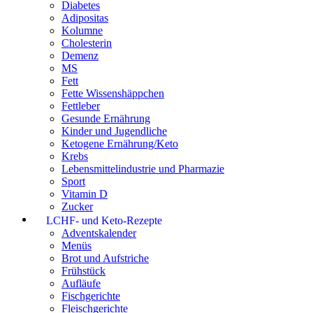
Diabetes
Adipositas
Kolumne
Cholesterin
Demenz
MS
Fett
Fette Wissenshäppchen
Fettleber
Gesunde Ernährung
Kinder und Jugendliche
Ketogene Ernährung/Keto
Krebs
Lebensmittelindustrie und Pharmazie
Sport
Vitamin D
Zucker
LCHF- und Keto-Rezepte
Adventskalender
Menüs
Brot und Aufstriche
Frühstück
Aufläufe
Fischgerichte
Fleischgerichte