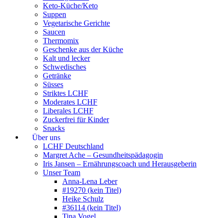
Keto-Küche/Keto
Suppen
Vegetarische Gerichte
Saucen
Thermomix
Geschenke aus der Küche
Kalt und lecker
Schwedisches
Getränke
Süsses
Striktes LCHF
Moderates LCHF
Liberales LCHF
Zuckerfrei für Kinder
Snacks
Über uns
LCHF Deutschland
Margret Ache – Gesundheitspädagogin
Iris Jansen – Ernährungscoach und Herausgeberin
Unser Team
Anna-Lena Leber
#19270 (kein Titel)
Heike Schulz
#36114 (kein Titel)
Tina Vogel