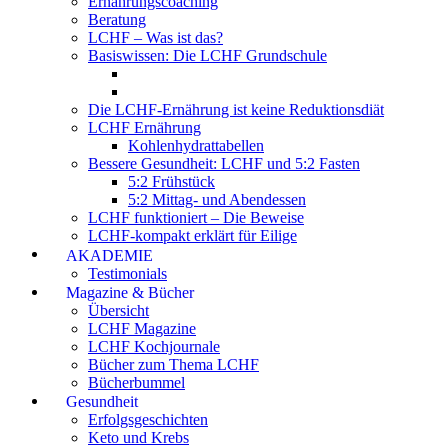
Ernährungscoaching
Beratung
LCHF – Was ist das?
Basiswissen: Die LCHF Grundschule
Die LCHF-Ernährung ist keine Reduktionsdiät
LCHF Ernährung
Kohlenhydrattabellen
Bessere Gesundheit: LCHF und 5:2 Fasten
5:2 Frühstück
5:2 Mittag- und Abendessen
LCHF funktioniert – Die Beweise
LCHF-kompakt erklärt für Eilige
AKADEMIE
Testimonials
Magazine & Bücher
Übersicht
LCHF Magazine
LCHF Kochjournale
Bücher zum Thema LCHF
Bücherbummel
Gesundheit
Erfolgsgeschichten
Keto und Krebs