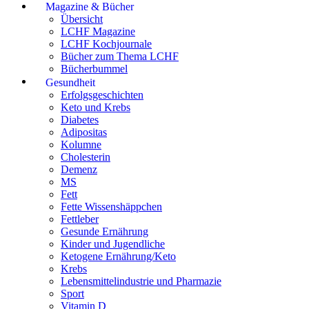
Magazine & Bücher
Übersicht
LCHF Magazine
LCHF Kochjournale
Bücher zum Thema LCHF
Bücherbummel
Gesundheit
Erfolgsgeschichten
Keto und Krebs
Diabetes
Adipositas
Kolumne
Cholesterin
Demenz
MS
Fett
Fette Wissenshäppchen
Fettleber
Gesunde Ernährung
Kinder und Jugendliche
Ketogene Ernährung/Keto
Krebs
Lebensmittelindustrie und Pharmazie
Sport
Vitamin D