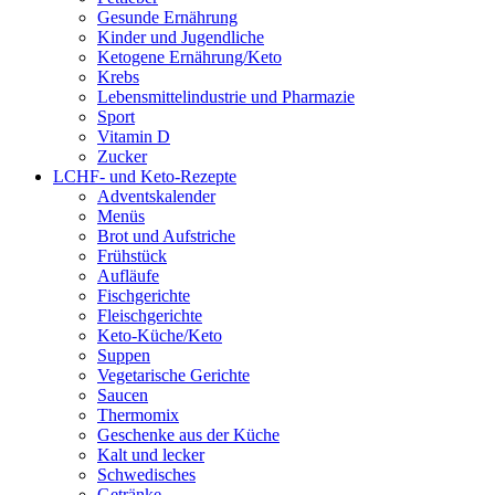
Gesunde Ernährung
Kinder und Jugendliche
Ketogene Ernährung/Keto
Krebs
Lebensmittelindustrie und Pharmazie
Sport
Vitamin D
Zucker
LCHF- und Keto-Rezepte
Adventskalender
Menüs
Brot und Aufstriche
Frühstück
Aufläufe
Fischgerichte
Fleischgerichte
Keto-Küche/Keto
Suppen
Vegetarische Gerichte
Saucen
Thermomix
Geschenke aus der Küche
Kalt und lecker
Schwedisches
Getränke