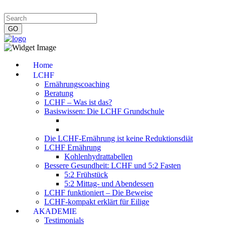
Impressum
|
Datenschutzerklärung
|
Kontakt
|
Newsletter
Home
LCHF
Ernährungscoaching
Beratung
LCHF – Was ist das?
Basiswissen: Die LCHF Grundschule
Die LCHF-Ernährung ist keine Reduktionsdiät
LCHF Ernährung
Kohlenhydrattabellen
Bessere Gesundheit: LCHF und 5:2 Fasten
5:2 Frühstück
5:2 Mittag- und Abendessen
LCHF funktioniert – Die Beweise
LCHF-kompakt erklärt für Eilige
AKADEMIE
Testimonials