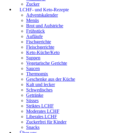
Zucker
LCHF- und Keto-Rezepte
Adventskalender
Menüs
Brot und Aufstriche
Frühstück
Aufläufe
Fischgerichte
Fleischgerichte
Keto-Küche/Keto
Suppen
Vegetarische Gerichte
Saucen
Thermomix
Geschenke aus der Küche
Kalt und lecker
Schwedisches
Getränke
Süsses
Striktes LCHF
Moderates LCHF
Liberales LCHF
Zuckerfrei für Kinder
Snacks
Über uns