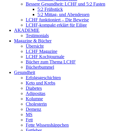
Bessere Gesundheit: LCHF und 5:2 Fasten
5:2 Frühstück
5:2 Mittag- und Abendessen
LCHF funktioniert – Die Beweise
LCHF-kompakt erklärt für Eilige
AKADEMIE
Testimonials
Magazine & Bücher
Übersicht
LCHF Magazine
LCHF Kochjournale
Bücher zum Thema LCHF
Bücherbummel
Gesundheit
Erfolgsgeschichten
Keto und Krebs
Diabetes
Adipositas
Kolumne
Cholesterin
Demenz
MS
Fett
Fette Wissenshäppchen
Fettleber