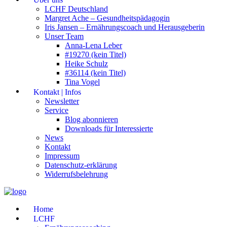
LCHF Deutschland
Margret Ache – Gesundheitspädagogin
Iris Jansen – Ernährungscoach und Herausgeberin
Unser Team
Anna-Lena Leber
#19270 (kein Titel)
Heike Schulz
#36114 (kein Titel)
Tina Vogel
Kontakt | Infos
Newsletter
Service
Blog abonnieren
Downloads für Interessierte
News
Kontakt
Impressum
Datenschutz-erklärung
Widerrufsbelehrung
Home
LCHF