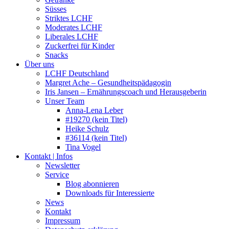
Süsses
Striktes LCHF
Moderates LCHF
Liberales LCHF
Zuckerfrei für Kinder
Snacks
Über uns
LCHF Deutschland
Margret Ache – Gesundheitspädagogin
Iris Jansen – Ernährungscoach und Herausgeberin
Unser Team
Anna-Lena Leber
#19270 (kein Titel)
Heike Schulz
#36114 (kein Titel)
Tina Vogel
Kontakt | Infos
Newsletter
Service
Blog abonnieren
Downloads für Interessierte
News
Kontakt
Impressum