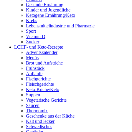
Gesunde Ernährung
Kinder und Jugendliche
Ketogene Ernährung/Keto
Krebs
Lebensmittelindustrie und Pharmazie
Sport
Vitamin D
Zucker
LCHF- und Keto-Rezepte
Adventskalender
Menüs
Brot und Aufstriche
Frühstück
Aufläufe
Fischgerichte
Fleischgerichte
Keto-Küche/Keto
Suppen
Vegetarische Gerichte
Saucen
Thermomix
Geschenke aus der Küche
Kalt und lecker
Schwedisches
Getränke