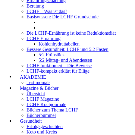
Ernährungscoaching
Beratung
LCHF – Was ist das?
Basiswissen: Die LCHF Grundschule
Die LCHF-Ernährung ist keine Reduktionsdiät
LCHF Ernährung
Kohlenhydrattabellen
Bessere Gesundheit: LCHF und 5:2 Fasten
5:2 Frühstück
5:2 Mittag- und Abendessen
LCHF funktioniert – Die Beweise
LCHF-kompakt erklärt für Eilige
AKADEMIE
Testimonials
Magazine & Bücher
Übersicht
LCHF Magazine
LCHF Kochjournale
Bücher zum Thema LCHF
Bücherbummel
Gesundheit
Erfolgsgeschichten
Keto und Krebs