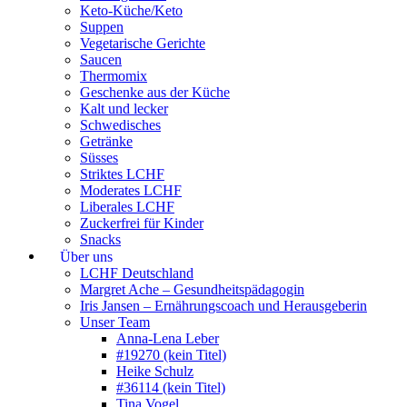
Keto-Küche/Keto
Suppen
Vegetarische Gerichte
Saucen
Thermomix
Geschenke aus der Küche
Kalt und lecker
Schwedisches
Getränke
Süsses
Striktes LCHF
Moderates LCHF
Liberales LCHF
Zuckerfrei für Kinder
Snacks
Über uns
LCHF Deutschland
Margret Ache – Gesundheitspädagogin
Iris Jansen – Ernährungscoach und Herausgeberin
Unser Team
Anna-Lena Leber
#19270 (kein Titel)
Heike Schulz
#36114 (kein Titel)
Tina Vogel