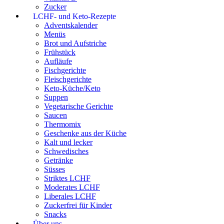
Zucker
LCHF- und Keto-Rezepte
Adventskalender
Menüs
Brot und Aufstriche
Frühstück
Aufläufe
Fischgerichte
Fleischgerichte
Keto-Küche/Keto
Suppen
Vegetarische Gerichte
Saucen
Thermomix
Geschenke aus der Küche
Kalt und lecker
Schwedisches
Getränke
Süsses
Striktes LCHF
Moderates LCHF
Liberales LCHF
Zuckerfrei für Kinder
Snacks
Über uns