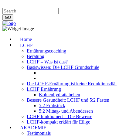
Impressum
|
Datenschutzerklärung
|
Kontakt
|
Newsletter
Home
LCHF
Ernährungscoaching
Beratung
LCHF – Was ist das?
Basiswissen: Die LCHF Grundschule
Die LCHF-Ernährung ist keine Reduktionsdiät
LCHF Ernährung
Kohlenhydrattabellen
Bessere Gesundheit: LCHF und 5:2 Fasten
5:2 Frühstück
5:2 Mittag- und Abendessen
LCHF funktioniert – Die Beweise
LCHF-kompakt erklärt für Eilige
AKADEMIE
Testimonials