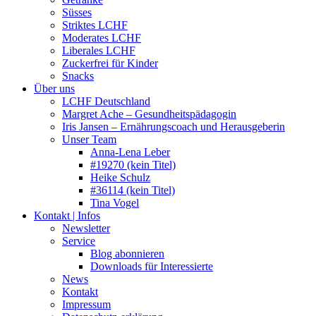
Süsses
Striktes LCHF
Moderates LCHF
Liberales LCHF
Zuckerfrei für Kinder
Snacks
Über uns
LCHF Deutschland
Margret Ache – Gesundheitspädagogin
Iris Jansen – Ernährungscoach und Herausgeberin
Unser Team
Anna-Lena Leber
#19270 (kein Titel)
Heike Schulz
#36114 (kein Titel)
Tina Vogel
Kontakt | Infos
Newsletter
Service
Blog abonnieren
Downloads für Interessierte
News
Kontakt
Impressum