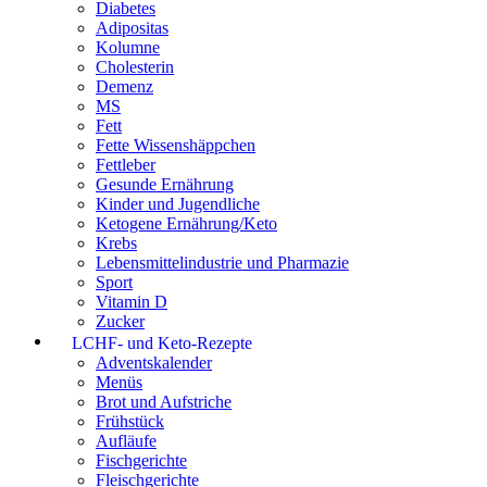
Diabetes
Adipositas
Kolumne
Cholesterin
Demenz
MS
Fett
Fette Wissenshäppchen
Fettleber
Gesunde Ernährung
Kinder und Jugendliche
Ketogene Ernährung/Keto
Krebs
Lebensmittelindustrie und Pharmazie
Sport
Vitamin D
Zucker
LCHF- und Keto-Rezepte
Adventskalender
Menüs
Brot und Aufstriche
Frühstück
Aufläufe
Fischgerichte
Fleischgerichte