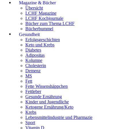
Magazine & Bücher
Übersicht
LCHF Magazine
LCHF Kochjournale
Bücher zum Thema LCHF
Bücherbummel
Gesundheit
Erfolgsgeschichten
Keto und Krebs
Diabetes
Adipositas
Kolumne
Cholesterin
Demenz
MS
Fett
Fette Wissenshäppchen
Fettleber
Gesunde Ernährung
Kinder und Jugendliche
Ketogene Ernährung/Keto
Krebs
Lebensmittelindustrie und Pharmazie
Sport
Vitamin D