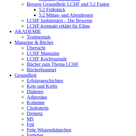
Bessere Gesundheit: LCHF und 5:2 Fasten
5:2 Frühstück
5:2 Mittag- und Abendessen
LCHF funktioniert – Die Beweise
LCHF-kompakt erklärt für Eilige
AKADEMIE
Testimonials
Magazine & Bücher
Übersicht
LCHF Magazine
LCHF Kochjournale
Bücher zum Thema LCHF
Bücherbummel
Gesundheit
Erfolgsgeschichten
Keto und Krebs
Diabetes
Adipositas
Kolumne
Cholesterin
Demenz
MS
Fett
Fette Wissenshäppchen
Fettleber