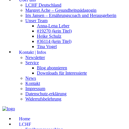
LCHF Deutschland
Margret Ache – Gesundheitspädagogin
Iris Jansen – Ernährungscoach und Herausgeberin
Unser Team
Anna-Lena Leber
#19270 (kein Titel)
Heike Schulz
#36114 (kein Titel)
Tina Vogel
Kontakt | Infos
Newsletter
Service
Blog abonnieren
Downloads für Interessierte
News
Kontakt
Impressum
Datenschutz-erklärung
Widerrufsbelehrung
Home
LCHF