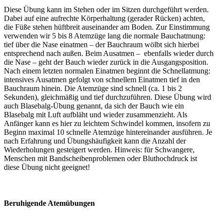
Diese Übung kann im Stehen oder im Sitzen durchgeführt werden.
Dabei auf eine aufrechte Körperhaltung (gerader Rücken) achten,
die Füße stehen hüftbreit auseinander am Boden. Zur Einstimmung
verwenden wir 5 bis 8 Atemzüge lang die normale Bauchatmung:
tief über die Nase einatmen – der Bauchraum wölbt sich hierbei
entsprechend nach außen. Beim Ausatmen – ebenfalls wieder durch
die Nase – geht der Bauch wieder zurück in die Ausgangsposition.
Nach einem letzten normalen Einatmen beginnt die Schnellatmung:
intensives Ausatmen gefolgt von schnellem Einatmen tief in den
Bauchraum hinein. Die Atemzüge sind schnell (ca. 1 bis 2
Sekunden), gleichmäßig und tief durchzuführen. Diese Übung wird
auch Blasebalg-Übung genannt, da sich der Bauch wie ein
Blasebalg mit Luft aufbläht und wieder zusammenzieht. Als
Anfänger kann es hier zu leichtem Schwindel kommen, insofern zu
Beginn maximal 10 schnelle Atemzüge hintereinander ausführen. Je
nach Erfahrung und Übungshäufigkeit kann die Anzahl der
Wiederholungen gesteigert werden. Hinweis: für Schwangere,
Menschen mit Bandscheibenproblemen oder Bluthochdruck ist
diese Übung nicht geeignet!
Beruhigende Atemübungen