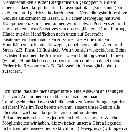
Mentaltechniken aus der Energiemedizin gekoppelt. Sie dient
einerseits dazu, körperlich den Parasympathikus (Entspanner) zu
aktivieren und gleichzeitig durch mentale Vorstellungskraft positive
Gefühle aufkommen zu lassen. Die Fächer-Bewegung hat zwei
Komponenten: zum einen können wir uns etwas Positives zu, und
zum anderen etwas Negatives von uns wegfächern. Durchführung:
Hände mit den Handflächen nach unten auf Brusthöhe
positionieren. Beim nächsten Ausatmen die Arme mit den
Handflächen nach unten bewegen, dabei mental allen Ärger und
Stress (z.B. Frust, Hilflosigkeit, Wut) von sich wegschieben. Beim
nächsten Einatmen die Arme nach oben Richtung Gesicht führen
(wichtig: Handflächen nach oben drehen!) und sich dabei mental
förderliche Ressourcen (z.B. Gelassenheit, Ausgeglichenheit)
zufächern.
„Ich hoffe, dass die hier aufgeführte kleine Auswahl an Übungen
Lust zum Ausprobieren macht: schon nach ein paar
Trainingseinheiten lassen sich die positiven Auswirkungen spürbar
erfahren! Wie im Text bereits erwähnt, steuert unser Gehirn alle
überlebenswichtigen körperlichen Grundfunktionen.
Bekanntermaßen leistet es jedoch noch viel, viel mehr. Welche
Möglichkeiten wir haben, die zwischen unseren Ohren liegende
Schaltzentrale unseres Seins aktiv durch (Bewegungs-) Übungen zu