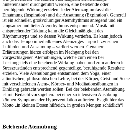
hintereinander durchgeführt werden, eine belebende oder
beruhigende Wirkung erzielen. Jeder Atemzug umfasst die
Einatmung (Inspiration) und die Ausatmung (Expiration). Generell
ist ein schneller, großvolumiger Atemrhythmus anregend und ein
langsamer und tiefer Atemrhythmus entspannend. Musik mit
entsprechender Taktung kann die Gleichmäßigkeit des
Rhythmustyps und so dessen Wirkung vertiefen. Es kann jedoch
auch das Tempo innerhalb eines Atemzuges – sprich zwischen
Luftholen und Ausatmung – variiert werden. Genauere
Erläuterungen hierzu erfolgen im Nachgang bei den
vorgeschlagenen Atemübungen, welche zum einen bei
Leistungstiefs eine belebende Wirkung haben und zum anderen in
Stresszuständen entsprechend gegenteilige, beruhigende Resultate
erzielen. Viele Atemübungen entstammen dem Yoga, einer
altindischen, philosophischen Lehre, bei der Körper, Geist und Seele
mit verschiedenen Atem-, Körper- und Meditationsübungen in
Einklang gebracht werden sollen. Bei der belebenden Atemübung
ist mit Bedacht vorzugehen: bei einer zu intensiven Ausübung
können Symptome der Hyperventilation auftreten. Es gilt hier das
Motto „in kleinen Dosen hilfreich, in großen Mengen schädlich“!
Belebende Atemübung