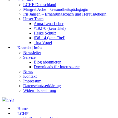
LCHF Deutschland
Margret Ache – Gesundheitspädagogin
Iris Jansen – Ernährungscoach und Herausgeberin
Unser Team
Anna-Lena Leber
#19270 (kein Titel)
Heike Schulz
#36114 (kein Titel)
Tina Vogel
Kontakt | Infos
Newsletter
Service
Blog abonnieren
Downloads für Interessierte
News
Kontakt
Impressum
Datenschutz-erklärung
Widerrufsbelehrung
Home
LCHF