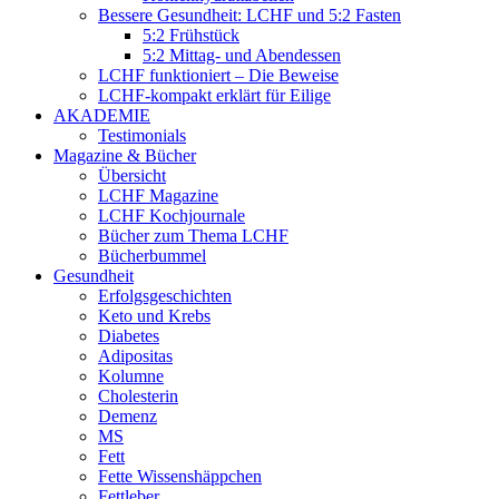
Bessere Gesundheit: LCHF und 5:2 Fasten
5:2 Frühstück
5:2 Mittag- und Abendessen
LCHF funktioniert – Die Beweise
LCHF-kompakt erklärt für Eilige
AKADEMIE
Testimonials
Magazine & Bücher
Übersicht
LCHF Magazine
LCHF Kochjournale
Bücher zum Thema LCHF
Bücherbummel
Gesundheit
Erfolgsgeschichten
Keto und Krebs
Diabetes
Adipositas
Kolumne
Cholesterin
Demenz
MS
Fett
Fette Wissenshäppchen
Fettleber