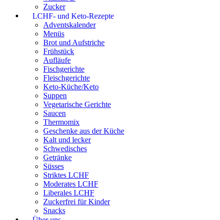
Zucker
LCHF- und Keto-Rezepte
Adventskalender
Menüs
Brot und Aufstriche
Frühstück
Aufläufe
Fischgerichte
Fleischgerichte
Keto-Küche/Keto
Suppen
Vegetarische Gerichte
Saucen
Thermomix
Geschenke aus der Küche
Kalt und lecker
Schwedisches
Getränke
Süsses
Striktes LCHF
Moderates LCHF
Liberales LCHF
Zuckerfrei für Kinder
Snacks
Über uns