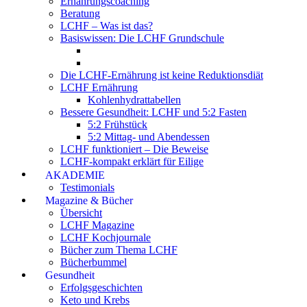
Ernährungscoaching
Beratung
LCHF – Was ist das?
Basiswissen: Die LCHF Grundschule
Die LCHF-Ernährung ist keine Reduktionsdiät
LCHF Ernährung
Kohlenhydrattabellen
Bessere Gesundheit: LCHF und 5:2 Fasten
5:2 Frühstück
5:2 Mittag- und Abendessen
LCHF funktioniert – Die Beweise
LCHF-kompakt erklärt für Eilige
AKADEMIE
Testimonials
Magazine & Bücher
Übersicht
LCHF Magazine
LCHF Kochjournale
Bücher zum Thema LCHF
Bücherbummel
Gesundheit
Erfolgsgeschichten
Keto und Krebs