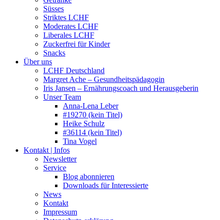
Süsses
Striktes LCHF
Moderates LCHF
Liberales LCHF
Zuckerfrei für Kinder
Snacks
Über uns
LCHF Deutschland
Margret Ache – Gesundheitspädagogin
Iris Jansen – Ernährungscoach und Herausgeberin
Unser Team
Anna-Lena Leber
#19270 (kein Titel)
Heike Schulz
#36114 (kein Titel)
Tina Vogel
Kontakt | Infos
Newsletter
Service
Blog abonnieren
Downloads für Interessierte
News
Kontakt
Impressum