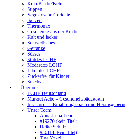
Keto-Küche/Keto
Suppen
Vegetarische Gerichte
Saucen
Thermomix
Geschenke aus der Küche
Kalt und lecker
Schwedisches
Getränke
Süsses
Striktes LCHF
Moderates LCHF
Liberales LCHF
Zuckerfrei für Kinder
Snacks
Über uns
LCHF Deutschland
Margret Ache – Gesundheitspädagogin
Iris Jansen – Ernährungscoach und Herausgeberin
Unser Team
Anna-Lena Leber
#19270 (kein Titel)
Heike Schulz
#36114 (kein Titel)
Tina Vogel