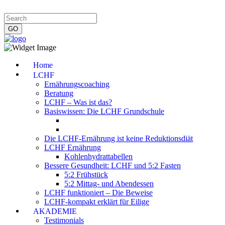
Impressum
|
Datenschutzerklärung
|
Kontakt
|
Newsletter
Home
LCHF
Ernährungscoaching
Beratung
LCHF – Was ist das?
Basiswissen: Die LCHF Grundschule
Die LCHF-Ernährung ist keine Reduktionsdiät
LCHF Ernährung
Kohlenhydrattabellen
Bessere Gesundheit: LCHF und 5:2 Fasten
5:2 Frühstück
5:2 Mittag- und Abendessen
LCHF funktioniert – Die Beweise
LCHF-kompakt erklärt für Eilige
AKADEMIE
Testimonials