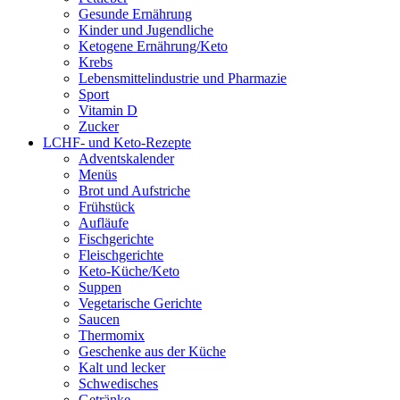
Gesunde Ernährung
Kinder und Jugendliche
Ketogene Ernährung/Keto
Krebs
Lebensmittelindustrie und Pharmazie
Sport
Vitamin D
Zucker
LCHF- und Keto-Rezepte
Adventskalender
Menüs
Brot und Aufstriche
Frühstück
Aufläufe
Fischgerichte
Fleischgerichte
Keto-Küche/Keto
Suppen
Vegetarische Gerichte
Saucen
Thermomix
Geschenke aus der Küche
Kalt und lecker
Schwedisches
Getränke