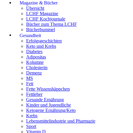
Magazine & Bücher
Übersicht
LCHF Magazine
LCHF Kochjournale
Bücher zum Thema LCHF
Bücherbummel
Gesundheit
Erfolgsgeschichten
Keto und Krebs
Diabetes
Adipositas
Kolumne
Cholesterin
Demenz
MS
Fett
Fette Wissenshäppchen
Fettleber
Gesunde Ernährung
Kinder und Jugendliche
Ketogene Ernährung/Keto
Krebs
Lebensmittelindustrie und Pharmazie
Sport
Vitamin D