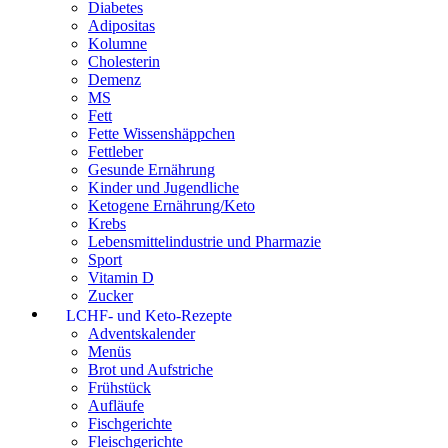
Diabetes
Adipositas
Kolumne
Cholesterin
Demenz
MS
Fett
Fette Wissenshäppchen
Fettleber
Gesunde Ernährung
Kinder und Jugendliche
Ketogene Ernährung/Keto
Krebs
Lebensmittelindustrie und Pharmazie
Sport
Vitamin D
Zucker
LCHF- und Keto-Rezepte
Adventskalender
Menüs
Brot und Aufstriche
Frühstück
Aufläufe
Fischgerichte
Fleischgerichte