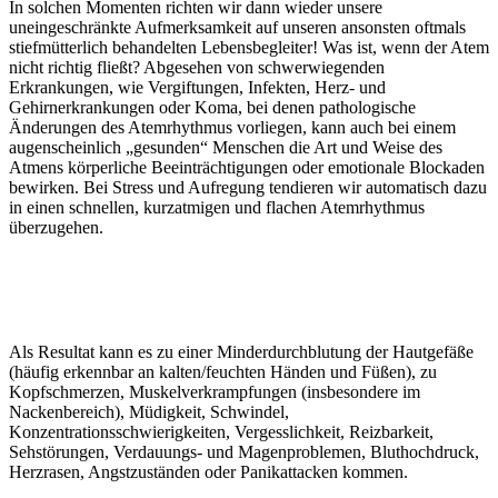
In solchen Momenten richten wir dann wieder unsere
uneingeschränkte Aufmerksamkeit auf unseren ansonsten oftmals
stiefmütterlich behandelten Lebensbegleiter! Was ist, wenn der Atem
nicht richtig fließt? Abgesehen von schwerwiegenden
Erkrankungen, wie Vergiftungen, Infekten, Herz- und
Gehirnerkrankungen oder Koma, bei denen pathologische
Änderungen des Atemrhythmus vorliegen, kann auch bei einem
augenscheinlich „gesunden“ Menschen die Art und Weise des
Atmens körperliche Beeinträchtigungen oder emotionale Blockaden
bewirken. Bei Stress und Aufregung tendieren wir automatisch dazu
in einen schnellen, kurzatmigen und flachen Atemrhythmus
überzugehen.
Als Resultat kann es zu einer Minderdurchblutung der Hautgefäße
(häufig erkennbar an kalten/feuchten Händen und Füßen), zu
Kopfschmerzen, Muskelverkrampfungen (insbesondere im
Nackenbereich), Müdigkeit, Schwindel,
Konzentrationsschwierigkeiten, Vergesslichkeit, Reizbarkeit,
Sehstörungen, Verdauungs- und Magenproblemen, Bluthochdruck,
Herzrasen, Angstzuständen oder Panikattacken kommen.