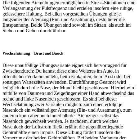
Die folgenden Atemübungen ermöglichen in Stress-Situationen eine
Verlangsamung der Pulsfrequenz und erzielen insofern eine ruhige,
gelassenere Haltung. Bei allen vorgestellten Übungen gilt: je
langsamer der Atemzug (Ein- und Ausatmung), desto tiefer die
Entspannung. Beide Übungen sind sowohl im Sitzen als auch im
Stehen und Gehen durchführbar.
Wechselatmung – Brust und Bauch
Diese unauffällige Übungsvariante eignet sich hervorragend für
Zwischendurch: Du kannst diese ohne Weiteres im Auto, in
öffentlichen Verkehrsmitteln, beim Einkaufen, beim Arzt oder bei
sonstigen Wartezeiten anwenden. Durchführung: Geatmet wird
lediglich durch die Nase, der Mund bleibt geschlossen. Hierbei wird
mithilfe von Daumen und Zeigefinger einer Hand abwechselnd das
rechte und linke Nasenloch geschlossen. Es sind bei dieser
Wechselatmung zwei Varianten möglich: zum einen erfolgt je
Nasenloch ein vollständiger Atemzug (Ein- und Ausatmung), zum
anderen kann aber auch innerhalb des Atemzuges selbst das
Nasenloch gewechselt werden. Je nachdem, durch welches
Nasenloch der Luftstrom fließt, erfährt die gegenüberliegende
Gehirnhälfte einen Impuls. Diese Übung fördert insofern die
Vernetzung der beiden Gehirnhälften. Bei beiden Varianten den