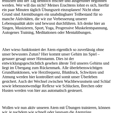
reduziert und der Tag dennoch frischer und ausgeruhter begonnen
werden. Wer will das nicht? Meines Erachtens lohnt es sich, hierfür
ein paar Minuten täglich Übungszeit einzuplanen! Nicht ohne
Grund sind Atemübungen ein unabdingbarer Teilbestand für so
manche Aktivitäten, die wir zur Verbesserung unserer
Lebensqualität aktiv und bewusst durchführen. Ich denke hier an
Singen, Musizieren, Sport, Yoga, Progressive Muskelentspannung,
Autogenes Training, Meditationen oder Mentalübungen.
Aber wieso funktioniert der Atem eigentlich so zuverlässig ohne
unser bewusstes Zutun? Hier kommt unser Gehirn ins Spiel –
genauer gesagt unser Hirnstamm. Dies ist der
entwicklungsgeschichtlich gesehen älteste Teil unseres Gehirns und
liegt im Übergang zum Rückenmark. Alle überlebenswichtigen
Grundfunktionen, wie Herzfrequenz, Blutdruck, Schwitzen und
Atmung werden hier kontrolliert und somit unser Überleben
gesichert. Auch der Wechsel zwischen Wachbewusstsein und Schlaf
sowie lebensnotwendige Reflexe wie Schlucken, Brechen oder
Husten werden von hier aus automatisch gesteuert.
Wollen wir nun aktiv unseren Atem mit Übungen trainieren, können
wir, je nachdem wie schnell oder langsam die Atemzüge