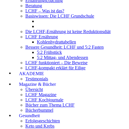
Ernährungscoaching
Beratung
LCHF – Was ist das?
Basiswissen: Die LCHF Grundschule
Die LCHF-Ernährung ist keine Reduktionsdiät
LCHF Ernährung
Kohlenhydrattabellen
Bessere Gesundheit: LCHF und 5:2 Fasten
5:2 Frühstück
5:2 Mittag- und Abendessen
LCHF funktioniert – Die Beweise
LCHF-kompakt erklärt für Eilige
AKADEMIE
Testimonials
Magazine & Bücher
Übersicht
LCHF Magazine
LCHF Kochjournale
Bücher zum Thema LCHF
Bücherbummel
Gesundheit
Erfolgsgeschichten
Keto und Krebs