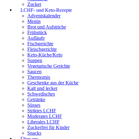
Zucker
LCHF- und Keto-Rezepte
Adventskalender
Menüs
Brot und Aufstriche
Frühstück
Aufläufe
Fischgerichte
Fleischgerichte
Keto-Küche/Keto
Suppen
Vegetarische Gerichte
Saucen
Thermomix
Geschenke aus der Küche
Kalt und lecker
Schwedisches
Getränke
Süsses
Striktes LCHF
Moderates LCHF
Liberales LCHF
Zuckerfrei für Kinder
Snacks
Über uns