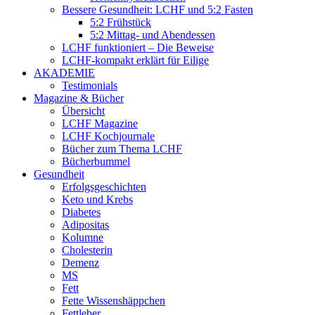
Bessere Gesundheit: LCHF und 5:2 Fasten
5:2 Frühstück
5:2 Mittag- und Abendessen
LCHF funktioniert – Die Beweise
LCHF-kompakt erklärt für Eilige
AKADEMIE
Testimonials
Magazine & Bücher
Übersicht
LCHF Magazine
LCHF Kochjournale
Bücher zum Thema LCHF
Bücherbummel
Gesundheit
Erfolgsgeschichten
Keto und Krebs
Diabetes
Adipositas
Kolumne
Cholesterin
Demenz
MS
Fett
Fette Wissenshäppchen
Fettleber