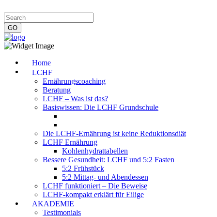
Impressum
|
Datenschutzerklärung
|
Kontakt
|
Newsletter
Home
LCHF
Ernährungscoaching
Beratung
LCHF – Was ist das?
Basiswissen: Die LCHF Grundschule
Die LCHF-Ernährung ist keine Reduktionsdiät
LCHF Ernährung
Kohlenhydrattabellen
Bessere Gesundheit: LCHF und 5:2 Fasten
5:2 Frühstück
5:2 Mittag- und Abendessen
LCHF funktioniert – Die Beweise
LCHF-kompakt erklärt für Eilige
AKADEMIE
Testimonials