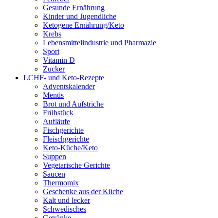
Gesunde Ernährung
Kinder und Jugendliche
Ketogene Ernährung/Keto
Krebs
Lebensmittelindustrie und Pharmazie
Sport
Vitamin D
Zucker
LCHF- und Keto-Rezepte
Adventskalender
Menüs
Brot und Aufstriche
Frühstück
Aufläufe
Fischgerichte
Fleischgerichte
Keto-Küche/Keto
Suppen
Vegetarische Gerichte
Saucen
Thermomix
Geschenke aus der Küche
Kalt und lecker
Schwedisches
Getränke