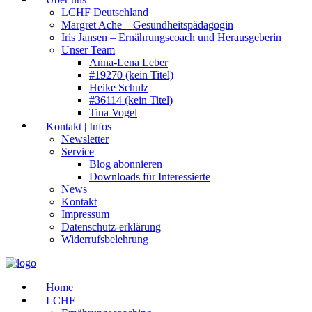
LCHF Deutschland
Margret Ache – Gesundheitspädagogin
Iris Jansen – Ernährungscoach und Herausgeberin
Unser Team
Anna-Lena Leber
#19270 (kein Titel)
Heike Schulz
#36114 (kein Titel)
Tina Vogel
Kontakt | Infos
Newsletter
Service
Blog abonnieren
Downloads für Interessierte
News
Kontakt
Impressum
Datenschutz-erklärung
Widerrufsbelehrung
Home
LCHF