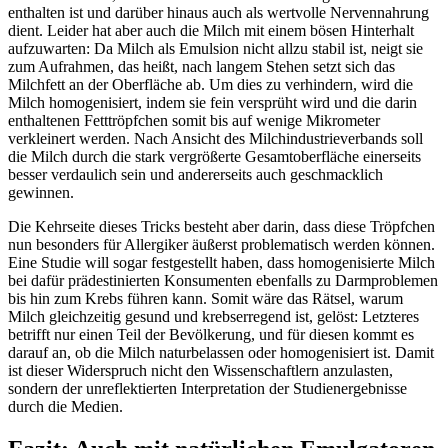
enthalten ist und darüber hinaus auch als wertvolle Nervennahrung
dient. Leider hat aber auch die Milch mit einem bösen Hinterhalt
aufzuwarten: Da Milch als Emulsion nicht allzu stabil ist, neigt sie
zum Aufrahmen, das heißt, nach langem Stehen setzt sich das
Milchfett an der Oberfläche ab. Um dies zu verhindern, wird die
Milch homogenisiert, indem sie fein versprüht wird und die darin
enthaltenen Fetttröpfchen somit bis auf wenige Mikrometer
verkleinert werden. Nach Ansicht des Milchindustrieverbands soll
die Milch durch die stark vergrößerte Gesamtoberfläche einerseits
besser verdaulich sein und andererseits auch geschmacklich
gewinnen.
Die Kehrseite dieses Tricks besteht aber darin, dass diese Tröpfchen
nun besonders für Allergiker äußerst problematisch werden können.
Eine Studie will sogar festgestellt haben, dass homogenisierte Milch
bei dafür prädestinierten Konsumenten ebenfalls zu Darmproblemen
bis hin zum Krebs führen kann. Somit wäre das Rätsel, warum
Milch gleichzeitig gesund und krebserregend ist, gelöst: Letzteres
betrifft nur einen Teil der Bevölkerung, und für diesen kommt es
darauf an, ob die Milch naturbelassen oder homogenisiert ist. Damit
ist dieser Widerspruch nicht den Wissenschaftlern anzulasten,
sondern der unreflektierten Interpretation der Studienergebnisse
durch die Medien.