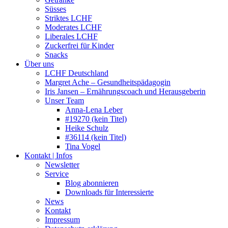
Süsses
Striktes LCHF
Moderates LCHF
Liberales LCHF
Zuckerfrei für Kinder
Snacks
Über uns
LCHF Deutschland
Margret Ache – Gesundheitspädagogin
Iris Jansen – Ernährungscoach und Herausgeberin
Unser Team
Anna-Lena Leber
#19270 (kein Titel)
Heike Schulz
#36114 (kein Titel)
Tina Vogel
Kontakt | Infos
Newsletter
Service
Blog abonnieren
Downloads für Interessierte
News
Kontakt
Impressum