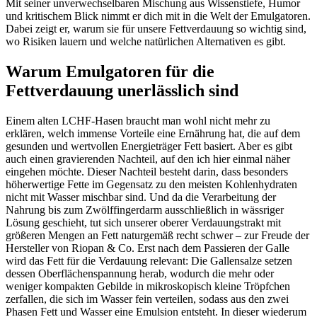
Mit seiner unverwechselbaren Mischung aus Wissenstiefe, Humor
und kritischem Blick nimmt er dich mit in die Welt der Emulgatoren.
Dabei zeigt er, warum sie für unsere Fettverdauung so wichtig sind,
wo Risiken lauern und welche natürlichen Alternativen es gibt.
Warum Emulgatoren für die
Fettverdauung unerlässlich sind
Einem alten LCHF-Hasen braucht man wohl nicht mehr zu
erklären, welch immense Vorteile eine Ernährung hat, die auf dem
gesunden und wertvollen Energieträger Fett basiert. Aber es gibt
auch einen gravierenden Nachteil, auf den ich hier einmal näher
eingehen möchte. Dieser Nachteil besteht darin, dass besonders
höherwertige Fette im Gegensatz zu den meisten Kohlenhydraten
nicht mit Wasser mischbar sind. Und da die Verarbeitung der
Nahrung bis zum Zwölffingerdarm ausschließlich in wässriger
Lösung geschieht, tut sich unserer oberer Verdauungstrakt mit
größeren Mengen an Fett naturgemäß recht schwer – zur Freude der
Hersteller von Riopan & Co. Erst nach dem Passieren der Galle
wird das Fett für die Verdauung relevant: Die Gallensalze setzen
dessen Oberflächenspannung herab, wodurch die mehr oder
weniger kompakten Gebilde in mikroskopisch kleine Tröpfchen
zerfallen, die sich im Wasser fein verteilen, sodass aus den zwei
Phasen Fett und Wasser eine Emulsion entsteht. In dieser wiederum