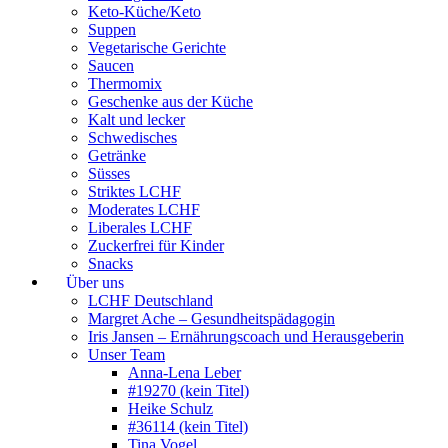
Keto-Küche/Keto
Suppen
Vegetarische Gerichte
Saucen
Thermomix
Geschenke aus der Küche
Kalt und lecker
Schwedisches
Getränke
Süsses
Striktes LCHF
Moderates LCHF
Liberales LCHF
Zuckerfrei für Kinder
Snacks
Über uns
LCHF Deutschland
Margret Ache – Gesundheitspädagogin
Iris Jansen – Ernährungscoach und Herausgeberin
Unser Team
Anna-Lena Leber
#19270 (kein Titel)
Heike Schulz
#36114 (kein Titel)
Tina Vogel