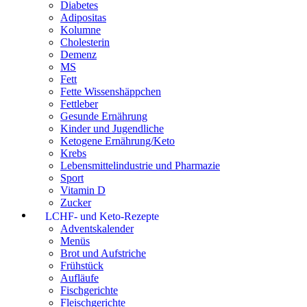
Diabetes
Adipositas
Kolumne
Cholesterin
Demenz
MS
Fett
Fette Wissenshäppchen
Fettleber
Gesunde Ernährung
Kinder und Jugendliche
Ketogene Ernährung/Keto
Krebs
Lebensmittelindustrie und Pharmazie
Sport
Vitamin D
Zucker
LCHF- und Keto-Rezepte
Adventskalender
Menüs
Brot und Aufstriche
Frühstück
Aufläufe
Fischgerichte
Fleischgerichte