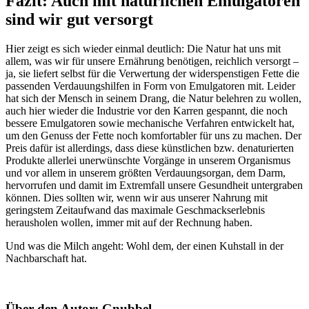
Fazit: Auch mit natürlichen Emulgatoren
sind wir gut versorgt
Hier zeigt es sich wieder einmal deutlich: Die Natur hat uns mit
allem, was wir für unsere Ernährung benötigen, reichlich versorgt –
ja, sie liefert selbst für die Verwertung der widerspenstigen Fette die
passenden Verdauungshilfen in Form von Emulgatoren mit. Leider
hat sich der Mensch in seinem Drang, die Natur belehren zu wollen,
auch hier wieder die Industrie vor den Karren gespannt, die noch
bessere Emulgatoren sowie mechanische Verfahren entwickelt hat,
um den Genuss der Fette noch komfortabler für uns zu machen. Der
Preis dafür ist allerdings, dass diese künstlichen bzw. denaturierten
Produkte allerlei unerwünschte Vorgänge in unserem Organismus
und vor allem in unserem größten Verdauungsorgan, dem Darm,
hervorrufen und damit im Extremfall unsere Gesundheit untergraben
können. Dies sollten wir, wenn wir aus unserer Nahrung mit
geringstem Zeitaufwand das maximale Geschmackserlebnis
herausholen wollen, immer mit auf der Rechnung haben.
Und was die Milch angeht: Wohl dem, der einen Kuhstall in der
Nachbarschaft hat.
Über den Autor: Gnubbel