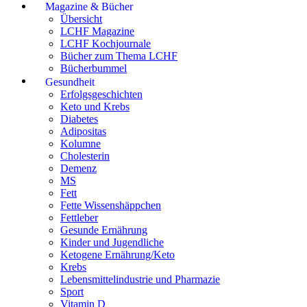
Magazine & Bücher
Übersicht
LCHF Magazine
LCHF Kochjournale
Bücher zum Thema LCHF
Bücherbummel
Gesundheit
Erfolgsgeschichten
Keto und Krebs
Diabetes
Adipositas
Kolumne
Cholesterin
Demenz
MS
Fett
Fette Wissenshäppchen
Fettleber
Gesunde Ernährung
Kinder und Jugendliche
Ketogene Ernährung/Keto
Krebs
Lebensmittelindustrie und Pharmazie
Sport
Vitamin D