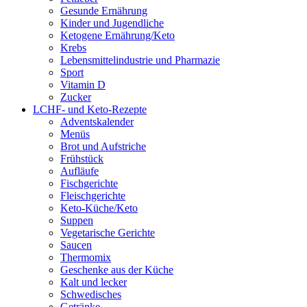
Gesunde Ernährung
Kinder und Jugendliche
Ketogene Ernährung/Keto
Krebs
Lebensmittelindustrie und Pharmazie
Sport
Vitamin D
Zucker
LCHF- und Keto-Rezepte
Adventskalender
Menüs
Brot und Aufstriche
Frühstück
Aufläufe
Fischgerichte
Fleischgerichte
Keto-Küche/Keto
Suppen
Vegetarische Gerichte
Saucen
Thermomix
Geschenke aus der Küche
Kalt und lecker
Schwedisches
Getränke