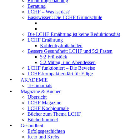
Ernährungscoaching
Beratung
LCHF – Was ist das?
Basiswissen: Die LCHF Grundschule
Die LCHF-Ernährung ist keine Reduktionsdiät
LCHF Ernährung
Kohlenhydrattabellen
Bessere Gesundheit: LCHF und 5:2 Fasten
5:2 Frühstück
5:2 Mittag- und Abendessen
LCHF funktioniert – Die Beweise
LCHF-kompakt erklärt für Eilige
AKADEMIE
Testimonials
Magazine & Bücher
Übersicht
LCHF Magazine
LCHF Kochjournale
Bücher zum Thema LCHF
Bücherbummel
Gesundheit
Erfolgsgeschichten
Keto und Krebs