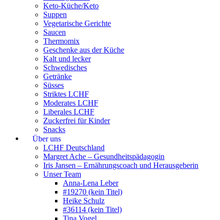
Keto-Küche/Keto
Suppen
Vegetarische Gerichte
Saucen
Thermomix
Geschenke aus der Küche
Kalt und lecker
Schwedisches
Getränke
Süsses
Striktes LCHF
Moderates LCHF
Liberales LCHF
Zuckerfrei für Kinder
Snacks
Über uns
LCHF Deutschland
Margret Ache – Gesundheitspädagogin
Iris Jansen – Ernährungscoach und Herausgeberin
Unser Team
Anna-Lena Leber
#19270 (kein Titel)
Heike Schulz
#36114 (kein Titel)
Tina Vogel