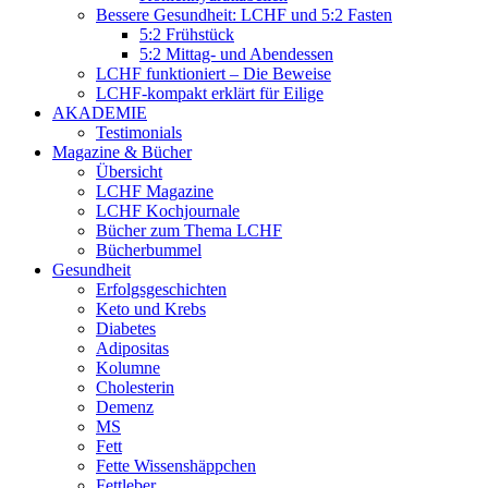
Bessere Gesundheit: LCHF und 5:2 Fasten
5:2 Frühstück
5:2 Mittag- und Abendessen
LCHF funktioniert – Die Beweise
LCHF-kompakt erklärt für Eilige
AKADEMIE
Testimonials
Magazine & Bücher
Übersicht
LCHF Magazine
LCHF Kochjournale
Bücher zum Thema LCHF
Bücherbummel
Gesundheit
Erfolgsgeschichten
Keto und Krebs
Diabetes
Adipositas
Kolumne
Cholesterin
Demenz
MS
Fett
Fette Wissenshäppchen
Fettleber