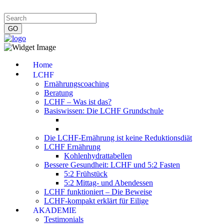
Impressum
|
Datenschutzerklärung
|
Kontakt
|
Newsletter
Home
LCHF
Ernährungscoaching
Beratung
LCHF – Was ist das?
Basiswissen: Die LCHF Grundschule
Die LCHF-Ernährung ist keine Reduktionsdiät
LCHF Ernährung
Kohlenhydrattabellen
Bessere Gesundheit: LCHF und 5:2 Fasten
5:2 Frühstück
5:2 Mittag- und Abendessen
LCHF funktioniert – Die Beweise
LCHF-kompakt erklärt für Eilige
AKADEMIE
Testimonials