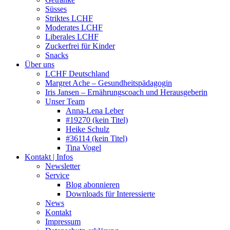
Süsses
Striktes LCHF
Moderates LCHF
Liberales LCHF
Zuckerfrei für Kinder
Snacks
Über uns
LCHF Deutschland
Margret Ache – Gesundheitspädagogin
Iris Jansen – Ernährungscoach und Herausgeberin
Unser Team
Anna-Lena Leber
#19270 (kein Titel)
Heike Schulz
#36114 (kein Titel)
Tina Vogel
Kontakt | Infos
Newsletter
Service
Blog abonnieren
Downloads für Interessierte
News
Kontakt
Impressum