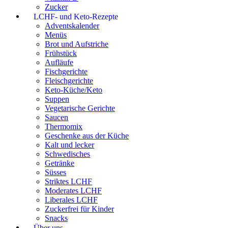
Zucker
LCHF- und Keto-Rezepte
Adventskalender
Menüs
Brot und Aufstriche
Frühstück
Aufläufe
Fischgerichte
Fleischgerichte
Keto-Küche/Keto
Suppen
Vegetarische Gerichte
Saucen
Thermomix
Geschenke aus der Küche
Kalt und lecker
Schwedisches
Getränke
Süsses
Striktes LCHF
Moderates LCHF
Liberales LCHF
Zuckerfrei für Kinder
Snacks
Über uns