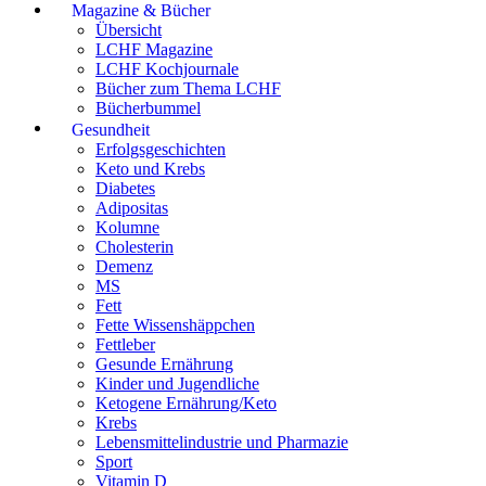
Magazine & Bücher
Übersicht
LCHF Magazine
LCHF Kochjournale
Bücher zum Thema LCHF
Bücherbummel
Gesundheit
Erfolgsgeschichten
Keto und Krebs
Diabetes
Adipositas
Kolumne
Cholesterin
Demenz
MS
Fett
Fette Wissenshäppchen
Fettleber
Gesunde Ernährung
Kinder und Jugendliche
Ketogene Ernährung/Keto
Krebs
Lebensmittelindustrie und Pharmazie
Sport
Vitamin D