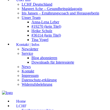
LCHF Deutschland
Margret Ache – Gesundheitspädagogin
Iris Jansen – Ernährungscoach und Herausgeberin
Unser Team
Anna-Lena Leber
#19270 (kein Titel)
Heike Schulz
#36114 (kein Titel)
Tina Vogel
Kontakt | Infos
Newsletter
Service
Blog abonnieren
Downloads für Interessierte
News
Kontakt
Impressum
Datenschutz-erklärung
Widerrufsbelehrung
Home
LCHF