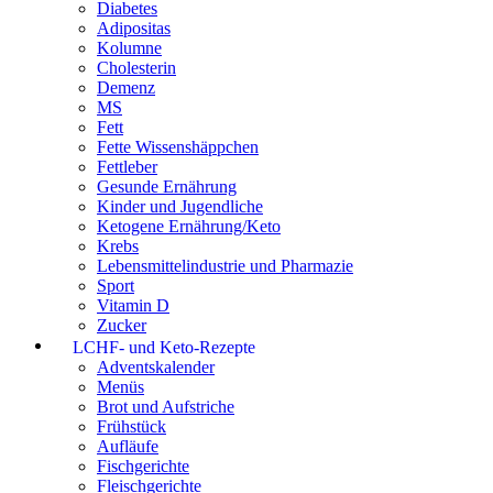
Diabetes
Adipositas
Kolumne
Cholesterin
Demenz
MS
Fett
Fette Wissenshäppchen
Fettleber
Gesunde Ernährung
Kinder und Jugendliche
Ketogene Ernährung/Keto
Krebs
Lebensmittelindustrie und Pharmazie
Sport
Vitamin D
Zucker
LCHF- und Keto-Rezepte
Adventskalender
Menüs
Brot und Aufstriche
Frühstück
Aufläufe
Fischgerichte
Fleischgerichte