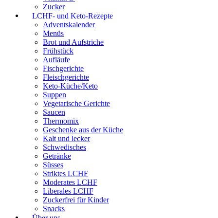
Zucker
LCHF- und Keto-Rezepte
Adventskalender
Menüs
Brot und Aufstriche
Frühstück
Aufläufe
Fischgerichte
Fleischgerichte
Keto-Küche/Keto
Suppen
Vegetarische Gerichte
Saucen
Thermomix
Geschenke aus der Küche
Kalt und lecker
Schwedisches
Getränke
Süsses
Striktes LCHF
Moderates LCHF
Liberales LCHF
Zuckerfrei für Kinder
Snacks
Über uns