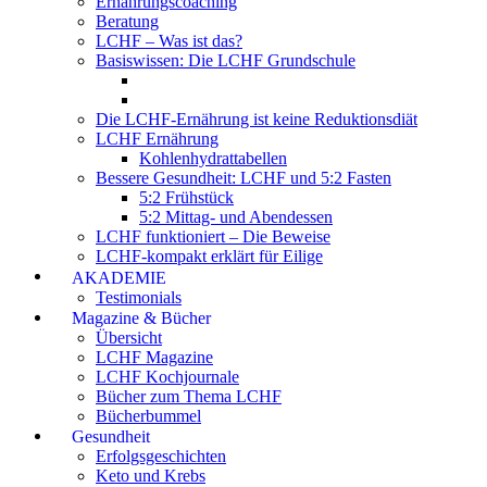
Ernährungscoaching
Beratung
LCHF – Was ist das?
Basiswissen: Die LCHF Grundschule
Die LCHF-Ernährung ist keine Reduktionsdiät
LCHF Ernährung
Kohlenhydrattabellen
Bessere Gesundheit: LCHF und 5:2 Fasten
5:2 Frühstück
5:2 Mittag- und Abendessen
LCHF funktioniert – Die Beweise
LCHF-kompakt erklärt für Eilige
AKADEMIE
Testimonials
Magazine & Bücher
Übersicht
LCHF Magazine
LCHF Kochjournale
Bücher zum Thema LCHF
Bücherbummel
Gesundheit
Erfolgsgeschichten
Keto und Krebs