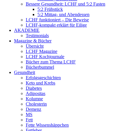
Bessere Gesundheit: LCHF und 5:2 Fasten
5:2 Frühstück
5:2 Mittag- und Abendessen
LCHF funktioniert – Die Beweise
LCHF-kompakt erklärt für Eilige
AKADEMIE
Testimonials
Magazine & Bücher
Übersicht
LCHF Magazine
LCHF Kochjournale
Bücher zum Thema LCHF
Bücherbummel
Gesundheit
Erfolgsgeschichten
Keto und Krebs
Diabetes
Adipositas
Kolumne
Cholesterin
Demenz
MS
Fett
Fette Wissenshäppchen
Fettleber