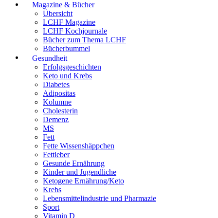
Magazine & Bücher
Übersicht
LCHF Magazine
LCHF Kochjournale
Bücher zum Thema LCHF
Bücherbummel
Gesundheit
Erfolgsgeschichten
Keto und Krebs
Diabetes
Adipositas
Kolumne
Cholesterin
Demenz
MS
Fett
Fette Wissenshäppchen
Fettleber
Gesunde Ernährung
Kinder und Jugendliche
Ketogene Ernährung/Keto
Krebs
Lebensmittelindustrie und Pharmazie
Sport
Vitamin D