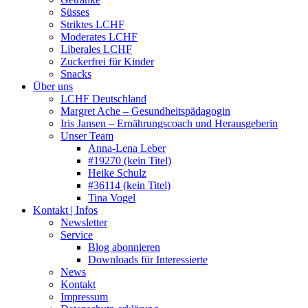
Süsses
Striktes LCHF
Moderates LCHF
Liberales LCHF
Zuckerfrei für Kinder
Snacks
Über uns
LCHF Deutschland
Margret Ache – Gesundheitspädagogin
Iris Jansen – Ernährungscoach und Herausgeberin
Unser Team
Anna-Lena Leber
#19270 (kein Titel)
Heike Schulz
#36114 (kein Titel)
Tina Vogel
Kontakt | Infos
Newsletter
Service
Blog abonnieren
Downloads für Interessierte
News
Kontakt
Impressum