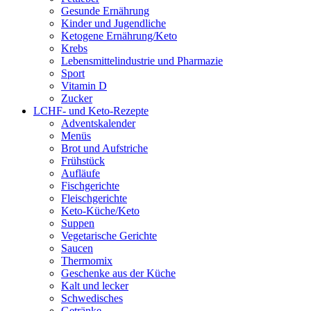
Gesunde Ernährung
Kinder und Jugendliche
Ketogene Ernährung/Keto
Krebs
Lebensmittelindustrie und Pharmazie
Sport
Vitamin D
Zucker
LCHF- und Keto-Rezepte
Adventskalender
Menüs
Brot und Aufstriche
Frühstück
Aufläufe
Fischgerichte
Fleischgerichte
Keto-Küche/Keto
Suppen
Vegetarische Gerichte
Saucen
Thermomix
Geschenke aus der Küche
Kalt und lecker
Schwedisches
Getränke