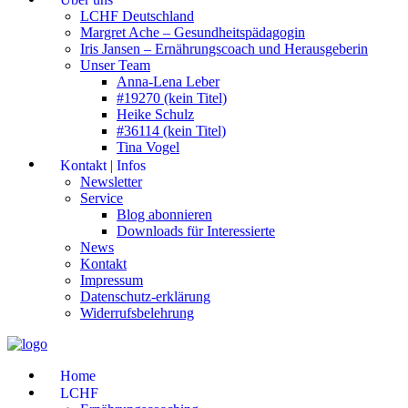
LCHF Deutschland
Margret Ache – Gesundheitspädagogin
Iris Jansen – Ernährungscoach und Herausgeberin
Unser Team
Anna-Lena Leber
#19270 (kein Titel)
Heike Schulz
#36114 (kein Titel)
Tina Vogel
Kontakt | Infos
Newsletter
Service
Blog abonnieren
Downloads für Interessierte
News
Kontakt
Impressum
Datenschutz-erklärung
Widerrufsbelehrung
Home
LCHF