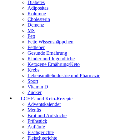
Diabetes
Adipositas
Kolumne
Cholesterin
Demenz
MS
Fett
Fette Wissenshäppchen
Fettleber
Gesunde Ernährung
Kinder und Jugendliche
Ketogene Ernährung/Keto
Krebs
Lebensmittelindustrie und Pharmazie
Sport
Vitamin D
Zucker
LCHF- und Keto-Rezepte
Adventskalender
Menüs
Brot und Aufstriche
Frühstück
Aufläufe
Fischgerichte
Fleischgerichte