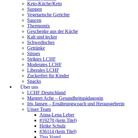
Keto-Küche/Keto
Suppen
Vegetarische Gerichte
Saucen
Thermomix
Geschenke aus der Küche
Kalt und lecker
Schwedisches
Getränke
Süsses
Striktes LCHF
Moderates LCHF
Liberales LCHF
Zuckerfrei für Kinder
Snacks
Über uns
LCHF Deutschland
Margret Ache – Gesundheitspädagogin
Iris Jansen – Ernährungscoach und Herausgeberin
Unser Team
Anna-Lena Leber
#19270 (kein Titel)
Heike Schulz
#36114 (kein Titel)
Tina Vogel