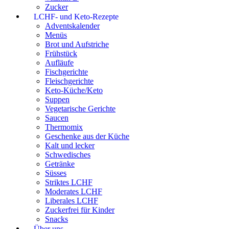
Zucker
LCHF- und Keto-Rezepte
Adventskalender
Menüs
Brot und Aufstriche
Frühstück
Aufläufe
Fischgerichte
Fleischgerichte
Keto-Küche/Keto
Suppen
Vegetarische Gerichte
Saucen
Thermomix
Geschenke aus der Küche
Kalt und lecker
Schwedisches
Getränke
Süsses
Striktes LCHF
Moderates LCHF
Liberales LCHF
Zuckerfrei für Kinder
Snacks
Über uns