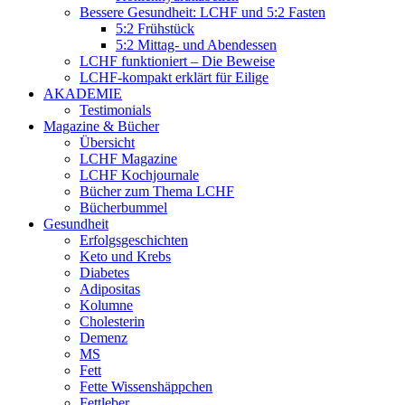
Bessere Gesundheit: LCHF und 5:2 Fasten
5:2 Frühstück
5:2 Mittag- und Abendessen
LCHF funktioniert – Die Beweise
LCHF-kompakt erklärt für Eilige
AKADEMIE
Testimonials
Magazine & Bücher
Übersicht
LCHF Magazine
LCHF Kochjournale
Bücher zum Thema LCHF
Bücherbummel
Gesundheit
Erfolgsgeschichten
Keto und Krebs
Diabetes
Adipositas
Kolumne
Cholesterin
Demenz
MS
Fett
Fette Wissenshäppchen
Fettleber