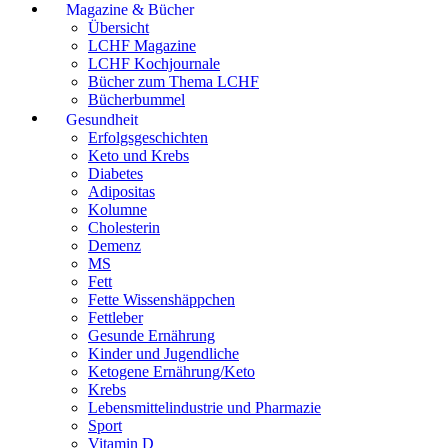
Magazine & Bücher
Übersicht
LCHF Magazine
LCHF Kochjournale
Bücher zum Thema LCHF
Bücherbummel
Gesundheit
Erfolgsgeschichten
Keto und Krebs
Diabetes
Adipositas
Kolumne
Cholesterin
Demenz
MS
Fett
Fette Wissenshäppchen
Fettleber
Gesunde Ernährung
Kinder und Jugendliche
Ketogene Ernährung/Keto
Krebs
Lebensmittelindustrie und Pharmazie
Sport
Vitamin D