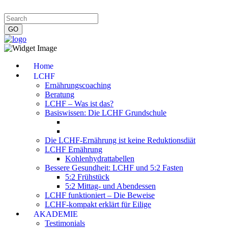
Impressum
|
Datenschutzerklärung
|
Kontakt
|
Newsletter
Home
LCHF
Ernährungscoaching
Beratung
LCHF – Was ist das?
Basiswissen: Die LCHF Grundschule
Die LCHF-Ernährung ist keine Reduktionsdiät
LCHF Ernährung
Kohlenhydrattabellen
Bessere Gesundheit: LCHF und 5:2 Fasten
5:2 Frühstück
5:2 Mittag- und Abendessen
LCHF funktioniert – Die Beweise
LCHF-kompakt erklärt für Eilige
AKADEMIE
Testimonials