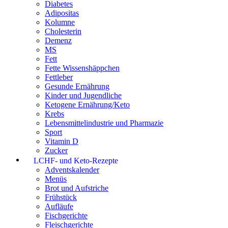
Diabetes
Adipositas
Kolumne
Cholesterin
Demenz
MS
Fett
Fette Wissenshäppchen
Fettleber
Gesunde Ernährung
Kinder und Jugendliche
Ketogene Ernährung/Keto
Krebs
Lebensmittelindustrie und Pharmazie
Sport
Vitamin D
Zucker
LCHF- und Keto-Rezepte
Adventskalender
Menüs
Brot und Aufstriche
Frühstück
Aufläufe
Fischgerichte
Fleischgerichte