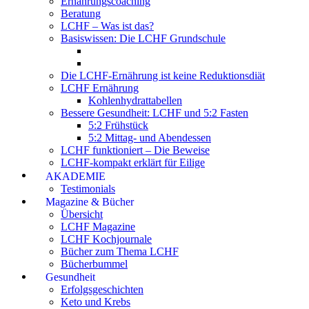
Ernährungscoaching
Beratung
LCHF – Was ist das?
Basiswissen: Die LCHF Grundschule
Die LCHF-Ernährung ist keine Reduktionsdiät
LCHF Ernährung
Kohlenhydrattabellen
Bessere Gesundheit: LCHF und 5:2 Fasten
5:2 Frühstück
5:2 Mittag- und Abendessen
LCHF funktioniert – Die Beweise
LCHF-kompakt erklärt für Eilige
AKADEMIE
Testimonials
Magazine & Bücher
Übersicht
LCHF Magazine
LCHF Kochjournale
Bücher zum Thema LCHF
Bücherbummel
Gesundheit
Erfolgsgeschichten
Keto und Krebs