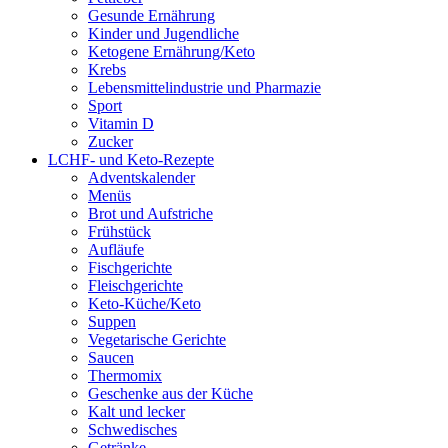
Gesunde Ernährung
Kinder und Jugendliche
Ketogene Ernährung/Keto
Krebs
Lebensmittelindustrie und Pharmazie
Sport
Vitamin D
Zucker
LCHF- und Keto-Rezepte
Adventskalender
Menüs
Brot und Aufstriche
Frühstück
Aufläufe
Fischgerichte
Fleischgerichte
Keto-Küche/Keto
Suppen
Vegetarische Gerichte
Saucen
Thermomix
Geschenke aus der Küche
Kalt und lecker
Schwedisches
Getränke