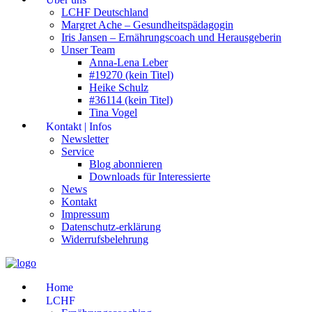
LCHF Deutschland
Margret Ache – Gesundheitspädagogin
Iris Jansen – Ernährungscoach und Herausgeberin
Unser Team
Anna-Lena Leber
#19270 (kein Titel)
Heike Schulz
#36114 (kein Titel)
Tina Vogel
Kontakt | Infos
Newsletter
Service
Blog abonnieren
Downloads für Interessierte
News
Kontakt
Impressum
Datenschutz-erklärung
Widerrufsbelehrung
Home
LCHF