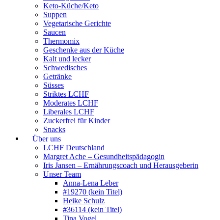
Keto-Küche/Keto
Suppen
Vegetarische Gerichte
Saucen
Thermomix
Geschenke aus der Küche
Kalt und lecker
Schwedisches
Getränke
Süsses
Striktes LCHF
Moderates LCHF
Liberales LCHF
Zuckerfrei für Kinder
Snacks
Über uns
LCHF Deutschland
Margret Ache – Gesundheitspädagogin
Iris Jansen – Ernährungscoach und Herausgeberin
Unser Team
Anna-Lena Leber
#19270 (kein Titel)
Heike Schulz
#36114 (kein Titel)
Tina Vogel