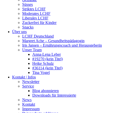
Süsses
Striktes LCHF
Moderates LCHF
Liberales LCHF
Zuckerfrei für Kinder
Snacks
Über uns
LCHF Deutschland
Margret Ache – Gesundheitspädagogin
Iris Jansen – Ernährungscoach und Herausgeberin
Unser Team
Anna-Lena Leber
#19270 (kein Titel)
Heike Schulz
#36114 (kein Titel)
Tina Vogel
Kontakt | Infos
Newsletter
Service
Blog abonnieren
Downloads für Interessierte
News
Kontakt
Impressum