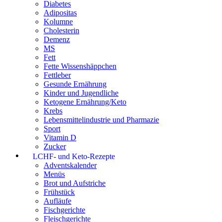
Diabetes
Adipositas
Kolumne
Cholesterin
Demenz
MS
Fett
Fette Wissenshäppchen
Fettleber
Gesunde Ernährung
Kinder und Jugendliche
Ketogene Ernährung/Keto
Krebs
Lebensmittelindustrie und Pharmazie
Sport
Vitamin D
Zucker
LCHF- und Keto-Rezepte
Adventskalender
Menüs
Brot und Aufstriche
Frühstück
Aufläufe
Fischgerichte
Fleischgerichte