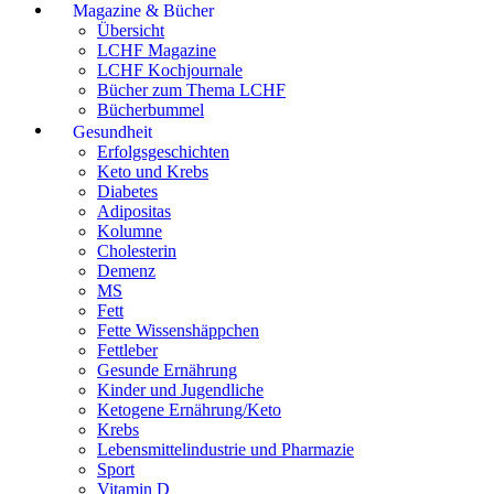
Magazine & Bücher
Übersicht
LCHF Magazine
LCHF Kochjournale
Bücher zum Thema LCHF
Bücherbummel
Gesundheit
Erfolgsgeschichten
Keto und Krebs
Diabetes
Adipositas
Kolumne
Cholesterin
Demenz
MS
Fett
Fette Wissenshäppchen
Fettleber
Gesunde Ernährung
Kinder und Jugendliche
Ketogene Ernährung/Keto
Krebs
Lebensmittelindustrie und Pharmazie
Sport
Vitamin D