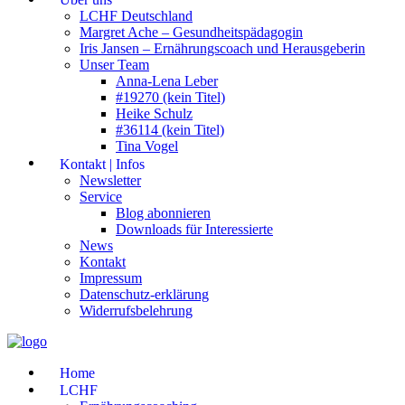
LCHF Deutschland
Margret Ache – Gesundheitspädagogin
Iris Jansen – Ernährungscoach und Herausgeberin
Unser Team
Anna-Lena Leber
#19270 (kein Titel)
Heike Schulz
#36114 (kein Titel)
Tina Vogel
Kontakt | Infos
Newsletter
Service
Blog abonnieren
Downloads für Interessierte
News
Kontakt
Impressum
Datenschutz-erklärung
Widerrufsbelehrung
Home
LCHF