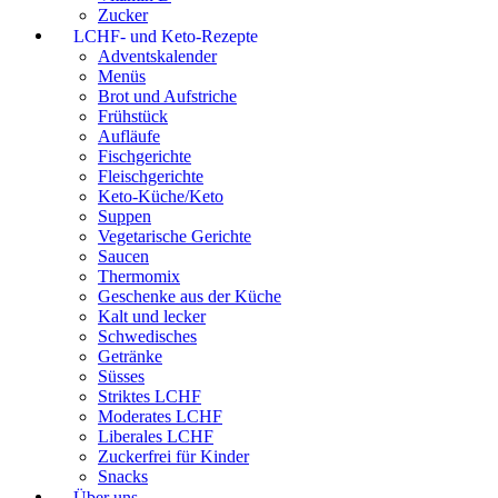
Zucker
LCHF- und Keto-Rezepte
Adventskalender
Menüs
Brot und Aufstriche
Frühstück
Aufläufe
Fischgerichte
Fleischgerichte
Keto-Küche/Keto
Suppen
Vegetarische Gerichte
Saucen
Thermomix
Geschenke aus der Küche
Kalt und lecker
Schwedisches
Getränke
Süsses
Striktes LCHF
Moderates LCHF
Liberales LCHF
Zuckerfrei für Kinder
Snacks
Über uns