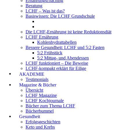
Ernährungscoaching
Beratung
LCHF – Was ist das?
Basiswissen: Die LCHF Grundschule
Die LCHF-Ernährung ist keine Reduktionsdiät
LCHF Ernährung
Kohlenhydrattabellen
Bessere Gesundheit: LCHF und 5:2 Fasten
5:2 Frühstück
5:2 Mittag- und Abendessen
LCHF funktioniert – Die Beweise
LCHF-kompakt erklärt für Eilige
AKADEMIE
Testimonials
Magazine & Bücher
Übersicht
LCHF Magazine
LCHF Kochjournale
Bücher zum Thema LCHF
Bücherbummel
Gesundheit
Erfolgsgeschichten
Keto und Krebs