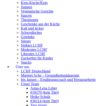
Keto-Küche/Keto
Suppen
Vegetarische Gerichte
Saucen
Thermomix
Geschenke aus der Küche
Kalt und lecker
Schwedisches
Getränke
Süsses
Striktes LCHF
Moderates LCHF
Liberales LCHF
Zuckerfrei für Kinder
Snacks
Über uns
LCHF Deutschland
Margret Ache – Gesundheitspädagogin
Iris Jansen – Ernährungscoach und Herausgeberin
Unser Team
Anna-Lena Leber
#19270 (kein Titel)
Heike Schulz
#36114 (kein Titel)
Tina Vogel