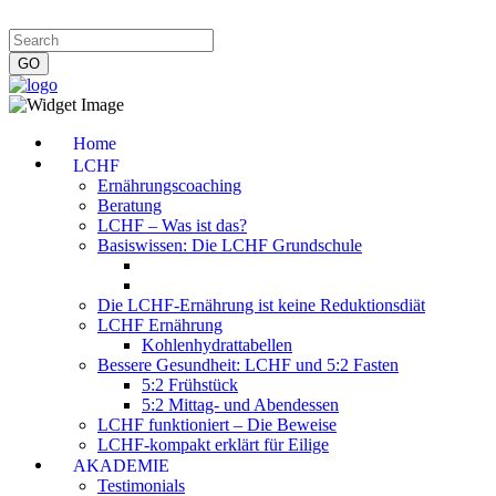
Impressum
|
Datenschutzerklärung
|
Kontakt
|
Newsletter
Home
LCHF
Ernährungscoaching
Beratung
LCHF – Was ist das?
Basiswissen: Die LCHF Grundschule
Die LCHF-Ernährung ist keine Reduktionsdiät
LCHF Ernährung
Kohlenhydrattabellen
Bessere Gesundheit: LCHF und 5:2 Fasten
5:2 Frühstück
5:2 Mittag- und Abendessen
LCHF funktioniert – Die Beweise
LCHF-kompakt erklärt für Eilige
AKADEMIE
Testimonials