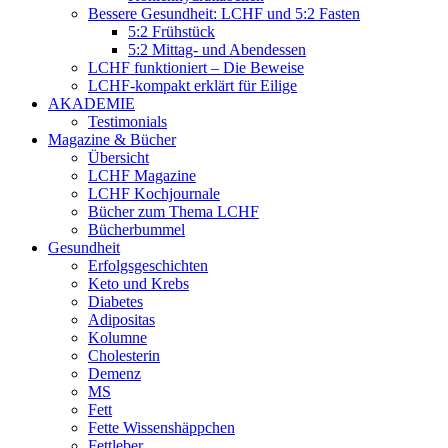
Bessere Gesundheit: LCHF und 5:2 Fasten
5:2 Frühstück
5:2 Mittag- und Abendessen
LCHF funktioniert – Die Beweise
LCHF-kompakt erklärt für Eilige
AKADEMIE
Testimonials
Magazine & Bücher
Übersicht
LCHF Magazine
LCHF Kochjournale
Bücher zum Thema LCHF
Bücherbummel
Gesundheit
Erfolgsgeschichten
Keto und Krebs
Diabetes
Adipositas
Kolumne
Cholesterin
Demenz
MS
Fett
Fette Wissenshäppchen
Fettleber