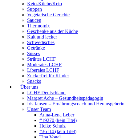
Keto-Küche/Keto
Suppen
Vegetarische Gerichte
Saucen
Thermomix
Geschenke aus der Küche
Kalt und lecker
Schwedisches
Getränke
Süsses
Striktes LCHF
Moderates LCHF
Liberales LCHF
Zuckerfrei für Kinder
Snacks
Über uns
LCHF Deutschland
Margret Ache – Gesundheitspädagogin
Iris Jansen – Ernährungscoach und Herausgeberin
Unser Team
Anna-Lena Leber
#19270 (kein Titel)
Heike Schulz
#36114 (kein Titel)
Tina Vogel