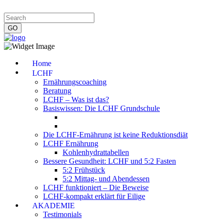
Impressum
|
Datenschutzerklärung
|
Kontakt
|
Newsletter
Home
LCHF
Ernährungscoaching
Beratung
LCHF – Was ist das?
Basiswissen: Die LCHF Grundschule
Die LCHF-Ernährung ist keine Reduktionsdiät
LCHF Ernährung
Kohlenhydrattabellen
Bessere Gesundheit: LCHF und 5:2 Fasten
5:2 Frühstück
5:2 Mittag- und Abendessen
LCHF funktioniert – Die Beweise
LCHF-kompakt erklärt für Eilige
AKADEMIE
Testimonials