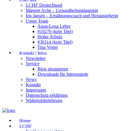
LCHF Deutschland
Margret Ache – Gesundheitspädagogin
Iris Jansen – Ernährungscoach und Herausgeberin
Unser Team
Anna-Lena Leber
#19270 (kein Titel)
Heike Schulz
#36114 (kein Titel)
Tina Vogel
Kontakt | Infos
Newsletter
Service
Blog abonnieren
Downloads für Interessierte
News
Kontakt
Impressum
Datenschutz-erklärung
Widerrufsbelehrung
Home
LCHF