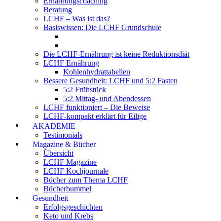
Ernährungscoaching
Beratung
LCHF – Was ist das?
Basiswissen: Die LCHF Grundschule
Die LCHF-Ernährung ist keine Reduktionsdiät
LCHF Ernährung
Kohlenhydrattabellen
Bessere Gesundheit: LCHF und 5:2 Fasten
5:2 Frühstück
5:2 Mittag- und Abendessen
LCHF funktioniert – Die Beweise
LCHF-kompakt erklärt für Eilige
AKADEMIE
Testimonials
Magazine & Bücher
Übersicht
LCHF Magazine
LCHF Kochjournale
Bücher zum Thema LCHF
Bücherbummel
Gesundheit
Erfolgsgeschichten
Keto und Krebs