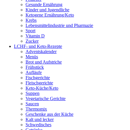
Gesunde Ernährung
Kinder und Jugendliche
Ketogene Ernährung/Keto
Krebs
Lebensmittelindustrie und Pharmazie
Sport
Vitamin D
Zucker
LCHF- und Keto-Rezepte
Adventskalender
Menüs
Brot und Aufstriche
Frühstück
Aufläufe
Fischgerichte
Fleischgerichte
Keto-Küche/Keto
Suppen
Vegetarische Gerichte
Saucen
Thermomix
Geschenke aus der Küche
Kalt und lecker
Schwedisches
Getränke