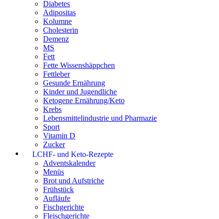
Diabetes
Adipositas
Kolumne
Cholesterin
Demenz
MS
Fett
Fette Wissenshäppchen
Fettleber
Gesunde Ernährung
Kinder und Jugendliche
Ketogene Ernährung/Keto
Krebs
Lebensmittelindustrie und Pharmazie
Sport
Vitamin D
Zucker
LCHF- und Keto-Rezepte
Adventskalender
Menüs
Brot und Aufstriche
Frühstück
Aufläufe
Fischgerichte
Fleischgerichte