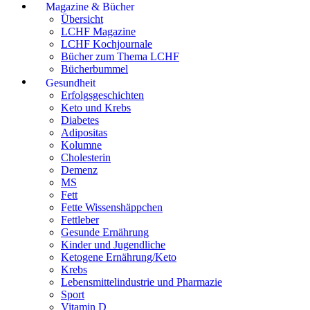
Magazine & Bücher
Übersicht
LCHF Magazine
LCHF Kochjournale
Bücher zum Thema LCHF
Bücherbummel
Gesundheit
Erfolgsgeschichten
Keto und Krebs
Diabetes
Adipositas
Kolumne
Cholesterin
Demenz
MS
Fett
Fette Wissenshäppchen
Fettleber
Gesunde Ernährung
Kinder und Jugendliche
Ketogene Ernährung/Keto
Krebs
Lebensmittelindustrie und Pharmazie
Sport
Vitamin D