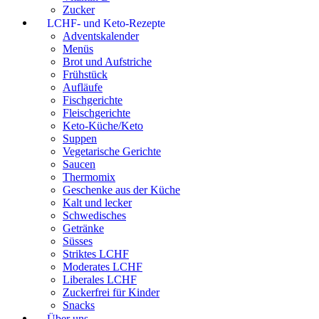
Zucker
LCHF- und Keto-Rezepte
Adventskalender
Menüs
Brot und Aufstriche
Frühstück
Aufläufe
Fischgerichte
Fleischgerichte
Keto-Küche/Keto
Suppen
Vegetarische Gerichte
Saucen
Thermomix
Geschenke aus der Küche
Kalt und lecker
Schwedisches
Getränke
Süsses
Striktes LCHF
Moderates LCHF
Liberales LCHF
Zuckerfrei für Kinder
Snacks
Über uns