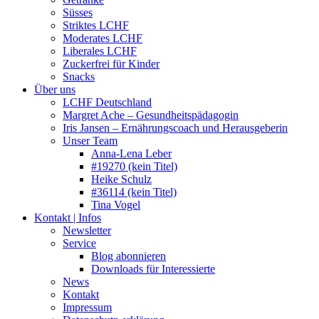
Süsses
Striktes LCHF
Moderates LCHF
Liberales LCHF
Zuckerfrei für Kinder
Snacks
Über uns
LCHF Deutschland
Margret Ache – Gesundheitspädagogin
Iris Jansen – Ernährungscoach und Herausgeberin
Unser Team
Anna-Lena Leber
#19270 (kein Titel)
Heike Schulz
#36114 (kein Titel)
Tina Vogel
Kontakt | Infos
Newsletter
Service
Blog abonnieren
Downloads für Interessierte
News
Kontakt
Impressum