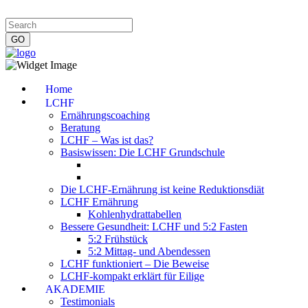
Impressum
|
Datenschutzerklärung
|
Kontakt
|
Newsletter
Home
LCHF
Ernährungscoaching
Beratung
LCHF – Was ist das?
Basiswissen: Die LCHF Grundschule
Die LCHF-Ernährung ist keine Reduktionsdiät
LCHF Ernährung
Kohlenhydrattabellen
Bessere Gesundheit: LCHF und 5:2 Fasten
5:2 Frühstück
5:2 Mittag- und Abendessen
LCHF funktioniert – Die Beweise
LCHF-kompakt erklärt für Eilige
AKADEMIE
Testimonials