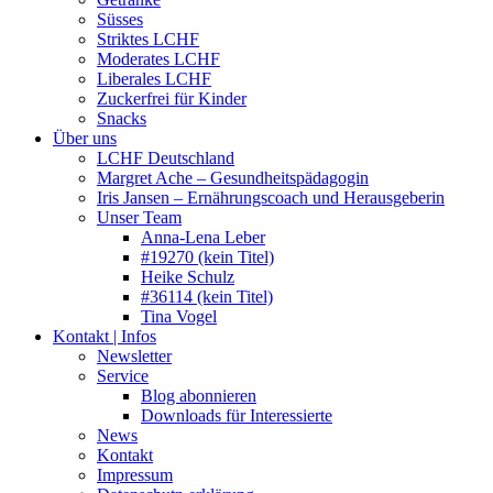
Süsses
Striktes LCHF
Moderates LCHF
Liberales LCHF
Zuckerfrei für Kinder
Snacks
Über uns
LCHF Deutschland
Margret Ache – Gesundheitspädagogin
Iris Jansen – Ernährungscoach und Herausgeberin
Unser Team
Anna-Lena Leber
#19270 (kein Titel)
Heike Schulz
#36114 (kein Titel)
Tina Vogel
Kontakt | Infos
Newsletter
Service
Blog abonnieren
Downloads für Interessierte
News
Kontakt
Impressum