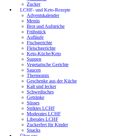
Zucker
LCHF- und Keto-Rezepte
Adventskalender
Menüs
Brot und Aufstriche
Frühstück
Aufläufe
Fischgerichte
Fleischgerichte
Keto-Küche/Keto
Suppen
Vegetarische Gerichte
Saucen
Thermomix
Geschenke aus der Küche
Kalt und lecker
Schwedisches
Getränke
Süsses
Striktes LCHF
Moderates LCHF
Liberales LCHF
Zuckerfrei für Kinder
Snacks
Über uns