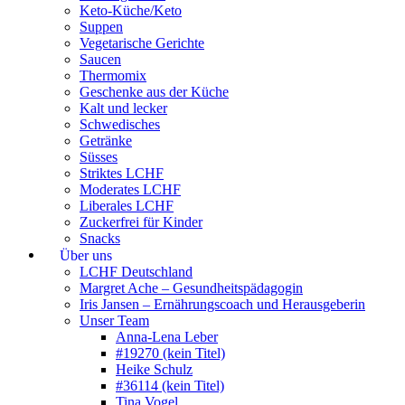
Keto-Küche/Keto
Suppen
Vegetarische Gerichte
Saucen
Thermomix
Geschenke aus der Küche
Kalt und lecker
Schwedisches
Getränke
Süsses
Striktes LCHF
Moderates LCHF
Liberales LCHF
Zuckerfrei für Kinder
Snacks
Über uns
LCHF Deutschland
Margret Ache – Gesundheitspädagogin
Iris Jansen – Ernährungscoach und Herausgeberin
Unser Team
Anna-Lena Leber
#19270 (kein Titel)
Heike Schulz
#36114 (kein Titel)
Tina Vogel