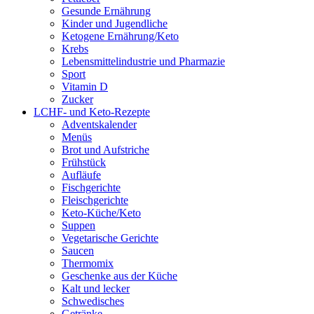
Gesunde Ernährung
Kinder und Jugendliche
Ketogene Ernährung/Keto
Krebs
Lebensmittelindustrie und Pharmazie
Sport
Vitamin D
Zucker
LCHF- und Keto-Rezepte
Adventskalender
Menüs
Brot und Aufstriche
Frühstück
Aufläufe
Fischgerichte
Fleischgerichte
Keto-Küche/Keto
Suppen
Vegetarische Gerichte
Saucen
Thermomix
Geschenke aus der Küche
Kalt und lecker
Schwedisches
Getränke