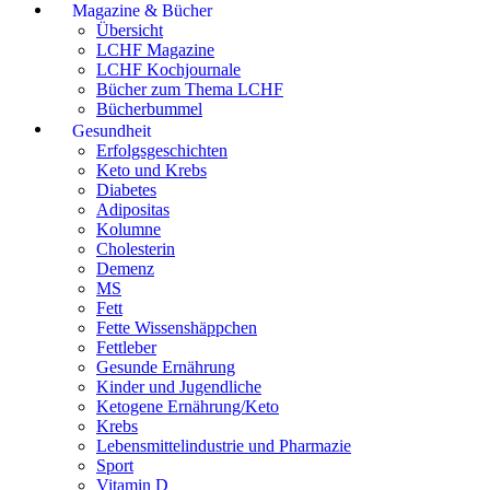
Magazine & Bücher
Übersicht
LCHF Magazine
LCHF Kochjournale
Bücher zum Thema LCHF
Bücherbummel
Gesundheit
Erfolgsgeschichten
Keto und Krebs
Diabetes
Adipositas
Kolumne
Cholesterin
Demenz
MS
Fett
Fette Wissenshäppchen
Fettleber
Gesunde Ernährung
Kinder und Jugendliche
Ketogene Ernährung/Keto
Krebs
Lebensmittelindustrie und Pharmazie
Sport
Vitamin D