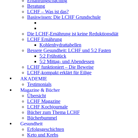
Ernährungscoaching
Beratung
LCHF – Was ist das?
Basiswissen: Die LCHF Grundschule
Die LCHF-Ernährung ist keine Reduktionsdiät
LCHF Ernährung
Kohlenhydrattabellen
Bessere Gesundheit: LCHF und 5:2 Fasten
5:2 Frühstück
5:2 Mittag- und Abendessen
LCHF funktioniert – Die Beweise
LCHF-kompakt erklärt für Eilige
AKADEMIE
Testimonials
Magazine & Bücher
Übersicht
LCHF Magazine
LCHF Kochjournale
Bücher zum Thema LCHF
Bücherbummel
Gesundheit
Erfolgsgeschichten
Keto und Krebs