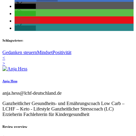
teilen
teilen
merken
teilen
Schlagwörter:
Gedanken steuern
Mindset
Positivität
<
>
Anja Hess
anja.hess@lchf-deutschland.de
Ganzheitlicher Gesundheits- und Ernährungscoach Low Carb –
LCHF – Keto - Lifestyle Ganzheitlicher Stresscoach (LC)
Erzieherin Fachlehrerin für Kindergesundheit
Review overview