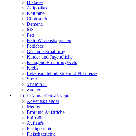
Diabetes
Adipositas
Kolumne
Cholesterin
Demenz
MS
Fett
Fette Wissenshäppchen
Fettleber
Gesunde Ernährung
Kinder und Jugendliche
Ketogene Ernährung/Keto
Krebs
Lebensmittelindustrie und Pharmazie
Sport
Vitamin D
Zucker
LCHF- und Keto-Rezepte
Adventskalender
Menüs
Brot und Aufstriche
Frühstück
Aufläufe
Fischgerichte
Fleischgerichte