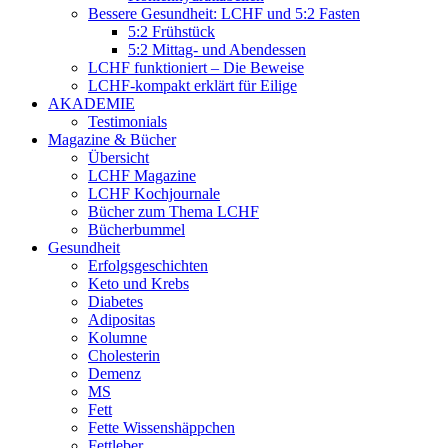
Bessere Gesundheit: LCHF und 5:2 Fasten
5:2 Frühstück
5:2 Mittag- und Abendessen
LCHF funktioniert – Die Beweise
LCHF-kompakt erklärt für Eilige
AKADEMIE
Testimonials
Magazine & Bücher
Übersicht
LCHF Magazine
LCHF Kochjournale
Bücher zum Thema LCHF
Bücherbummel
Gesundheit
Erfolgsgeschichten
Keto und Krebs
Diabetes
Adipositas
Kolumne
Cholesterin
Demenz
MS
Fett
Fette Wissenshäppchen
Fettleber