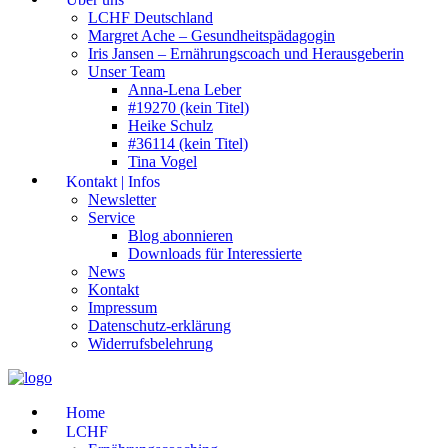
LCHF Deutschland
Margret Ache – Gesundheitspädagogin
Iris Jansen – Ernährungscoach und Herausgeberin
Unser Team
Anna-Lena Leber
#19270 (kein Titel)
Heike Schulz
#36114 (kein Titel)
Tina Vogel
Kontakt | Infos
Newsletter
Service
Blog abonnieren
Downloads für Interessierte
News
Kontakt
Impressum
Datenschutz-erklärung
Widerrufsbelehrung
Home
LCHF