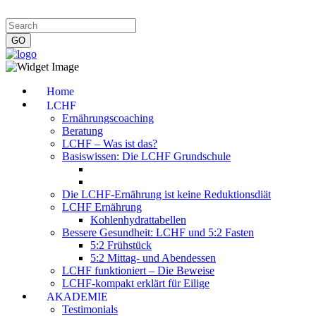
Impressum
|
Datenschutzerklärung
|
Kontakt
|
Newsletter
Home
LCHF
Ernährungscoaching
Beratung
LCHF – Was ist das?
Basiswissen: Die LCHF Grundschule
Die LCHF-Ernährung ist keine Reduktionsdiät
LCHF Ernährung
Kohlenhydrattabellen
Bessere Gesundheit: LCHF und 5:2 Fasten
5:2 Frühstück
5:2 Mittag- und Abendessen
LCHF funktioniert – Die Beweise
LCHF-kompakt erklärt für Eilige
AKADEMIE
Testimonials