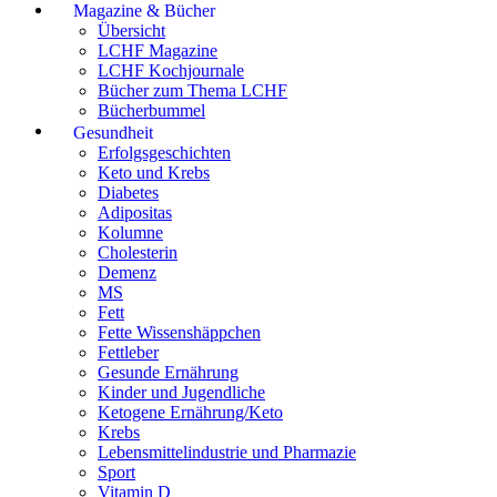
Magazine & Bücher
Übersicht
LCHF Magazine
LCHF Kochjournale
Bücher zum Thema LCHF
Bücherbummel
Gesundheit
Erfolgsgeschichten
Keto und Krebs
Diabetes
Adipositas
Kolumne
Cholesterin
Demenz
MS
Fett
Fette Wissenshäppchen
Fettleber
Gesunde Ernährung
Kinder und Jugendliche
Ketogene Ernährung/Keto
Krebs
Lebensmittelindustrie und Pharmazie
Sport
Vitamin D