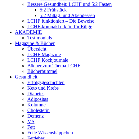
Bessere Gesundheit: LCHF und 5:2 Fasten
5:2 Frühstück
5:2 Mittag- und Abendessen
LCHF funktioniert – Die Beweise
LCHF-kompakt erklärt für Eilige
AKADEMIE
Testimonials
Magazine & Bücher
Übersicht
LCHF Magazine
LCHF Kochjournale
Bücher zum Thema LCHF
Bücherbummel
Gesundheit
Erfolgsgeschichten
Keto und Krebs
Diabetes
Adipositas
Kolumne
Cholesterin
Demenz
MS
Fett
Fette Wissenshäppchen
Fettleber