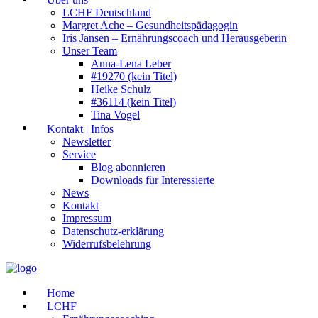
LCHF Deutschland
Margret Ache – Gesundheitspädagogin
Iris Jansen – Ernährungscoach und Herausgeberin
Unser Team
Anna-Lena Leber
#19270 (kein Titel)
Heike Schulz
#36114 (kein Titel)
Tina Vogel
Kontakt | Infos
Newsletter
Service
Blog abonnieren
Downloads für Interessierte
News
Kontakt
Impressum
Datenschutz-erklärung
Widerrufsbelehrung
Home
LCHF