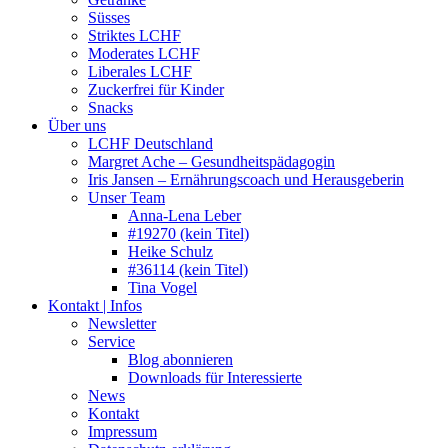
Süsses
Striktes LCHF
Moderates LCHF
Liberales LCHF
Zuckerfrei für Kinder
Snacks
Über uns
LCHF Deutschland
Margret Ache – Gesundheitspädagogin
Iris Jansen – Ernährungscoach und Herausgeberin
Unser Team
Anna-Lena Leber
#19270 (kein Titel)
Heike Schulz
#36114 (kein Titel)
Tina Vogel
Kontakt | Infos
Newsletter
Service
Blog abonnieren
Downloads für Interessierte
News
Kontakt
Impressum