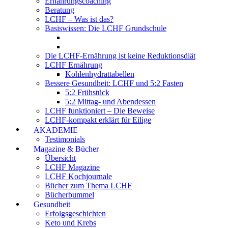
Ernährungscoaching
Beratung
LCHF – Was ist das?
Basiswissen: Die LCHF Grundschule
Die LCHF-Ernährung ist keine Reduktionsdiät
LCHF Ernährung
Kohlenhydrattabellen
Bessere Gesundheit: LCHF und 5:2 Fasten
5:2 Frühstück
5:2 Mittag- und Abendessen
LCHF funktioniert – Die Beweise
LCHF-kompakt erklärt für Eilige
AKADEMIE
Testimonials
Magazine & Bücher
Übersicht
LCHF Magazine
LCHF Kochjournale
Bücher zum Thema LCHF
Bücherbummel
Gesundheit
Erfolgsgeschichten
Keto und Krebs