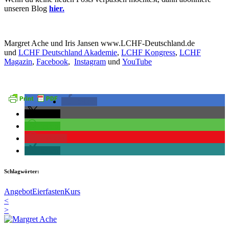
unseren Blog
hier.
Margret Ache und Iris Jansen www.LCHF-Deutschland.de
und
LCHF Deutschland Akademie
,
LCHF Kongress
,
LCHF
Magazin
,
Facebook
,
Instagram
und
YouTube
teilen
teilen
teilen
merken
teilen
Schlagwörter:
Angebot
Eierfasten
Kurs
<
>