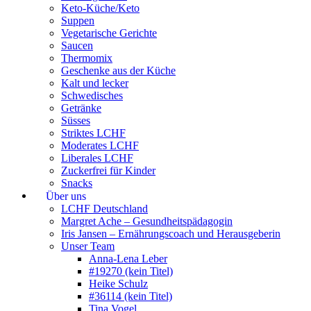
Keto-Küche/Keto
Suppen
Vegetarische Gerichte
Saucen
Thermomix
Geschenke aus der Küche
Kalt und lecker
Schwedisches
Getränke
Süsses
Striktes LCHF
Moderates LCHF
Liberales LCHF
Zuckerfrei für Kinder
Snacks
Über uns
LCHF Deutschland
Margret Ache – Gesundheitspädagogin
Iris Jansen – Ernährungscoach und Herausgeberin
Unser Team
Anna-Lena Leber
#19270 (kein Titel)
Heike Schulz
#36114 (kein Titel)
Tina Vogel