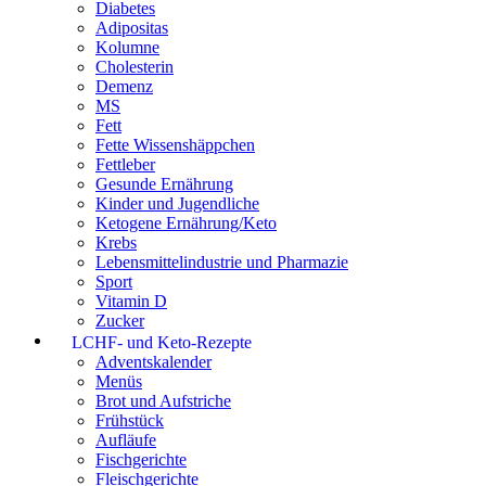
Diabetes
Adipositas
Kolumne
Cholesterin
Demenz
MS
Fett
Fette Wissenshäppchen
Fettleber
Gesunde Ernährung
Kinder und Jugendliche
Ketogene Ernährung/Keto
Krebs
Lebensmittelindustrie und Pharmazie
Sport
Vitamin D
Zucker
LCHF- und Keto-Rezepte
Adventskalender
Menüs
Brot und Aufstriche
Frühstück
Aufläufe
Fischgerichte
Fleischgerichte