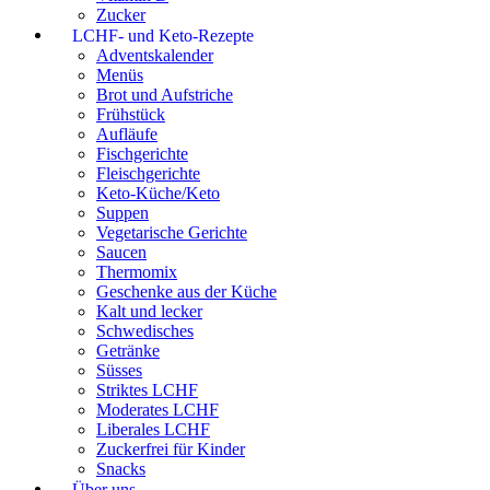
Zucker
LCHF- und Keto-Rezepte
Adventskalender
Menüs
Brot und Aufstriche
Frühstück
Aufläufe
Fischgerichte
Fleischgerichte
Keto-Küche/Keto
Suppen
Vegetarische Gerichte
Saucen
Thermomix
Geschenke aus der Küche
Kalt und lecker
Schwedisches
Getränke
Süsses
Striktes LCHF
Moderates LCHF
Liberales LCHF
Zuckerfrei für Kinder
Snacks
Über uns