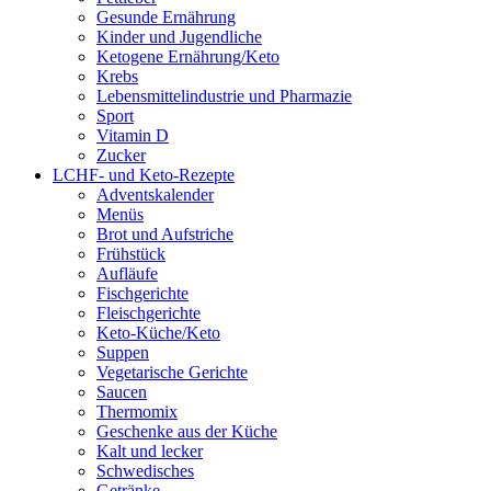
Gesunde Ernährung
Kinder und Jugendliche
Ketogene Ernährung/Keto
Krebs
Lebensmittelindustrie und Pharmazie
Sport
Vitamin D
Zucker
LCHF- und Keto-Rezepte
Adventskalender
Menüs
Brot und Aufstriche
Frühstück
Aufläufe
Fischgerichte
Fleischgerichte
Keto-Küche/Keto
Suppen
Vegetarische Gerichte
Saucen
Thermomix
Geschenke aus der Küche
Kalt und lecker
Schwedisches
Getränke