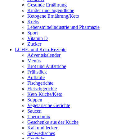
Gesunde Ernährung
Kinder und Jugendliche
Ketogene Ernährung/Keto
Krebs
Lebensmittelindustrie und Pharmazie
Sport
Vitamin D
Zucker
LCHF- und Keto-Rezepte
Adventskalender
Menüs
Brot und Aufstriche
Frühstück
Aufläufe
Fischgerichte
Fleischgerichte
Keto-Küche/Keto
Suppen
Vegetarische Gerichte
Saucen
Thermomix
Geschenke aus der Küche
Kalt und lecker
Schwedisches
Getränke