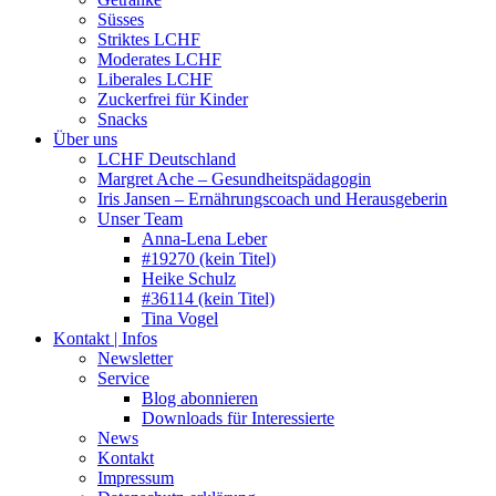
Süsses
Striktes LCHF
Moderates LCHF
Liberales LCHF
Zuckerfrei für Kinder
Snacks
Über uns
LCHF Deutschland
Margret Ache – Gesundheitspädagogin
Iris Jansen – Ernährungscoach und Herausgeberin
Unser Team
Anna-Lena Leber
#19270 (kein Titel)
Heike Schulz
#36114 (kein Titel)
Tina Vogel
Kontakt | Infos
Newsletter
Service
Blog abonnieren
Downloads für Interessierte
News
Kontakt
Impressum