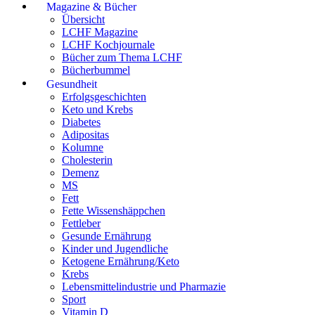
Magazine & Bücher
Übersicht
LCHF Magazine
LCHF Kochjournale
Bücher zum Thema LCHF
Bücherbummel
Gesundheit
Erfolgsgeschichten
Keto und Krebs
Diabetes
Adipositas
Kolumne
Cholesterin
Demenz
MS
Fett
Fette Wissenshäppchen
Fettleber
Gesunde Ernährung
Kinder und Jugendliche
Ketogene Ernährung/Keto
Krebs
Lebensmittelindustrie und Pharmazie
Sport
Vitamin D