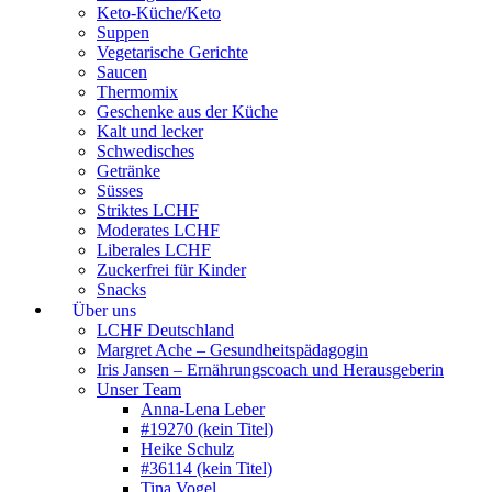
Keto-Küche/Keto
Suppen
Vegetarische Gerichte
Saucen
Thermomix
Geschenke aus der Küche
Kalt und lecker
Schwedisches
Getränke
Süsses
Striktes LCHF
Moderates LCHF
Liberales LCHF
Zuckerfrei für Kinder
Snacks
Über uns
LCHF Deutschland
Margret Ache – Gesundheitspädagogin
Iris Jansen – Ernährungscoach und Herausgeberin
Unser Team
Anna-Lena Leber
#19270 (kein Titel)
Heike Schulz
#36114 (kein Titel)
Tina Vogel