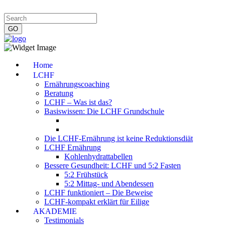
Impressum
|
Datenschutzerklärung
|
Kontakt
|
Newsletter
Home
LCHF
Ernährungscoaching
Beratung
LCHF – Was ist das?
Basiswissen: Die LCHF Grundschule
Die LCHF-Ernährung ist keine Reduktionsdiät
LCHF Ernährung
Kohlenhydrattabellen
Bessere Gesundheit: LCHF und 5:2 Fasten
5:2 Frühstück
5:2 Mittag- und Abendessen
LCHF funktioniert – Die Beweise
LCHF-kompakt erklärt für Eilige
AKADEMIE
Testimonials