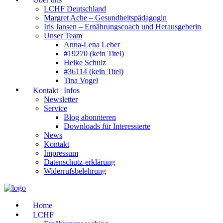
LCHF Deutschland
Margret Ache – Gesundheitspädagogin
Iris Jansen – Ernährungscoach und Herausgeberin
Unser Team
Anna-Lena Leber
#19270 (kein Titel)
Heike Schulz
#36114 (kein Titel)
Tina Vogel
Kontakt | Infos
Newsletter
Service
Blog abonnieren
Downloads für Interessierte
News
Kontakt
Impressum
Datenschutz-erklärung
Widerrufsbelehrung
Home
LCHF