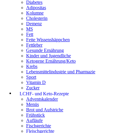
Diabetes
Adipositas
Kolumne
Cholesterin
Demenz
MS
Fett
Fette Wissenshäppchen
Fettleber
Gesunde Ernährung
Kinder und Jugendliche
Ketogene Ernährung/Keto
Krebs
Lebensmittelindustrie und Pharmazie
Sport
Vitamin D
Zucker
LCHF- und Keto-Rezepte
Adventskalender
Menüs
Brot und Aufstriche
Frühstück
Aufläufe
Fischgerichte
Fleischgerichte