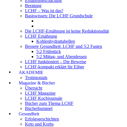
Ernährungscoaching
Beratung
LCHF – Was ist das?
Basiswissen: Die LCHF Grundschule
Die LCHF-Ernährung ist keine Reduktionsdiät
LCHF Ernährung
Kohlenhydrattabellen
Bessere Gesundheit: LCHF und 5:2 Fasten
5:2 Frühstück
5:2 Mittag- und Abendessen
LCHF funktioniert – Die Beweise
LCHF-kompakt erklärt für Eilige
AKADEMIE
Testimonials
Magazine & Bücher
Übersicht
LCHF Magazine
LCHF Kochjournale
Bücher zum Thema LCHF
Bücherbummel
Gesundheit
Erfolgsgeschichten
Keto und Krebs