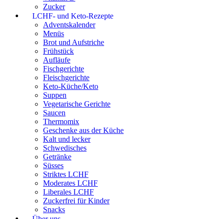
Zucker
LCHF- und Keto-Rezepte
Adventskalender
Menüs
Brot und Aufstriche
Frühstück
Aufläufe
Fischgerichte
Fleischgerichte
Keto-Küche/Keto
Suppen
Vegetarische Gerichte
Saucen
Thermomix
Geschenke aus der Küche
Kalt und lecker
Schwedisches
Getränke
Süsses
Striktes LCHF
Moderates LCHF
Liberales LCHF
Zuckerfrei für Kinder
Snacks
Über uns