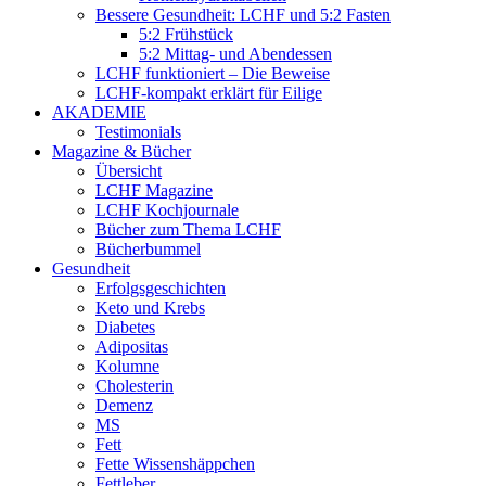
Bessere Gesundheit: LCHF und 5:2 Fasten
5:2 Frühstück
5:2 Mittag- und Abendessen
LCHF funktioniert – Die Beweise
LCHF-kompakt erklärt für Eilige
AKADEMIE
Testimonials
Magazine & Bücher
Übersicht
LCHF Magazine
LCHF Kochjournale
Bücher zum Thema LCHF
Bücherbummel
Gesundheit
Erfolgsgeschichten
Keto und Krebs
Diabetes
Adipositas
Kolumne
Cholesterin
Demenz
MS
Fett
Fette Wissenshäppchen
Fettleber