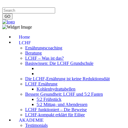
Impressum
|
Datenschutzerklärung
|
Kontakt
|
Newsletter
Home
LCHF
Ernährungscoaching
Beratung
LCHF – Was ist das?
Basiswissen: Die LCHF Grundschule
Die LCHF-Ernährung ist keine Reduktionsdiät
LCHF Ernährung
Kohlenhydrattabellen
Bessere Gesundheit: LCHF und 5:2 Fasten
5:2 Frühstück
5:2 Mittag- und Abendessen
LCHF funktioniert – Die Beweise
LCHF-kompakt erklärt für Eilige
AKADEMIE
Testimonials