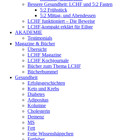
Bessere Gesundheit: LCHF und 5:2 Fasten
5:2 Frühstück
5:2 Mittag- und Abendessen
LCHF funktioniert – Die Beweise
LCHF-kompakt erklärt für Eilige
AKADEMIE
Testimonials
Magazine & Bücher
Übersicht
LCHF Magazine
LCHF Kochjournale
Bücher zum Thema LCHF
Bücherbummel
Gesundheit
Erfolgsgeschichten
Keto und Krebs
Diabetes
Adipositas
Kolumne
Cholesterin
Demenz
MS
Fett
Fette Wissenshäppchen
Fettleber