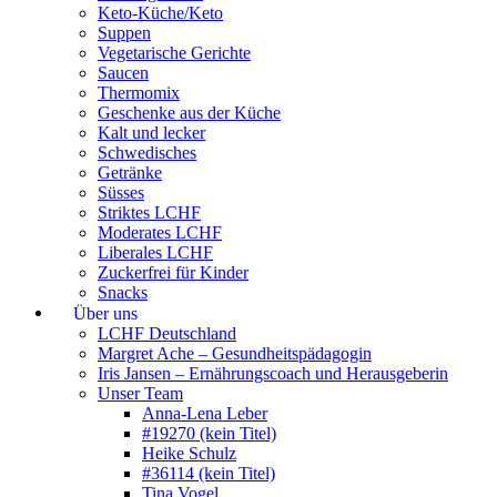
Keto-Küche/Keto
Suppen
Vegetarische Gerichte
Saucen
Thermomix
Geschenke aus der Küche
Kalt und lecker
Schwedisches
Getränke
Süsses
Striktes LCHF
Moderates LCHF
Liberales LCHF
Zuckerfrei für Kinder
Snacks
Über uns
LCHF Deutschland
Margret Ache – Gesundheitspädagogin
Iris Jansen – Ernährungscoach und Herausgeberin
Unser Team
Anna-Lena Leber
#19270 (kein Titel)
Heike Schulz
#36114 (kein Titel)
Tina Vogel