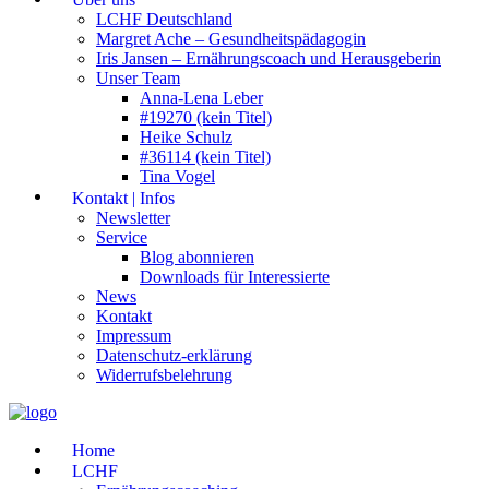
LCHF Deutschland
Margret Ache – Gesundheitspädagogin
Iris Jansen – Ernährungscoach und Herausgeberin
Unser Team
Anna-Lena Leber
#19270 (kein Titel)
Heike Schulz
#36114 (kein Titel)
Tina Vogel
Kontakt | Infos
Newsletter
Service
Blog abonnieren
Downloads für Interessierte
News
Kontakt
Impressum
Datenschutz-erklärung
Widerrufsbelehrung
Home
LCHF