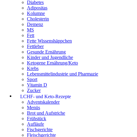
Diabetes
Adipositas
Kolumne
Cholesterin
Demenz
MS
Fett
Fette Wissenshäppchen
Fettleber
Gesunde Ernährung
Kinder und Jugendliche
Ketogene Ernährung/Keto
Krebs
Lebensmittelindustrie und Pharmazie
Sport
Vitamin D
Zucker
LCHF- und Keto-Rezepte
Adventskalender
Menüs
Brot und Aufstriche
Frühstück
Aufläufe
Fischgerichte
Fleischgerichte