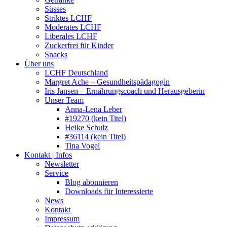
Süsses
Striktes LCHF
Moderates LCHF
Liberales LCHF
Zuckerfrei für Kinder
Snacks
Über uns
LCHF Deutschland
Margret Ache – Gesundheitspädagogin
Iris Jansen – Ernährungscoach und Herausgeberin
Unser Team
Anna-Lena Leber
#19270 (kein Titel)
Heike Schulz
#36114 (kein Titel)
Tina Vogel
Kontakt | Infos
Newsletter
Service
Blog abonnieren
Downloads für Interessierte
News
Kontakt
Impressum