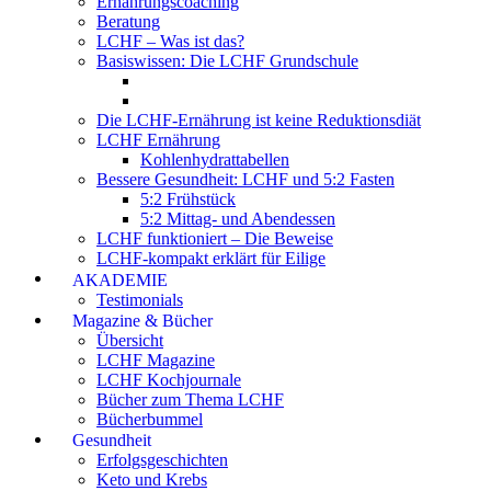
Ernährungscoaching
Beratung
LCHF – Was ist das?
Basiswissen: Die LCHF Grundschule
Die LCHF-Ernährung ist keine Reduktionsdiät
LCHF Ernährung
Kohlenhydrattabellen
Bessere Gesundheit: LCHF und 5:2 Fasten
5:2 Frühstück
5:2 Mittag- und Abendessen
LCHF funktioniert – Die Beweise
LCHF-kompakt erklärt für Eilige
AKADEMIE
Testimonials
Magazine & Bücher
Übersicht
LCHF Magazine
LCHF Kochjournale
Bücher zum Thema LCHF
Bücherbummel
Gesundheit
Erfolgsgeschichten
Keto und Krebs