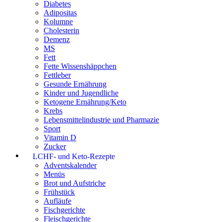
Diabetes
Adipositas
Kolumne
Cholesterin
Demenz
MS
Fett
Fette Wissenshäppchen
Fettleber
Gesunde Ernährung
Kinder und Jugendliche
Ketogene Ernährung/Keto
Krebs
Lebensmittelindustrie und Pharmazie
Sport
Vitamin D
Zucker
LCHF- und Keto-Rezepte
Adventskalender
Menüs
Brot und Aufstriche
Frühstück
Aufläufe
Fischgerichte
Fleischgerichte