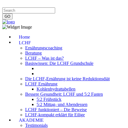
Impressum
|
Datenschutzerklärung
|
Kontakt
|
Newsletter
Home
LCHF
Ernährungscoaching
Beratung
LCHF – Was ist das?
Basiswissen: Die LCHF Grundschule
Die LCHF-Ernährung ist keine Reduktionsdiät
LCHF Ernährung
Kohlenhydrattabellen
Bessere Gesundheit: LCHF und 5:2 Fasten
5:2 Frühstück
5:2 Mittag- und Abendessen
LCHF funktioniert – Die Beweise
LCHF-kompakt erklärt für Eilige
AKADEMIE
Testimonials