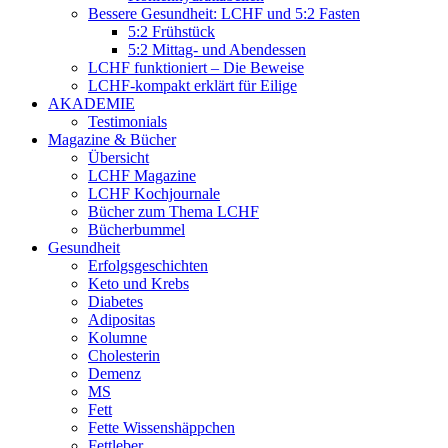
Bessere Gesundheit: LCHF und 5:2 Fasten
5:2 Frühstück
5:2 Mittag- und Abendessen
LCHF funktioniert – Die Beweise
LCHF-kompakt erklärt für Eilige
AKADEMIE
Testimonials
Magazine & Bücher
Übersicht
LCHF Magazine
LCHF Kochjournale
Bücher zum Thema LCHF
Bücherbummel
Gesundheit
Erfolgsgeschichten
Keto und Krebs
Diabetes
Adipositas
Kolumne
Cholesterin
Demenz
MS
Fett
Fette Wissenshäppchen
Fettleber