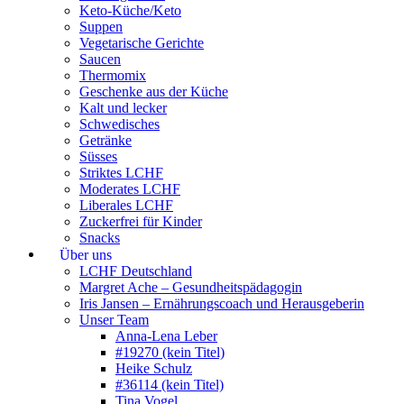
Keto-Küche/Keto
Suppen
Vegetarische Gerichte
Saucen
Thermomix
Geschenke aus der Küche
Kalt und lecker
Schwedisches
Getränke
Süsses
Striktes LCHF
Moderates LCHF
Liberales LCHF
Zuckerfrei für Kinder
Snacks
Über uns
LCHF Deutschland
Margret Ache – Gesundheitspädagogin
Iris Jansen – Ernährungscoach und Herausgeberin
Unser Team
Anna-Lena Leber
#19270 (kein Titel)
Heike Schulz
#36114 (kein Titel)
Tina Vogel