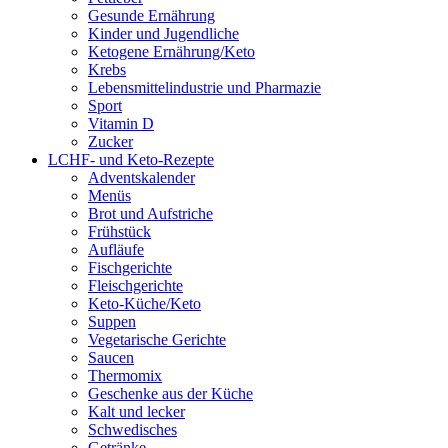
Gesunde Ernährung
Kinder und Jugendliche
Ketogene Ernährung/Keto
Krebs
Lebensmittelindustrie und Pharmazie
Sport
Vitamin D
Zucker
LCHF- und Keto-Rezepte
Adventskalender
Menüs
Brot und Aufstriche
Frühstück
Aufläufe
Fischgerichte
Fleischgerichte
Keto-Küche/Keto
Suppen
Vegetarische Gerichte
Saucen
Thermomix
Geschenke aus der Küche
Kalt und lecker
Schwedisches
Getränke