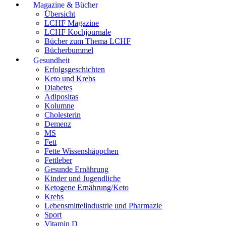
Magazine & Bücher
Übersicht
LCHF Magazine
LCHF Kochjournale
Bücher zum Thema LCHF
Bücherbummel
Gesundheit
Erfolgsgeschichten
Keto und Krebs
Diabetes
Adipositas
Kolumne
Cholesterin
Demenz
MS
Fett
Fette Wissenshäppchen
Fettleber
Gesunde Ernährung
Kinder und Jugendliche
Ketogene Ernährung/Keto
Krebs
Lebensmittelindustrie und Pharmazie
Sport
Vitamin D