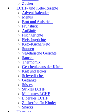
Zucker
LCHF- und Keto-Rezepte
Adventskalender
Menüs
Brot und Aufstriche
Frühstück
Aufläufe
Fischgerichte
Fleischgerichte
Keto-Küche/Keto
Suppen
Vegetarische Gerichte
Saucen
Thermomix
Geschenke aus der Küche
Kalt und lecker
Schwedisches
Getränke
Süsses
Striktes LCHF
Moderates LCHF
Liberales LCHF
Zuckerfrei für Kinder
Snacks
Über uns