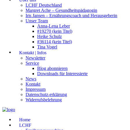
LCHF Deutschland
Margret Ache – Gesundheitspädagogin
Iris Jansen – Ernährungscoach und Herausgeberin
Unser Team
Anna-Lena Leber
#19270 (kein Titel)
Heike Schulz
#36114 (kein Titel)
Tina Vogel
Kontakt | Infos
Newsletter
Service
Blog abonnieren
Downloads für Interessierte
News
Kontakt
Impressum
Datenschutz-erklärung
Widerrufsbelehrung
Home
LCHF