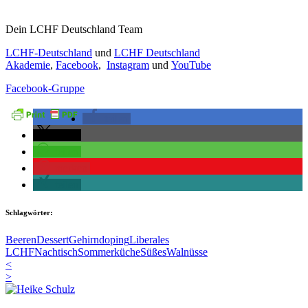
Dein LCHF Deutschland Team
LCHF-Deutschland
und
LCHF Deutschland
Akademie
,
Facebook
,
Instagram
und
YouTube
Facebook-Gruppe
teilen
teilen
teilen
merken
teilen
Schlagwörter:
Beeren
Dessert
Gehirndoping
Liberales
LCHF
Nachtisch
Sommerküche
Süßes
Walnüsse
<
>