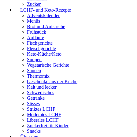
Zucker
LCHF- und Keto-Rezepte
Adventskalender
Menüs
Brot und Aufstriche
Frühstück
Aufläufe
Fischgerichte
Fleischgerichte
Keto-Küche/Keto
Suppen
Vegetarische Gerichte
Saucen
Thermomix
Geschenke aus der Küche
Kalt und lecker
Schwedisches
Getränke
Süsses
Striktes LCHF
Moderates LCHF
Liberales LCHF
Zuckerfrei für Kinder
Snacks
Über uns