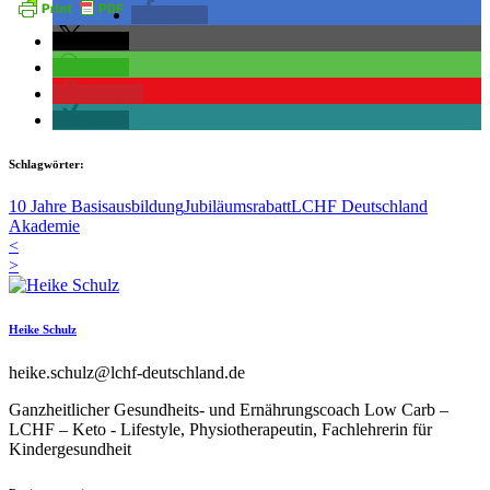
teilen
teilen
teilen
merken
teilen
Schlagwörter:
10 Jahre Basisausbildung
Jubiläumsrabatt
LCHF Deutschland
Akademie
<
>
Heike Schulz
heike.schulz@lchf-deutschland.de
Ganzheitlicher Gesundheits- und Ernährungscoach Low Carb –
LCHF – Keto - Lifestyle, Physiotherapeutin, Fachlehrerin für
Kindergesundheit