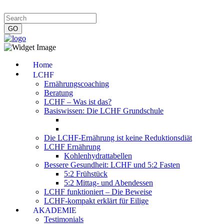
Impressum
|
Datenschutzerklärung
|
Kontakt
|
Newsletter
Home
LCHF
Ernährungscoaching
Beratung
LCHF – Was ist das?
Basiswissen: Die LCHF Grundschule
Die LCHF-Ernährung ist keine Reduktionsdiät
LCHF Ernährung
Kohlenhydrattabellen
Bessere Gesundheit: LCHF und 5:2 Fasten
5:2 Frühstück
5:2 Mittag- und Abendessen
LCHF funktioniert – Die Beweise
LCHF-kompakt erklärt für Eilige
AKADEMIE
Testimonials