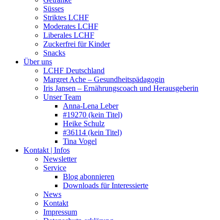
Süsses
Striktes LCHF
Moderates LCHF
Liberales LCHF
Zuckerfrei für Kinder
Snacks
Über uns
LCHF Deutschland
Margret Ache – Gesundheitspädagogin
Iris Jansen – Ernährungscoach und Herausgeberin
Unser Team
Anna-Lena Leber
#19270 (kein Titel)
Heike Schulz
#36114 (kein Titel)
Tina Vogel
Kontakt | Infos
Newsletter
Service
Blog abonnieren
Downloads für Interessierte
News
Kontakt
Impressum