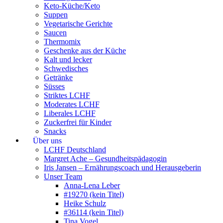
Keto-Küche/Keto
Suppen
Vegetarische Gerichte
Saucen
Thermomix
Geschenke aus der Küche
Kalt und lecker
Schwedisches
Getränke
Süsses
Striktes LCHF
Moderates LCHF
Liberales LCHF
Zuckerfrei für Kinder
Snacks
Über uns
LCHF Deutschland
Margret Ache – Gesundheitspädagogin
Iris Jansen – Ernährungscoach und Herausgeberin
Unser Team
Anna-Lena Leber
#19270 (kein Titel)
Heike Schulz
#36114 (kein Titel)
Tina Vogel