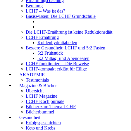
Ernährungscoaching
Beratung
LCHF – Was ist das?
Basiswissen: Die LCHF Grundschule
Die LCHF-Ernährung ist keine Reduktionsdiät
LCHF Ernährung
Kohlenhydrattabellen
Bessere Gesundheit: LCHF und 5:2 Fasten
5:2 Frühstück
5:2 Mittag- und Abendessen
LCHF funktioniert – Die Beweise
LCHF-kompakt erklärt für Eilige
AKADEMIE
Testimonials
Magazine & Bücher
Übersicht
LCHF Magazine
LCHF Kochjournale
Bücher zum Thema LCHF
Bücherbummel
Gesundheit
Erfolgsgeschichten
Keto und Krebs