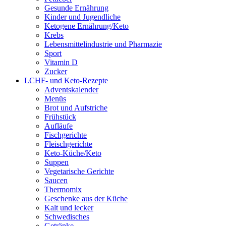
Gesunde Ernährung
Kinder und Jugendliche
Ketogene Ernährung/Keto
Krebs
Lebensmittelindustrie und Pharmazie
Sport
Vitamin D
Zucker
LCHF- und Keto-Rezepte
Adventskalender
Menüs
Brot und Aufstriche
Frühstück
Aufläufe
Fischgerichte
Fleischgerichte
Keto-Küche/Keto
Suppen
Vegetarische Gerichte
Saucen
Thermomix
Geschenke aus der Küche
Kalt und lecker
Schwedisches
Getränke