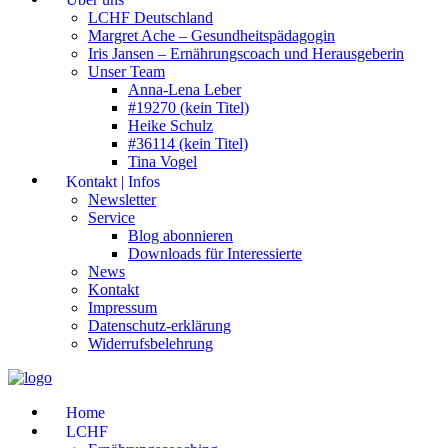
LCHF Deutschland
Margret Ache – Gesundheitspädagogin
Iris Jansen – Ernährungscoach und Herausgeberin
Unser Team
Anna-Lena Leber
#19270 (kein Titel)
Heike Schulz
#36114 (kein Titel)
Tina Vogel
Kontakt | Infos
Newsletter
Service
Blog abonnieren
Downloads für Interessierte
News
Kontakt
Impressum
Datenschutz-erklärung
Widerrufsbelehrung
Home
LCHF