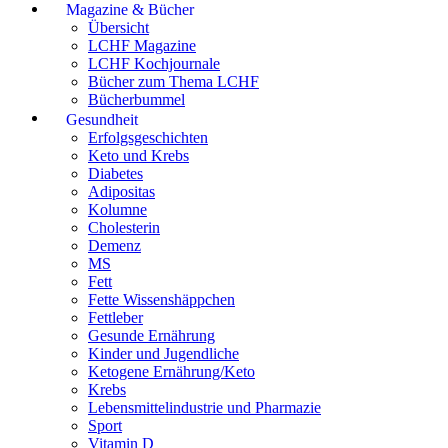
Magazine & Bücher
Übersicht
LCHF Magazine
LCHF Kochjournale
Bücher zum Thema LCHF
Bücherbummel
Gesundheit
Erfolgsgeschichten
Keto und Krebs
Diabetes
Adipositas
Kolumne
Cholesterin
Demenz
MS
Fett
Fette Wissenshäppchen
Fettleber
Gesunde Ernährung
Kinder und Jugendliche
Ketogene Ernährung/Keto
Krebs
Lebensmittelindustrie und Pharmazie
Sport
Vitamin D