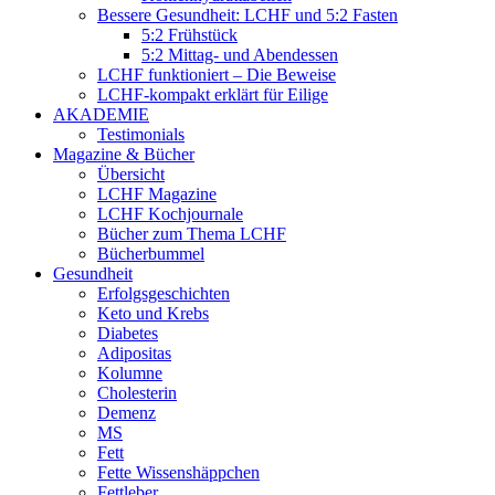
Bessere Gesundheit: LCHF und 5:2 Fasten
5:2 Frühstück
5:2 Mittag- und Abendessen
LCHF funktioniert – Die Beweise
LCHF-kompakt erklärt für Eilige
AKADEMIE
Testimonials
Magazine & Bücher
Übersicht
LCHF Magazine
LCHF Kochjournale
Bücher zum Thema LCHF
Bücherbummel
Gesundheit
Erfolgsgeschichten
Keto und Krebs
Diabetes
Adipositas
Kolumne
Cholesterin
Demenz
MS
Fett
Fette Wissenshäppchen
Fettleber