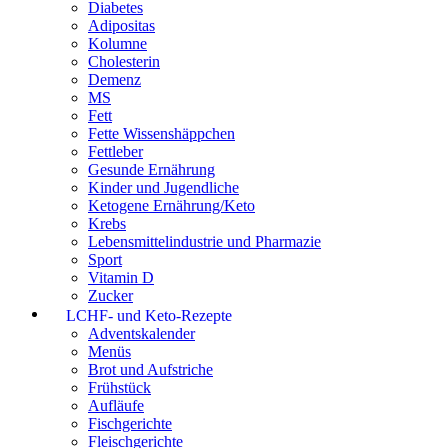
Diabetes
Adipositas
Kolumne
Cholesterin
Demenz
MS
Fett
Fette Wissenshäppchen
Fettleber
Gesunde Ernährung
Kinder und Jugendliche
Ketogene Ernährung/Keto
Krebs
Lebensmittelindustrie und Pharmazie
Sport
Vitamin D
Zucker
LCHF- und Keto-Rezepte
Adventskalender
Menüs
Brot und Aufstriche
Frühstück
Aufläufe
Fischgerichte
Fleischgerichte