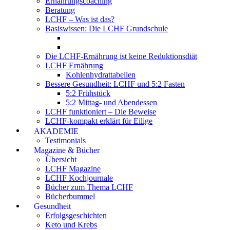
Ernährungscoaching
Beratung
LCHF – Was ist das?
Basiswissen: Die LCHF Grundschule
Die LCHF-Ernährung ist keine Reduktionsdiät
LCHF Ernährung
Kohlenhydrattabellen
Bessere Gesundheit: LCHF und 5:2 Fasten
5:2 Frühstück
5:2 Mittag- und Abendessen
LCHF funktioniert – Die Beweise
LCHF-kompakt erklärt für Eilige
AKADEMIE
Testimonials
Magazine & Bücher
Übersicht
LCHF Magazine
LCHF Kochjournale
Bücher zum Thema LCHF
Bücherbummel
Gesundheit
Erfolgsgeschichten
Keto und Krebs