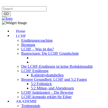
Impressum
|
Datenschutzerklärung
|
Kontakt
|
Newsletter
Home
LCHF
Ernährungscoaching
Beratung
LCHF – Was ist das?
Basiswissen: Die LCHF Grundschule
Die LCHF-Ernährung ist keine Reduktionsdiät
LCHF Ernährung
Kohlenhydrattabellen
Bessere Gesundheit: LCHF und 5:2 Fasten
5:2 Frühstück
5:2 Mittag- und Abendessen
LCHF funktioniert – Die Beweise
LCHF-kompakt erklärt für Eilige
AKADEMIE
Testimonials