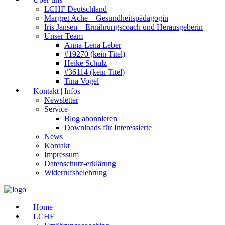
LCHF Deutschland
Margret Ache – Gesundheitspädagogin
Iris Jansen – Ernährungscoach und Herausgeberin
Unser Team
Anna-Lena Leber
#19270 (kein Titel)
Heike Schulz
#36114 (kein Titel)
Tina Vogel
Kontakt | Infos
Newsletter
Service
Blog abonnieren
Downloads für Interessierte
News
Kontakt
Impressum
Datenschutz-erklärung
Widerrufsbelehrung
Home
LCHF