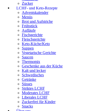
Zucker
LCHF- und Keto-Rezepte
Adventskalender
Menüs
Brot und Aufstriche
Frühstück
Aufläufe
Fischgerichte
Fleischgerichte
Keto-Küche/Keto
Suppen
Vegetarische Gerichte
Saucen
Thermomix
Geschenke aus der Küche
Kalt und lecker
Schwedisches
Getränke
Süsses
Striktes LCHF
Moderates LCHF
Liberales LCHF
Zuckerfrei für Kinder
Snacks
Über uns