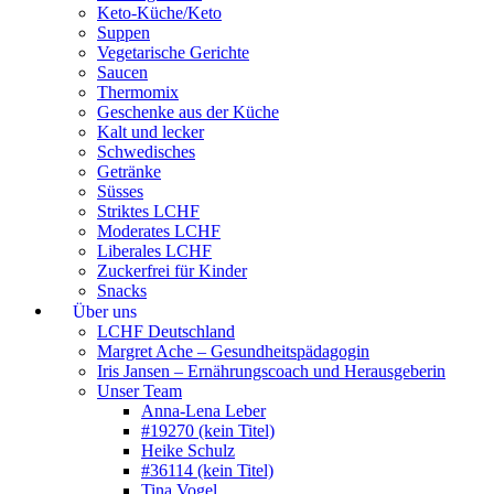
Keto-Küche/Keto
Suppen
Vegetarische Gerichte
Saucen
Thermomix
Geschenke aus der Küche
Kalt und lecker
Schwedisches
Getränke
Süsses
Striktes LCHF
Moderates LCHF
Liberales LCHF
Zuckerfrei für Kinder
Snacks
Über uns
LCHF Deutschland
Margret Ache – Gesundheitspädagogin
Iris Jansen – Ernährungscoach und Herausgeberin
Unser Team
Anna-Lena Leber
#19270 (kein Titel)
Heike Schulz
#36114 (kein Titel)
Tina Vogel