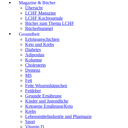
Magazine & Bücher
Übersicht
LCHF Magazine
LCHF Kochjournale
Bücher zum Thema LCHF
Bücherbummel
Gesundheit
Erfolgsgeschichten
Keto und Krebs
Diabetes
Adipositas
Kolumne
Cholesterin
Demenz
MS
Fett
Fette Wissenshäppchen
Fettleber
Gesunde Ernährung
Kinder und Jugendliche
Ketogene Ernährung/Keto
Krebs
Lebensmittelindustrie und Pharmazie
Sport
Vitamin D