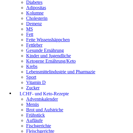
Diabetes
Adipositas
Kolumne
Cholesterin
Demenz
MS
Fett
Fette Wissenshäppchen
Fettleber
Gesunde Ernährung
Kinder und Jugendliche
Ketogene Ernährung/Keto
Krebs
Lebensmittelindustrie und Pharmazie
Sport
Vitamin D
Zucker
LCHF- und Keto-Rezepte
Adventskalender
Menüs
Brot und Aufstriche
Frühstück
Aufläufe
Fischgerichte
Fleischgerichte