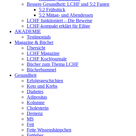
Bessere Gesundheit: LCHF und 5:2 Fasten
5:2 Frühstück
5:2 Mittag- und Abendessen
LCHF funktioniert – Die Beweise
LCHF-kompakt erklärt für Eilige
AKADEMIE
Testimonials
Magazine & Bücher
Übersicht
LCHF Magazine
LCHF Kochjournale
Bücher zum Thema LCHF
Bücherbummel
Gesundheit
Erfolgsgeschichten
Keto und Krebs
Diabetes
Adipositas
Kolumne
Cholesterin
Demenz
MS
Fett
Fette Wissenshäppchen
Fettleber