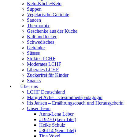
Keto-Küche/Keto
Suppen
Vegetarische Gerichte
Saucen
Thermomix
Geschenke aus der Küche
Kalt und lecker
Schwedisches
Getränke
Süsses
Striktes LCHF
Moderates LCHF
Liberales LCHF
Zuckerfrei für Kinder
Snacks
Über uns
LCHF Deutschland
Margret Ache – Gesundheitspädagogin
Iris Jansen – Ernährungscoach und Herausgeberin
Unser Team
Anna-Lena Leber
#19270 (kein Titel)
Heike Schulz
#36114 (kein Titel)
Tina Vogel