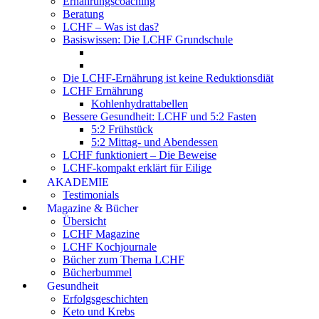
Ernährungscoaching
Beratung
LCHF – Was ist das?
Basiswissen: Die LCHF Grundschule
Die LCHF-Ernährung ist keine Reduktionsdiät
LCHF Ernährung
Kohlenhydrattabellen
Bessere Gesundheit: LCHF und 5:2 Fasten
5:2 Frühstück
5:2 Mittag- und Abendessen
LCHF funktioniert – Die Beweise
LCHF-kompakt erklärt für Eilige
AKADEMIE
Testimonials
Magazine & Bücher
Übersicht
LCHF Magazine
LCHF Kochjournale
Bücher zum Thema LCHF
Bücherbummel
Gesundheit
Erfolgsgeschichten
Keto und Krebs