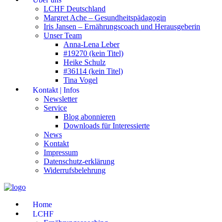
LCHF Deutschland
Margret Ache – Gesundheitspädagogin
Iris Jansen – Ernährungscoach und Herausgeberin
Unser Team
Anna-Lena Leber
#19270 (kein Titel)
Heike Schulz
#36114 (kein Titel)
Tina Vogel
Kontakt | Infos
Newsletter
Service
Blog abonnieren
Downloads für Interessierte
News
Kontakt
Impressum
Datenschutz-erklärung
Widerrufsbelehrung
Home
LCHF