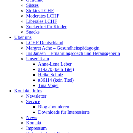
Süsses
Striktes LCHF
Moderates LCHF
Liberales LCHF
Zuckerfrei für Kinder
Snacks
Über uns
LCHF Deutschland
Margret Ache – Gesundheitspädagogin
Iris Jansen – Ernährungscoach und Herausgeberin
Unser Team
Anna-Lena Leber
#19270 (kein Titel)
Heike Schulz
#36114 (kein Titel)
Tina Vogel
Kontakt | Infos
Newsletter
Service
Blog abonnieren
Downloads für Interessierte
News
Kontakt
Impressum