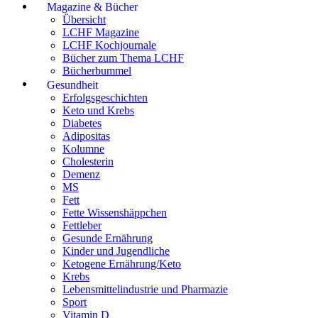
Magazine & Bücher
Übersicht
LCHF Magazine
LCHF Kochjournale
Bücher zum Thema LCHF
Bücherbummel
Gesundheit
Erfolgsgeschichten
Keto und Krebs
Diabetes
Adipositas
Kolumne
Cholesterin
Demenz
MS
Fett
Fette Wissenshäppchen
Fettleber
Gesunde Ernährung
Kinder und Jugendliche
Ketogene Ernährung/Keto
Krebs
Lebensmittelindustrie und Pharmazie
Sport
Vitamin D