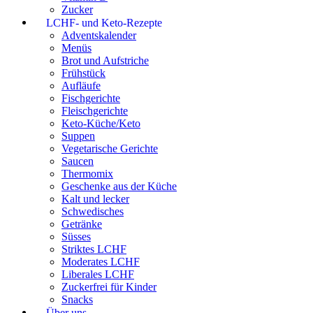
Zucker
LCHF- und Keto-Rezepte
Adventskalender
Menüs
Brot und Aufstriche
Frühstück
Aufläufe
Fischgerichte
Fleischgerichte
Keto-Küche/Keto
Suppen
Vegetarische Gerichte
Saucen
Thermomix
Geschenke aus der Küche
Kalt und lecker
Schwedisches
Getränke
Süsses
Striktes LCHF
Moderates LCHF
Liberales LCHF
Zuckerfrei für Kinder
Snacks
Über uns