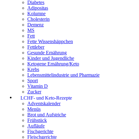
Diabetes
Adipositas
Kolumne
Cholesterin
Demenz
MS
Fett
Fette Wissenshäppchen
Fettleber
Gesunde Ernährung
Kinder und Jugendliche
Ketogene Ernährung/Keto
Krebs
Lebensmittelindustrie und Pharmazie
Sport
Vitamin D
Zucker
LCHF- und Keto-Rezepte
Adventskalender
Menüs
Brot und Aufstriche
Frühstück
Aufläufe
Fischgerichte
Fleischgerichte