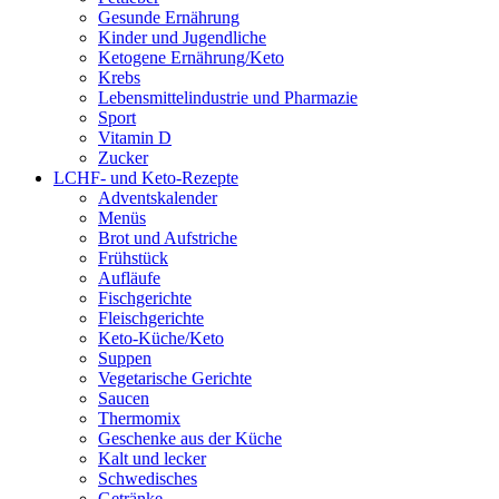
Gesunde Ernährung
Kinder und Jugendliche
Ketogene Ernährung/Keto
Krebs
Lebensmittelindustrie und Pharmazie
Sport
Vitamin D
Zucker
LCHF- und Keto-Rezepte
Adventskalender
Menüs
Brot und Aufstriche
Frühstück
Aufläufe
Fischgerichte
Fleischgerichte
Keto-Küche/Keto
Suppen
Vegetarische Gerichte
Saucen
Thermomix
Geschenke aus der Küche
Kalt und lecker
Schwedisches
Getränke