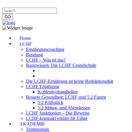
Impressum
|
Datenschutzerklärung
|
Kontakt
|
Newsletter
Home
LCHF
Ernährungscoaching
Beratung
LCHF – Was ist das?
Basiswissen: Die LCHF Grundschule
Die LCHF-Ernährung ist keine Reduktionsdiät
LCHF Ernährung
Kohlenhydrattabellen
Bessere Gesundheit: LCHF und 5:2 Fasten
5:2 Frühstück
5:2 Mittag- und Abendessen
LCHF funktioniert – Die Beweise
LCHF-kompakt erklärt für Eilige
AKADEMIE
Testimonials