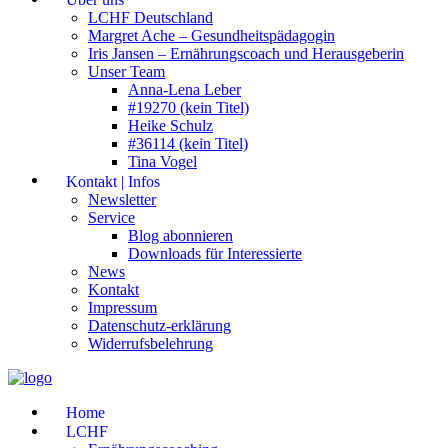
LCHF Deutschland
Margret Ache – Gesundheitspädagogin
Iris Jansen – Ernährungscoach und Herausgeberin
Unser Team
Anna-Lena Leber
#19270 (kein Titel)
Heike Schulz
#36114 (kein Titel)
Tina Vogel
Kontakt | Infos
Newsletter
Service
Blog abonnieren
Downloads für Interessierte
News
Kontakt
Impressum
Datenschutz-erklärung
Widerrufsbelehrung
Home
LCHF