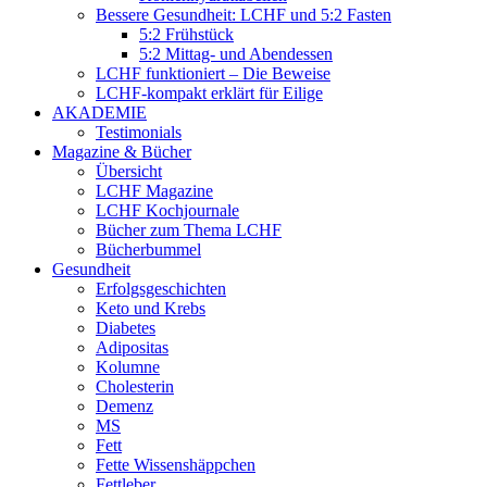
Bessere Gesundheit: LCHF und 5:2 Fasten
5:2 Frühstück
5:2 Mittag- und Abendessen
LCHF funktioniert – Die Beweise
LCHF-kompakt erklärt für Eilige
AKADEMIE
Testimonials
Magazine & Bücher
Übersicht
LCHF Magazine
LCHF Kochjournale
Bücher zum Thema LCHF
Bücherbummel
Gesundheit
Erfolgsgeschichten
Keto und Krebs
Diabetes
Adipositas
Kolumne
Cholesterin
Demenz
MS
Fett
Fette Wissenshäppchen
Fettleber