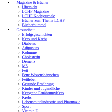
Magazine & Bücher
Übersicht
LCHF Magazine
LCHF Kochjournale
Bücher zum Thema LCHF
Bücherbummel
Gesundheit
Erfolgsgeschichten
Keto und Krebs
Diabetes
Adipositas
Kolumne
Cholesterin
Demenz
MS
Fett
Fette Wissenshäppchen
Fettleber
Gesunde Ernährung
Kinder und Jugendliche
Ketogene Ernährung/Keto
Krebs
Lebensmittelindustrie und Pharmazie
Sport
Vitamin D