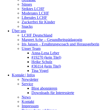
Süsses
Striktes LCHF
Moderates LCHF
Liberales LCHF
Zuckerfrei für Kinder
Snacks
Über uns
LCHF Deutschland
Margret Ache – Gesundheitspädagogin
Iris Jansen – Ernährungscoach und Herausgeberin
Unser Team
Anna-Lena Leber
#19270 (kein Titel)
Heike Schulz
#36114 (kein Titel)
Tina Vogel
Kontakt | Infos
Newsletter
Service
Blog abonnieren
Downloads für Interessierte
News
Kontakt
Impressum