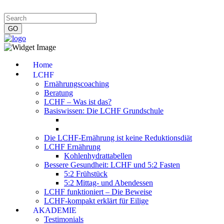
Impressum
|
Datenschutzerklärung
|
Kontakt
|
Newsletter
Home
LCHF
Ernährungscoaching
Beratung
LCHF – Was ist das?
Basiswissen: Die LCHF Grundschule
Die LCHF-Ernährung ist keine Reduktionsdiät
LCHF Ernährung
Kohlenhydrattabellen
Bessere Gesundheit: LCHF und 5:2 Fasten
5:2 Frühstück
5:2 Mittag- und Abendessen
LCHF funktioniert – Die Beweise
LCHF-kompakt erklärt für Eilige
AKADEMIE
Testimonials