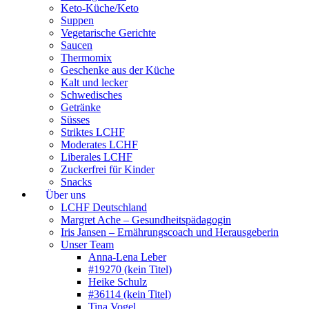
Keto-Küche/Keto
Suppen
Vegetarische Gerichte
Saucen
Thermomix
Geschenke aus der Küche
Kalt und lecker
Schwedisches
Getränke
Süsses
Striktes LCHF
Moderates LCHF
Liberales LCHF
Zuckerfrei für Kinder
Snacks
Über uns
LCHF Deutschland
Margret Ache – Gesundheitspädagogin
Iris Jansen – Ernährungscoach und Herausgeberin
Unser Team
Anna-Lena Leber
#19270 (kein Titel)
Heike Schulz
#36114 (kein Titel)
Tina Vogel