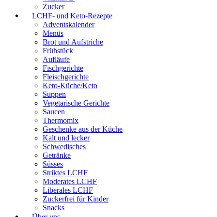
Zucker
LCHF- und Keto-Rezepte
Adventskalender
Menüs
Brot und Aufstriche
Frühstück
Aufläufe
Fischgerichte
Fleischgerichte
Keto-Küche/Keto
Suppen
Vegetarische Gerichte
Saucen
Thermomix
Geschenke aus der Küche
Kalt und lecker
Schwedisches
Getränke
Süsses
Striktes LCHF
Moderates LCHF
Liberales LCHF
Zuckerfrei für Kinder
Snacks
Über uns