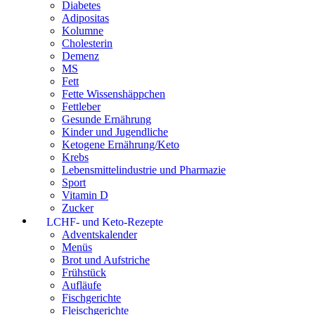
Diabetes
Adipositas
Kolumne
Cholesterin
Demenz
MS
Fett
Fette Wissenshäppchen
Fettleber
Gesunde Ernährung
Kinder und Jugendliche
Ketogene Ernährung/Keto
Krebs
Lebensmittelindustrie und Pharmazie
Sport
Vitamin D
Zucker
LCHF- und Keto-Rezepte
Adventskalender
Menüs
Brot und Aufstriche
Frühstück
Aufläufe
Fischgerichte
Fleischgerichte