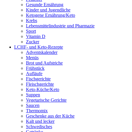
Gesunde Ernährung
Kinder und Jugendliche
Ketogene Ernährung/Keto
Krebs
Lebensmittelindustrie und Pharmazie
Sport
Vitamin D
Zucker
LCHF- und Keto-Rezepte
Adventskalender
Menüs
Brot und Aufstriche
Frühstück
Aufläufe
Fischgerichte
Fleischgerichte
Keto-Küche/Keto
Suppen
Vegetarische Gerichte
Saucen
Thermomix
Geschenke aus der Küche
Kalt und lecker
Schwedisches
Getränke