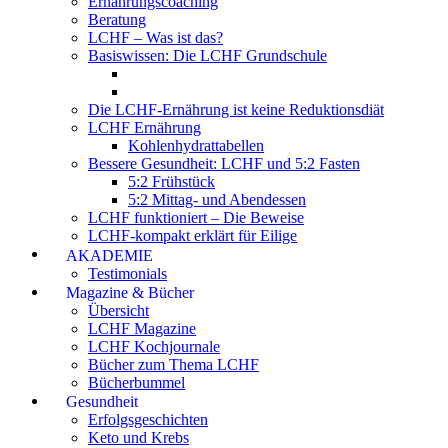
Ernährungscoaching
Beratung
LCHF – Was ist das?
Basiswissen: Die LCHF Grundschule
Die LCHF-Ernährung ist keine Reduktionsdiät
LCHF Ernährung
Kohlenhydrattabellen
Bessere Gesundheit: LCHF und 5:2 Fasten
5:2 Frühstück
5:2 Mittag- und Abendessen
LCHF funktioniert – Die Beweise
LCHF-kompakt erklärt für Eilige
AKADEMIE
Testimonials
Magazine & Bücher
Übersicht
LCHF Magazine
LCHF Kochjournale
Bücher zum Thema LCHF
Bücherbummel
Gesundheit
Erfolgsgeschichten
Keto und Krebs