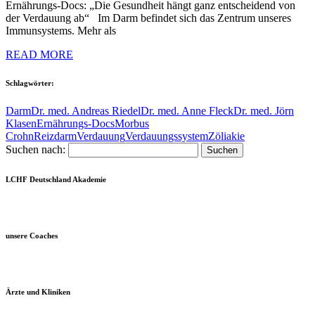
Ernährungs-Docs: „Die Gesundheit hängt ganz entscheidend von
der Verdauung ab“ Im Darm befindet sich das Zentrum unseres
Immunsystems. Mehr als
READ MORE
Schlagwörter:
Darm
Dr. med. Andreas Riedel
Dr. med. Anne Fleck
Dr. med. Jörn
Klasen
Ernährungs-Docs
Morbus
Crohn
Reizdarm
Verdauung
Verdauungssystem
Zöliakie
Suchen nach:
LCHF Deutschland Akademie
unsere Coaches
Ärzte und Kliniken