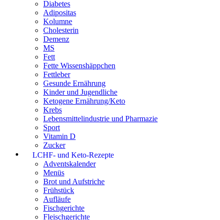
Diabetes
Adipositas
Kolumne
Cholesterin
Demenz
MS
Fett
Fette Wissenshäppchen
Fettleber
Gesunde Ernährung
Kinder und Jugendliche
Ketogene Ernährung/Keto
Krebs
Lebensmittelindustrie und Pharmazie
Sport
Vitamin D
Zucker
LCHF- und Keto-Rezepte
Adventskalender
Menüs
Brot und Aufstriche
Frühstück
Aufläufe
Fischgerichte
Fleischgerichte