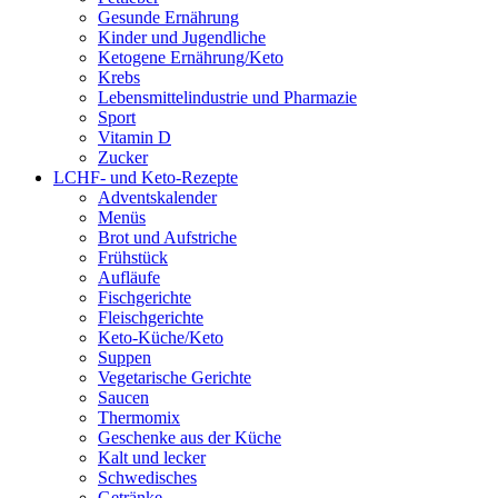
Gesunde Ernährung
Kinder und Jugendliche
Ketogene Ernährung/Keto
Krebs
Lebensmittelindustrie und Pharmazie
Sport
Vitamin D
Zucker
LCHF- und Keto-Rezepte
Adventskalender
Menüs
Brot und Aufstriche
Frühstück
Aufläufe
Fischgerichte
Fleischgerichte
Keto-Küche/Keto
Suppen
Vegetarische Gerichte
Saucen
Thermomix
Geschenke aus der Küche
Kalt und lecker
Schwedisches
Getränke