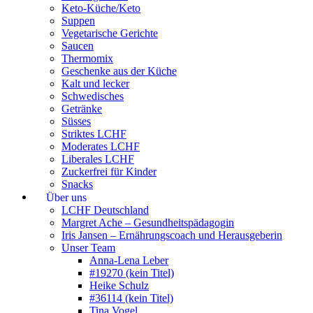
Keto-Küche/Keto
Suppen
Vegetarische Gerichte
Saucen
Thermomix
Geschenke aus der Küche
Kalt und lecker
Schwedisches
Getränke
Süsses
Striktes LCHF
Moderates LCHF
Liberales LCHF
Zuckerfrei für Kinder
Snacks
Über uns
LCHF Deutschland
Margret Ache – Gesundheitspädagogin
Iris Jansen – Ernährungscoach und Herausgeberin
Unser Team
Anna-Lena Leber
#19270 (kein Titel)
Heike Schulz
#36114 (kein Titel)
Tina Vogel