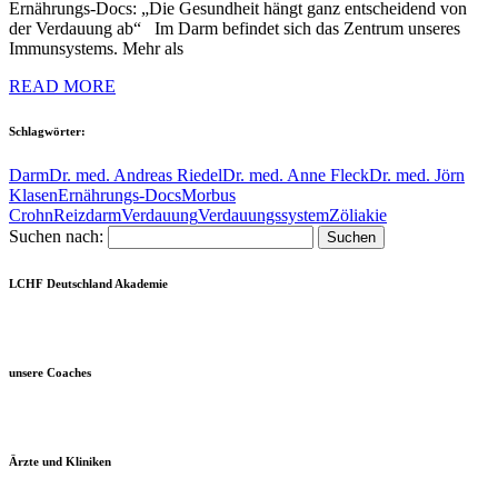
Ernährungs-Docs: „Die Gesundheit hängt ganz entscheidend von
der Verdauung ab“ Im Darm befindet sich das Zentrum unseres
Immunsystems. Mehr als
READ MORE
Schlagwörter:
Darm
Dr. med. Andreas Riedel
Dr. med. Anne Fleck
Dr. med. Jörn
Klasen
Ernährungs-Docs
Morbus
Crohn
Reizdarm
Verdauung
Verdauungssystem
Zöliakie
Suchen nach:
LCHF Deutschland Akademie
unsere Coaches
Ärzte und Kliniken