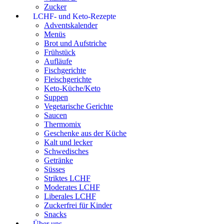
Zucker
LCHF- und Keto-Rezepte
Adventskalender
Menüs
Brot und Aufstriche
Frühstück
Aufläufe
Fischgerichte
Fleischgerichte
Keto-Küche/Keto
Suppen
Vegetarische Gerichte
Saucen
Thermomix
Geschenke aus der Küche
Kalt und lecker
Schwedisches
Getränke
Süsses
Striktes LCHF
Moderates LCHF
Liberales LCHF
Zuckerfrei für Kinder
Snacks
Über uns