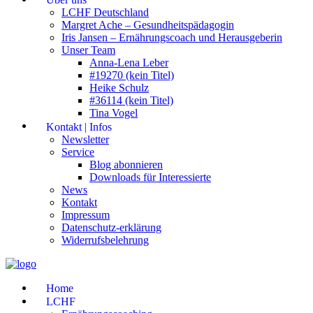
LCHF Deutschland
Margret Ache – Gesundheitspädagogin
Iris Jansen – Ernährungscoach und Herausgeberin
Unser Team
Anna-Lena Leber
#19270 (kein Titel)
Heike Schulz
#36114 (kein Titel)
Tina Vogel
Kontakt | Infos
Newsletter
Service
Blog abonnieren
Downloads für Interessierte
News
Kontakt
Impressum
Datenschutz-erklärung
Widerrufsbelehrung
Home
LCHF