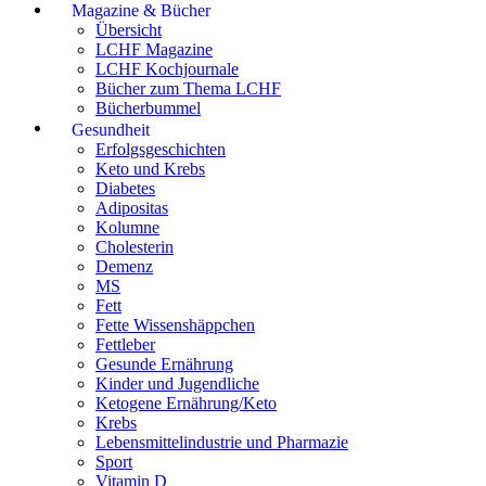
Magazine & Bücher
Übersicht
LCHF Magazine
LCHF Kochjournale
Bücher zum Thema LCHF
Bücherbummel
Gesundheit
Erfolgsgeschichten
Keto und Krebs
Diabetes
Adipositas
Kolumne
Cholesterin
Demenz
MS
Fett
Fette Wissenshäppchen
Fettleber
Gesunde Ernährung
Kinder und Jugendliche
Ketogene Ernährung/Keto
Krebs
Lebensmittelindustrie und Pharmazie
Sport
Vitamin D