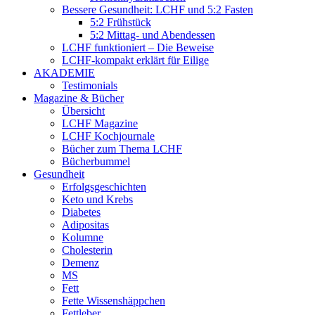
Bessere Gesundheit: LCHF und 5:2 Fasten
5:2 Frühstück
5:2 Mittag- und Abendessen
LCHF funktioniert – Die Beweise
LCHF-kompakt erklärt für Eilige
AKADEMIE
Testimonials
Magazine & Bücher
Übersicht
LCHF Magazine
LCHF Kochjournale
Bücher zum Thema LCHF
Bücherbummel
Gesundheit
Erfolgsgeschichten
Keto und Krebs
Diabetes
Adipositas
Kolumne
Cholesterin
Demenz
MS
Fett
Fette Wissenshäppchen
Fettleber