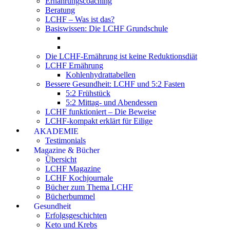
Ernährungscoaching
Beratung
LCHF – Was ist das?
Basiswissen: Die LCHF Grundschule
Die LCHF-Ernährung ist keine Reduktionsdiät
LCHF Ernährung
Kohlenhydrattabellen
Bessere Gesundheit: LCHF und 5:2 Fasten
5:2 Frühstück
5:2 Mittag- und Abendessen
LCHF funktioniert – Die Beweise
LCHF-kompakt erklärt für Eilige
AKADEMIE
Testimonials
Magazine & Bücher
Übersicht
LCHF Magazine
LCHF Kochjournale
Bücher zum Thema LCHF
Bücherbummel
Gesundheit
Erfolgsgeschichten
Keto und Krebs