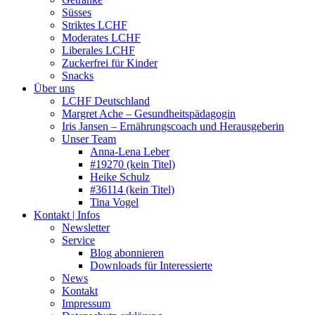
Süsses
Striktes LCHF
Moderates LCHF
Liberales LCHF
Zuckerfrei für Kinder
Snacks
Über uns
LCHF Deutschland
Margret Ache – Gesundheitspädagogin
Iris Jansen – Ernährungscoach und Herausgeberin
Unser Team
Anna-Lena Leber
#19270 (kein Titel)
Heike Schulz
#36114 (kein Titel)
Tina Vogel
Kontakt | Infos
Newsletter
Service
Blog abonnieren
Downloads für Interessierte
News
Kontakt
Impressum