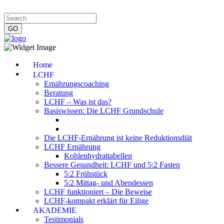
Impressum
|
Datenschutzerklärung
|
Kontakt
|
Newsletter
Home
LCHF
Ernährungscoaching
Beratung
LCHF – Was ist das?
Basiswissen: Die LCHF Grundschule
Die LCHF-Ernährung ist keine Reduktionsdiät
LCHF Ernährung
Kohlenhydrattabellen
Bessere Gesundheit: LCHF und 5:2 Fasten
5:2 Frühstück
5:2 Mittag- und Abendessen
LCHF funktioniert – Die Beweise
LCHF-kompakt erklärt für Eilige
AKADEMIE
Testimonials