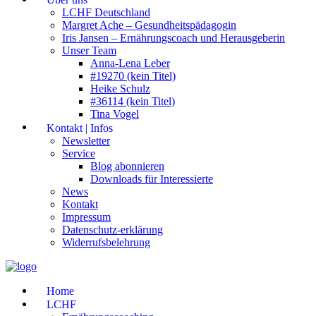
LCHF Deutschland
Margret Ache – Gesundheitspädagogin
Iris Jansen – Ernährungscoach und Herausgeberin
Unser Team
Anna-Lena Leber
#19270 (kein Titel)
Heike Schulz
#36114 (kein Titel)
Tina Vogel
Kontakt | Infos
Newsletter
Service
Blog abonnieren
Downloads für Interessierte
News
Kontakt
Impressum
Datenschutz-erklärung
Widerrufsbelehrung
Home
LCHF