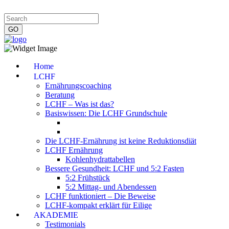
Impressum
|
Datenschutzerklärung
|
Kontakt
|
Newsletter
Home
LCHF
Ernährungscoaching
Beratung
LCHF – Was ist das?
Basiswissen: Die LCHF Grundschule
Die LCHF-Ernährung ist keine Reduktionsdiät
LCHF Ernährung
Kohlenhydrattabellen
Bessere Gesundheit: LCHF und 5:2 Fasten
5:2 Frühstück
5:2 Mittag- und Abendessen
LCHF funktioniert – Die Beweise
LCHF-kompakt erklärt für Eilige
AKADEMIE
Testimonials