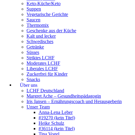
Keto-Küche/Keto
Suppen
Vegetarische Gerichte
Saucen
Thermomix
Geschenke aus der Küche
Kalt und lecker
Schwedisches
Getränke
Süsses
Striktes LCHF
Moderates LCHF
Liberales LCHF
Zuckerfrei für Kinder
Snacks
Über uns
LCHF Deutschland
Margret Ache – Gesundheitspädagogin
Iris Jansen – Ernährungscoach und Herausgeberin
Unser Team
Anna-Lena Leber
#19270 (kein Titel)
Heike Schulz
#36114 (kein Titel)
Tina Vogel