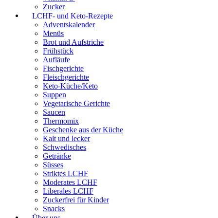
Zucker
LCHF- und Keto-Rezepte
Adventskalender
Menüs
Brot und Aufstriche
Frühstück
Aufläufe
Fischgerichte
Fleischgerichte
Keto-Küche/Keto
Suppen
Vegetarische Gerichte
Saucen
Thermomix
Geschenke aus der Küche
Kalt und lecker
Schwedisches
Getränke
Süsses
Striktes LCHF
Moderates LCHF
Liberales LCHF
Zuckerfrei für Kinder
Snacks
Über uns