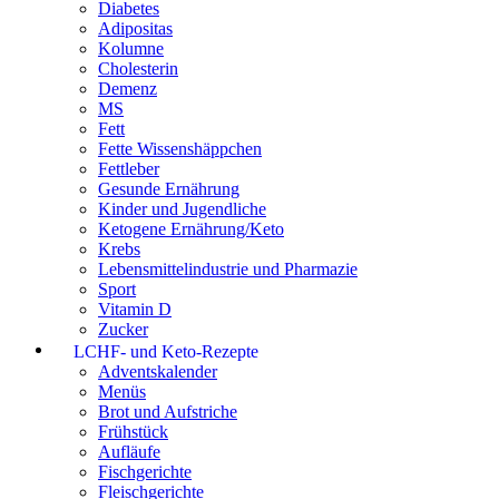
Diabetes
Adipositas
Kolumne
Cholesterin
Demenz
MS
Fett
Fette Wissenshäppchen
Fettleber
Gesunde Ernährung
Kinder und Jugendliche
Ketogene Ernährung/Keto
Krebs
Lebensmittelindustrie und Pharmazie
Sport
Vitamin D
Zucker
LCHF- und Keto-Rezepte
Adventskalender
Menüs
Brot und Aufstriche
Frühstück
Aufläufe
Fischgerichte
Fleischgerichte