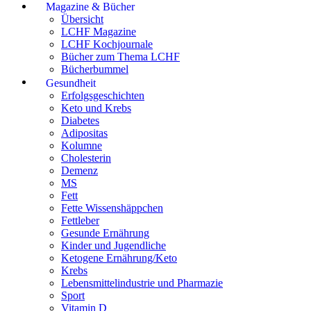
Magazine & Bücher
Übersicht
LCHF Magazine
LCHF Kochjournale
Bücher zum Thema LCHF
Bücherbummel
Gesundheit
Erfolgsgeschichten
Keto und Krebs
Diabetes
Adipositas
Kolumne
Cholesterin
Demenz
MS
Fett
Fette Wissenshäppchen
Fettleber
Gesunde Ernährung
Kinder und Jugendliche
Ketogene Ernährung/Keto
Krebs
Lebensmittelindustrie und Pharmazie
Sport
Vitamin D