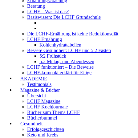
Ernährungscoaching
Beratung
LCHF – Was ist das?
Basiswissen: Die LCHF Grundschule
Die LCHF-Ernährung ist keine Reduktionsdiät
LCHF Ernährung
Kohlenhydrattabellen
Bessere Gesundheit: LCHF und 5:2 Fasten
5:2 Frühstück
5:2 Mittag- und Abendessen
LCHF funktioniert – Die Beweise
LCHF-kompakt erklärt für Eilige
AKADEMIE
Testimonials
Magazine & Bücher
Übersicht
LCHF Magazine
LCHF Kochjournale
Bücher zum Thema LCHF
Bücherbummel
Gesundheit
Erfolgsgeschichten
Keto und Krebs