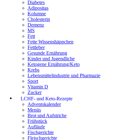
Diabetes
Adipositas
Kolumne
Cholesterin
Demenz
MS
Fett
Fette Wissenshäppchen
Fettleber
Gesunde Ernährung
Kinder und Jugendliche
Ketogene Ernährung/Keto
Krebs
Lebensmittelindustrie und Pharmazie
Sport
Vitamin D
Zucker
LCHF- und Keto-Rezepte
Adventskalender
Menüs
Brot und Aufstriche
Frühstück
Aufläufe
Fischgerichte
Fleischgerichte