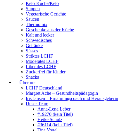
Keto-Küche/Keto
Suppen
Vegetarische Gerichte
Saucen
Thermomix
Geschenke aus der Küche
Kalt und lecker
Schwedisches
Getränke
Süsses
Striktes LCHF
Moderates LCHF
Liberales LCHF
Zuckerfrei für Kinder
Snacks
Über uns
LCHF Deutschland
Margret Ache – Gesundheitspädagogin
Iris Jansen – Ernährungscoach und Herausgeberin
Unser Team
Anna-Lena Leber
#19270 (kein Titel)
Heike Schulz
#36114 (kein Titel)
Tina Vogel