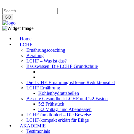
Impressum
|
Datenschutzerklärung
|
Kontakt
|
Newsletter
Home
LCHF
Ernährungscoaching
Beratung
LCHF – Was ist das?
Basiswissen: Die LCHF Grundschule
Die LCHF-Ernährung ist keine Reduktionsdiät
LCHF Ernährung
Kohlenhydrattabellen
Bessere Gesundheit: LCHF und 5:2 Fasten
5:2 Frühstück
5:2 Mittag- und Abendessen
LCHF funktioniert – Die Beweise
LCHF-kompakt erklärt für Eilige
AKADEMIE
Testimonials