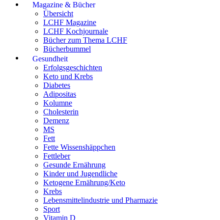
Magazine & Bücher
Übersicht
LCHF Magazine
LCHF Kochjournale
Bücher zum Thema LCHF
Bücherbummel
Gesundheit
Erfolgsgeschichten
Keto und Krebs
Diabetes
Adipositas
Kolumne
Cholesterin
Demenz
MS
Fett
Fette Wissenshäppchen
Fettleber
Gesunde Ernährung
Kinder und Jugendliche
Ketogene Ernährung/Keto
Krebs
Lebensmittelindustrie und Pharmazie
Sport
Vitamin D