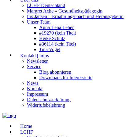
LCHF Deutschland
Margret Ache – Gesundheitspädagogin
Iris Jansen – Ernährungscoach und Herausgeberin
Unser Team
Anna-Lena Leber
#19270 (kein Titel)
Heike Schulz
#36114 (kein Titel)
Tina Vogel
Kontakt | Infos
Newsletter
Service
Blog abonnieren
Downloads für Interessierte
News
Kontakt
Impressum
Datenschutz-erklärung
Widerrufsbelehrung
Home
LCHF