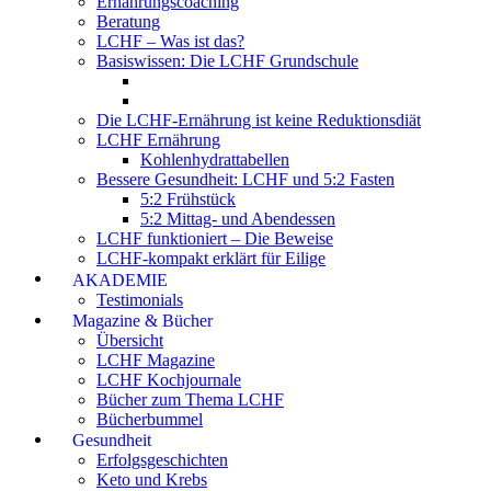
Ernährungscoaching
Beratung
LCHF – Was ist das?
Basiswissen: Die LCHF Grundschule
Die LCHF-Ernährung ist keine Reduktionsdiät
LCHF Ernährung
Kohlenhydrattabellen
Bessere Gesundheit: LCHF und 5:2 Fasten
5:2 Frühstück
5:2 Mittag- und Abendessen
LCHF funktioniert – Die Beweise
LCHF-kompakt erklärt für Eilige
AKADEMIE
Testimonials
Magazine & Bücher
Übersicht
LCHF Magazine
LCHF Kochjournale
Bücher zum Thema LCHF
Bücherbummel
Gesundheit
Erfolgsgeschichten
Keto und Krebs