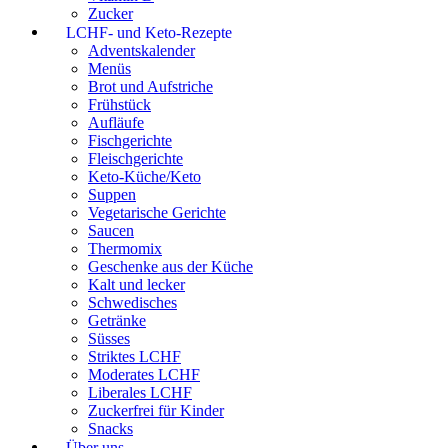
Zucker
LCHF- und Keto-Rezepte
Adventskalender
Menüs
Brot und Aufstriche
Frühstück
Aufläufe
Fischgerichte
Fleischgerichte
Keto-Küche/Keto
Suppen
Vegetarische Gerichte
Saucen
Thermomix
Geschenke aus der Küche
Kalt und lecker
Schwedisches
Getränke
Süsses
Striktes LCHF
Moderates LCHF
Liberales LCHF
Zuckerfrei für Kinder
Snacks
Über uns