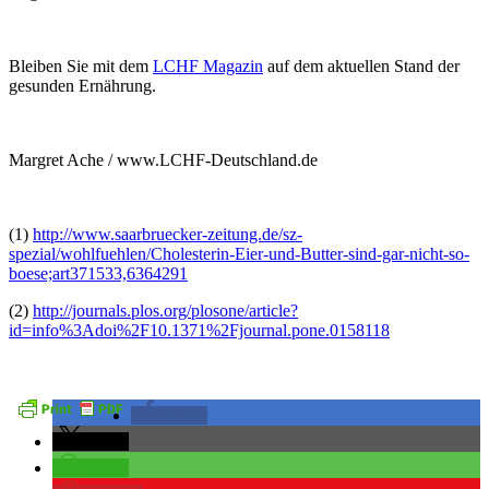
Bleiben Sie mit dem
LCHF Magazin
auf dem aktuellen Stand der
gesunden Ernährung.
Margret Ache / www.LCHF-Deutschland.de
(1)
http://www.saarbruecker-zeitung.de/sz-
spezial/wohlfuehlen/Cholesterin-Eier-und-Butter-sind-gar-nicht-so-
boese;art371533,6364291
(2)
http://journals.plos.org/plosone/article?
id=info%3Adoi%2F10.1371%2Fjournal.pone.0158118
teilen
teilen
teilen