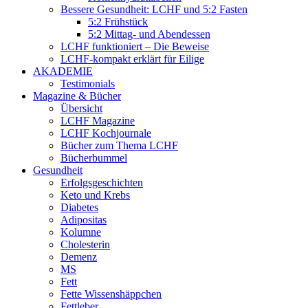
Bessere Gesundheit: LCHF und 5:2 Fasten
5:2 Frühstück
5:2 Mittag- und Abendessen
LCHF funktioniert – Die Beweise
LCHF-kompakt erklärt für Eilige
AKADEMIE
Testimonials
Magazine & Bücher
Übersicht
LCHF Magazine
LCHF Kochjournale
Bücher zum Thema LCHF
Bücherbummel
Gesundheit
Erfolgsgeschichten
Keto und Krebs
Diabetes
Adipositas
Kolumne
Cholesterin
Demenz
MS
Fett
Fette Wissenshäppchen
Fettleber