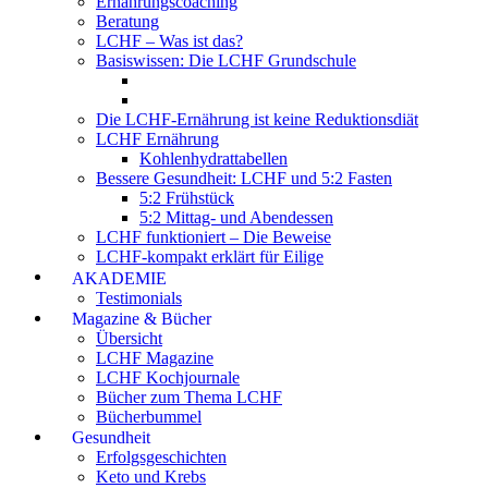
Ernährungscoaching
Beratung
LCHF – Was ist das?
Basiswissen: Die LCHF Grundschule
Die LCHF-Ernährung ist keine Reduktionsdiät
LCHF Ernährung
Kohlenhydrattabellen
Bessere Gesundheit: LCHF und 5:2 Fasten
5:2 Frühstück
5:2 Mittag- und Abendessen
LCHF funktioniert – Die Beweise
LCHF-kompakt erklärt für Eilige
AKADEMIE
Testimonials
Magazine & Bücher
Übersicht
LCHF Magazine
LCHF Kochjournale
Bücher zum Thema LCHF
Bücherbummel
Gesundheit
Erfolgsgeschichten
Keto und Krebs