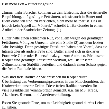
Esst mehr Fett – Butter ist gesund
„Immer mehr Forscher kommen zu dem Ergebnis, dass die generelle
Empfehlung, auf gesättigte Fettsäuren, wie sie auch in Butter und
Eiern enthalten sind, zu verzichten, nicht mehr haltbar ist. Das ist
jedoch kein Appell zur Völlerei,“ schreibt Ulrike Gonder in einem
Artikel in der Saarbrücker Zeitung. (1)
Butter hatte einen schlechten Ruf, vor allem wegen der gesättigten
Fettsäuren. Völlig zu Unrecht, wie eine Studie (2) aus dem letzten
Jahr bestätigt. Denn gesättigte Fettsäuren haben den Vorteil, dass sie
hitzestabiler als andere Fette sind. Butter eignet sich in geklärter
Form wie Ghee oder Butterschmalz gut zum Anbraten. Für unseren
Körper sind gesättigte Fettsäuren wertvoll, weil sie unseren
Zellmembranen Stabilität verleihen und dadurch einen Schutz gegen
die freien Radikale bieten.
Was sind freie Radikale? Sie entstehen im Körper durch
Überlastung des Verbrennungsprozesses in den Mitochondrien, den
Kraftwerken unserer Zellen. Diese freien Radikale werden für
viele Krankheiten verantwortlich gemacht, u.a. für MS, Krebs,
Alzheimer, Rheuma und Arterienverkalkung.
Essen Sie gesunde Fette, um mit Leichtigkeit gesund durchs Leben
zu gehen.