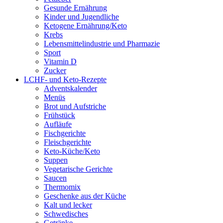
Gesunde Ernährung
Kinder und Jugendliche
Ketogene Ernährung/Keto
Krebs
Lebensmittelindustrie und Pharmazie
Sport
Vitamin D
Zucker
LCHF- und Keto-Rezepte
Adventskalender
Menüs
Brot und Aufstriche
Frühstück
Aufläufe
Fischgerichte
Fleischgerichte
Keto-Küche/Keto
Suppen
Vegetarische Gerichte
Saucen
Thermomix
Geschenke aus der Küche
Kalt und lecker
Schwedisches
Getränke