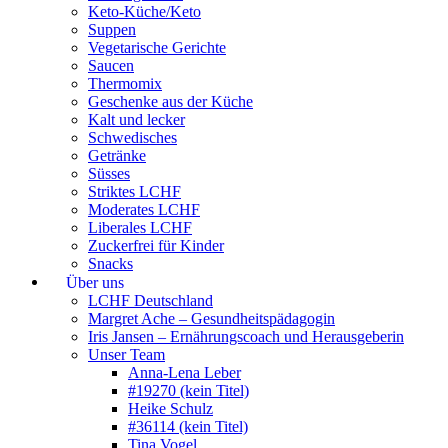
Keto-Küche/Keto
Suppen
Vegetarische Gerichte
Saucen
Thermomix
Geschenke aus der Küche
Kalt und lecker
Schwedisches
Getränke
Süsses
Striktes LCHF
Moderates LCHF
Liberales LCHF
Zuckerfrei für Kinder
Snacks
Über uns
LCHF Deutschland
Margret Ache – Gesundheitspädagogin
Iris Jansen – Ernährungscoach und Herausgeberin
Unser Team
Anna-Lena Leber
#19270 (kein Titel)
Heike Schulz
#36114 (kein Titel)
Tina Vogel