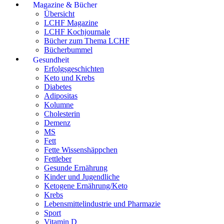
Magazine & Bücher
Übersicht
LCHF Magazine
LCHF Kochjournale
Bücher zum Thema LCHF
Bücherbummel
Gesundheit
Erfolgsgeschichten
Keto und Krebs
Diabetes
Adipositas
Kolumne
Cholesterin
Demenz
MS
Fett
Fette Wissenshäppchen
Fettleber
Gesunde Ernährung
Kinder und Jugendliche
Ketogene Ernährung/Keto
Krebs
Lebensmittelindustrie und Pharmazie
Sport
Vitamin D