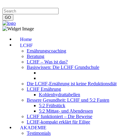
Impressum
|
Datenschutzerklärung
|
Kontakt
|
Newsletter
Home
LCHF
Ernährungscoaching
Beratung
LCHF – Was ist das?
Basiswissen: Die LCHF Grundschule
Die LCHF-Ernährung ist keine Reduktionsdiät
LCHF Ernährung
Kohlenhydrattabellen
Bessere Gesundheit: LCHF und 5:2 Fasten
5:2 Frühstück
5:2 Mittag- und Abendessen
LCHF funktioniert – Die Beweise
LCHF-kompakt erklärt für Eilige
AKADEMIE
Testimonials