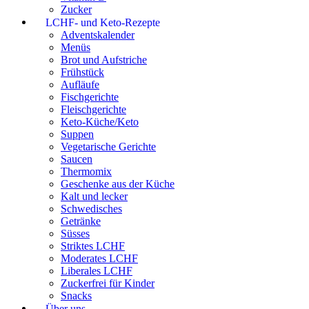
Zucker
LCHF- und Keto-Rezepte
Adventskalender
Menüs
Brot und Aufstriche
Frühstück
Aufläufe
Fischgerichte
Fleischgerichte
Keto-Küche/Keto
Suppen
Vegetarische Gerichte
Saucen
Thermomix
Geschenke aus der Küche
Kalt und lecker
Schwedisches
Getränke
Süsses
Striktes LCHF
Moderates LCHF
Liberales LCHF
Zuckerfrei für Kinder
Snacks
Über uns