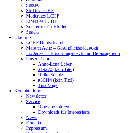
Süsses
Striktes LCHF
Moderates LCHF
Liberales LCHF
Zuckerfrei für Kinder
Snacks
Über uns
LCHF Deutschland
Margret Ache – Gesundheitspädagogin
Iris Jansen – Ernährungscoach und Herausgeberin
Unser Team
Anna-Lena Leber
#19270 (kein Titel)
Heike Schulz
#36114 (kein Titel)
Tina Vogel
Kontakt | Infos
Newsletter
Service
Blog abonnieren
Downloads für Interessierte
News
Kontakt
Impressum