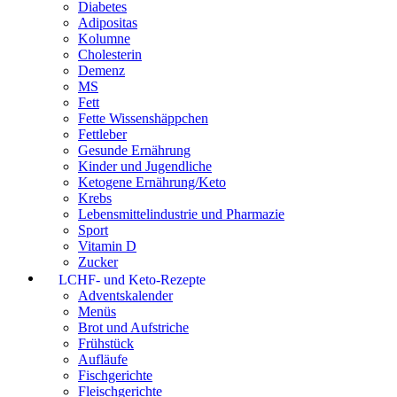
Diabetes
Adipositas
Kolumne
Cholesterin
Demenz
MS
Fett
Fette Wissenshäppchen
Fettleber
Gesunde Ernährung
Kinder und Jugendliche
Ketogene Ernährung/Keto
Krebs
Lebensmittelindustrie und Pharmazie
Sport
Vitamin D
Zucker
LCHF- und Keto-Rezepte
Adventskalender
Menüs
Brot und Aufstriche
Frühstück
Aufläufe
Fischgerichte
Fleischgerichte