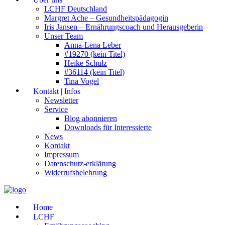
LCHF Deutschland
Margret Ache – Gesundheitspädagogin
Iris Jansen – Ernährungscoach und Herausgeberin
Unser Team
Anna-Lena Leber
#19270 (kein Titel)
Heike Schulz
#36114 (kein Titel)
Tina Vogel
Kontakt | Infos
Newsletter
Service
Blog abonnieren
Downloads für Interessierte
News
Kontakt
Impressum
Datenschutz-erklärung
Widerrufsbelehrung
Home
LCHF