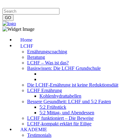
Impressum
|
Datenschutzerklärung
|
Kontakt
|
Newsletter
Home
LCHF
Ernährungscoaching
Beratung
LCHF – Was ist das?
Basiswissen: Die LCHF Grundschule
Die LCHF-Ernährung ist keine Reduktionsdiät
LCHF Ernährung
Kohlenhydrattabellen
Bessere Gesundheit: LCHF und 5:2 Fasten
5:2 Frühstück
5:2 Mittag- und Abendessen
LCHF funktioniert – Die Beweise
LCHF-kompakt erklärt für Eilige
AKADEMIE
Testimonials