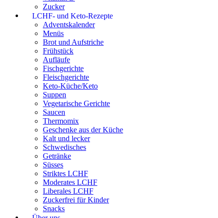
Zucker
LCHF- und Keto-Rezepte
Adventskalender
Menüs
Brot und Aufstriche
Frühstück
Aufläufe
Fischgerichte
Fleischgerichte
Keto-Küche/Keto
Suppen
Vegetarische Gerichte
Saucen
Thermomix
Geschenke aus der Küche
Kalt und lecker
Schwedisches
Getränke
Süsses
Striktes LCHF
Moderates LCHF
Liberales LCHF
Zuckerfrei für Kinder
Snacks
Über uns