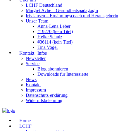
LCHF Deutschland
Margret Ache – Gesundheitspädagogin
Iris Jansen – Ernährungscoach und Herausgeberin
Unser Team
Anna-Lena Leber
#19270 (kein Titel)
Heike Schulz
#36114 (kein Titel)
Tina Vogel
Kontakt | Infos
Newsletter
Service
Blog abonnieren
Downloads für Interessierte
News
Kontakt
Impressum
Datenschutz-erklärung
Widerrufsbelehrung
Home
LCHF