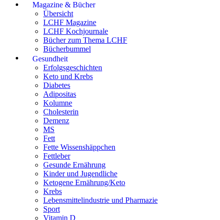
Magazine & Bücher
Übersicht
LCHF Magazine
LCHF Kochjournale
Bücher zum Thema LCHF
Bücherbummel
Gesundheit
Erfolgsgeschichten
Keto und Krebs
Diabetes
Adipositas
Kolumne
Cholesterin
Demenz
MS
Fett
Fette Wissenshäppchen
Fettleber
Gesunde Ernährung
Kinder und Jugendliche
Ketogene Ernährung/Keto
Krebs
Lebensmittelindustrie und Pharmazie
Sport
Vitamin D