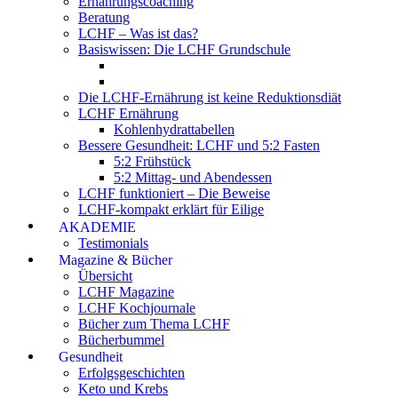
Ernährungscoaching
Beratung
LCHF – Was ist das?
Basiswissen: Die LCHF Grundschule
Die LCHF-Ernährung ist keine Reduktionsdiät
LCHF Ernährung
Kohlenhydrattabellen
Bessere Gesundheit: LCHF und 5:2 Fasten
5:2 Frühstück
5:2 Mittag- und Abendessen
LCHF funktioniert – Die Beweise
LCHF-kompakt erklärt für Eilige
AKADEMIE
Testimonials
Magazine & Bücher
Übersicht
LCHF Magazine
LCHF Kochjournale
Bücher zum Thema LCHF
Bücherbummel
Gesundheit
Erfolgsgeschichten
Keto und Krebs