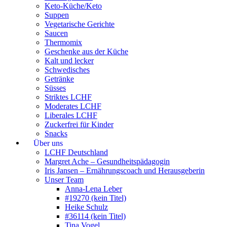
Keto-Küche/Keto
Suppen
Vegetarische Gerichte
Saucen
Thermomix
Geschenke aus der Küche
Kalt und lecker
Schwedisches
Getränke
Süsses
Striktes LCHF
Moderates LCHF
Liberales LCHF
Zuckerfrei für Kinder
Snacks
Über uns
LCHF Deutschland
Margret Ache – Gesundheitspädagogin
Iris Jansen – Ernährungscoach und Herausgeberin
Unser Team
Anna-Lena Leber
#19270 (kein Titel)
Heike Schulz
#36114 (kein Titel)
Tina Vogel