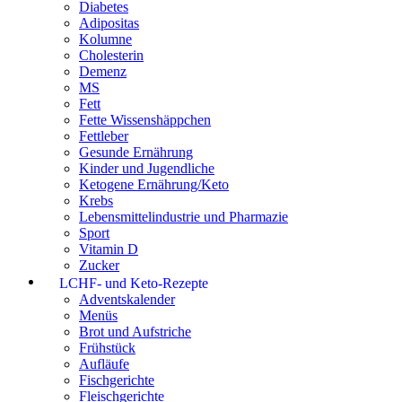
Diabetes
Adipositas
Kolumne
Cholesterin
Demenz
MS
Fett
Fette Wissenshäppchen
Fettleber
Gesunde Ernährung
Kinder und Jugendliche
Ketogene Ernährung/Keto
Krebs
Lebensmittelindustrie und Pharmazie
Sport
Vitamin D
Zucker
LCHF- und Keto-Rezepte
Adventskalender
Menüs
Brot und Aufstriche
Frühstück
Aufläufe
Fischgerichte
Fleischgerichte