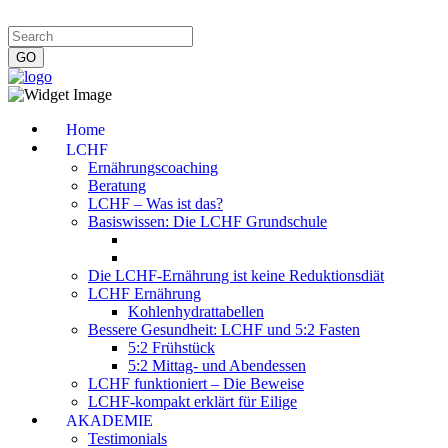
Impressum
|
Datenschutzerklärung
|
Kontakt
|
Newsletter
Home
LCHF
Ernährungscoaching
Beratung
LCHF – Was ist das?
Basiswissen: Die LCHF Grundschule
Die LCHF-Ernährung ist keine Reduktionsdiät
LCHF Ernährung
Kohlenhydrattabellen
Bessere Gesundheit: LCHF und 5:2 Fasten
5:2 Frühstück
5:2 Mittag- und Abendessen
LCHF funktioniert – Die Beweise
LCHF-kompakt erklärt für Eilige
AKADEMIE
Testimonials