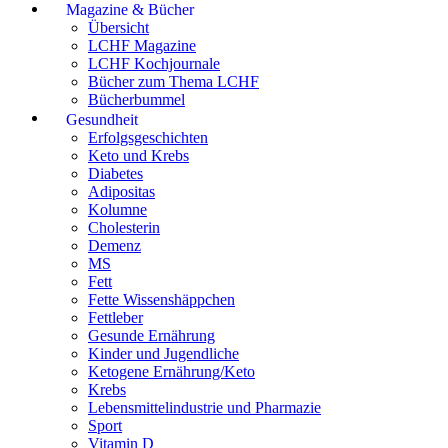
Magazine & Bücher
Übersicht
LCHF Magazine
LCHF Kochjournale
Bücher zum Thema LCHF
Bücherbummel
Gesundheit
Erfolgsgeschichten
Keto und Krebs
Diabetes
Adipositas
Kolumne
Cholesterin
Demenz
MS
Fett
Fette Wissenshäppchen
Fettleber
Gesunde Ernährung
Kinder und Jugendliche
Ketogene Ernährung/Keto
Krebs
Lebensmittelindustrie und Pharmazie
Sport
Vitamin D