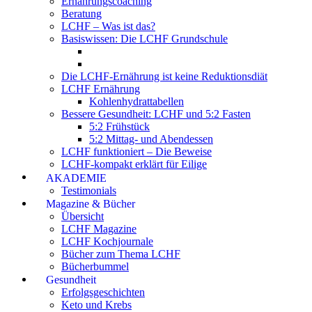
Ernährungscoaching
Beratung
LCHF – Was ist das?
Basiswissen: Die LCHF Grundschule
Die LCHF-Ernährung ist keine Reduktionsdiät
LCHF Ernährung
Kohlenhydrattabellen
Bessere Gesundheit: LCHF und 5:2 Fasten
5:2 Frühstück
5:2 Mittag- und Abendessen
LCHF funktioniert – Die Beweise
LCHF-kompakt erklärt für Eilige
AKADEMIE
Testimonials
Magazine & Bücher
Übersicht
LCHF Magazine
LCHF Kochjournale
Bücher zum Thema LCHF
Bücherbummel
Gesundheit
Erfolgsgeschichten
Keto und Krebs