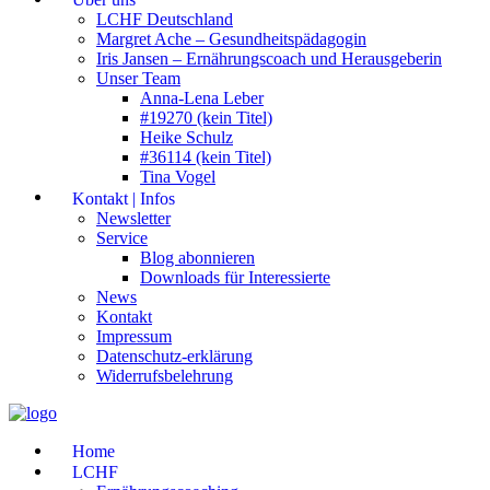
LCHF Deutschland
Margret Ache – Gesundheitspädagogin
Iris Jansen – Ernährungscoach und Herausgeberin
Unser Team
Anna-Lena Leber
#19270 (kein Titel)
Heike Schulz
#36114 (kein Titel)
Tina Vogel
Kontakt | Infos
Newsletter
Service
Blog abonnieren
Downloads für Interessierte
News
Kontakt
Impressum
Datenschutz-erklärung
Widerrufsbelehrung
Home
LCHF