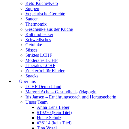
Keto-Küche/Keto
Suppen
Vegetarische Gerichte
Saucen
Thermomix
Geschenke aus der Küche
Kalt und lecker
Schwedisches
Getränke
Süsses
Striktes LCHF
Moderates LCHF
Liberales LCHF
Zuckerfrei für Kinder
Snacks
Über uns
LCHF Deutschland
Margret Ache – Gesundheitspädagogin
Iris Jansen – Ernährungscoach und Herausgeberin
Unser Team
Anna-Lena Leber
#19270 (kein Titel)
Heike Schulz
#36114 (kein Titel)
Tina Vogel