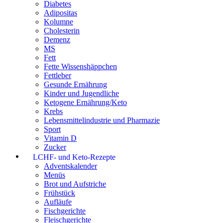
Diabetes
Adipositas
Kolumne
Cholesterin
Demenz
MS
Fett
Fette Wissenshäppchen
Fettleber
Gesunde Ernährung
Kinder und Jugendliche
Ketogene Ernährung/Keto
Krebs
Lebensmittelindustrie und Pharmazie
Sport
Vitamin D
Zucker
LCHF- und Keto-Rezepte
Adventskalender
Menüs
Brot und Aufstriche
Frühstück
Aufläufe
Fischgerichte
Fleischgerichte