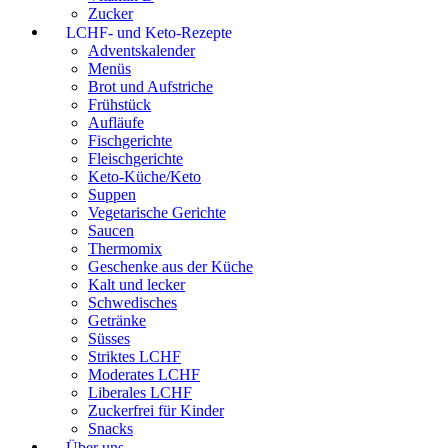
Zucker
LCHF- und Keto-Rezepte
Adventskalender
Menüs
Brot und Aufstriche
Frühstück
Aufläufe
Fischgerichte
Fleischgerichte
Keto-Küche/Keto
Suppen
Vegetarische Gerichte
Saucen
Thermomix
Geschenke aus der Küche
Kalt und lecker
Schwedisches
Getränke
Süsses
Striktes LCHF
Moderates LCHF
Liberales LCHF
Zuckerfrei für Kinder
Snacks
Über uns