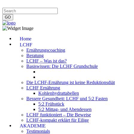
Impressum
|
Datenschutzerklärung
|
Kontakt
|
Newsletter
Home
LCHF
Ernährungscoaching
Beratung
LCHF – Was ist das?
Basiswissen: Die LCHF Grundschule
Die LCHF-Ernährung ist keine Reduktionsdiät
LCHF Ernährung
Kohlenhydrattabellen
Bessere Gesundheit: LCHF und 5:2 Fasten
5:2 Frühstück
5:2 Mittag- und Abendessen
LCHF funktioniert – Die Beweise
LCHF-kompakt erklärt für Eilige
AKADEMIE
Testimonials