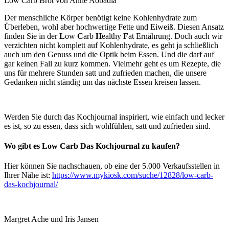
Low Carb Brot von Anne Aobadia
Der menschliche Körper benötigt keine Kohlenhydrate zum
Überleben, wohl aber hochwertige Fette und Eiweiß. Diesen Ansatz
finden Sie in der
L
ow
C
arb
H
ealthy
F
at Ernährung. Doch auch wir
verzichten nicht komplett auf Kohlenhydrate, es geht ja schließlich
auch um den Genuss und die Optik beim Essen. Und die darf auf
gar keinen Fall zu kurz kommen. Vielmehr geht es um Rezepte, die
uns für mehrere Stunden satt und zufrieden machen, die unsere
Gedanken nicht ständig um das nächste Essen kreisen lassen.
Werden Sie durch das Kochjournal inspiriert, wie einfach und lecker
es ist, so zu essen, dass sich wohlfühlen, satt und zufrieden sind.
Wo gibt es Low Carb Das Kochjournal zu kaufen?
Hier können Sie nachschauen, ob eine der 5.000 Verkaufsstellen in
Ihrer Nähe ist:
https://www.mykiosk.com/suche/12828/low-carb-
das-kochjournal/
Margret Ache und Iris Jansen