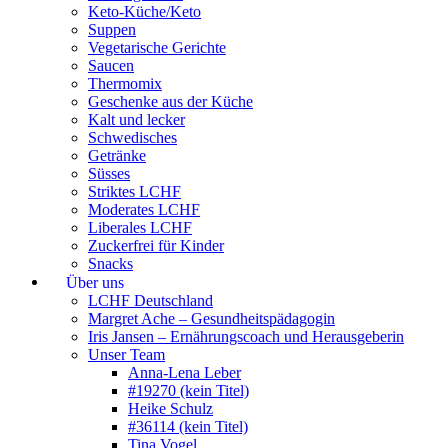
Keto-Küche/Keto
Suppen
Vegetarische Gerichte
Saucen
Thermomix
Geschenke aus der Küche
Kalt und lecker
Schwedisches
Getränke
Süsses
Striktes LCHF
Moderates LCHF
Liberales LCHF
Zuckerfrei für Kinder
Snacks
Über uns
LCHF Deutschland
Margret Ache – Gesundheitspädagogin
Iris Jansen – Ernährungscoach und Herausgeberin
Unser Team
Anna-Lena Leber
#19270 (kein Titel)
Heike Schulz
#36114 (kein Titel)
Tina Vogel