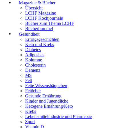
Magazine & Bücher
Übersicht
LCHF Magazine
LCHF Kochjournale
Bücher zum Thema LCHF
Bücherbummel
Gesundheit
Erfolgsgeschichten
Keto und Krebs
Diabetes
Adipositas
Kolumne
Cholesterin
Demenz
MS
Fett
Fette Wissenshäppchen
Fettleber
Gesunde Ernährung
Kinder und Jugendliche
Ketogene Ernährung/Keto
Krebs
Lebensmittelindustrie und Pharmazie
Sport
Vitamin D