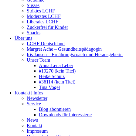
Süsses
Striktes LCHF
Moderates LCHF
Liberales LCHF
Zuckerfrei für Kinder
Snacks
Über uns
LCHF Deutschland
Margret Ache – Gesundheitspädagogin
Iris Jansen – Ernährungscoach und Herausgeberin
Unser Team
Anna-Lena Leber
#19270 (kein Titel)
Heike Schulz
#36114 (kein Titel)
Tina Vogel
Kontakt | Infos
Newsletter
Service
Blog abonnieren
Downloads für Interessierte
News
Kontakt
Impressum