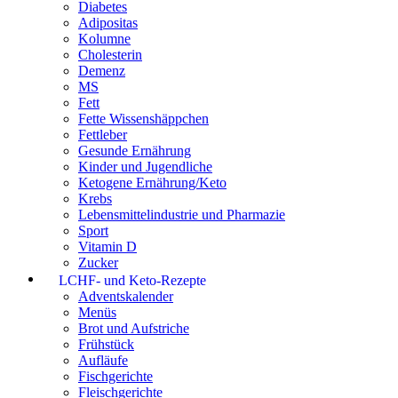
Diabetes
Adipositas
Kolumne
Cholesterin
Demenz
MS
Fett
Fette Wissenshäppchen
Fettleber
Gesunde Ernährung
Kinder und Jugendliche
Ketogene Ernährung/Keto
Krebs
Lebensmittelindustrie und Pharmazie
Sport
Vitamin D
Zucker
LCHF- und Keto-Rezepte
Adventskalender
Menüs
Brot und Aufstriche
Frühstück
Aufläufe
Fischgerichte
Fleischgerichte