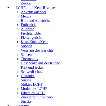
Zucker
LCHF- und Keto-Rezepte
Adventskalender
Menüs
Brot und Aufstriche
Frühstück
Aufläufe
Fischgerichte
Fleischgerichte
Keto-Küche/Keto
Suppen
Vegetarische Gerichte
Saucen
Thermomix
Geschenke aus der Küche
Kalt und lecker
Schwedisches
Getränke
Süsses
Striktes LCHF
Moderates LCHF
Liberales LCHF
Zuckerfrei für Kinder
Snacks
Über uns