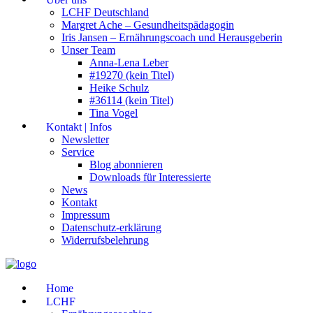
LCHF Deutschland
Margret Ache – Gesundheitspädagogin
Iris Jansen – Ernährungscoach und Herausgeberin
Unser Team
Anna-Lena Leber
#19270 (kein Titel)
Heike Schulz
#36114 (kein Titel)
Tina Vogel
Kontakt | Infos
Newsletter
Service
Blog abonnieren
Downloads für Interessierte
News
Kontakt
Impressum
Datenschutz-erklärung
Widerrufsbelehrung
Home
LCHF