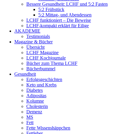
Bessere Gesundheit: LCHF und 5:2 Fasten
5:2 Frühstück
5:2 Mittag- und Abendessen
LCHF funktioniert – Die Beweise
LCHF-kompakt erklärt für Eilige
AKADEMIE
Testimonials
Magazine & Bücher
Übersicht
LCHF Magazine
LCHF Kochjournale
Bücher zum Thema LCHF
Bücherbummel
Gesundheit
Erfolgsgeschichten
Keto und Krebs
Diabetes
Adipositas
Kolumne
Cholesterin
Demenz
MS
Fett
Fette Wissenshäppchen
Fettleber