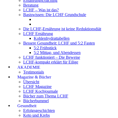
Ernährungscoaching
Beratung
LCHF – Was ist das?
Basiswissen: Die LCHF Grundschule
Die LCHF-Ernährung ist keine Reduktionsdiät
LCHF Ernährung
Kohlenhydrattabellen
Bessere Gesundheit: LCHF und 5:2 Fasten
5:2 Frühstück
5:2 Mittag- und Abendessen
LCHF funktioniert – Die Beweise
LCHF-kompakt erklärt für Eilige
AKADEMIE
Testimonials
Magazine & Bücher
Übersicht
LCHF Magazine
LCHF Kochjournale
Bücher zum Thema LCHF
Bücherbummel
Gesundheit
Erfolgsgeschichten
Keto und Krebs