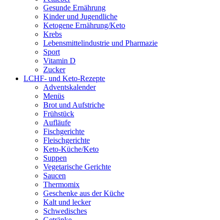
Gesunde Ernährung
Kinder und Jugendliche
Ketogene Ernährung/Keto
Krebs
Lebensmittelindustrie und Pharmazie
Sport
Vitamin D
Zucker
LCHF- und Keto-Rezepte
Adventskalender
Menüs
Brot und Aufstriche
Frühstück
Aufläufe
Fischgerichte
Fleischgerichte
Keto-Küche/Keto
Suppen
Vegetarische Gerichte
Saucen
Thermomix
Geschenke aus der Küche
Kalt und lecker
Schwedisches
Getränke