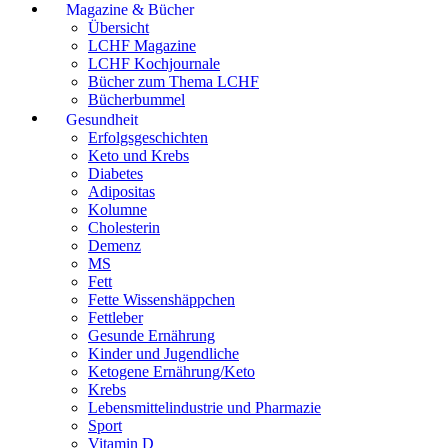
Magazine & Bücher
Übersicht
LCHF Magazine
LCHF Kochjournale
Bücher zum Thema LCHF
Bücherbummel
Gesundheit
Erfolgsgeschichten
Keto und Krebs
Diabetes
Adipositas
Kolumne
Cholesterin
Demenz
MS
Fett
Fette Wissenshäppchen
Fettleber
Gesunde Ernährung
Kinder und Jugendliche
Ketogene Ernährung/Keto
Krebs
Lebensmittelindustrie und Pharmazie
Sport
Vitamin D