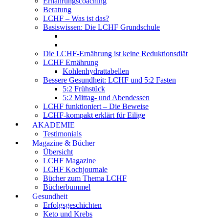
Ernährungscoaching
Beratung
LCHF – Was ist das?
Basiswissen: Die LCHF Grundschule
Die LCHF-Ernährung ist keine Reduktionsdiät
LCHF Ernährung
Kohlenhydrattabellen
Bessere Gesundheit: LCHF und 5:2 Fasten
5:2 Frühstück
5:2 Mittag- und Abendessen
LCHF funktioniert – Die Beweise
LCHF-kompakt erklärt für Eilige
AKADEMIE
Testimonials
Magazine & Bücher
Übersicht
LCHF Magazine
LCHF Kochjournale
Bücher zum Thema LCHF
Bücherbummel
Gesundheit
Erfolgsgeschichten
Keto und Krebs