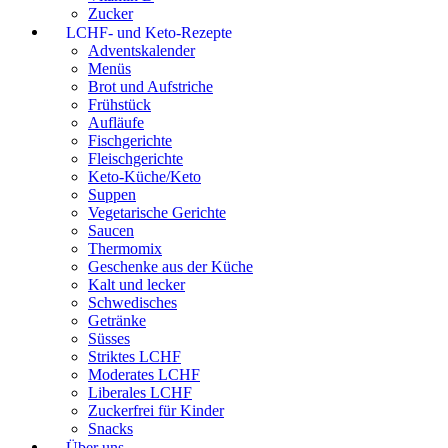
Zucker
LCHF- und Keto-Rezepte
Adventskalender
Menüs
Brot und Aufstriche
Frühstück
Aufläufe
Fischgerichte
Fleischgerichte
Keto-Küche/Keto
Suppen
Vegetarische Gerichte
Saucen
Thermomix
Geschenke aus der Küche
Kalt und lecker
Schwedisches
Getränke
Süsses
Striktes LCHF
Moderates LCHF
Liberales LCHF
Zuckerfrei für Kinder
Snacks
Über uns