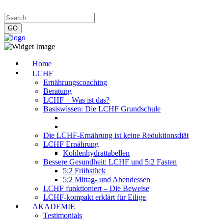
Impressum
|
Datenschutzerklärung
|
Kontakt
|
Newsletter
Home
LCHF
Ernährungscoaching
Beratung
LCHF – Was ist das?
Basiswissen: Die LCHF Grundschule
Die LCHF-Ernährung ist keine Reduktionsdiät
LCHF Ernährung
Kohlenhydrattabellen
Bessere Gesundheit: LCHF und 5:2 Fasten
5:2 Frühstück
5:2 Mittag- und Abendessen
LCHF funktioniert – Die Beweise
LCHF-kompakt erklärt für Eilige
AKADEMIE
Testimonials