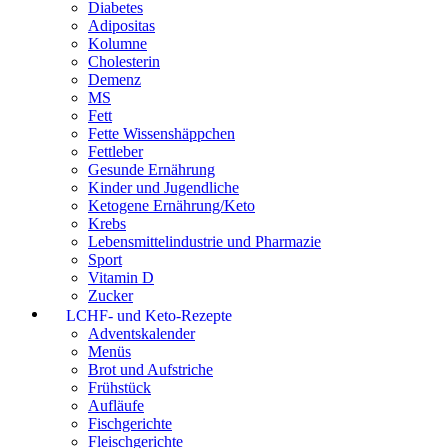
Diabetes
Adipositas
Kolumne
Cholesterin
Demenz
MS
Fett
Fette Wissenshäppchen
Fettleber
Gesunde Ernährung
Kinder und Jugendliche
Ketogene Ernährung/Keto
Krebs
Lebensmittelindustrie und Pharmazie
Sport
Vitamin D
Zucker
LCHF- und Keto-Rezepte
Adventskalender
Menüs
Brot und Aufstriche
Frühstück
Aufläufe
Fischgerichte
Fleischgerichte