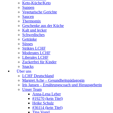
Keto-Küche/Keto
Suppen
Vegetarische Gerichte
Saucen
Thermomix
Geschenke aus der Küche
Kalt und lecker
Schwedisches
Getränke
Süsses
Striktes LCHF
Moderates LCHF
Liberales LCHF
Zuckerfrei für Kinder
Snacks
Über uns
LCHF Deutschland
Margret Ache – Gesundheitspädagogin
Iris Jansen – Ernährungscoach und Herausgeberin
Unser Team
Anna-Lena Leber
#19270 (kein Titel)
Heike Schulz
#36114 (kein Titel)
Tina Vogel