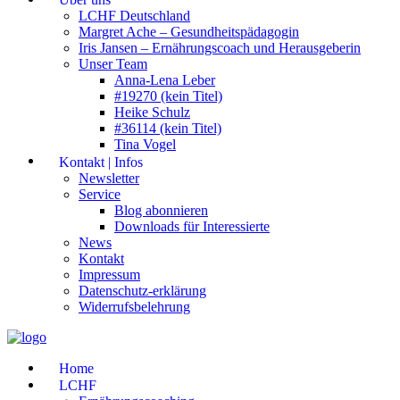
LCHF Deutschland
Margret Ache – Gesundheitspädagogin
Iris Jansen – Ernährungscoach und Herausgeberin
Unser Team
Anna-Lena Leber
#19270 (kein Titel)
Heike Schulz
#36114 (kein Titel)
Tina Vogel
Kontakt | Infos
Newsletter
Service
Blog abonnieren
Downloads für Interessierte
News
Kontakt
Impressum
Datenschutz-erklärung
Widerrufsbelehrung
Home
LCHF