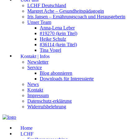
LCHF Deutschland
Margret Ache – Gesundheitspädagogin
Iris Jansen – Ernährungscoach und Herausgeberin
Unser Team
Anna-Lena Leber
#19270 (kein Titel)
Heike Schulz
#36114 (kein Titel)
Tina Vogel
Kontakt | Infos
Newsletter
Service
Blog abonnieren
Downloads für Interessierte
News
Kontakt
Impressum
Datenschutz-erklärung
Widerrufsbelehrung
Home
LCHF