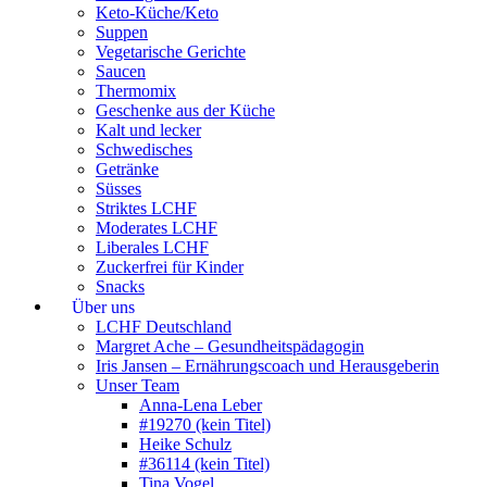
Keto-Küche/Keto
Suppen
Vegetarische Gerichte
Saucen
Thermomix
Geschenke aus der Küche
Kalt und lecker
Schwedisches
Getränke
Süsses
Striktes LCHF
Moderates LCHF
Liberales LCHF
Zuckerfrei für Kinder
Snacks
Über uns
LCHF Deutschland
Margret Ache – Gesundheitspädagogin
Iris Jansen – Ernährungscoach und Herausgeberin
Unser Team
Anna-Lena Leber
#19270 (kein Titel)
Heike Schulz
#36114 (kein Titel)
Tina Vogel