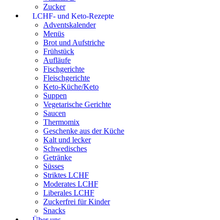
Zucker
LCHF- und Keto-Rezepte
Adventskalender
Menüs
Brot und Aufstriche
Frühstück
Aufläufe
Fischgerichte
Fleischgerichte
Keto-Küche/Keto
Suppen
Vegetarische Gerichte
Saucen
Thermomix
Geschenke aus der Küche
Kalt und lecker
Schwedisches
Getränke
Süsses
Striktes LCHF
Moderates LCHF
Liberales LCHF
Zuckerfrei für Kinder
Snacks
Über uns