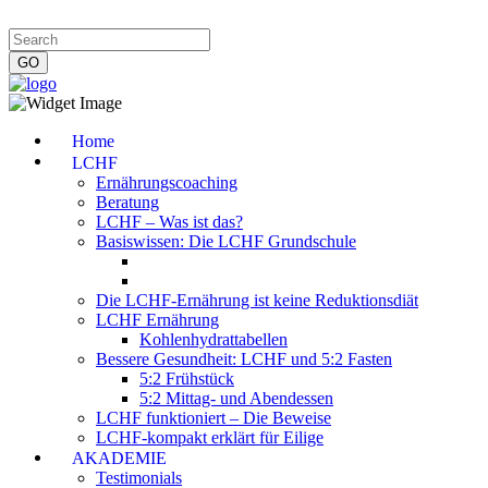
Impressum
|
Datenschutzerklärung
|
Kontakt
|
Newsletter
Home
LCHF
Ernährungscoaching
Beratung
LCHF – Was ist das?
Basiswissen: Die LCHF Grundschule
Die LCHF-Ernährung ist keine Reduktionsdiät
LCHF Ernährung
Kohlenhydrattabellen
Bessere Gesundheit: LCHF und 5:2 Fasten
5:2 Frühstück
5:2 Mittag- und Abendessen
LCHF funktioniert – Die Beweise
LCHF-kompakt erklärt für Eilige
AKADEMIE
Testimonials