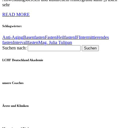
sehr
READ MORE
Schlagwörter:
Anti-Aging
Basenfasten
Fasten
Heilfasten
IF
Intermittierendes
fasten
Intervallfasten
Mag. Julia Tulipan
Suchen nach:
LCHF Deutschland Akademie
unsere Coaches
Ärzte und Kliniken