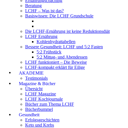
Ernährungscoaching
Beratung
LCHF – Was ist das?
Basiswissen: Die LCHF Grundschule
Die LCHF-Ernährung ist keine Reduktionsdiät
LCHF Ernährung
Kohlenhydrattabellen
Bessere Gesundheit: LCHF und 5:2 Fasten
5:2 Frühstück
5:2 Mittag- und Abendessen
LCHF funktioniert – Die Beweise
LCHF-kompakt erklärt für Eilige
AKADEMIE
Testimonials
Magazine & Bücher
Übersicht
LCHF Magazine
LCHF Kochjournale
Bücher zum Thema LCHF
Bücherbummel
Gesundheit
Erfolgsgeschichten
Keto und Krebs