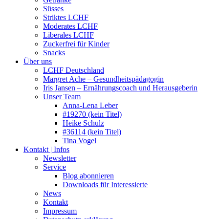
Süsses
Striktes LCHF
Moderates LCHF
Liberales LCHF
Zuckerfrei für Kinder
Snacks
Über uns
LCHF Deutschland
Margret Ache – Gesundheitspädagogin
Iris Jansen – Ernährungscoach und Herausgeberin
Unser Team
Anna-Lena Leber
#19270 (kein Titel)
Heike Schulz
#36114 (kein Titel)
Tina Vogel
Kontakt | Infos
Newsletter
Service
Blog abonnieren
Downloads für Interessierte
News
Kontakt
Impressum