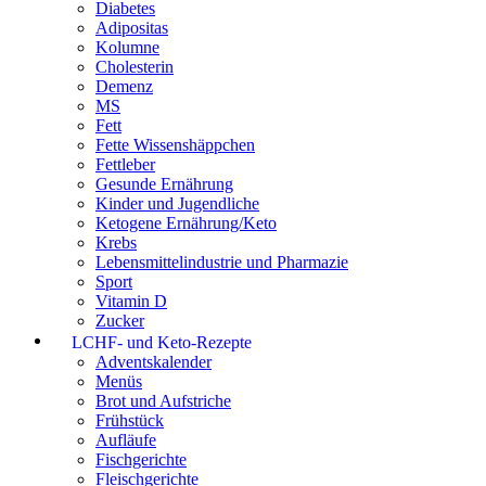
Diabetes
Adipositas
Kolumne
Cholesterin
Demenz
MS
Fett
Fette Wissenshäppchen
Fettleber
Gesunde Ernährung
Kinder und Jugendliche
Ketogene Ernährung/Keto
Krebs
Lebensmittelindustrie und Pharmazie
Sport
Vitamin D
Zucker
LCHF- und Keto-Rezepte
Adventskalender
Menüs
Brot und Aufstriche
Frühstück
Aufläufe
Fischgerichte
Fleischgerichte