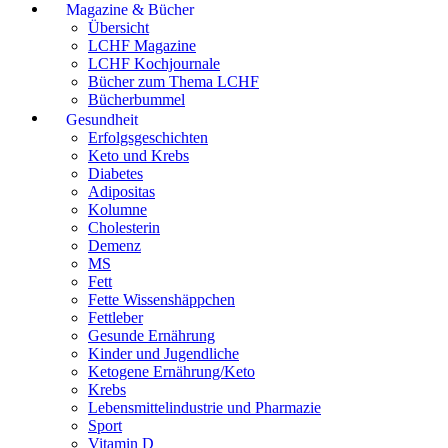
Magazine & Bücher
Übersicht
LCHF Magazine
LCHF Kochjournale
Bücher zum Thema LCHF
Bücherbummel
Gesundheit
Erfolgsgeschichten
Keto und Krebs
Diabetes
Adipositas
Kolumne
Cholesterin
Demenz
MS
Fett
Fette Wissenshäppchen
Fettleber
Gesunde Ernährung
Kinder und Jugendliche
Ketogene Ernährung/Keto
Krebs
Lebensmittelindustrie und Pharmazie
Sport
Vitamin D