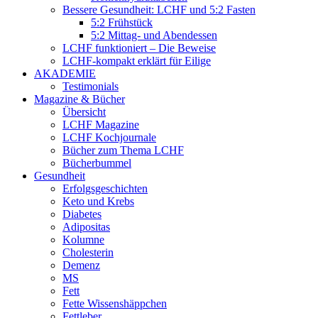
Bessere Gesundheit: LCHF und 5:2 Fasten
5:2 Frühstück
5:2 Mittag- und Abendessen
LCHF funktioniert – Die Beweise
LCHF-kompakt erklärt für Eilige
AKADEMIE
Testimonials
Magazine & Bücher
Übersicht
LCHF Magazine
LCHF Kochjournale
Bücher zum Thema LCHF
Bücherbummel
Gesundheit
Erfolgsgeschichten
Keto und Krebs
Diabetes
Adipositas
Kolumne
Cholesterin
Demenz
MS
Fett
Fette Wissenshäppchen
Fettleber