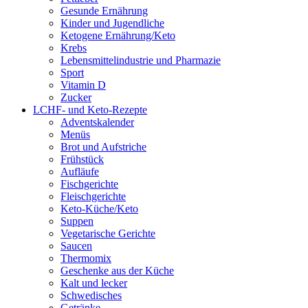
Gesunde Ernährung
Kinder und Jugendliche
Ketogene Ernährung/Keto
Krebs
Lebensmittelindustrie und Pharmazie
Sport
Vitamin D
Zucker
LCHF- und Keto-Rezepte
Adventskalender
Menüs
Brot und Aufstriche
Frühstück
Aufläufe
Fischgerichte
Fleischgerichte
Keto-Küche/Keto
Suppen
Vegetarische Gerichte
Saucen
Thermomix
Geschenke aus der Küche
Kalt und lecker
Schwedisches
Getränke