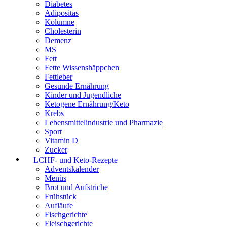
Diabetes
Adipositas
Kolumne
Cholesterin
Demenz
MS
Fett
Fette Wissenshäppchen
Fettleber
Gesunde Ernährung
Kinder und Jugendliche
Ketogene Ernährung/Keto
Krebs
Lebensmittelindustrie und Pharmazie
Sport
Vitamin D
Zucker
LCHF- und Keto-Rezepte
Adventskalender
Menüs
Brot und Aufstriche
Frühstück
Aufläufe
Fischgerichte
Fleischgerichte