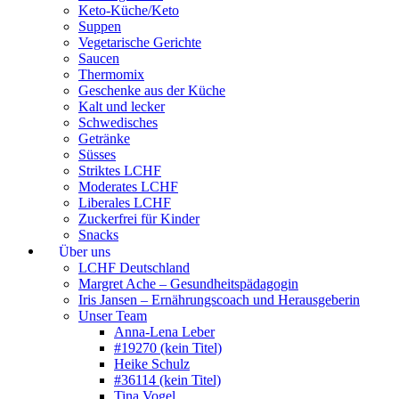
Keto-Küche/Keto
Suppen
Vegetarische Gerichte
Saucen
Thermomix
Geschenke aus der Küche
Kalt und lecker
Schwedisches
Getränke
Süsses
Striktes LCHF
Moderates LCHF
Liberales LCHF
Zuckerfrei für Kinder
Snacks
Über uns
LCHF Deutschland
Margret Ache – Gesundheitspädagogin
Iris Jansen – Ernährungscoach und Herausgeberin
Unser Team
Anna-Lena Leber
#19270 (kein Titel)
Heike Schulz
#36114 (kein Titel)
Tina Vogel