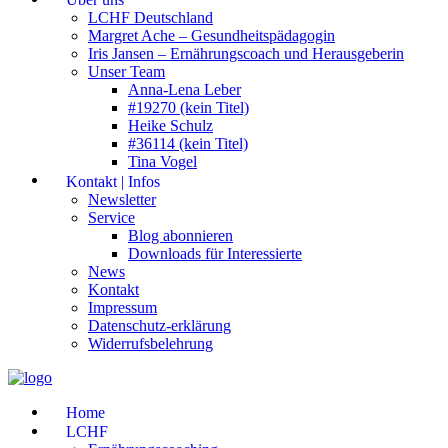
LCHF Deutschland
Margret Ache – Gesundheitspädagogin
Iris Jansen – Ernährungscoach und Herausgeberin
Unser Team
Anna-Lena Leber
#19270 (kein Titel)
Heike Schulz
#36114 (kein Titel)
Tina Vogel
Kontakt | Infos
Newsletter
Service
Blog abonnieren
Downloads für Interessierte
News
Kontakt
Impressum
Datenschutz-erklärung
Widerrufsbelehrung
Home
LCHF