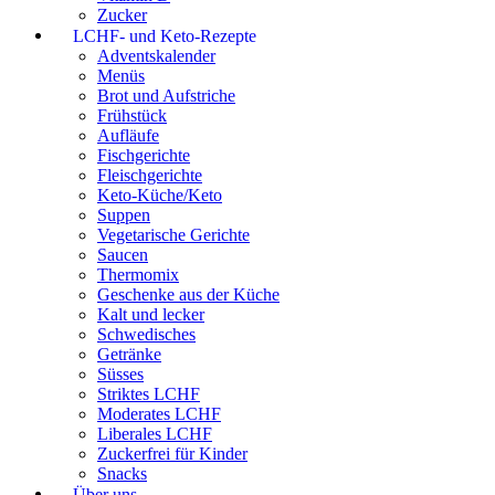
Zucker
LCHF- und Keto-Rezepte
Adventskalender
Menüs
Brot und Aufstriche
Frühstück
Aufläufe
Fischgerichte
Fleischgerichte
Keto-Küche/Keto
Suppen
Vegetarische Gerichte
Saucen
Thermomix
Geschenke aus der Küche
Kalt und lecker
Schwedisches
Getränke
Süsses
Striktes LCHF
Moderates LCHF
Liberales LCHF
Zuckerfrei für Kinder
Snacks
Über uns