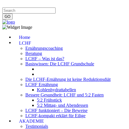
Impressum
|
Datenschutzerklärung
|
Kontakt
|
Newsletter
Home
LCHF
Ernährungscoaching
Beratung
LCHF – Was ist das?
Basiswissen: Die LCHF Grundschule
Die LCHF-Ernährung ist keine Reduktionsdiät
LCHF Ernährung
Kohlenhydrattabellen
Bessere Gesundheit: LCHF und 5:2 Fasten
5:2 Frühstück
5:2 Mittag- und Abendessen
LCHF funktioniert – Die Beweise
LCHF-kompakt erklärt für Eilige
AKADEMIE
Testimonials