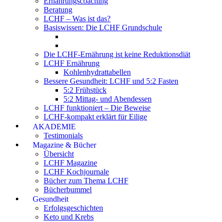
Ernährungscoaching
Beratung
LCHF – Was ist das?
Basiswissen: Die LCHF Grundschule
Die LCHF-Ernährung ist keine Reduktionsdiät
LCHF Ernährung
Kohlenhydrattabellen
Bessere Gesundheit: LCHF und 5:2 Fasten
5:2 Frühstück
5:2 Mittag- und Abendessen
LCHF funktioniert – Die Beweise
LCHF-kompakt erklärt für Eilige
AKADEMIE
Testimonials
Magazine & Bücher
Übersicht
LCHF Magazine
LCHF Kochjournale
Bücher zum Thema LCHF
Bücherbummel
Gesundheit
Erfolgsgeschichten
Keto und Krebs