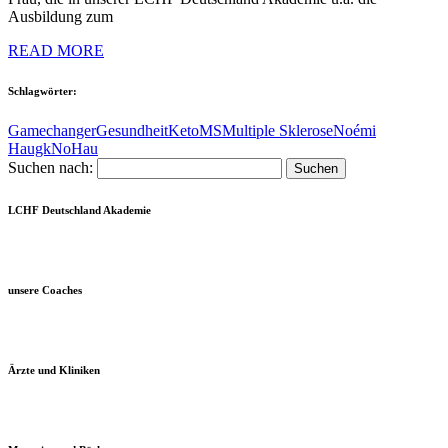
Ausbildung zum
READ MORE
Schlagwörter:
Gamechanger
Gesundheit
Keto
MS
Multiple Sklerose
Noémi
Haugk
NoHau
Suchen nach:
LCHF Deutschland Akademie
unsere Coaches
Ärzte und Kliniken