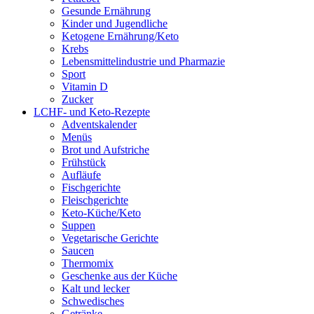
Gesunde Ernährung
Kinder und Jugendliche
Ketogene Ernährung/Keto
Krebs
Lebensmittelindustrie und Pharmazie
Sport
Vitamin D
Zucker
LCHF- und Keto-Rezepte
Adventskalender
Menüs
Brot und Aufstriche
Frühstück
Aufläufe
Fischgerichte
Fleischgerichte
Keto-Küche/Keto
Suppen
Vegetarische Gerichte
Saucen
Thermomix
Geschenke aus der Küche
Kalt und lecker
Schwedisches
Getränke