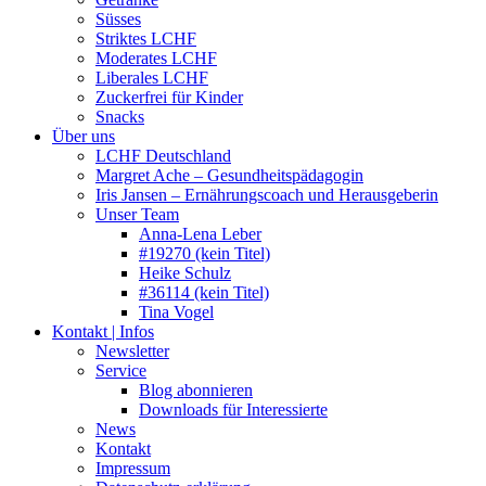
Süsses
Striktes LCHF
Moderates LCHF
Liberales LCHF
Zuckerfrei für Kinder
Snacks
Über uns
LCHF Deutschland
Margret Ache – Gesundheitspädagogin
Iris Jansen – Ernährungscoach und Herausgeberin
Unser Team
Anna-Lena Leber
#19270 (kein Titel)
Heike Schulz
#36114 (kein Titel)
Tina Vogel
Kontakt | Infos
Newsletter
Service
Blog abonnieren
Downloads für Interessierte
News
Kontakt
Impressum