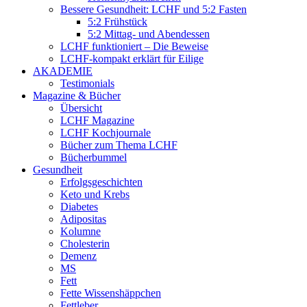
Bessere Gesundheit: LCHF und 5:2 Fasten
5:2 Frühstück
5:2 Mittag- und Abendessen
LCHF funktioniert – Die Beweise
LCHF-kompakt erklärt für Eilige
AKADEMIE
Testimonials
Magazine & Bücher
Übersicht
LCHF Magazine
LCHF Kochjournale
Bücher zum Thema LCHF
Bücherbummel
Gesundheit
Erfolgsgeschichten
Keto und Krebs
Diabetes
Adipositas
Kolumne
Cholesterin
Demenz
MS
Fett
Fette Wissenshäppchen
Fettleber