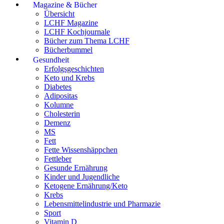
Magazine & Bücher
Übersicht
LCHF Magazine
LCHF Kochjournale
Bücher zum Thema LCHF
Bücherbummel
Gesundheit
Erfolgsgeschichten
Keto und Krebs
Diabetes
Adipositas
Kolumne
Cholesterin
Demenz
MS
Fett
Fette Wissenshäppchen
Fettleber
Gesunde Ernährung
Kinder und Jugendliche
Ketogene Ernährung/Keto
Krebs
Lebensmittelindustrie und Pharmazie
Sport
Vitamin D