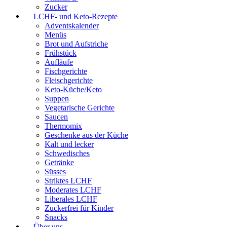
Zucker
LCHF- und Keto-Rezepte
Adventskalender
Menüs
Brot und Aufstriche
Frühstück
Aufläufe
Fischgerichte
Fleischgerichte
Keto-Küche/Keto
Suppen
Vegetarische Gerichte
Saucen
Thermomix
Geschenke aus der Küche
Kalt und lecker
Schwedisches
Getränke
Süsses
Striktes LCHF
Moderates LCHF
Liberales LCHF
Zuckerfrei für Kinder
Snacks
Über uns