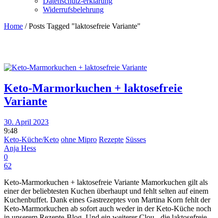
Datenschutz-erklärung
Widerrufsbelehrung
Home
/
Posts Tagged "laktosefreie Variante"
Keto-Marmorkuchen + laktosefreie
Variante
30. April 2023
9:48
Keto-Küche/Keto
ohne Mipro
Rezepte
Süsses
Anja Hess
0
62
Keto-Marmorkuchen + laktosefreie Variante Mamorkuchen gilt als
einer der beliebtesten Kuchen überhaupt und fehlt selten auf einem
Kuchenbuffet. Dank eines Gastrezeptes von Martina Korn fehlt der
Keto-Marmorkuchen ab sofort auch weder in der Keto-Küche noch
in unserem Rezepte-Blog. Und ein weiterer Clou - die laktosefreie