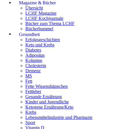
Magazine & Bücher
Übersicht
LCHF Magazine
LCHF Kochjournale
Bücher zum Thema LCHF
Bücherbummel
Gesundheit
Erfolgsgeschichten
Keto und Krebs
Diabetes
Adipositas
Kolumne
Cholesterin
Demenz
MS
Fett
Fette Wissenshäppchen
Fettleber
Gesunde Ernährung
Kinder und Jugendliche
Ketogene Ernährung/Keto
Krebs
Lebensmittelindustrie und Pharmazie
Sport
Vitamin D