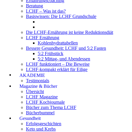
Ernährungscoaching
Beratung
LCHF – Was ist das?
Basiswissen: Die LCHF Grundschule
Die LCHF-Ernährung ist keine Reduktionsdiät
LCHF Ernährung
Kohlenhydrattabellen
Bessere Gesundheit: LCHF und 5:2 Fasten
5:2 Frühstück
5:2 Mittag- und Abendessen
LCHF funktioniert – Die Beweise
LCHF-kompakt erklärt für Eilige
AKADEMIE
Testimonials
Magazine & Bücher
Übersicht
LCHF Magazine
LCHF Kochjournale
Bücher zum Thema LCHF
Bücherbummel
Gesundheit
Erfolgsgeschichten
Keto und Krebs