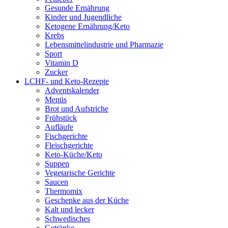
Gesunde Ernährung
Kinder und Jugendliche
Ketogene Ernährung/Keto
Krebs
Lebensmittelindustrie und Pharmazie
Sport
Vitamin D
Zucker
LCHF- und Keto-Rezepte
Adventskalender
Menüs
Brot und Aufstriche
Frühstück
Aufläufe
Fischgerichte
Fleischgerichte
Keto-Küche/Keto
Suppen
Vegetarische Gerichte
Saucen
Thermomix
Geschenke aus der Küche
Kalt und lecker
Schwedisches
Getränke