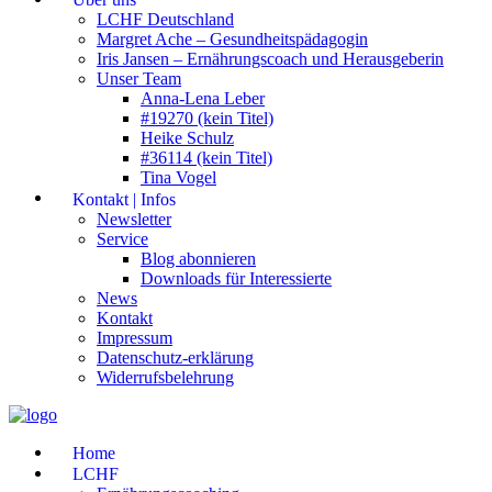
LCHF Deutschland
Margret Ache – Gesundheitspädagogin
Iris Jansen – Ernährungscoach und Herausgeberin
Unser Team
Anna-Lena Leber
#19270 (kein Titel)
Heike Schulz
#36114 (kein Titel)
Tina Vogel
Kontakt | Infos
Newsletter
Service
Blog abonnieren
Downloads für Interessierte
News
Kontakt
Impressum
Datenschutz-erklärung
Widerrufsbelehrung
Home
LCHF