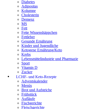
Diabetes
Adipositas
Kolumne
Cholesterin
Demenz
MS
Fett
Fette Wissenshäppchen
Fettleber
Gesunde Ernährung
Kinder und Jugendliche
Ketogene Ernährung/Keto
Krebs
Lebensmittelindustrie und Pharmazie
Sport
Vitamin D
Zucker
LCHF- und Keto-Rezepte
Adventskalender
Menüs
Brot und Aufstriche
Frühstück
Aufläufe
Fischgerichte
Fleischgerichte