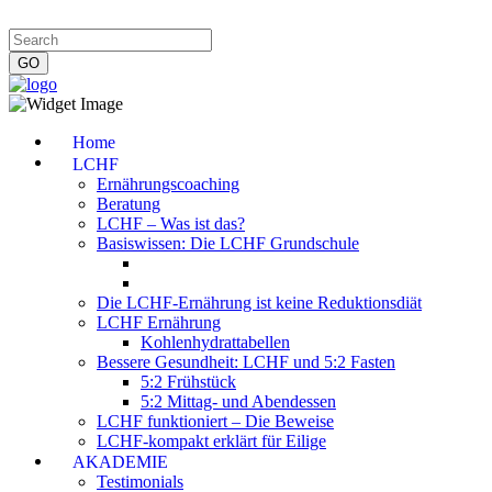
Impressum
|
Datenschutzerklärung
|
Kontakt
|
Newsletter
Home
LCHF
Ernährungscoaching
Beratung
LCHF – Was ist das?
Basiswissen: Die LCHF Grundschule
Die LCHF-Ernährung ist keine Reduktionsdiät
LCHF Ernährung
Kohlenhydrattabellen
Bessere Gesundheit: LCHF und 5:2 Fasten
5:2 Frühstück
5:2 Mittag- und Abendessen
LCHF funktioniert – Die Beweise
LCHF-kompakt erklärt für Eilige
AKADEMIE
Testimonials