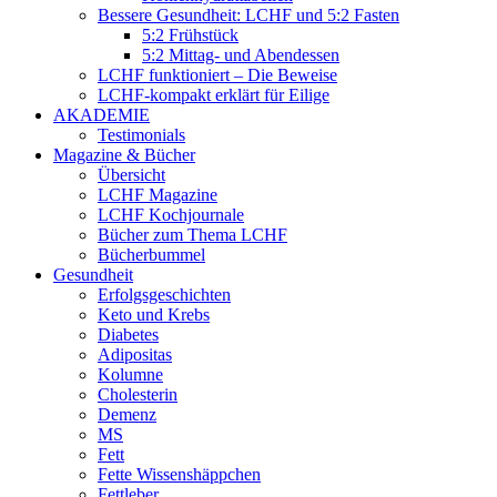
Bessere Gesundheit: LCHF und 5:2 Fasten
5:2 Frühstück
5:2 Mittag- und Abendessen
LCHF funktioniert – Die Beweise
LCHF-kompakt erklärt für Eilige
AKADEMIE
Testimonials
Magazine & Bücher
Übersicht
LCHF Magazine
LCHF Kochjournale
Bücher zum Thema LCHF
Bücherbummel
Gesundheit
Erfolgsgeschichten
Keto und Krebs
Diabetes
Adipositas
Kolumne
Cholesterin
Demenz
MS
Fett
Fette Wissenshäppchen
Fettleber