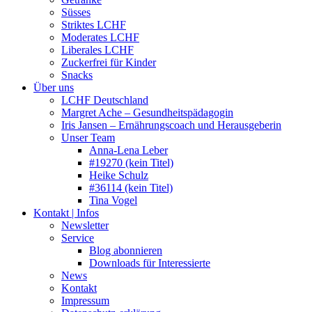
Süsses
Striktes LCHF
Moderates LCHF
Liberales LCHF
Zuckerfrei für Kinder
Snacks
Über uns
LCHF Deutschland
Margret Ache – Gesundheitspädagogin
Iris Jansen – Ernährungscoach und Herausgeberin
Unser Team
Anna-Lena Leber
#19270 (kein Titel)
Heike Schulz
#36114 (kein Titel)
Tina Vogel
Kontakt | Infos
Newsletter
Service
Blog abonnieren
Downloads für Interessierte
News
Kontakt
Impressum