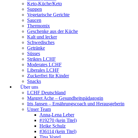
Keto-Küche/Keto
Suppen
Vegetarische Gerichte
Saucen
Thermomix
Geschenke aus der Küche
Kalt und lecker
Schwedisches
Getränke
Süsses
Striktes LCHF
Moderates LCHF
Liberales LCHF
Zuckerfrei für Kinder
Snacks
Über uns
LCHF Deutschland
Margret Ache – Gesundheitspädagogin
Iris Jansen – Ernährungscoach und Herausgeberin
Unser Team
Anna-Lena Leber
#19270 (kein Titel)
Heike Schulz
#36114 (kein Titel)
Tina Vogel