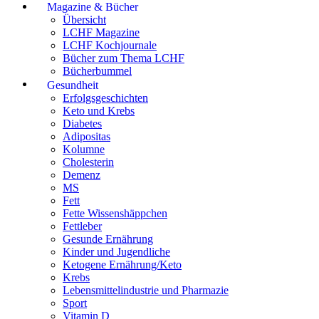
Magazine & Bücher
Übersicht
LCHF Magazine
LCHF Kochjournale
Bücher zum Thema LCHF
Bücherbummel
Gesundheit
Erfolgsgeschichten
Keto und Krebs
Diabetes
Adipositas
Kolumne
Cholesterin
Demenz
MS
Fett
Fette Wissenshäppchen
Fettleber
Gesunde Ernährung
Kinder und Jugendliche
Ketogene Ernährung/Keto
Krebs
Lebensmittelindustrie und Pharmazie
Sport
Vitamin D