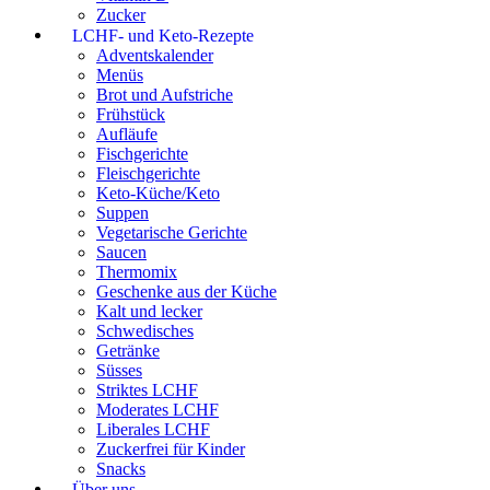
Zucker
LCHF- und Keto-Rezepte
Adventskalender
Menüs
Brot und Aufstriche
Frühstück
Aufläufe
Fischgerichte
Fleischgerichte
Keto-Küche/Keto
Suppen
Vegetarische Gerichte
Saucen
Thermomix
Geschenke aus der Küche
Kalt und lecker
Schwedisches
Getränke
Süsses
Striktes LCHF
Moderates LCHF
Liberales LCHF
Zuckerfrei für Kinder
Snacks
Über uns