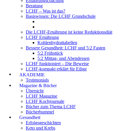
Ernährungscoaching
Beratung
LCHF – Was ist das?
Basiswissen: Die LCHF Grundschule
Die LCHF-Ernährung ist keine Reduktionsdiät
LCHF Ernährung
Kohlenhydrattabellen
Bessere Gesundheit: LCHF und 5:2 Fasten
5:2 Frühstück
5:2 Mittag- und Abendessen
LCHF funktioniert – Die Beweise
LCHF-kompakt erklärt für Eilige
AKADEMIE
Testimonials
Magazine & Bücher
Übersicht
LCHF Magazine
LCHF Kochjournale
Bücher zum Thema LCHF
Bücherbummel
Gesundheit
Erfolgsgeschichten
Keto und Krebs