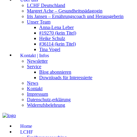
LCHF Deutschland
Margret Ache – Gesundheitspädagogin
Iris Jansen – Ernährungscoach und Herausgeberin
Unser Team
Anna-Lena Leber
#19270 (kein Titel)
Heike Schulz
#36114 (kein Titel)
Tina Vogel
Kontakt | Infos
Newsletter
Service
Blog abonnieren
Downloads für Interessierte
News
Kontakt
Impressum
Datenschutz-erklärung
Widerrufsbelehrung
Home
LCHF