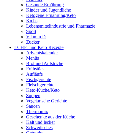
Gesunde Ernährung
Kinder und Jugendliche
Ketogene Ernährung/Keto
Krebs
Lebensmittelindustrie und Pharmazie
Sport
Vitamin D
Zucker
LCHF- und Keto-Rezepte
Adventskalender
Menüs
Brot und Aufstriche
Frühstück
Aufläufe
Fischgerichte
Fleischgerichte
Keto-Küche/Keto
Suppen
Vegetarische Gerichte
Saucen
Thermomix
Geschenke aus der Küche
Kalt und lecker
Schwedisches
Getränke