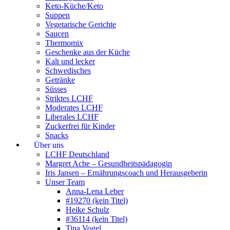
Keto-Küche/Keto
Suppen
Vegetarische Gerichte
Saucen
Thermomix
Geschenke aus der Küche
Kalt und lecker
Schwedisches
Getränke
Süsses
Striktes LCHF
Moderates LCHF
Liberales LCHF
Zuckerfrei für Kinder
Snacks
Über uns
LCHF Deutschland
Margret Ache – Gesundheitspädagogin
Iris Jansen – Ernährungscoach und Herausgeberin
Unser Team
Anna-Lena Leber
#19270 (kein Titel)
Heike Schulz
#36114 (kein Titel)
Tina Vogel