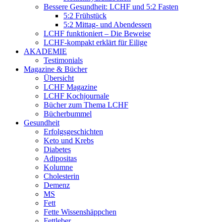
Bessere Gesundheit: LCHF und 5:2 Fasten
5:2 Frühstück
5:2 Mittag- und Abendessen
LCHF funktioniert – Die Beweise
LCHF-kompakt erklärt für Eilige
AKADEMIE
Testimonials
Magazine & Bücher
Übersicht
LCHF Magazine
LCHF Kochjournale
Bücher zum Thema LCHF
Bücherbummel
Gesundheit
Erfolgsgeschichten
Keto und Krebs
Diabetes
Adipositas
Kolumne
Cholesterin
Demenz
MS
Fett
Fette Wissenshäppchen
Fettleber