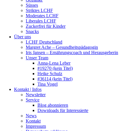
Süsses
Striktes LCHF
Moderates LCHF
Liberales LCHF
Zuckerfrei für Kinder
Snacks
Über uns
LCHF Deutschland
Margret Ache – Gesundheitspädagogin
Iris Jansen – Ernährungscoach und Herausgeberin
Unser Team
Anna-Lena Leber
#19270 (kein Titel)
Heike Schulz
#36114 (kein Titel)
Tina Vogel
Kontakt | Infos
Newsletter
Service
Blog abonnieren
Downloads für Interessierte
News
Kontakt
Impressum