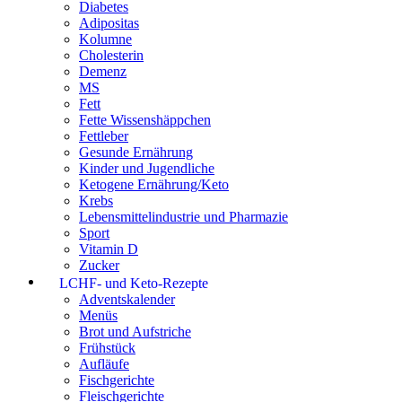
Diabetes
Adipositas
Kolumne
Cholesterin
Demenz
MS
Fett
Fette Wissenshäppchen
Fettleber
Gesunde Ernährung
Kinder und Jugendliche
Ketogene Ernährung/Keto
Krebs
Lebensmittelindustrie und Pharmazie
Sport
Vitamin D
Zucker
LCHF- und Keto-Rezepte
Adventskalender
Menüs
Brot und Aufstriche
Frühstück
Aufläufe
Fischgerichte
Fleischgerichte