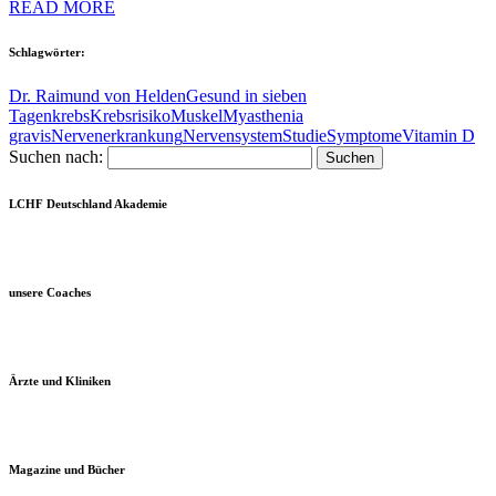
READ MORE
Schlagwörter:
Dr. Raimund von Helden
Gesund in sieben
Tagen
krebs
Krebsrisiko
Muskel
Myasthenia
gravis
Nervenerkrankung
Nervensystem
Studie
Symptome
Vitamin D
Suchen nach:
LCHF Deutschland Akademie
unsere Coaches
Ärzte und Kliniken
Magazine und Bücher