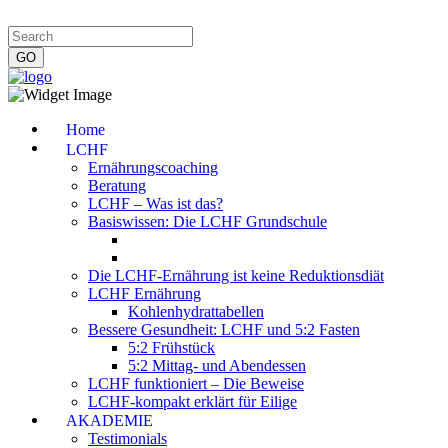
Impressum
|
Datenschutzerklärung
|
Kontakt
|
Newsletter
Home
LCHF
Ernährungscoaching
Beratung
LCHF – Was ist das?
Basiswissen: Die LCHF Grundschule
Die LCHF-Ernährung ist keine Reduktionsdiät
LCHF Ernährung
Kohlenhydrattabellen
Bessere Gesundheit: LCHF und 5:2 Fasten
5:2 Frühstück
5:2 Mittag- und Abendessen
LCHF funktioniert – Die Beweise
LCHF-kompakt erklärt für Eilige
AKADEMIE
Testimonials