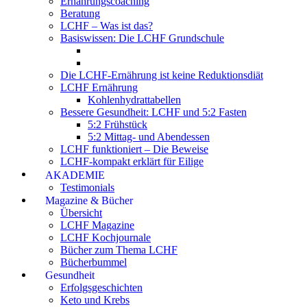
Ernährungscoaching
Beratung
LCHF – Was ist das?
Basiswissen: Die LCHF Grundschule
Die LCHF-Ernährung ist keine Reduktionsdiät
LCHF Ernährung
Kohlenhydrattabellen
Bessere Gesundheit: LCHF und 5:2 Fasten
5:2 Frühstück
5:2 Mittag- und Abendessen
LCHF funktioniert – Die Beweise
LCHF-kompakt erklärt für Eilige
AKADEMIE
Testimonials
Magazine & Bücher
Übersicht
LCHF Magazine
LCHF Kochjournale
Bücher zum Thema LCHF
Bücherbummel
Gesundheit
Erfolgsgeschichten
Keto und Krebs