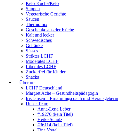
Keto-Küche/Keto
Suppen
Vegetarische Gerichte
Saucen
Thermomix
Geschenke aus der Küche
Kalt und lecker
Schwedisches
Getränke
Süsses
Striktes LCHF
Moderates LCHF
Liberales LCHF
Zuckerfrei für Kinder
Snacks
Über uns
LCHF Deutschland
Margret Ache – Gesundheitspädagogin
Iris Jansen – Ernährungscoach und Herausgeberin
Unser Team
Anna-Lena Leber
#19270 (kein Titel)
Heike Schulz
#36114 (kein Titel)
Tina Vogel