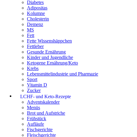
Diabetes
Adipositas
Kolumne
Cholesterin
Demenz
MS
Fett
Fette Wissenshäppchen
Fettleber
Gesunde Ernährung
Kinder und Jugendliche
Ketogene Ernährung/Keto
Krebs
Lebensmittelindustrie und Pharmazie
Sport
Vitamin D
Zucker
LCHF- und Keto-Rezepte
Adventskalender
Menüs
Brot und Aufstriche
Frühstück
Aufläufe
Fischgerichte
Fleischgerichte