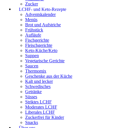
Zucker
LCHF- und Keto-Rezepte
Adventskalender
Menüs
Brot und Aufstriche
Frühstück
Aufläufe
Fischgerichte
Fleischgerichte
Keto-Küche/Keto
Suppen
Vegetarische Gerichte
Saucen
Thermomix
Geschenke aus der Küche
Kalt und lecker
Schwedisches
Getränke
Süsses
Striktes LCHF
Moderates LCHF
Liberales LCHF
Zuckerfrei für Kinder
Snacks
Über uns