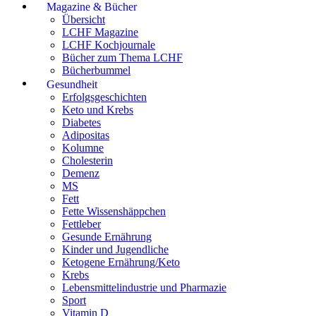
Magazine & Bücher
Übersicht
LCHF Magazine
LCHF Kochjournale
Bücher zum Thema LCHF
Bücherbummel
Gesundheit
Erfolgsgeschichten
Keto und Krebs
Diabetes
Adipositas
Kolumne
Cholesterin
Demenz
MS
Fett
Fette Wissenshäppchen
Fettleber
Gesunde Ernährung
Kinder und Jugendliche
Ketogene Ernährung/Keto
Krebs
Lebensmittelindustrie und Pharmazie
Sport
Vitamin D