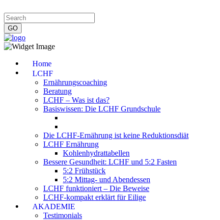
Impressum
|
Datenschutzerklärung
|
Kontakt
|
Newsletter
Home
LCHF
Ernährungscoaching
Beratung
LCHF – Was ist das?
Basiswissen: Die LCHF Grundschule
Die LCHF-Ernährung ist keine Reduktionsdiät
LCHF Ernährung
Kohlenhydrattabellen
Bessere Gesundheit: LCHF und 5:2 Fasten
5:2 Frühstück
5:2 Mittag- und Abendessen
LCHF funktioniert – Die Beweise
LCHF-kompakt erklärt für Eilige
AKADEMIE
Testimonials