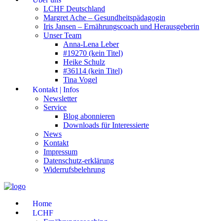
LCHF Deutschland
Margret Ache – Gesundheitspädagogin
Iris Jansen – Ernährungscoach und Herausgeberin
Unser Team
Anna-Lena Leber
#19270 (kein Titel)
Heike Schulz
#36114 (kein Titel)
Tina Vogel
Kontakt | Infos
Newsletter
Service
Blog abonnieren
Downloads für Interessierte
News
Kontakt
Impressum
Datenschutz-erklärung
Widerrufsbelehrung
Home
LCHF