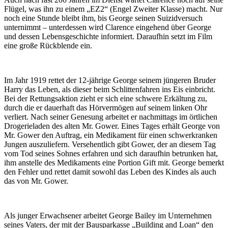
Flügel, was ihn zu einem „EZ2“ (Engel Zweiter Klasse) macht. Nur
noch eine Stunde bleibt ihm, bis George seinen Suizidversuch
unternimmt – unterdessen wird Clarence eingehend über George
und dessen Lebensgeschichte informiert. Daraufhin setzt im Film
eine große Rückblende ein.
Im Jahr 1919 rettet der 12-jährige George seinem jüngeren Bruder
Harry das Leben, als dieser beim Schlittenfahren ins Eis einbricht.
Bei der Rettungsaktion zieht er sich eine schwere Erkältung zu,
durch die er dauerhaft das Hörvermögen auf seinem linken Ohr
verliert. Nach seiner Genesung arbeitet er nachmittags im örtlichen
Drogerieladen des alten Mr. Gower. Eines Tages erhält George von
Mr. Gower den Auftrag, ein Medikament für einen schwerkranken
Jungen auszuliefern. Versehentlich gibt Gower, der an diesem Tag
vom Tod seines Sohnes erfahren und sich daraufhin betrunken hat,
ihm anstelle des Medikaments eine Portion Gift mit. George bemerkt
den Fehler und rettet damit sowohl das Leben des Kindes als auch
das von Mr. Gower.
Als junger Erwachsener arbeitet George Bailey im Unternehmen
seines Vaters, der mit der Bausparkasse „Building and Loan“ den