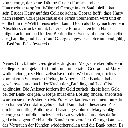
von George, der seine Träume für den Fortbestand des
Unternehmens opfert. Während George in der Stadt bleibt, kann
sein Bruder Harry auf das College gehen. George hofft, dass Harry
nach seinem Collegeabschluss die Firma übernehmen wird und er
endlich in die Welt hinausziehen kann. Doch als Harry nach seinem
Abschluss zurückkommt, hat er eine Frau aus reichem Hause
mitgebracht und soll in dem Betrieb ihres Vaters arbeiten. So bleibt
die „Building and Loan“ auf George angewiesen, der nun endgültig
in Bedford Falls feststeckt.
Neues Glück findet George allerdings mit Mary, die ebenfalls vom
College zurückgekehrt ist und ihn nun heiratet. George und Mary
wollen eine große Hochzeitsreise um die Welt machen, doch es
kommt zum Schwarzen Freitag in Amerika. Die Banken haben
geschlossen und auch der Kredit der „Building and Loan“ ist
gekündigt. Die Anleger fordern ihr Geld zurück, da sie kein Geld
bei der Bank kriegen. George muss eine Lösung finden, ansonsten
würden sie ihre Aktien an Mr. Potter verkaufen, der ihnen immerhin
den halben Wert dafür geboten hat. Damit hätte dieser sein Ziel
erreicht und die „Building and Loan“ geschluckt. Mary schlägt
George vor, auf die Hochzeitsreise zu verzichten und das dafür
gedachte eigene Geld an die Kunden zu verteilen. George kann so
das Vertrauen der Kunden wiederherstellen und die Bank retten. Er