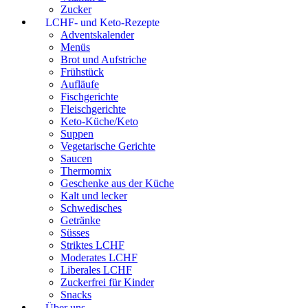
Zucker
LCHF- und Keto-Rezepte
Adventskalender
Menüs
Brot und Aufstriche
Frühstück
Aufläufe
Fischgerichte
Fleischgerichte
Keto-Küche/Keto
Suppen
Vegetarische Gerichte
Saucen
Thermomix
Geschenke aus der Küche
Kalt und lecker
Schwedisches
Getränke
Süsses
Striktes LCHF
Moderates LCHF
Liberales LCHF
Zuckerfrei für Kinder
Snacks
Über uns