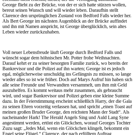
George flieht zu der Brücke, von der er sich hatte stürzen wollen,
bereut seinen Wunsch und will wieder leben. Daraufhin stellt
Clarence den ursprünglichen Zustand von Bedford Falls wieder her.
Als Bert George im nächsten Augenblick an der Brücke auffindet
und ihn mit Namen anspricht, ist George überglücklich, sein altes
Leben wieder zurückzuhaben.
Voll neuer Lebensfreude läuft George durch Bedford Falls und
wünscht sogar dem höhnischen Mr. Potter frohe Weihnachten.
Darauf kehrt er zu seiner besorgten Familie zurück, wo bereits der
Bankrevisor und die Polizei auf ihn warten; George ist es jedoch
egal, möglicherweise unschuldig ins Gefängnis zu müssen, so lange
wieder alles so ist wie früher. Doch auf Marys Aufruf hin haben sich
alle seine Freunde und Verwandten versammelt, um ihm mit Geld
auszuhelfen. Es kommt weitaus mehr zusammen, als gebraucht
wird, und sogar Bankrevisor und Polizei geben eine kleine Summe
dazu. In der Feierstimmung erscheint schließlich Harry, der die Gala
zu seinen Ehren vorzeitig verlassen hat, und spricht „einen Toast auf
meinen großen Bruder George, den reichsten Mann der Stadt“. Als
nacheinander Hark! The Herald Angels Sing und Auld Lang Syne
angestimmt werden, ertönt ein Glöckchen, worauf Georges Tochter
Zuzu sagt: „Jedes Mal, wenn ein Glöckchen klingelt, bekommt ein
Engel seine Flügel.“ Clarence, der nach erfülltem Auftrag