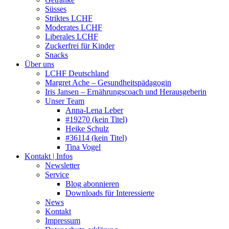
Süsses
Striktes LCHF
Moderates LCHF
Liberales LCHF
Zuckerfrei für Kinder
Snacks
Über uns
LCHF Deutschland
Margret Ache – Gesundheitspädagogin
Iris Jansen – Ernährungscoach und Herausgeberin
Unser Team
Anna-Lena Leber
#19270 (kein Titel)
Heike Schulz
#36114 (kein Titel)
Tina Vogel
Kontakt | Infos
Newsletter
Service
Blog abonnieren
Downloads für Interessierte
News
Kontakt
Impressum