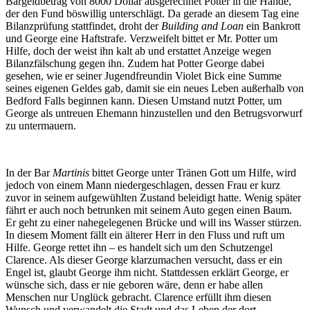
Bargeldbetrag von 8000 Dollar ausgerechnet Potter in die Hände,
der den Fund böswillig unterschlägt. Da gerade an diesem Tag eine
Bilanzprüfung stattfindet, droht der
Building and Loan
ein Bankrott
und George eine Haftstrafe. Verzweifelt bittet er Mr. Potter um
Hilfe, doch der weist ihn kalt ab und erstattet Anzeige wegen
Bilanzfälschung gegen ihn. Zudem hat Potter George dabei
gesehen, wie er seiner Jugendfreundin Violet Bick eine Summe
seines eigenen Geldes gab, damit sie ein neues Leben außerhalb von
Bedford Falls beginnen kann. Diesen Umstand nutzt Potter, um
George als untreuen Ehemann hinzustellen und den Betrugsvorwurf
zu untermauern.
In der Bar
Martinis
bittet George unter Tränen Gott um Hilfe, wird
jedoch von einem Mann niedergeschlagen, dessen Frau er kurz
zuvor in seinem aufgewühlten Zustand beleidigt hatte. Wenig später
fährt er auch noch betrunken mit seinem Auto gegen einen Baum.
Er geht zu einer nahegelegenen Brücke und will ins Wasser stürzen.
In diesem Moment fällt ein älterer Herr in den Fluss und ruft um
Hilfe. George rettet ihn – es handelt sich um den Schutzengel
Clarence. Als dieser George klarzumachen versucht, dass er ein
Engel ist, glaubt George ihm nicht. Stattdessen erklärt George, er
wünsche sich, dass er nie geboren wäre, denn er habe allen
Menschen nur Unglück gebracht. Clarence erfüllt ihm diesen
Wunsch und verwandelt die Stadt und das Leben der dort