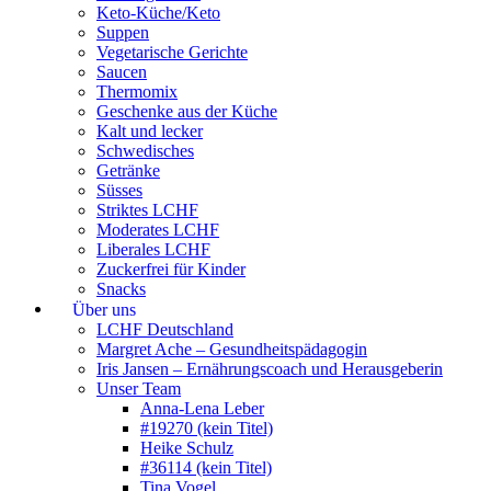
Keto-Küche/Keto
Suppen
Vegetarische Gerichte
Saucen
Thermomix
Geschenke aus der Küche
Kalt und lecker
Schwedisches
Getränke
Süsses
Striktes LCHF
Moderates LCHF
Liberales LCHF
Zuckerfrei für Kinder
Snacks
Über uns
LCHF Deutschland
Margret Ache – Gesundheitspädagogin
Iris Jansen – Ernährungscoach und Herausgeberin
Unser Team
Anna-Lena Leber
#19270 (kein Titel)
Heike Schulz
#36114 (kein Titel)
Tina Vogel