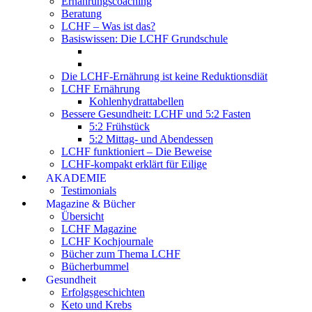
Ernährungscoaching
Beratung
LCHF – Was ist das?
Basiswissen: Die LCHF Grundschule
Die LCHF-Ernährung ist keine Reduktionsdiät
LCHF Ernährung
Kohlenhydrattabellen
Bessere Gesundheit: LCHF und 5:2 Fasten
5:2 Frühstück
5:2 Mittag- und Abendessen
LCHF funktioniert – Die Beweise
LCHF-kompakt erklärt für Eilige
AKADEMIE
Testimonials
Magazine & Bücher
Übersicht
LCHF Magazine
LCHF Kochjournale
Bücher zum Thema LCHF
Bücherbummel
Gesundheit
Erfolgsgeschichten
Keto und Krebs