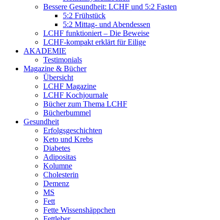
Bessere Gesundheit: LCHF und 5:2 Fasten
5:2 Frühstück
5:2 Mittag- und Abendessen
LCHF funktioniert – Die Beweise
LCHF-kompakt erklärt für Eilige
AKADEMIE
Testimonials
Magazine & Bücher
Übersicht
LCHF Magazine
LCHF Kochjournale
Bücher zum Thema LCHF
Bücherbummel
Gesundheit
Erfolgsgeschichten
Keto und Krebs
Diabetes
Adipositas
Kolumne
Cholesterin
Demenz
MS
Fett
Fette Wissenshäppchen
Fettleber