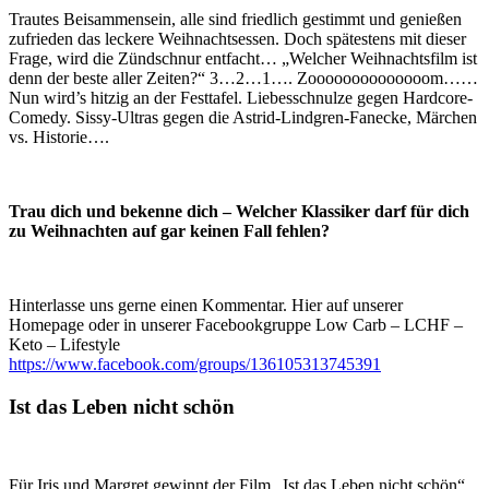
Trautes Beisammensein, alle sind friedlich gestimmt und genießen
zufrieden das leckere Weihnachtsessen. Doch spätestens mit dieser
Frage, wird die Zündschnur entfacht… „Welcher Weihnachtsfilm ist
denn der beste aller Zeiten?“ 3…2…1…. Zoooooooooooooom……
Nun wird’s hitzig an der Festtafel. Liebesschnulze gegen Hardcore-
Comedy. Sissy-Ultras gegen die Astrid-Lindgren-Fanecke, Märchen
vs. Historie….
Trau dich und bekenne dich – Welcher Klassiker darf für dich
zu Weihnachten auf gar keinen Fall fehlen?
Hinterlasse uns gerne einen Kommentar. Hier auf unserer
Homepage oder in unserer Facebookgruppe Low Carb – LCHF –
Keto – Lifestyle
https://www.facebook.com/groups/136105313745391
Ist das Leben nicht schön
Für Iris und Margret gewinnt der Film „Ist das Leben nicht schön“