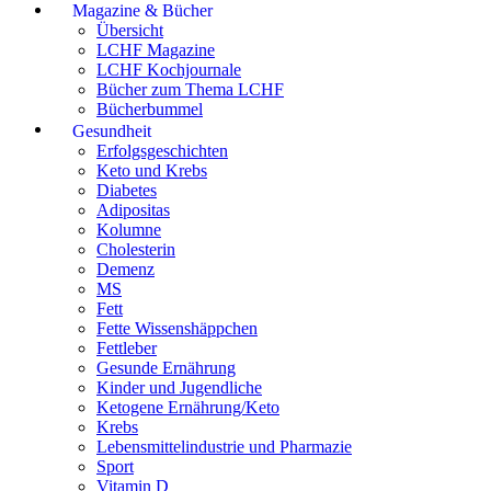
Magazine & Bücher
Übersicht
LCHF Magazine
LCHF Kochjournale
Bücher zum Thema LCHF
Bücherbummel
Gesundheit
Erfolgsgeschichten
Keto und Krebs
Diabetes
Adipositas
Kolumne
Cholesterin
Demenz
MS
Fett
Fette Wissenshäppchen
Fettleber
Gesunde Ernährung
Kinder und Jugendliche
Ketogene Ernährung/Keto
Krebs
Lebensmittelindustrie und Pharmazie
Sport
Vitamin D