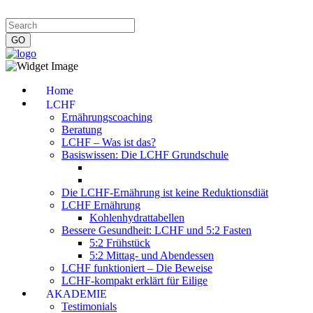
Impressum
|
Datenschutzerklärung
|
Kontakt
|
Newsletter
Home
LCHF
Ernährungscoaching
Beratung
LCHF – Was ist das?
Basiswissen: Die LCHF Grundschule
Die LCHF-Ernährung ist keine Reduktionsdiät
LCHF Ernährung
Kohlenhydrattabellen
Bessere Gesundheit: LCHF und 5:2 Fasten
5:2 Frühstück
5:2 Mittag- und Abendessen
LCHF funktioniert – Die Beweise
LCHF-kompakt erklärt für Eilige
AKADEMIE
Testimonials