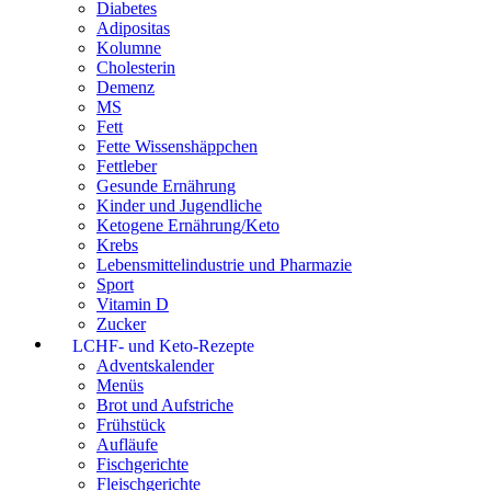
Diabetes
Adipositas
Kolumne
Cholesterin
Demenz
MS
Fett
Fette Wissenshäppchen
Fettleber
Gesunde Ernährung
Kinder und Jugendliche
Ketogene Ernährung/Keto
Krebs
Lebensmittelindustrie und Pharmazie
Sport
Vitamin D
Zucker
LCHF- und Keto-Rezepte
Adventskalender
Menüs
Brot und Aufstriche
Frühstück
Aufläufe
Fischgerichte
Fleischgerichte