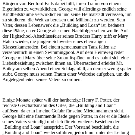
Bürgern von Bedford Falls dabei hilft, ihren Traum von einem
Eigenheim zu verwirklichen. George will allerdings endlich seine
Kindheitsträume verwirklichen und seine Heimatstadt verlassen, um
zu studieren, die Welt zu bereisen und Millionär zu werden. Sein
Vater, dessen Lebenswerk die „Building and Loan“ ist, bedauert
diese Pläne, da er George als seinen Nachfolger sehen wollte. Auf
der Highschool-Abschlussfeier seines Bruders Harry trifft er Mary
Hatch wieder, die jüngere Schwester eines ehemaligen
Klassenkameraden. Bei einem gemeinsamen Tanz fallen sie
versehentlich in einen Swimmingpool. Auf dem Heimweg redet
George mit Mary über seine Zukunftspläne, und es bahnt sich eine
Liebesbeziehung zwischen ihnen an. Überraschend erleidet Mr.
Bailey am selben Abend einen Schlaganfall, an dem er wenig später
stirbt. George muss seinen Traum einer Weltreise aufgeben, um die
Angelegenheiten seines Vaters zu ordnen.
Einige Monate später will der hartherzige Henry F. Potter, der
reichste Geschäftsmann des Ortes, die „Building and Loan“
auflösen, da er in ihr eine Gefahr für seine Mieteinnahmen sieht.
George hält eine flammende Rede gegen Potter, in der er die Ideale
seines Vaters verteidigt und sich für ein weiteres Bestehen der
„Building and Loan“ ausspricht. Der Vorstand beschließt, die
„Building and Loan“ weiterzuführen, jedoch nur unter der Leitung