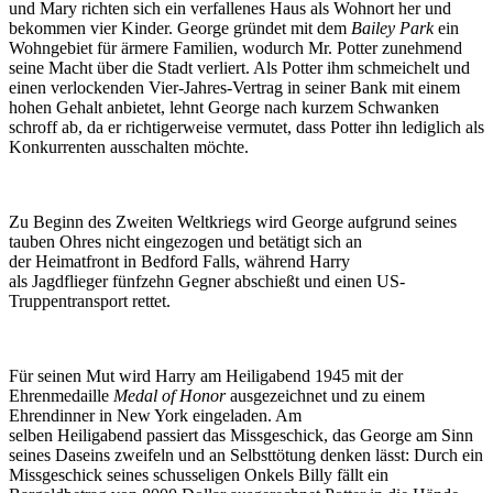
und Mary richten sich ein verfallenes Haus als Wohnort her und
bekommen vier Kinder. George gründet mit dem
Bailey Park
ein
Wohngebiet für ärmere Familien, wodurch Mr. Potter zunehmend
seine Macht über die Stadt verliert. Als Potter ihm schmeichelt und
einen verlockenden Vier-Jahres-Vertrag in seiner Bank mit einem
hohen Gehalt anbietet, lehnt George nach kurzem Schwanken
schroff ab, da er richtigerweise vermutet, dass Potter ihn lediglich als
Konkurrenten ausschalten möchte.
Zu Beginn des Zweiten Weltkriegs wird George aufgrund seines
tauben Ohres nicht eingezogen und betätigt sich an
der Heimatfront in Bedford Falls, während Harry
als Jagdflieger fünfzehn Gegner abschießt und einen US-
Truppentransport rettet.
Für seinen Mut wird Harry am Heiligabend 1945 mit der
Ehrenmedaille
Medal of Honor
ausgezeichnet und zu einem
Ehrendinner in New York eingeladen. Am
selben Heiligabend passiert das Missgeschick, das George am Sinn
seines Daseins zweifeln und an Selbsttötung denken lässt: Durch ein
Missgeschick seines schusseligen Onkels Billy fällt ein