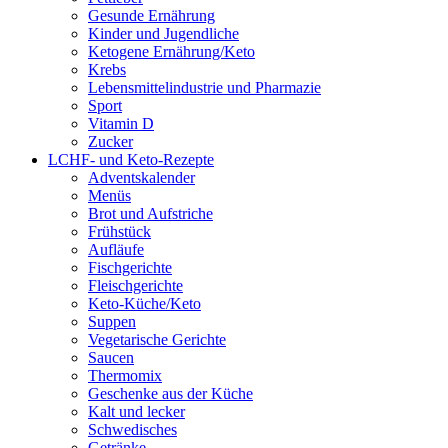
Gesunde Ernährung
Kinder und Jugendliche
Ketogene Ernährung/Keto
Krebs
Lebensmittelindustrie und Pharmazie
Sport
Vitamin D
Zucker
LCHF- und Keto-Rezepte
Adventskalender
Menüs
Brot und Aufstriche
Frühstück
Aufläufe
Fischgerichte
Fleischgerichte
Keto-Küche/Keto
Suppen
Vegetarische Gerichte
Saucen
Thermomix
Geschenke aus der Küche
Kalt und lecker
Schwedisches
Getränke