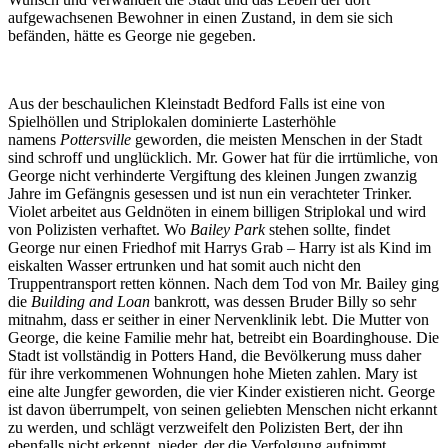
aufgewachsenen Bewohner in einen Zustand, in dem sie sich
befänden, hätte es George nie gegeben.
Aus der beschaulichen Kleinstadt Bedford Falls ist eine von
Spielhöllen und Striplokalen dominierte Lasterhöhle
namens
Pottersville
geworden, die meisten Menschen in der Stadt
sind schroff und unglücklich. Mr. Gower hat für die irrtümliche, von
George nicht verhinderte Vergiftung des kleinen Jungen zwanzig
Jahre im Gefängnis gesessen und ist nun ein verachteter Trinker.
Violet arbeitet aus Geldnöten in einem billigen Striplokal und wird
von Polizisten verhaftet. Wo
Bailey Park
stehen sollte, findet
George nur einen Friedhof mit Harrys Grab – Harry ist als Kind im
eiskalten Wasser ertrunken und hat somit auch nicht den
Truppentransport retten können. Nach dem Tod von Mr. Bailey ging
die
Building and Loan
bankrott, was dessen Bruder Billy so sehr
mitnahm, dass er seither in einer Nervenklinik lebt. Die Mutter von
George, die keine Familie mehr hat, betreibt ein Boardinghouse. Die
Stadt ist vollständig in Potters Hand, die Bevölkerung muss daher
für ihre verkommenen Wohnungen hohe Mieten zahlen. Mary ist
eine alte Jungfer geworden, die vier Kinder existieren nicht. George
ist davon überrumpelt, von seinen geliebten Menschen nicht erkannt
zu werden, und schlägt verzweifelt den Polizisten Bert, der ihn
ebenfalls nicht erkennt, nieder, der die Verfolgung aufnimmt.