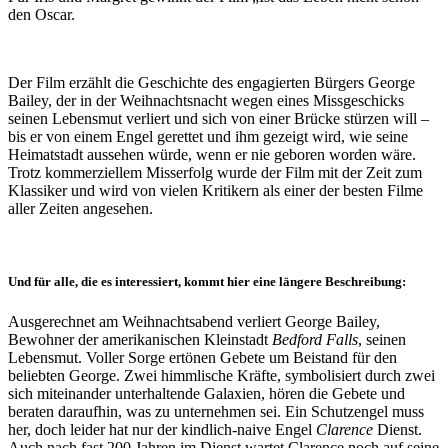
den Oscar.
Der Film erzählt die Geschichte des engagierten Bürgers George
Bailey, der in der Weihnachtsnacht wegen eines Missgeschicks
seinen Lebensmut verliert und sich von einer Brücke stürzen will –
bis er von einem Engel gerettet und ihm gezeigt wird, wie seine
Heimatstadt aussehen würde, wenn er nie geboren worden wäre.
Trotz kommerziellem Misserfolg wurde der Film mit der Zeit zum
Klassiker und wird von vielen Kritikern als einer der besten Filme
aller Zeiten angesehen.
Und für alle, die es interessiert, kommt hier eine längere Beschreibung:
Ausgerechnet am Weihnachtsabend verliert George Bailey,
Bewohner der amerikanischen Kleinstadt
Bedford Falls
, seinen
Lebensmut. Voller Sorge ertönen Gebete um Beistand für den
beliebten George. Zwei himmlische Kräfte, symbolisiert durch zwei
sich miteinander unterhaltende Galaxien, hören die Gebete und
beraten daraufhin, was zu unternehmen sei. Ein Schutzengel muss
her, doch leider hat nur der kindlich-naive Engel
Clarence
Dienst.
Auch nach fast 200 Jahren im Dienst wartet Clarence noch auf seine