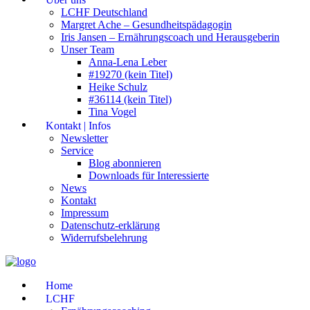
LCHF Deutschland
Margret Ache – Gesundheitspädagogin
Iris Jansen – Ernährungscoach und Herausgeberin
Unser Team
Anna-Lena Leber
#19270 (kein Titel)
Heike Schulz
#36114 (kein Titel)
Tina Vogel
Kontakt | Infos
Newsletter
Service
Blog abonnieren
Downloads für Interessierte
News
Kontakt
Impressum
Datenschutz-erklärung
Widerrufsbelehrung
Home
LCHF