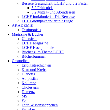
Bessere Gesundheit: LCHF und 5:2 Fasten
5:2 Frühstück
5:2 Mittag- und Abendessen
LCHF funktioniert – Die Beweise
LCHF-kompakt erklärt für Eilige
AKADEMIE
Testimonials
Magazine & Bücher
Übersicht
LCHF Magazine
LCHF Kochjournale
Bücher zum Thema LCHF
Bücherbummel
Gesundheit
Erfolgsgeschichten
Keto und Krebs
Diabetes
Adipositas
Kolumne
Cholesterin
Demenz
MS
Fett
Fette Wissenshäppchen
Fettleber