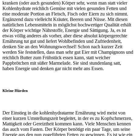
kranken (oder auch gesunden) Körper sehr, wenn man statt vieler
Kohlenhydrate reichlich Gemüse mit vielen gesunden Fetten und
eine moderate Portion an Fleisch, Fisch oder Eiern zu sich nimmt.
Ergänzend dazu vielleicht Kräuter, Beeren und Nüsse. Mit diesen
natürlichen Lebensmitteln in möglichst hochwertiger Qualität erhält
der Körper wichtige Nährstoffe, Energie und Sättigung. Ja, es ist
etwas völlig anderes als vorher, aber diese absolut körpergerechte
Ernährung tut gut und liefert Wohlbefinden und Zufriedenheit,
denken Sie an den Wohnungswechsel! Schon nach kurzer Zeit
werden Sie feststellen, dass man sehr gut Eier mit Champignons und
reichlich Butter zum Frühstück essen kann, statt weicher
Pappbrötchen mit süßer Marmelade. Sie sind stundenlang satt,
haben Energie und denken gar nicht mehr ans Essen.
Kleine Hürden
Der Einstieg in die kohlenhydratarme Ernährung wird meist von
einer kurzen Umstellungszeit begleitet, in der es zu Kopfschmerzen,
Mattigkeit oder Gereiztheit kommen kann. Viele Menschen kennen
das auch vom Fasten. Der Körper benötigt ein paar Tage, um seine
Energie aus den nun zugeführten Fetten zu gewinnen. Es ist wie ein