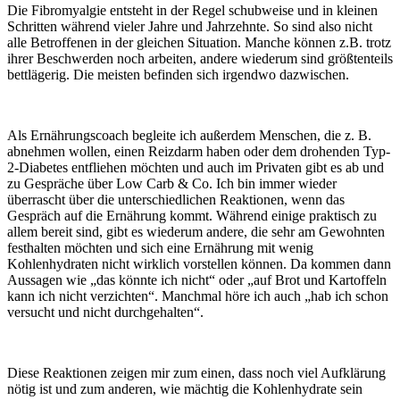
Die Fibromyalgie entsteht in der Regel schubweise und in kleinen
Schritten während vieler Jahre und Jahrzehnte. So sind also nicht
alle Betroffenen in der gleichen Situation. Manche können z.B. trotz
ihrer Beschwerden noch arbeiten, andere wiederum sind größtenteils
bettlägerig. Die meisten befinden sich irgendwo dazwischen.
Als Ernährungscoach begleite ich außerdem Menschen, die z. B.
abnehmen wollen, einen Reizdarm haben oder dem drohenden Typ-
2-Diabetes entfliehen möchten und auch im Privaten gibt es ab und
zu Gespräche über Low Carb & Co. Ich bin immer wieder
überrascht über die unterschiedlichen Reaktionen, wenn das
Gespräch auf die Ernährung kommt. Während einige praktisch zu
allem bereit sind, gibt es wiederum andere, die sehr am Gewohnten
festhalten möchten und sich eine Ernährung mit wenig
Kohlenhydraten nicht wirklich vorstellen können. Da kommen dann
Aussagen wie „das könnte ich nicht“ oder „auf Brot und Kartoffeln
kann ich nicht verzichten“. Manchmal höre ich auch „hab ich schon
versucht und nicht durchgehalten“.
Diese Reaktionen zeigen mir zum einen, dass noch viel Aufklärung
nötig ist und zum anderen, wie mächtig die Kohlenhydrate sein