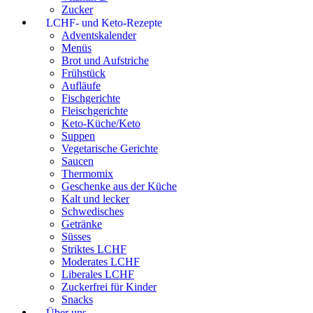
Zucker
LCHF- und Keto-Rezepte
Adventskalender
Menüs
Brot und Aufstriche
Frühstück
Aufläufe
Fischgerichte
Fleischgerichte
Keto-Küche/Keto
Suppen
Vegetarische Gerichte
Saucen
Thermomix
Geschenke aus der Küche
Kalt und lecker
Schwedisches
Getränke
Süsses
Striktes LCHF
Moderates LCHF
Liberales LCHF
Zuckerfrei für Kinder
Snacks
Über uns