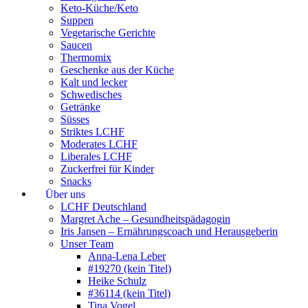
Keto-Küche/Keto
Suppen
Vegetarische Gerichte
Saucen
Thermomix
Geschenke aus der Küche
Kalt und lecker
Schwedisches
Getränke
Süsses
Striktes LCHF
Moderates LCHF
Liberales LCHF
Zuckerfrei für Kinder
Snacks
Über uns
LCHF Deutschland
Margret Ache – Gesundheitspädagogin
Iris Jansen – Ernährungscoach und Herausgeberin
Unser Team
Anna-Lena Leber
#19270 (kein Titel)
Heike Schulz
#36114 (kein Titel)
Tina Vogel