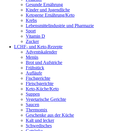
Gesunde Ernährung
Kinder und Jugendliche
Ketogene Ernährung/Keto
Krebs
Lebensmittelindustrie und Pharmazie
Sport
Vitamin D
Zucker
LCHF- und Keto-Rezepte
Adventskalender
Menüs
Brot und Aufstriche
Frühstück
Aufläufe
Fischgerichte
Fleischgerichte
Keto-Küche/Keto
Suppen
Vegetarische Gerichte
Saucen
Thermomix
Geschenke aus der Küche
Kalt und lecker
Schwedisches
Getränke