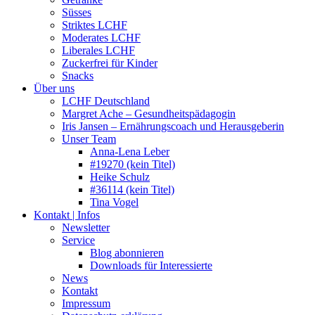
Süsses
Striktes LCHF
Moderates LCHF
Liberales LCHF
Zuckerfrei für Kinder
Snacks
Über uns
LCHF Deutschland
Margret Ache – Gesundheitspädagogin
Iris Jansen – Ernährungscoach und Herausgeberin
Unser Team
Anna-Lena Leber
#19270 (kein Titel)
Heike Schulz
#36114 (kein Titel)
Tina Vogel
Kontakt | Infos
Newsletter
Service
Blog abonnieren
Downloads für Interessierte
News
Kontakt
Impressum