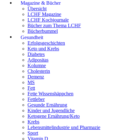
Magazine & Bücher
Übersicht
LCHF Magazine
LCHF Kochjournale
Bücher zum Thema LCHF
Bücherbummel
Gesundheit
Erfolgsgeschichten
Keto und Krebs
Diabetes
Adipositas
Kolumne
Cholesterin
Demenz
MS
Fett
Fette Wissenshäppchen
Fettleber
Gesunde Ernährung
Kinder und Jugendliche
Ketogene Ernährung/Keto
Krebs
Lebensmittelindustrie und Pharmazie
Sport
Vitamin D