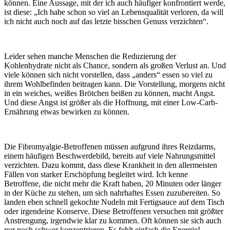
können. Eine Aussage, mit der ich auch häufiger konfrontiert werde,
ist diese: „Ich habe schon so viel an Lebensqualität verloren, da will
ich nicht auch noch auf das letzte bisschen Genuss verzichten“.
Leider sehen manche Menschen die Reduzierung der
Kohlenhydrate nicht als Chance, sondern als großen Verlust an. Und
viele können sich nicht vorstellen, dass „anders“ essen so viel zu
ihrem Wohlbefinden beitragen kann. Die Vorstellung, morgens nicht
in ein weiches, weißes Brötchen beißen zu können, macht Angst.
Und diese Angst ist größer als die Hoffnung, mit einer Low-Carb-
Ernährung etwas bewirken zu können.
Die Fibromyalgie-Betroffenen müssen aufgrund ihres Reizdarms,
einem häufigen Beschwerdebild, bereits auf viele Nahrungsmittel
verzichten. Dazu kommt, dass diese Krankheit in den allermeisten
Fällen von starker Erschöpfung begleitet wird. Ich kenne
Betroffene, die nicht mehr die Kraft haben, 20 Minuten oder länger
in der Küche zu stehen, um sich nahrhaftes Essen zuzubereiten. So
landen eben schnell gekochte Nudeln mit Fertigsauce auf dem Tisch
oder irgendeine Konserve. Diese Betroffenen versuchen mit größter
Anstrengung, irgendwie klar zu kommen. Oft können sie sich auch
nur noch schwer konzentrieren. Es fehlt einfach die Energie!