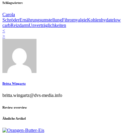
Schlagwörter:
Carola
Schröder
Ernährungsumstellung
Fibromyalgie
Kohlenhydate
low
carb
Reizdarm
Unverträglichkeiten
<
>
Britta Wingartz
britta.wingartz@dvs-media.info
Review overview
Ähnliche Artikel