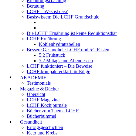
Ernährungscoaching
Beratung
LCHF – Was ist das?
Basiswissen: Die LCHF Grundschule
Die LCHF-Ernährung ist keine Reduktionsdiät
LCHF Ernährung
Kohlenhydrattabellen
Bessere Gesundheit: LCHF und 5:2 Fasten
5:2 Frühstück
5:2 Mittag- und Abendessen
LCHF funktioniert – Die Beweise
LCHF-kompakt erklärt für Eilige
AKADEMIE
Testimonials
Magazine & Bücher
Übersicht
LCHF Magazine
LCHF Kochjournale
Bücher zum Thema LCHF
Bücherbummel
Gesundheit
Erfolgsgeschichten
Keto und Krebs