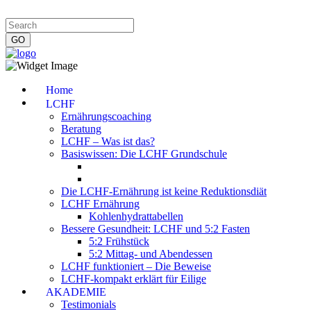
Impressum
|
Datenschutzerklärung
|
Kontakt
|
Newsletter
Home
LCHF
Ernährungscoaching
Beratung
LCHF – Was ist das?
Basiswissen: Die LCHF Grundschule
Die LCHF-Ernährung ist keine Reduktionsdiät
LCHF Ernährung
Kohlenhydrattabellen
Bessere Gesundheit: LCHF und 5:2 Fasten
5:2 Frühstück
5:2 Mittag- und Abendessen
LCHF funktioniert – Die Beweise
LCHF-kompakt erklärt für Eilige
AKADEMIE
Testimonials