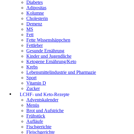
Diabetes
Adipositas
Kolumne
Cholesterin
Demenz
MS
Fett
Fette Wissenshäppchen
Fettleber
Gesunde Ernährung
Kinder und Jugendliche
Ketogene Ernährung/Keto
Krebs
Lebensmittelindustrie und Pharmazie
Sport
Vitamin D
Zucker
LCHF- und Keto-Rezepte
Adventskalender
Menüs
Brot und Aufstriche
Frühstück
Aufläufe
Fischgerichte
Fleischgerichte