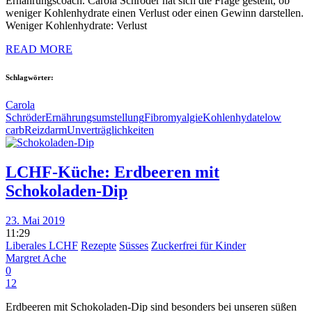
Ernährungscoach. Carola Schröder hat sich die Frage gestellt, ob
weniger Kohlenhydrate einen Verlust oder einen Gewinn darstellen.
Weniger Kohlenhydrate: Verlust
READ MORE
Schlagwörter:
Carola
Schröder
Ernährungsumstellung
Fibromyalgie
Kohlenhydate
low
carb
Reizdarm
Unverträglichkeiten
LCHF-Küche: Erdbeeren mit
Schokoladen-Dip
23. Mai 2019
11:29
Liberales LCHF
Rezepte
Süsses
Zuckerfrei für Kinder
Margret Ache
0
12
Erdbeeren mit Schokoladen-Dip sind besonders bei unseren süßen