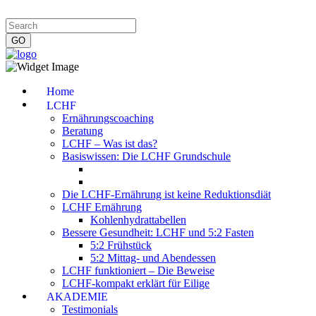
Impressum
|
Datenschutzerklärung
|
Kontakt
|
Newsletter
Home
LCHF
Ernährungscoaching
Beratung
LCHF – Was ist das?
Basiswissen: Die LCHF Grundschule
Die LCHF-Ernährung ist keine Reduktionsdiät
LCHF Ernährung
Kohlenhydrattabellen
Bessere Gesundheit: LCHF und 5:2 Fasten
5:2 Frühstück
5:2 Mittag- und Abendessen
LCHF funktioniert – Die Beweise
LCHF-kompakt erklärt für Eilige
AKADEMIE
Testimonials