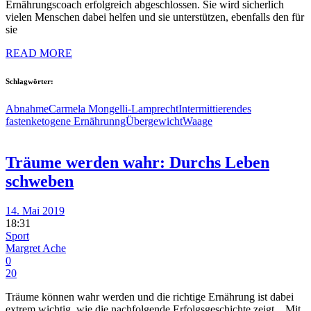
Ernährungscoach erfolgreich abgeschlossen. Sie wird sicherlich
vielen Menschen dabei helfen und sie unterstützen, ebenfalls den für
sie
READ MORE
Schlagwörter:
Abnahme
Carmela Mongelli-Lamprecht
Intermittierendes
fasten
ketogene Ernährunng
Übergewicht
Waage
Träume werden wahr: Durchs Leben
schweben
14. Mai 2019
18:31
Sport
Margret Ache
0
20
Träume können wahr werden und die richtige Ernährung ist dabei
extrem wichtig, wie die nachfolgende Erfolgsgeschichte zeigt. Mit