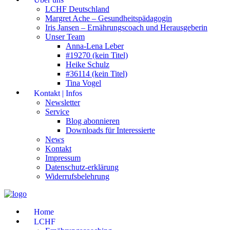
LCHF Deutschland
Margret Ache – Gesundheitspädagogin
Iris Jansen – Ernährungscoach und Herausgeberin
Unser Team
Anna-Lena Leber
#19270 (kein Titel)
Heike Schulz
#36114 (kein Titel)
Tina Vogel
Kontakt | Infos
Newsletter
Service
Blog abonnieren
Downloads für Interessierte
News
Kontakt
Impressum
Datenschutz-erklärung
Widerrufsbelehrung
Home
LCHF