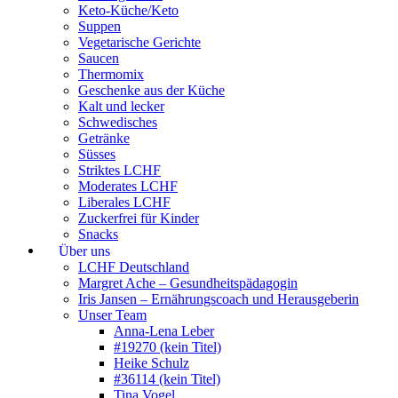
Keto-Küche/Keto
Suppen
Vegetarische Gerichte
Saucen
Thermomix
Geschenke aus der Küche
Kalt und lecker
Schwedisches
Getränke
Süsses
Striktes LCHF
Moderates LCHF
Liberales LCHF
Zuckerfrei für Kinder
Snacks
Über uns
LCHF Deutschland
Margret Ache – Gesundheitspädagogin
Iris Jansen – Ernährungscoach und Herausgeberin
Unser Team
Anna-Lena Leber
#19270 (kein Titel)
Heike Schulz
#36114 (kein Titel)
Tina Vogel