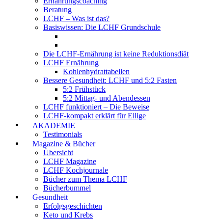
Ernährungscoaching
Beratung
LCHF – Was ist das?
Basiswissen: Die LCHF Grundschule
Die LCHF-Ernährung ist keine Reduktionsdiät
LCHF Ernährung
Kohlenhydrattabellen
Bessere Gesundheit: LCHF und 5:2 Fasten
5:2 Frühstück
5:2 Mittag- und Abendessen
LCHF funktioniert – Die Beweise
LCHF-kompakt erklärt für Eilige
AKADEMIE
Testimonials
Magazine & Bücher
Übersicht
LCHF Magazine
LCHF Kochjournale
Bücher zum Thema LCHF
Bücherbummel
Gesundheit
Erfolgsgeschichten
Keto und Krebs