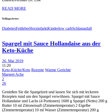
READ MORE
Schlagwörter:
Diabetes
Fettleber
Herzinfarkt
Kinder
low carb
Schlaganfall
Spargel mit Sauce Hollandaise aus der
Keto-Küche
26. Mai 2019
11:20
Keto-Küche/Keto
Rezepte
Warme Gerichte
Margret Ache
2
26
Genießen Sie die Spargelzeit und lassen Sie sich mit leckeren
Rezepten rund um den Spargel verwöhnen. Spargel mit Sauce
Hollandaise und Lachs (4 Portionen) 1600 g Spargel (Netto) 200 g
Butter 10 ml Zitronensaft (Zimmertemperatur) 2 Eigelbe
(Zimmertemperatur) 10 ml Wasser (Zimmertemperatur) 200 g