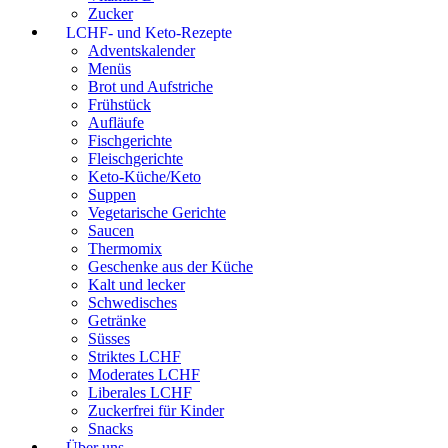
Zucker
LCHF- und Keto-Rezepte
Adventskalender
Menüs
Brot und Aufstriche
Frühstück
Aufläufe
Fischgerichte
Fleischgerichte
Keto-Küche/Keto
Suppen
Vegetarische Gerichte
Saucen
Thermomix
Geschenke aus der Küche
Kalt und lecker
Schwedisches
Getränke
Süsses
Striktes LCHF
Moderates LCHF
Liberales LCHF
Zuckerfrei für Kinder
Snacks
Über uns