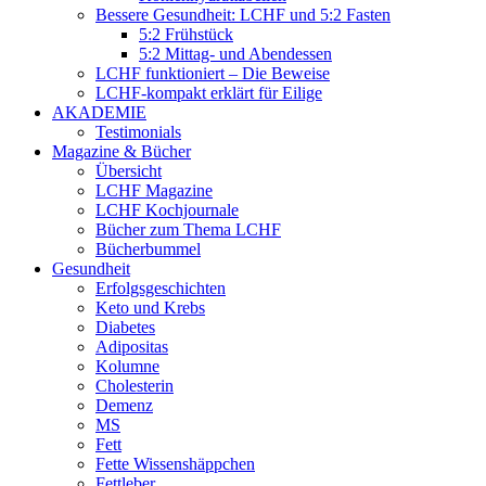
Bessere Gesundheit: LCHF und 5:2 Fasten
5:2 Frühstück
5:2 Mittag- und Abendessen
LCHF funktioniert – Die Beweise
LCHF-kompakt erklärt für Eilige
AKADEMIE
Testimonials
Magazine & Bücher
Übersicht
LCHF Magazine
LCHF Kochjournale
Bücher zum Thema LCHF
Bücherbummel
Gesundheit
Erfolgsgeschichten
Keto und Krebs
Diabetes
Adipositas
Kolumne
Cholesterin
Demenz
MS
Fett
Fette Wissenshäppchen
Fettleber