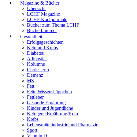
Magazine & Bücher
Übersicht
LCHF Magazine
LCHF Kochjournale
Bücher zum Thema LCHF
Bücherbummel
Gesundheit
Erfolgsgeschichten
Keto und Krebs
Diabetes
Adipositas
Kolumne
Cholesterin
Demenz
MS
Fett
Fette Wissenshäppchen
Fettleber
Gesunde Ernährung
Kinder und Jugendliche
Ketogene Ernährung/Keto
Krebs
Lebensmittelindustrie und Pharmazie
Sport
Vitamin D