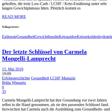
geholfen, die trotz Low-Carb / LCHF / Keto-Ernährung unter sehr
langen Gewichtplateaus litten. Plötzlich kommt es
READ MORE
Schlagwörter:
Epilepsie
Gesundheit
Gewicht
Insulin
Ketoazidoe
Ketose
kohlenhydrate
k
Der letzte Schlüssel von Carmela
Mongelli-Lamprecht
15. Mai 2019
19:09
Erfolgsgeschichte
Gesundheit
LCHF Magazin
Britta Wingartz
0
35
Carmela Mongelli-Lamprecht hat ihre Gesundung vor zwei Jahren
selbst in die Hand genommen, als sie den passenden Schlüssel fand.
Inzwischen hat Carmela auch die Ausbildung zum Gesundheits- und