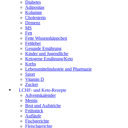
Diabetes
Adipositas
Kolumne
Cholesterin
Demenz
MS
Fett
Fette Wissenshäppchen
Fettleber
Gesunde Ernährung
Kinder und Jugendliche
Ketogene Ernährung/Keto
Krebs
Lebensmittelindustrie und Pharmazie
Sport
Vitamin D
Zucker
LCHF- und Keto-Rezepte
Adventskalender
Menüs
Brot und Aufstriche
Frühstück
Aufläufe
Fischgerichte
Fleischgerichte