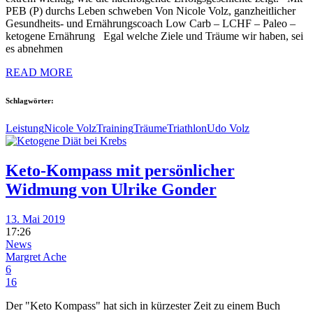
PEB (P) durchs Leben schweben Von Nicole Volz, ganzheitlicher
Gesundheits- und Ernährungscoach Low Carb – LCHF – Paleo –
ketogene Ernährung Egal welche Ziele und Träume wir haben, sei
es abnehmen
READ MORE
Schlagwörter:
Leistung
Nicole Volz
Training
Träume
Triathlon
Udo Volz
Keto-Kompass mit persönlicher
Widmung von Ulrike Gonder
13. Mai 2019
17:26
News
Margret Ache
6
16
Der "Keto Kompass" hat sich in kürzester Zeit zu einem Buch