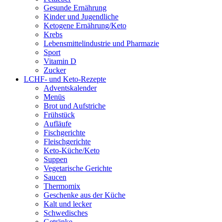
Gesunde Ernährung
Kinder und Jugendliche
Ketogene Ernährung/Keto
Krebs
Lebensmittelindustrie und Pharmazie
Sport
Vitamin D
Zucker
LCHF- und Keto-Rezepte
Adventskalender
Menüs
Brot und Aufstriche
Frühstück
Aufläufe
Fischgerichte
Fleischgerichte
Keto-Küche/Keto
Suppen
Vegetarische Gerichte
Saucen
Thermomix
Geschenke aus der Küche
Kalt und lecker
Schwedisches
Getränke