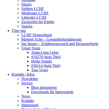
Süsses
Striktes LCHF
Moderates LCHF
Liberales LCHF
Zuckerfrei für Kinder
Snacks
Über uns
LCHF Deutschland
Margret Ache – Gesundheitspädagogin
Iris Jansen – Ernährungscoach und Herausgeberin
Unser Team
Anna-Lena Leber
#19270 (kein Titel)
Heike Schulz
#36114 (kein Titel)
Tina Vogel
Kontakt | Infos
Newsletter
Service
Blog abonnieren
Downloads für Interessierte
News
Kontakt
Impressum