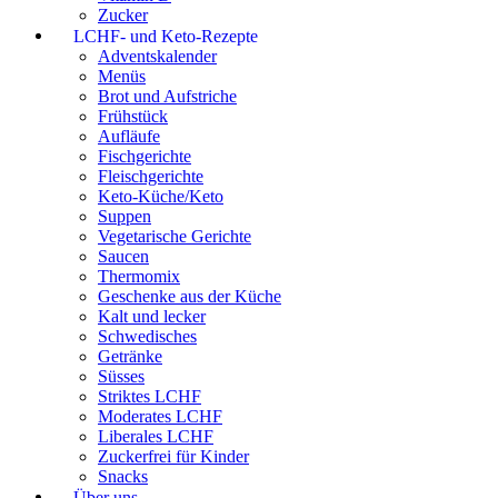
Zucker
LCHF- und Keto-Rezepte
Adventskalender
Menüs
Brot und Aufstriche
Frühstück
Aufläufe
Fischgerichte
Fleischgerichte
Keto-Küche/Keto
Suppen
Vegetarische Gerichte
Saucen
Thermomix
Geschenke aus der Küche
Kalt und lecker
Schwedisches
Getränke
Süsses
Striktes LCHF
Moderates LCHF
Liberales LCHF
Zuckerfrei für Kinder
Snacks
Über uns