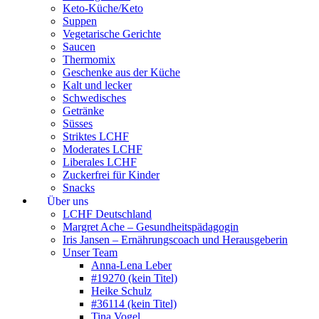
Keto-Küche/Keto
Suppen
Vegetarische Gerichte
Saucen
Thermomix
Geschenke aus der Küche
Kalt und lecker
Schwedisches
Getränke
Süsses
Striktes LCHF
Moderates LCHF
Liberales LCHF
Zuckerfrei für Kinder
Snacks
Über uns
LCHF Deutschland
Margret Ache – Gesundheitspädagogin
Iris Jansen – Ernährungscoach und Herausgeberin
Unser Team
Anna-Lena Leber
#19270 (kein Titel)
Heike Schulz
#36114 (kein Titel)
Tina Vogel