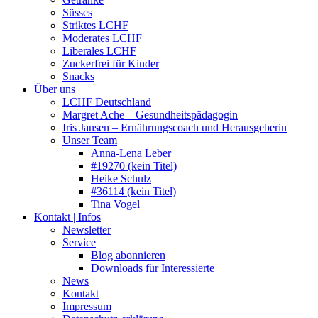
Süsses
Striktes LCHF
Moderates LCHF
Liberales LCHF
Zuckerfrei für Kinder
Snacks
Über uns
LCHF Deutschland
Margret Ache – Gesundheitspädagogin
Iris Jansen – Ernährungscoach und Herausgeberin
Unser Team
Anna-Lena Leber
#19270 (kein Titel)
Heike Schulz
#36114 (kein Titel)
Tina Vogel
Kontakt | Infos
Newsletter
Service
Blog abonnieren
Downloads für Interessierte
News
Kontakt
Impressum