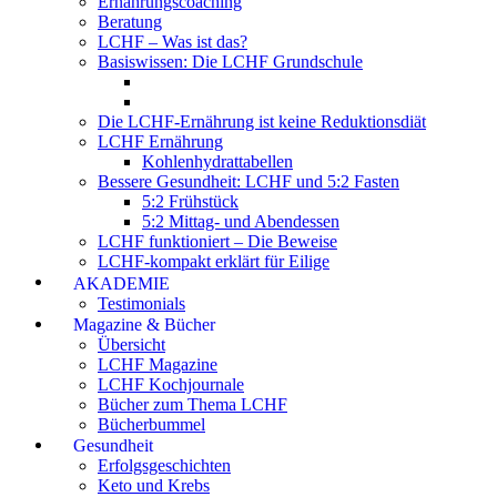
Ernährungscoaching
Beratung
LCHF – Was ist das?
Basiswissen: Die LCHF Grundschule
Die LCHF-Ernährung ist keine Reduktionsdiät
LCHF Ernährung
Kohlenhydrattabellen
Bessere Gesundheit: LCHF und 5:2 Fasten
5:2 Frühstück
5:2 Mittag- und Abendessen
LCHF funktioniert – Die Beweise
LCHF-kompakt erklärt für Eilige
AKADEMIE
Testimonials
Magazine & Bücher
Übersicht
LCHF Magazine
LCHF Kochjournale
Bücher zum Thema LCHF
Bücherbummel
Gesundheit
Erfolgsgeschichten
Keto und Krebs