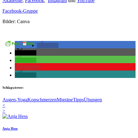
Akademie
,
Facebook
,
Instagram
und
YouTube
Facebook-Gruppe
Bilder: Canva
teilen
teilen
teilen
merken
teilen
Schlagwörter:
Augen-Yoga
Kopschmerzen
Migräne
Tipps
Übungen
<
>
Anja Hess