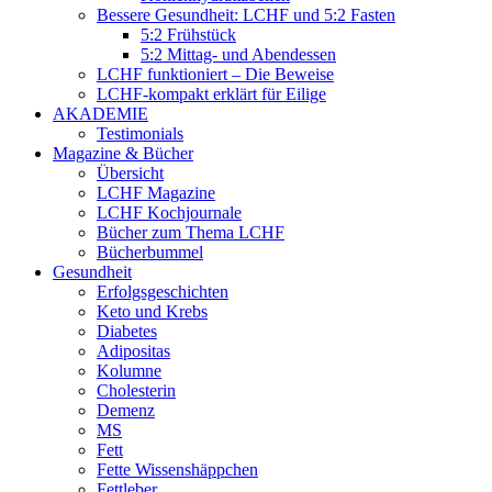
Bessere Gesundheit: LCHF und 5:2 Fasten
5:2 Frühstück
5:2 Mittag- und Abendessen
LCHF funktioniert – Die Beweise
LCHF-kompakt erklärt für Eilige
AKADEMIE
Testimonials
Magazine & Bücher
Übersicht
LCHF Magazine
LCHF Kochjournale
Bücher zum Thema LCHF
Bücherbummel
Gesundheit
Erfolgsgeschichten
Keto und Krebs
Diabetes
Adipositas
Kolumne
Cholesterin
Demenz
MS
Fett
Fette Wissenshäppchen
Fettleber