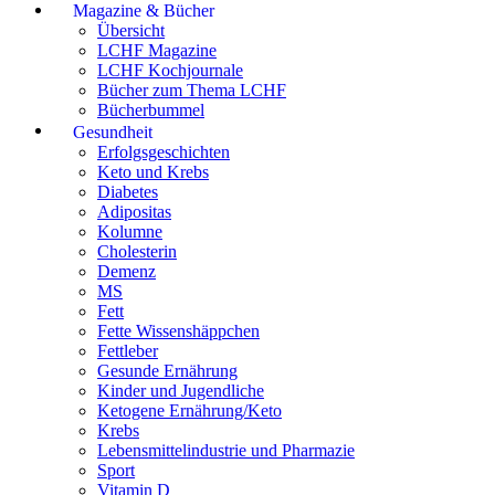
Magazine & Bücher
Übersicht
LCHF Magazine
LCHF Kochjournale
Bücher zum Thema LCHF
Bücherbummel
Gesundheit
Erfolgsgeschichten
Keto und Krebs
Diabetes
Adipositas
Kolumne
Cholesterin
Demenz
MS
Fett
Fette Wissenshäppchen
Fettleber
Gesunde Ernährung
Kinder und Jugendliche
Ketogene Ernährung/Keto
Krebs
Lebensmittelindustrie und Pharmazie
Sport
Vitamin D