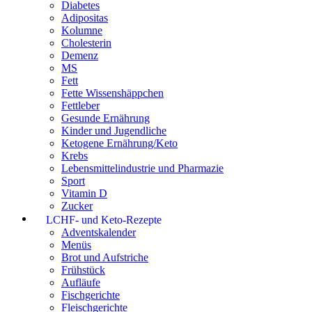
Diabetes
Adipositas
Kolumne
Cholesterin
Demenz
MS
Fett
Fette Wissenshäppchen
Fettleber
Gesunde Ernährung
Kinder und Jugendliche
Ketogene Ernährung/Keto
Krebs
Lebensmittelindustrie und Pharmazie
Sport
Vitamin D
Zucker
LCHF- und Keto-Rezepte
Adventskalender
Menüs
Brot und Aufstriche
Frühstück
Aufläufe
Fischgerichte
Fleischgerichte