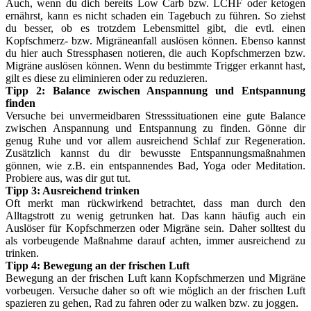
Auch, wenn du dich bereits Low Carb bzw. LCHF oder ketogen
ernährst, kann es nicht schaden ein Tagebuch zu führen. So ziehst
du besser, ob es trotzdem Lebensmittel gibt, die evtl. einen
Kopfschmerz- bzw. Migräneanfall auslösen können. Ebenso kannst
du hier auch Stressphasen notieren, die auch Kopfschmerzen bzw.
Migräne auslösen können. Wenn du bestimmte Trigger erkannt hast,
gilt es diese zu eliminieren oder zu reduzieren.
Tipp 2: Balance zwischen Anspannung und Entspannung
finden
Versuche bei unvermeidbaren Stresssituationen eine gute Balance
zwischen Anspannung und Entspannung zu finden. Gönne dir
genug Ruhe und vor allem ausreichend Schlaf zur Regeneration.
Zusätzlich kannst du dir bewusste Entspannungsmaßnahmen
gönnen, wie z.B. ein entspannendes Bad, Yoga oder Meditation.
Probiere aus, was dir gut tut.
Tipp 3: Ausreichend trinken
Oft merkt man rückwirkend betrachtet, dass man durch den
Alltagstrott zu wenig getrunken hat. Das kann häufig auch ein
Auslöser für Kopfschmerzen oder Migräne sein. Daher solltest du
als vorbeugende Maßnahme darauf achten, immer ausreichend zu
trinken.
Tipp 4: Bewegung an der frischen Luft
Bewegung an der frischen Luft kann Kopfschmerzen und Migräne
vorbeugen. Versuche daher so oft wie möglich an der frischen Luft
spazieren zu gehen, Rad zu fahren oder zu walken bzw. zu joggen.