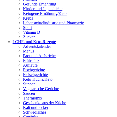
Gesunde Ernährung
Kinder und Jugendliche
Ketogene Ernährung/Keto
Krebs
Lebensmittelindustrie und Pharmazie
Sport
Vitamin D
Zucker
LCHF- und Keto-Rezepte
Adventskalender
Menüs
Brot und Aufstriche
Frühstück
Aufläufe
Fischgerichte
Fleischgerichte
Keto-Küche/Keto
Suppen
Vegetarische Gerichte
Saucen
Thermomix
Geschenke aus der Küche
Kalt und lecker
Schwedisches
Getränke