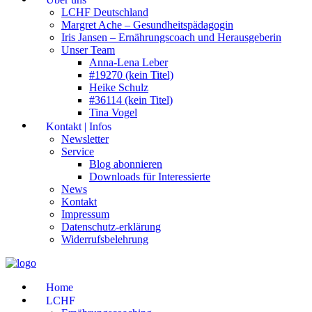
LCHF Deutschland
Margret Ache – Gesundheitspädagogin
Iris Jansen – Ernährungscoach und Herausgeberin
Unser Team
Anna-Lena Leber
#19270 (kein Titel)
Heike Schulz
#36114 (kein Titel)
Tina Vogel
Kontakt | Infos
Newsletter
Service
Blog abonnieren
Downloads für Interessierte
News
Kontakt
Impressum
Datenschutz-erklärung
Widerrufsbelehrung
Home
LCHF