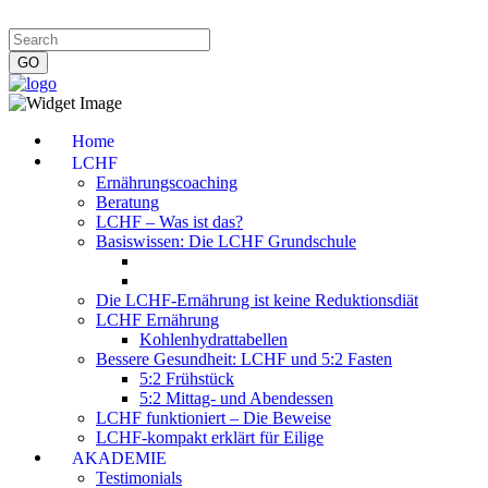
Impressum
|
Datenschutzerklärung
|
Kontakt
|
Newsletter
Home
LCHF
Ernährungscoaching
Beratung
LCHF – Was ist das?
Basiswissen: Die LCHF Grundschule
Die LCHF-Ernährung ist keine Reduktionsdiät
LCHF Ernährung
Kohlenhydrattabellen
Bessere Gesundheit: LCHF und 5:2 Fasten
5:2 Frühstück
5:2 Mittag- und Abendessen
LCHF funktioniert – Die Beweise
LCHF-kompakt erklärt für Eilige
AKADEMIE
Testimonials