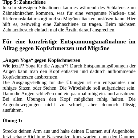
Tipp 5: Zahnschiene
In sehr stressigen Situationen kann es während des Schlafens zum
Zähneknirschen kommen, was für eine verspannte Nacken- und
Kiefermuskulatur sorgt und so Migräneattacken auslösen kann. Hier
hilft es, zeitweilig eine Zahnschiene zu tragen. Beim nächsten
Zahnarztbesuch einfach mal die Ärztin darauf ansprechen.
Für eine kurzfristige Entspannungsmaßnahme im
Alltag gegen Kopfschmerzen und Migräne
„Augen-Yoga“ gegen Kopfschmerzen
Wie jetzt?? Yoga für die Augen?? Durch Entspannungsübungen der
Augen kann man den Kopf entlasten und dadurch aufkommende
Kopfschmerzen ausbremsen.
Die Ausgangsstellung für die Übungen ist ein entspanntes und
ruhiges Sitzen oder Stehen. Die Wirbelsäule soll aufgerichtet sein.
Dann die Augen schließen und ein paarmal ruhig ein- und ausatmen.
Bei allen Übungen den Kopf möglichst ruhig halten. Die
Augenbewegungen nicht zu schnell, aber dennoch flüssig
ausführen.
Übung 1:
Strecke deinen Arm aus und halte deinen Daumen auf Augenhöhe.
Jetzt schaue Richtung Nasenspitze, kurz warten, dann den Daumen