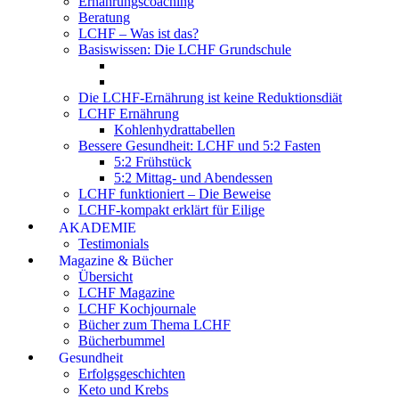
Ernährungscoaching
Beratung
LCHF – Was ist das?
Basiswissen: Die LCHF Grundschule
Die LCHF-Ernährung ist keine Reduktionsdiät
LCHF Ernährung
Kohlenhydrattabellen
Bessere Gesundheit: LCHF und 5:2 Fasten
5:2 Frühstück
5:2 Mittag- und Abendessen
LCHF funktioniert – Die Beweise
LCHF-kompakt erklärt für Eilige
AKADEMIE
Testimonials
Magazine & Bücher
Übersicht
LCHF Magazine
LCHF Kochjournale
Bücher zum Thema LCHF
Bücherbummel
Gesundheit
Erfolgsgeschichten
Keto und Krebs