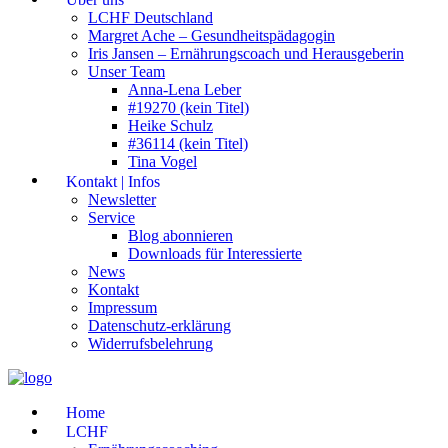
LCHF Deutschland
Margret Ache – Gesundheitspädagogin
Iris Jansen – Ernährungscoach und Herausgeberin
Unser Team
Anna-Lena Leber
#19270 (kein Titel)
Heike Schulz
#36114 (kein Titel)
Tina Vogel
Kontakt | Infos
Newsletter
Service
Blog abonnieren
Downloads für Interessierte
News
Kontakt
Impressum
Datenschutz-erklärung
Widerrufsbelehrung
Home
LCHF