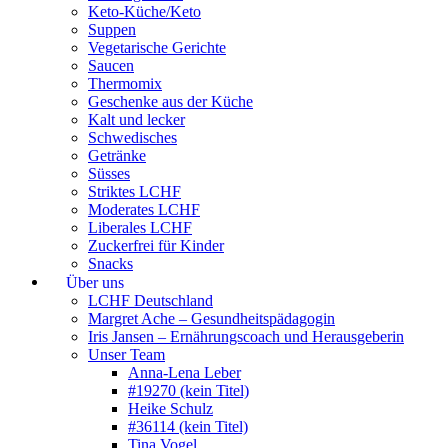
Keto-Küche/Keto
Suppen
Vegetarische Gerichte
Saucen
Thermomix
Geschenke aus der Küche
Kalt und lecker
Schwedisches
Getränke
Süsses
Striktes LCHF
Moderates LCHF
Liberales LCHF
Zuckerfrei für Kinder
Snacks
Über uns
LCHF Deutschland
Margret Ache – Gesundheitspädagogin
Iris Jansen – Ernährungscoach und Herausgeberin
Unser Team
Anna-Lena Leber
#19270 (kein Titel)
Heike Schulz
#36114 (kein Titel)
Tina Vogel