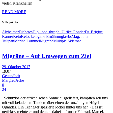
vielen Krankheiten
READ MORE
Schlagwörter:
Alzheimer
Diabetes
Dipl. oec. throph. Ulrike Gonder
Dr. Brigitte
Karner
Keto
Keto. ketogene Ernährung
krebs
Mag. Julia
Tulipan
Marina Lommel
Migräne
Multiple Sklerose
Migräne – Auf Umwegen zum Ziel
29. Oktober 2017
19:07
Gesundheit
Margret Ache
0
24
Schutzlos der afrikanischen Sonne ausgeliefert, kämpften wir uns
mit voll beladenem Tandem über einen der unzähligen Hügel
Ugandas. Ein Teenager spazierte locker hinter uns her. »Das ist
perfekt«, meinte er und deutete dabei auf unser Fahrrad. Marcel,