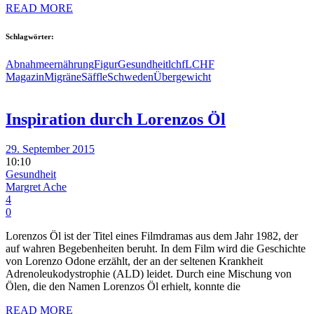
READ MORE
Schlagwörter:
Abnahme
ernährung
Figur
Gesundheit
lchf
LCHF
Magazin
Migräne
Säffle
Schweden
Übergewicht
Inspiration durch Lorenzos Öl
29. September 2015
10:10
Gesundheit
Margret Ache
4
0
Lorenzos Öl ist der Titel eines Filmdramas aus dem Jahr 1982, der
auf wahren Begebenheiten beruht. In dem Film wird die Geschichte
von Lorenzo Odone erzählt, der an der seltenen Krankheit
Adrenoleukodystrophie (ALD) leidet. Durch eine Mischung von
Ölen, die den Namen Lorenzos Öl erhielt, konnte die
READ MORE