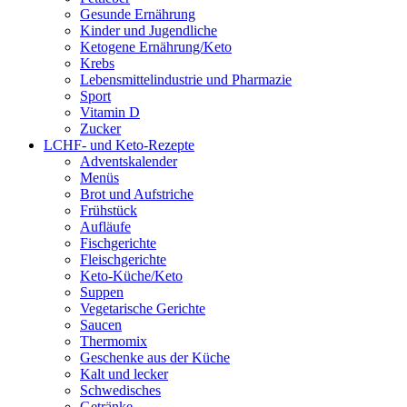
Gesunde Ernährung
Kinder und Jugendliche
Ketogene Ernährung/Keto
Krebs
Lebensmittelindustrie und Pharmazie
Sport
Vitamin D
Zucker
LCHF- und Keto-Rezepte
Adventskalender
Menüs
Brot und Aufstriche
Frühstück
Aufläufe
Fischgerichte
Fleischgerichte
Keto-Küche/Keto
Suppen
Vegetarische Gerichte
Saucen
Thermomix
Geschenke aus der Küche
Kalt und lecker
Schwedisches
Getränke