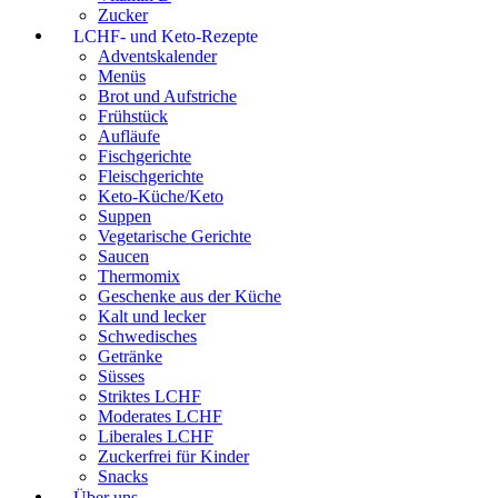
Zucker
LCHF- und Keto-Rezepte
Adventskalender
Menüs
Brot und Aufstriche
Frühstück
Aufläufe
Fischgerichte
Fleischgerichte
Keto-Küche/Keto
Suppen
Vegetarische Gerichte
Saucen
Thermomix
Geschenke aus der Küche
Kalt und lecker
Schwedisches
Getränke
Süsses
Striktes LCHF
Moderates LCHF
Liberales LCHF
Zuckerfrei für Kinder
Snacks
Über uns