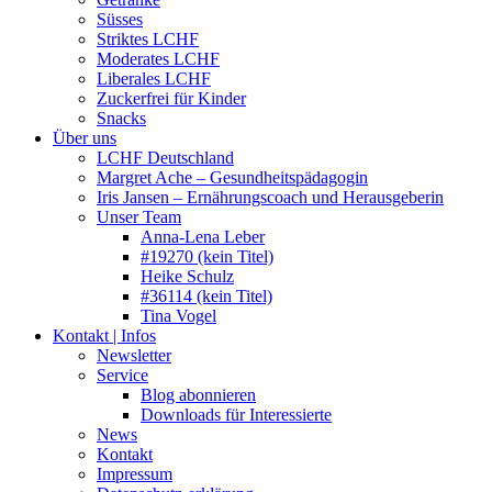
Süsses
Striktes LCHF
Moderates LCHF
Liberales LCHF
Zuckerfrei für Kinder
Snacks
Über uns
LCHF Deutschland
Margret Ache – Gesundheitspädagogin
Iris Jansen – Ernährungscoach und Herausgeberin
Unser Team
Anna-Lena Leber
#19270 (kein Titel)
Heike Schulz
#36114 (kein Titel)
Tina Vogel
Kontakt | Infos
Newsletter
Service
Blog abonnieren
Downloads für Interessierte
News
Kontakt
Impressum