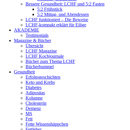
Bessere Gesundheit: LCHF und 5:2 Fasten
5:2 Frühstück
5:2 Mittag- und Abendessen
LCHF funktioniert – Die Beweise
LCHF-kompakt erklärt für Eilige
AKADEMIE
Testimonials
Magazine & Bücher
Übersicht
LCHF Magazine
LCHF Kochjournale
Bücher zum Thema LCHF
Bücherbummel
Gesundheit
Erfolgsgeschichten
Keto und Krebs
Diabetes
Adipositas
Kolumne
Cholesterin
Demenz
MS
Fett
Fette Wissenshäppchen
Fettleber