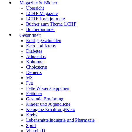
Magazine & Bücher
Übersicht
LCHF Magazine
LCHF Kochjournale
Bücher zum Thema LCHF
Bücherbummel
Gesundheit
Erfolgsgeschichten
Keto und Krebs
Diabetes
Adipositas
Kolumne
Cholesterin
Demenz
MS
Fett
Fette Wissenshäppchen
Fettleber
Gesunde Ernährung
Kinder und Jugendliche
Ketogene Ernährung/Keto
Krebs
Lebensmittelindustrie und Pharmazie
Sport
Vitamin D