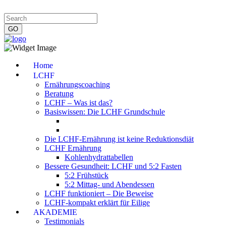
Impressum
|
Datenschutzerklärung
|
Kontakt
|
Newsletter
Home
LCHF
Ernährungscoaching
Beratung
LCHF – Was ist das?
Basiswissen: Die LCHF Grundschule
Die LCHF-Ernährung ist keine Reduktionsdiät
LCHF Ernährung
Kohlenhydrattabellen
Bessere Gesundheit: LCHF und 5:2 Fasten
5:2 Frühstück
5:2 Mittag- und Abendessen
LCHF funktioniert – Die Beweise
LCHF-kompakt erklärt für Eilige
AKADEMIE
Testimonials