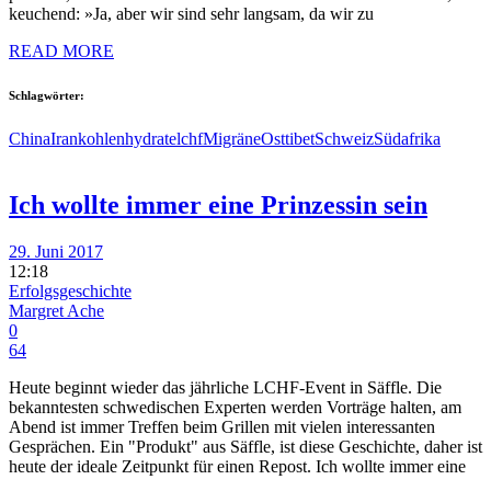
keuchend: »Ja, aber wir sind sehr langsam, da wir zu
READ MORE
Schlagwörter:
China
Iran
kohlenhydrate
lchf
Migräne
Osttibet
Schweiz
Südafrika
Ich wollte immer eine Prinzessin sein
29. Juni 2017
12:18
Erfolgsgeschichte
Margret Ache
0
64
Heute beginnt wieder das jährliche LCHF-Event in Säffle. Die
bekanntesten schwedischen Experten werden Vorträge halten, am
Abend ist immer Treffen beim Grillen mit vielen interessanten
Gesprächen. Ein "Produkt" aus Säffle, ist diese Geschichte, daher ist
heute der ideale Zeitpunkt für einen Repost. Ich wollte immer eine