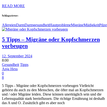
READ MORE
Schlagwörter:
Allergien
Darm
Darmgesundheit
Hautprobleme
Migräne
Müdigkeit
Pilz
5 Tipps – Migräne oder Kopfschmerzen
vorbeugen
12. September 2024
8:00
Gesundheit
Tipps
Anja Hess
0
8
5 Tipps - Migräne oder Kopfschmerzen vorbeugen Vielleicht
gehörst du auch zu den Menschen, die öfter mal an Kopfschmerzen
und / oder Migräne leiden. Diese können unerträglich sein und die
Lebensqualität stark beeinflussen. Die richtige Ernährung ist deshalb
das A und O. Zusätzlich gibt es aber noch