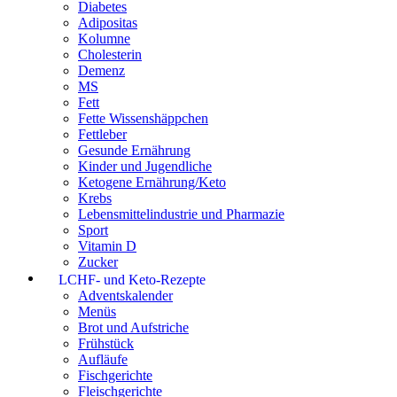
Diabetes
Adipositas
Kolumne
Cholesterin
Demenz
MS
Fett
Fette Wissenshäppchen
Fettleber
Gesunde Ernährung
Kinder und Jugendliche
Ketogene Ernährung/Keto
Krebs
Lebensmittelindustrie und Pharmazie
Sport
Vitamin D
Zucker
LCHF- und Keto-Rezepte
Adventskalender
Menüs
Brot und Aufstriche
Frühstück
Aufläufe
Fischgerichte
Fleischgerichte