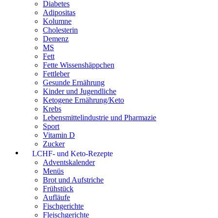
Diabetes
Adipositas
Kolumne
Cholesterin
Demenz
MS
Fett
Fette Wissenshäppchen
Fettleber
Gesunde Ernährung
Kinder und Jugendliche
Ketogene Ernährung/Keto
Krebs
Lebensmittelindustrie und Pharmazie
Sport
Vitamin D
Zucker
LCHF- und Keto-Rezepte
Adventskalender
Menüs
Brot und Aufstriche
Frühstück
Aufläufe
Fischgerichte
Fleischgerichte