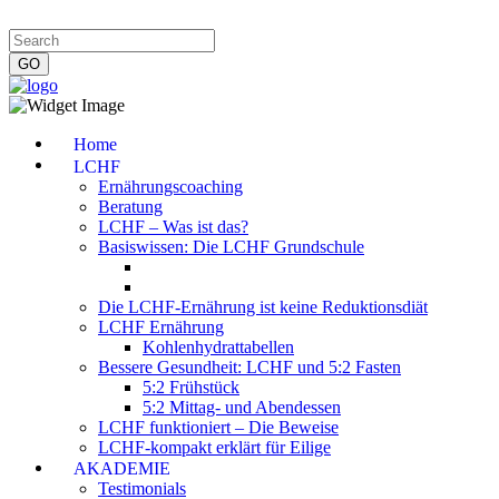
Impressum
|
Datenschutzerklärung
|
Kontakt
|
Newsletter
Home
LCHF
Ernährungscoaching
Beratung
LCHF – Was ist das?
Basiswissen: Die LCHF Grundschule
Die LCHF-Ernährung ist keine Reduktionsdiät
LCHF Ernährung
Kohlenhydrattabellen
Bessere Gesundheit: LCHF und 5:2 Fasten
5:2 Frühstück
5:2 Mittag- und Abendessen
LCHF funktioniert – Die Beweise
LCHF-kompakt erklärt für Eilige
AKADEMIE
Testimonials