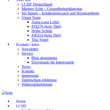
LCHF Deutschland
Margret Ache – Gesundheitspädagogin
Iris Jansen – Ernährungscoach und Herausgeberin
Unser Team
Anna-Lena Leber
#19270 (kein Titel)
Heike Schulz
#36114 (kein Titel)
Tina Vogel
Kontakt | Infos
Newsletter
Service
Blog abonnieren
Downloads für Interessierte
News
Kontakt
Impressum
Datenschutz-erklärung
Widerrufsbelehrung
Home
LCHF