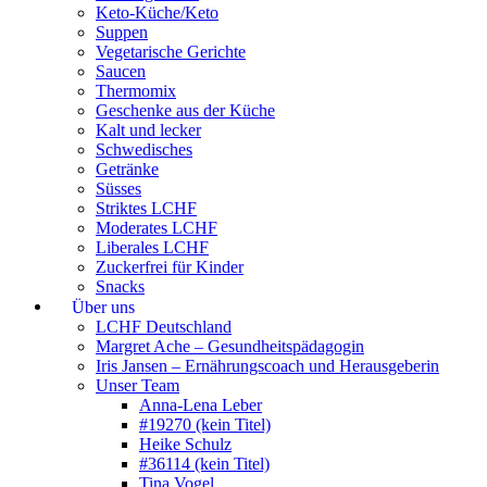
Keto-Küche/Keto
Suppen
Vegetarische Gerichte
Saucen
Thermomix
Geschenke aus der Küche
Kalt und lecker
Schwedisches
Getränke
Süsses
Striktes LCHF
Moderates LCHF
Liberales LCHF
Zuckerfrei für Kinder
Snacks
Über uns
LCHF Deutschland
Margret Ache – Gesundheitspädagogin
Iris Jansen – Ernährungscoach und Herausgeberin
Unser Team
Anna-Lena Leber
#19270 (kein Titel)
Heike Schulz
#36114 (kein Titel)
Tina Vogel