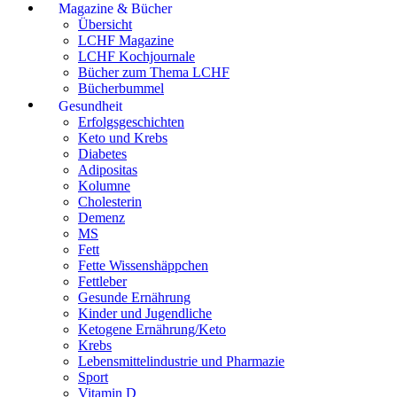
Magazine & Bücher
Übersicht
LCHF Magazine
LCHF Kochjournale
Bücher zum Thema LCHF
Bücherbummel
Gesundheit
Erfolgsgeschichten
Keto und Krebs
Diabetes
Adipositas
Kolumne
Cholesterin
Demenz
MS
Fett
Fette Wissenshäppchen
Fettleber
Gesunde Ernährung
Kinder und Jugendliche
Ketogene Ernährung/Keto
Krebs
Lebensmittelindustrie und Pharmazie
Sport
Vitamin D