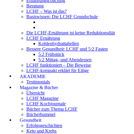
Ernährungscoaching
Beratung
LCHF – Was ist das?
Basiswissen: Die LCHF Grundschule
Die LCHF-Ernährung ist keine Reduktionsdiät
LCHF Ernährung
Kohlenhydrattabellen
Bessere Gesundheit: LCHF und 5:2 Fasten
5:2 Frühstück
5:2 Mittag- und Abendessen
LCHF funktioniert – Die Beweise
LCHF-kompakt erklärt für Eilige
AKADEMIE
Testimonials
Magazine & Bücher
Übersicht
LCHF Magazine
LCHF Kochjournale
Bücher zum Thema LCHF
Bücherbummel
Gesundheit
Erfolgsgeschichten
Keto und Krebs