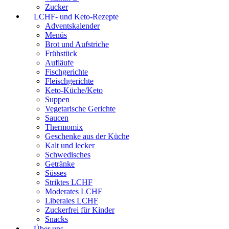
Zucker
LCHF- und Keto-Rezepte
Adventskalender
Menüs
Brot und Aufstriche
Frühstück
Aufläufe
Fischgerichte
Fleischgerichte
Keto-Küche/Keto
Suppen
Vegetarische Gerichte
Saucen
Thermomix
Geschenke aus der Küche
Kalt und lecker
Schwedisches
Getränke
Süsses
Striktes LCHF
Moderates LCHF
Liberales LCHF
Zuckerfrei für Kinder
Snacks
Über uns