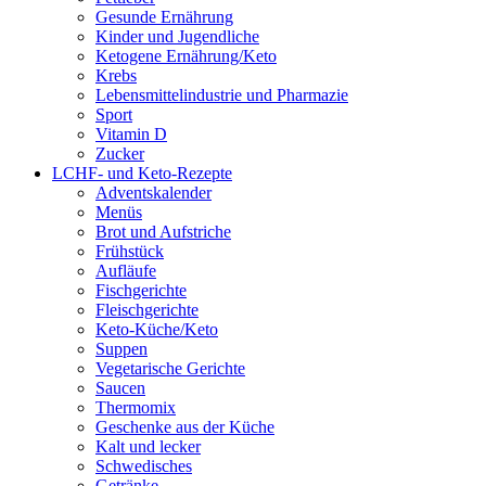
Gesunde Ernährung
Kinder und Jugendliche
Ketogene Ernährung/Keto
Krebs
Lebensmittelindustrie und Pharmazie
Sport
Vitamin D
Zucker
LCHF- und Keto-Rezepte
Adventskalender
Menüs
Brot und Aufstriche
Frühstück
Aufläufe
Fischgerichte
Fleischgerichte
Keto-Küche/Keto
Suppen
Vegetarische Gerichte
Saucen
Thermomix
Geschenke aus der Küche
Kalt und lecker
Schwedisches
Getränke