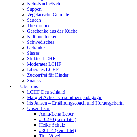
Keto-Küche/Keto
Suppen
Vegetarische Gerichte
Saucen
Thermomix
Geschenke aus der Küche
Kalt und lecker
Schwedisches
Getränke
Süsses
Striktes LCHF
Moderates LCHF
Liberales LCHF
Zuckerfrei für Kinder
Snacks
Über uns
LCHF Deutschland
Margret Ache – Gesundheitspädagogin
Iris Jansen – Ernährungscoach und Herausgeberin
Unser Team
Anna-Lena Leber
#19270 (kein Titel)
Heike Schulz
#36114 (kein Titel)
Tina Vogel