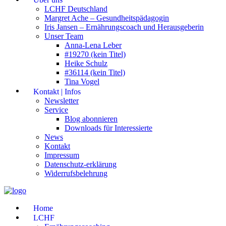
LCHF Deutschland
Margret Ache – Gesundheitspädagogin
Iris Jansen – Ernährungscoach und Herausgeberin
Unser Team
Anna-Lena Leber
#19270 (kein Titel)
Heike Schulz
#36114 (kein Titel)
Tina Vogel
Kontakt | Infos
Newsletter
Service
Blog abonnieren
Downloads für Interessierte
News
Kontakt
Impressum
Datenschutz-erklärung
Widerrufsbelehrung
Home
LCHF