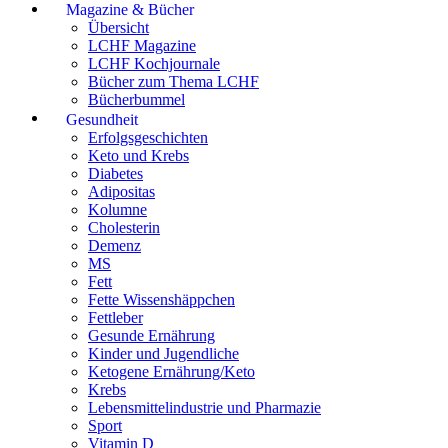
Magazine & Bücher
Übersicht
LCHF Magazine
LCHF Kochjournale
Bücher zum Thema LCHF
Bücherbummel
Gesundheit
Erfolgsgeschichten
Keto und Krebs
Diabetes
Adipositas
Kolumne
Cholesterin
Demenz
MS
Fett
Fette Wissenshäppchen
Fettleber
Gesunde Ernährung
Kinder und Jugendliche
Ketogene Ernährung/Keto
Krebs
Lebensmittelindustrie und Pharmazie
Sport
Vitamin D