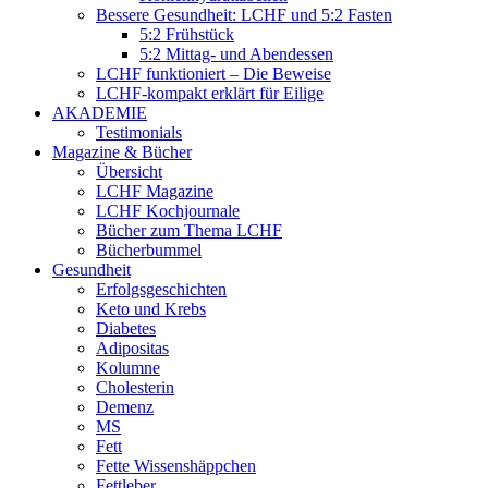
Bessere Gesundheit: LCHF und 5:2 Fasten
5:2 Frühstück
5:2 Mittag- und Abendessen
LCHF funktioniert – Die Beweise
LCHF-kompakt erklärt für Eilige
AKADEMIE
Testimonials
Magazine & Bücher
Übersicht
LCHF Magazine
LCHF Kochjournale
Bücher zum Thema LCHF
Bücherbummel
Gesundheit
Erfolgsgeschichten
Keto und Krebs
Diabetes
Adipositas
Kolumne
Cholesterin
Demenz
MS
Fett
Fette Wissenshäppchen
Fettleber