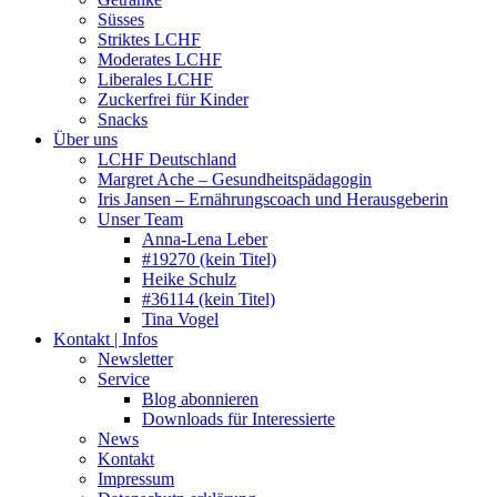
Süsses
Striktes LCHF
Moderates LCHF
Liberales LCHF
Zuckerfrei für Kinder
Snacks
Über uns
LCHF Deutschland
Margret Ache – Gesundheitspädagogin
Iris Jansen – Ernährungscoach und Herausgeberin
Unser Team
Anna-Lena Leber
#19270 (kein Titel)
Heike Schulz
#36114 (kein Titel)
Tina Vogel
Kontakt | Infos
Newsletter
Service
Blog abonnieren
Downloads für Interessierte
News
Kontakt
Impressum