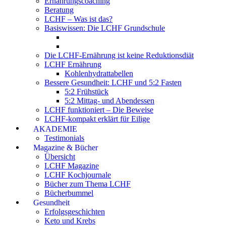
Ernährungscoaching
Beratung
LCHF – Was ist das?
Basiswissen: Die LCHF Grundschule
Die LCHF-Ernährung ist keine Reduktionsdiät
LCHF Ernährung
Kohlenhydrattabellen
Bessere Gesundheit: LCHF und 5:2 Fasten
5:2 Frühstück
5:2 Mittag- und Abendessen
LCHF funktioniert – Die Beweise
LCHF-kompakt erklärt für Eilige
AKADEMIE
Testimonials
Magazine & Bücher
Übersicht
LCHF Magazine
LCHF Kochjournale
Bücher zum Thema LCHF
Bücherbummel
Gesundheit
Erfolgsgeschichten
Keto und Krebs