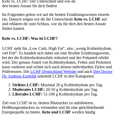
Keto vs. LCHF: Der Unterschied und wie du
den besten Ansatz für dich findest
Im Folgenden gehen wir auf die beiden Ernährungsweisen einzeln
ein. Danach zeigen wir dir die Unterschiede
Keto vs. LCHF
auf
und erklären dir zum Schluss, wie du für dich den besten Ansatz
finden kannst.
Keto vs. LCHF: Was ist LCHF?
LCHF steht für „Low Carb, High Fat“, also „wenig Kohlenhydrate,
viel Fett“. Es handelt sich dabei um eine flexible Ernährungsweise,
bei der die Kohlenhydratzufuhr reduziert und der Fettanteil erhöht
wird. Der genaue Anteil von Kohlenhydraten, Fetten und Proteinen
kann variieren und richtet sich nach deinen individuellen Zielen und
Präferenzen. Die
LCHF Deutschland Website
und auch
Diet Doctor
Dr. Andreas Eenfeldt
unterteilt LCHF in drei Kategorien:
Striktes LCHF:
Maximal 20 g Kohlenhydrate pro Tag.
Moderates LCHF:
20-50 g Kohlenhydrate pro Tag.
Liberales LCHF:
51-100 g Kohlenhydrate pro Tag.
Ziel von LCHF ist es, deinen Blutzucker zu stabilisieren,
Heißhungerattacken zu vermeiden und dir eine gleichbleibende
Energiequelle zu bieten.
Keto und LCHF
werden häufig