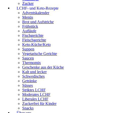
Zucker
LCHF- und Keto-Rezepte
Adventskalender
Menüs
Brot und Aufstriche
Frühstück
Aufläufe
Fischgerichte
Fleischgerichte
Keto-Küche/Keto
Suppen
Vegetarische Gerichte
Saucen
Thermomix
Geschenke aus der Küche
Kalt und lecker
Schwedisches
Getränke
Süsses
Striktes LCHF
Moderates LCHF
Liberales LCHF
Zuckerfrei für Kinder
Snacks
Über uns