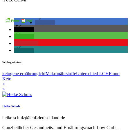
teilen
teilen
teilen
merken
teilen
Schlagwörter:
ketogene ernährung
lchf
Makronährstoffe
Unterschied LCHF und
Keto
<
>
Heike Schulz
heike.schulz@lchf-deutschland.de
Ganzheitlicher Gesundheits- und Ernährungscoach Low Carb –