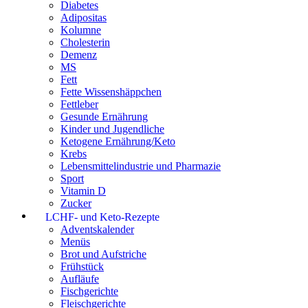
Diabetes
Adipositas
Kolumne
Cholesterin
Demenz
MS
Fett
Fette Wissenshäppchen
Fettleber
Gesunde Ernährung
Kinder und Jugendliche
Ketogene Ernährung/Keto
Krebs
Lebensmittelindustrie und Pharmazie
Sport
Vitamin D
Zucker
LCHF- und Keto-Rezepte
Adventskalender
Menüs
Brot und Aufstriche
Frühstück
Aufläufe
Fischgerichte
Fleischgerichte