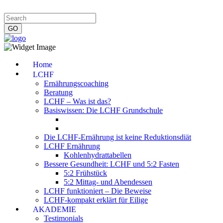
Impressum
|
Datenschutzerklärung
|
Kontakt
|
Newsletter
Home
LCHF
Ernährungscoaching
Beratung
LCHF – Was ist das?
Basiswissen: Die LCHF Grundschule
Die LCHF-Ernährung ist keine Reduktionsdiät
LCHF Ernährung
Kohlenhydrattabellen
Bessere Gesundheit: LCHF und 5:2 Fasten
5:2 Frühstück
5:2 Mittag- und Abendessen
LCHF funktioniert – Die Beweise
LCHF-kompakt erklärt für Eilige
AKADEMIE
Testimonials