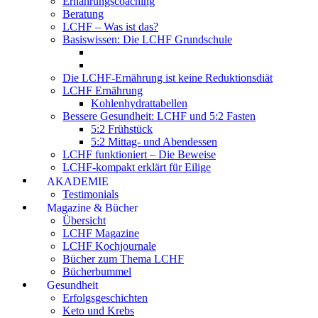
Ernährungscoaching
Beratung
LCHF – Was ist das?
Basiswissen: Die LCHF Grundschule
Die LCHF-Ernährung ist keine Reduktionsdiät
LCHF Ernährung
Kohlenhydrattabellen
Bessere Gesundheit: LCHF und 5:2 Fasten
5:2 Frühstück
5:2 Mittag- und Abendessen
LCHF funktioniert – Die Beweise
LCHF-kompakt erklärt für Eilige
AKADEMIE
Testimonials
Magazine & Bücher
Übersicht
LCHF Magazine
LCHF Kochjournale
Bücher zum Thema LCHF
Bücherbummel
Gesundheit
Erfolgsgeschichten
Keto und Krebs