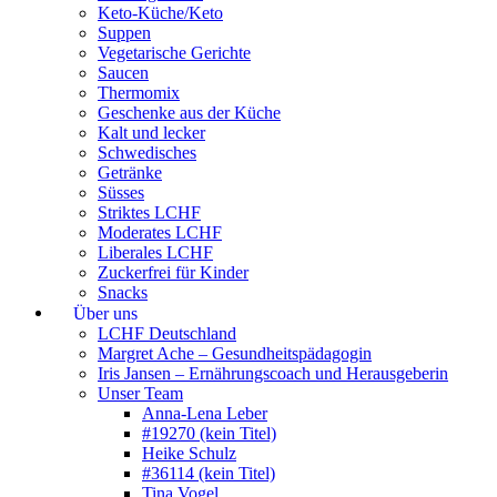
Keto-Küche/Keto
Suppen
Vegetarische Gerichte
Saucen
Thermomix
Geschenke aus der Küche
Kalt und lecker
Schwedisches
Getränke
Süsses
Striktes LCHF
Moderates LCHF
Liberales LCHF
Zuckerfrei für Kinder
Snacks
Über uns
LCHF Deutschland
Margret Ache – Gesundheitspädagogin
Iris Jansen – Ernährungscoach und Herausgeberin
Unser Team
Anna-Lena Leber
#19270 (kein Titel)
Heike Schulz
#36114 (kein Titel)
Tina Vogel