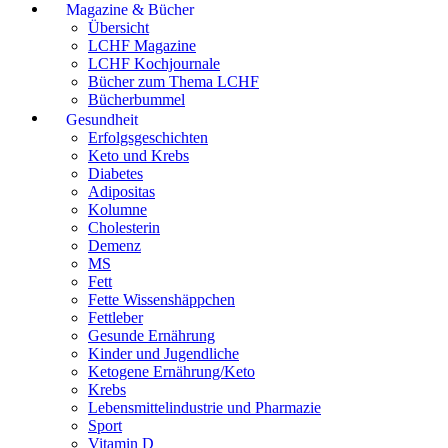
Magazine & Bücher
Übersicht
LCHF Magazine
LCHF Kochjournale
Bücher zum Thema LCHF
Bücherbummel
Gesundheit
Erfolgsgeschichten
Keto und Krebs
Diabetes
Adipositas
Kolumne
Cholesterin
Demenz
MS
Fett
Fette Wissenshäppchen
Fettleber
Gesunde Ernährung
Kinder und Jugendliche
Ketogene Ernährung/Keto
Krebs
Lebensmittelindustrie und Pharmazie
Sport
Vitamin D