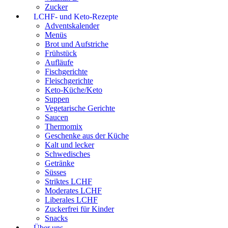
Zucker
LCHF- und Keto-Rezepte
Adventskalender
Menüs
Brot und Aufstriche
Frühstück
Aufläufe
Fischgerichte
Fleischgerichte
Keto-Küche/Keto
Suppen
Vegetarische Gerichte
Saucen
Thermomix
Geschenke aus der Küche
Kalt und lecker
Schwedisches
Getränke
Süsses
Striktes LCHF
Moderates LCHF
Liberales LCHF
Zuckerfrei für Kinder
Snacks
Über uns