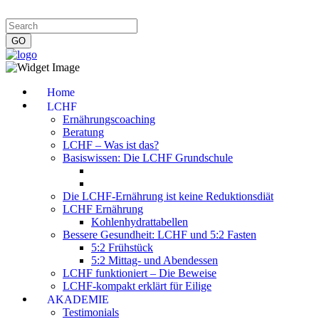
Impressum
|
Datenschutzerklärung
|
Kontakt
|
Newsletter
Home
LCHF
Ernährungscoaching
Beratung
LCHF – Was ist das?
Basiswissen: Die LCHF Grundschule
Die LCHF-Ernährung ist keine Reduktionsdiät
LCHF Ernährung
Kohlenhydrattabellen
Bessere Gesundheit: LCHF und 5:2 Fasten
5:2 Frühstück
5:2 Mittag- und Abendessen
LCHF funktioniert – Die Beweise
LCHF-kompakt erklärt für Eilige
AKADEMIE
Testimonials