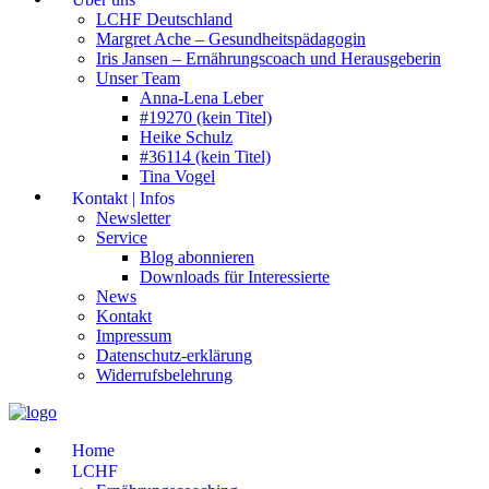
LCHF Deutschland
Margret Ache – Gesundheitspädagogin
Iris Jansen – Ernährungscoach und Herausgeberin
Unser Team
Anna-Lena Leber
#19270 (kein Titel)
Heike Schulz
#36114 (kein Titel)
Tina Vogel
Kontakt | Infos
Newsletter
Service
Blog abonnieren
Downloads für Interessierte
News
Kontakt
Impressum
Datenschutz-erklärung
Widerrufsbelehrung
Home
LCHF