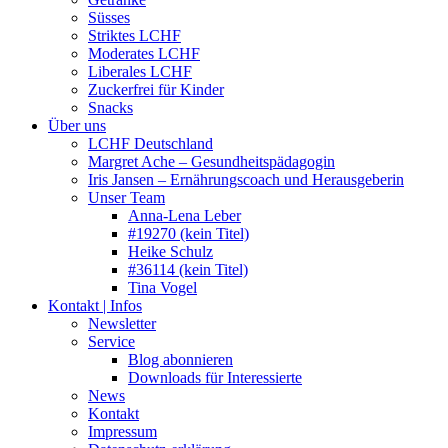
Süsses
Striktes LCHF
Moderates LCHF
Liberales LCHF
Zuckerfrei für Kinder
Snacks
Über uns
LCHF Deutschland
Margret Ache – Gesundheitspädagogin
Iris Jansen – Ernährungscoach und Herausgeberin
Unser Team
Anna-Lena Leber
#19270 (kein Titel)
Heike Schulz
#36114 (kein Titel)
Tina Vogel
Kontakt | Infos
Newsletter
Service
Blog abonnieren
Downloads für Interessierte
News
Kontakt
Impressum