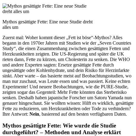
Mythos gesättigte Fette: Eine neue Studie dreht
alles um
Zuerst mal: Woher kommt dieser „Fett ist böse“-Mythos? Alles
begann in den 1970er Jahren mit Studien wie der „Seven Countries
Study“, die einen Zusammenhang zwischen gesättigten Fetten und
Herzkrankheiten zeigten. Die US-Regierung und später die UK
rieten dann, Fette zu kürzen, um Cholesterin zu senken. Die WHO
und andere Experten sagten: Ersetze gesättigte Fette durch
ungesättigte oder Kohlenhydrate, und dein Risiko für Herzinfarkte
sinkt. Aber warte – das basierte meist auf Beobachtungsstudien, wo
man nur zuschaut, was Leute essen und was passiert. Keine echten
Experimente! Und neuere Beobachtungen, wie die PURE-Studie,
zeigten sogar das Gegenteil: Mehr Fette könnten das Sterberisiko
senken. Deshalb haben japanische Forscher um Satoru Yamada nun
genauer hingeschaut. Sie wollten wissen: Hilft es wirklich, gesättigte
Fette zu reduzieren, um Herzkrankheiten oder Tode zu verhindern?
Ihre Antwort:
Nein
, basierend auf den besten verfügbaren Daten.
Mythos gesättigte Fette: Wie wurde die Studie
durchgeführt? – Methoden und Analyse erklärt