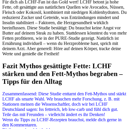
Für dich als LCHF-Fan ist das Gold wert! LCHF betont ja hohe
Fette, oft gesättigte aus natürlichen Quellen wie Avocados, Nüssen,
Fleisch oder Kokosöl, kombiniert mit niedrigen Kohlenhydraten. Du
reduzierst Zucker und Getreide, was Entzündungen mindert und
Insulin stabilisiert – Faktoren, die Herzgesundheit wirklich
beeinflussen. Diese Studie bestätigt: Du brauchst keine Angst vor
Butter auf deinem Steak zu haben. Stattdessen könntest du von mehr
Fetten profitieren, wie in der PURE-Studie gezeigt. Natürlich ist
Ernährung individuell – wenn du Herzprobleme hast, sprich mit
deinem Arzt. Aber generell: Höre auf deinen Körper, tracke deine
Werte und genieße die Freiheit!
Fazit Mythos gesättigte Fette: LCHF
stärken und den Fett-Mythos begraben –
Tipps für den Alltag
Zusammenfassend: Diese Studie enttarnt den Fett-Mythos und stärkt
LCHF als smarte Wahl. Wir brauchen mehr Forschung, z. B. mit
Stationen meinen die Wissenschaftler, doch wir bei LCHF
Deutschland sagen: Iss fettreich, leb low-carb und fühl dich gut.
Teile das mit Freunden – vielleicht ändert es ihr Denken!
Wenn du Tipps zu LCHF-Rezepten brauchst, melde dich gerne in
den Kommentaren.