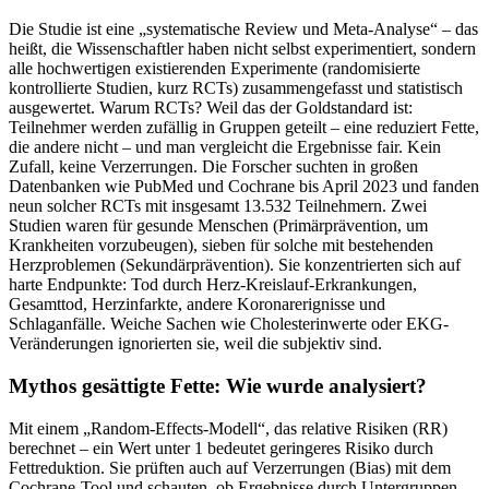
Die Studie ist eine „systematische Review und Meta-Analyse“ – das
heißt, die Wissenschaftler haben nicht selbst experimentiert, sondern
alle hochwertigen existierenden Experimente (randomisierte
kontrollierte Studien, kurz RCTs) zusammengefasst und statistisch
ausgewertet. Warum RCTs? Weil das der Goldstandard ist:
Teilnehmer werden zufällig in Gruppen geteilt – eine reduziert Fette,
die andere nicht – und man vergleicht die Ergebnisse fair. Kein
Zufall, keine Verzerrungen. Die Forscher suchten in großen
Datenbanken wie PubMed und Cochrane bis April 2023 und fanden
neun solcher RCTs mit insgesamt 13.532 Teilnehmern. Zwei
Studien waren für gesunde Menschen (Primärprävention, um
Krankheiten vorzubeugen), sieben für solche mit bestehenden
Herzproblemen (Sekundärprävention). Sie konzentrierten sich auf
harte Endpunkte: Tod durch Herz-Kreislauf-Erkrankungen,
Gesamttod, Herzinfarkte, andere Koronarerignisse und
Schlaganfälle. Weiche Sachen wie Cholesterinwerte oder EKG-
Veränderungen ignorierten sie, weil die subjektiv sind.
Mythos gesättigte Fette: Wie wurde analysiert?
Mit einem „Random-Effects-Modell“, das relative Risiken (RR)
berechnet – ein Wert unter 1 bedeutet geringeres Risiko durch
Fettreduktion. Sie prüften auch auf Verzerrungen (Bias) mit dem
Cochrane-Tool und schauten, ob Ergebnisse durch Untergruppen