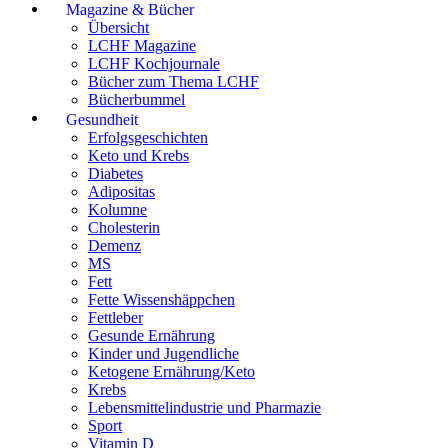
Magazine & Bücher
Übersicht
LCHF Magazine
LCHF Kochjournale
Bücher zum Thema LCHF
Bücherbummel
Gesundheit
Erfolgsgeschichten
Keto und Krebs
Diabetes
Adipositas
Kolumne
Cholesterin
Demenz
MS
Fett
Fette Wissenshäppchen
Fettleber
Gesunde Ernährung
Kinder und Jugendliche
Ketogene Ernährung/Keto
Krebs
Lebensmittelindustrie und Pharmazie
Sport
Vitamin D