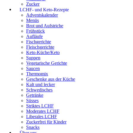
Zucker
LCHF- und Keto-Rezepte
Adventskalender
Menüs
Brot und Aufstriche
Frühstück
Aufläufe
Fischgerichte
Fleischgerichte
Keto-Küche/Keto
Suppen
Vegetarische Gerichte
Saucen
Thermomix
Geschenke aus der Küche
Kalt und lecker
Schwedisches
Getränke
Süsses
Striktes LCHF
Moderates LCHF
Liberales LCHF
Zuckerfrei für Kinder
Snacks
Über uns