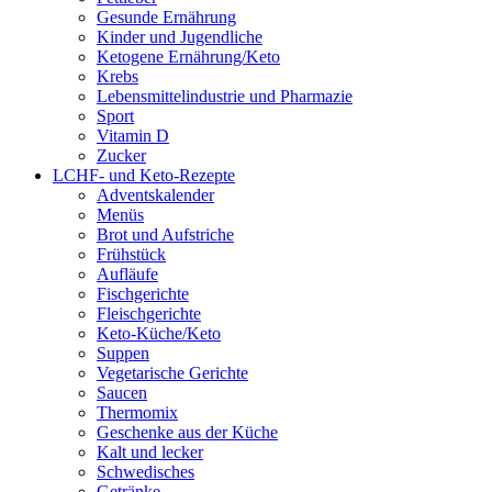
Gesunde Ernährung
Kinder und Jugendliche
Ketogene Ernährung/Keto
Krebs
Lebensmittelindustrie und Pharmazie
Sport
Vitamin D
Zucker
LCHF- und Keto-Rezepte
Adventskalender
Menüs
Brot und Aufstriche
Frühstück
Aufläufe
Fischgerichte
Fleischgerichte
Keto-Küche/Keto
Suppen
Vegetarische Gerichte
Saucen
Thermomix
Geschenke aus der Küche
Kalt und lecker
Schwedisches
Getränke