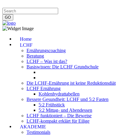
Impressum
|
Datenschutzerklärung
|
Kontakt
|
Newsletter
Home
LCHF
Ernährungscoaching
Beratung
LCHF – Was ist das?
Basiswissen: Die LCHF Grundschule
Die LCHF-Ernährung ist keine Reduktionsdiät
LCHF Ernährung
Kohlenhydrattabellen
Bessere Gesundheit: LCHF und 5:2 Fasten
5:2 Frühstück
5:2 Mittag- und Abendessen
LCHF funktioniert – Die Beweise
LCHF-kompakt erklärt für Eilige
AKADEMIE
Testimonials