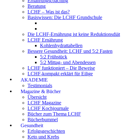
Ernährungscoaching
Beratung
LCHF – Was ist das?
Basiswissen: Die LCHF Grundschule
Die LCHF-Ernährung ist keine Reduktionsdiät
LCHF Ernährung
Kohlenhydrattabellen
Bessere Gesundheit: LCHF und 5:2 Fasten
5:2 Frühstück
5:2 Mittag- und Abendessen
LCHF funktioniert – Die Beweise
LCHF-kompakt erklärt für Eilige
AKADEMIE
Testimonials
Magazine & Bücher
Übersicht
LCHF Magazine
LCHF Kochjournale
Bücher zum Thema LCHF
Bücherbummel
Gesundheit
Erfolgsgeschichten
Keto und Krebs