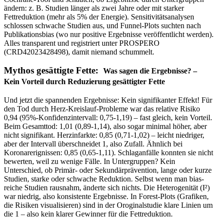
ändern: z. B. Studien länger als zwei Jahre oder mit starker
Fettreduktion (mehr als 5% der Energie). Sensitivitätsanalysen
schlossen schwache Studien aus, und Funnel-Plots suchten nach
Publikationsbias (wo nur positive Ergebnisse veröffentlicht werden).
Alles transparent und registriert unter PROSPERO
(CRD42023428498), damit niemand schummelt.
Mythos gesättigte Fette:
Was sagen die Ergebnisse? –
Kein Vorteil durch Reduzierung gesättigter Fette
Und jetzt die spannenden Ergebnisse: Kein signifikanter Effekt! Für
den Tod durch Herz-Kreislauf-Probleme war das relative Risiko
0,94 (95%-Konfidenzintervall: 0,75-1,19) – fast gleich, kein Vorteil.
Beim Gesamttod: 1,01 (0,89-1,14), also sogar minimal höher, aber
nicht signifikant. Herzinfarkte: 0,85 (0,71-1,02) – leicht niedriger,
aber der Intervall überschneidet 1, also Zufall. Ähnlich bei
Koronarerignissen: 0,85 (0,65-1,11). Schlaganfälle konnten sie nicht
bewerten, weil zu wenige Fälle. In Untergruppen? Kein
Unterschied, ob Primär- oder Sekundärprävention, lange oder kurze
Studien, starke oder schwache Reduktion. Selbst wenn man bias-
reiche Studien rausnahm, änderte sich nichts. Die Heterogenität (I²)
war niedrig, also konsistente Ergebnisse. In Forest-Plots (Grafiken,
die Risiken visualisieren) sind in der Oroginalstudie klare Linien um
die 1 – also kein klarer Gewinner für die Fettreduktion.