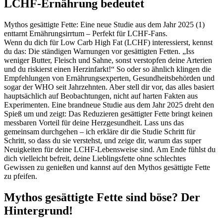
LCHF-Ernährung bedeutet
Mythos gesättigte Fette: Eine neue Studie aus dem Jahr 2025 (1)
enttarnt Ernährungsirrtum – Perfekt für LCHF-Fans.
Wenn du dich für Low Carb High Fat (LCHF) interessierst, kennst
du das: Die ständigen Warnungen vor gesättigten Fetten. „Iss
weniger Butter, Fleisch und Sahne, sonst verstopfen deine Arterien
und du riskierst einen Herzinfarkt!“ So oder so ähnlich klingen die
Empfehlungen von Ernährungsexperten, Gesundheitsbehörden und
sogar der WHO seit Jahrzehnten. Aber stell dir vor, das alles basiert
hauptsächlich auf Beobachtungen, nicht auf harten Fakten aus
Experimenten. Eine brandneue Studie aus dem Jahr 2025 dreht den
Spieß um und zeigt: Das Reduzieren gesättigter Fette bringt keinen
messbaren Vorteil für deine Herzgesundheit. Lass uns das
gemeinsam durchgehen – ich erkläre dir die Studie Schritt für
Schritt, so dass du sie verstehst, und zeige dir, warum das super
Neuigkeiten für deine LCHF-Lebensweise sind. Am Ende fühlst du
dich vielleicht befreit, deine Lieblingsfette ohne schlechtes
Gewissen zu genießen und kannst auf den Mythos gesättigte Fette
zu pfeifen.
Mythos gesättigte Fette sind böse? Der
Hintergrund!