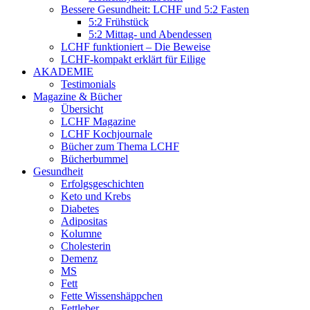
Bessere Gesundheit: LCHF und 5:2 Fasten
5:2 Frühstück
5:2 Mittag- und Abendessen
LCHF funktioniert – Die Beweise
LCHF-kompakt erklärt für Eilige
AKADEMIE
Testimonials
Magazine & Bücher
Übersicht
LCHF Magazine
LCHF Kochjournale
Bücher zum Thema LCHF
Bücherbummel
Gesundheit
Erfolgsgeschichten
Keto und Krebs
Diabetes
Adipositas
Kolumne
Cholesterin
Demenz
MS
Fett
Fette Wissenshäppchen
Fettleber