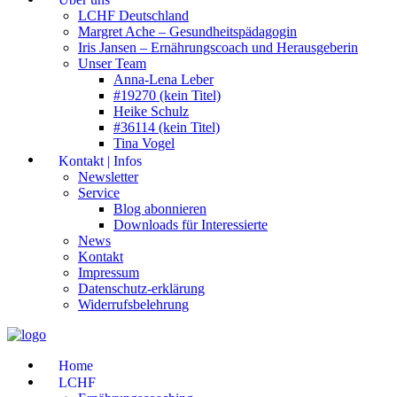
LCHF Deutschland
Margret Ache – Gesundheitspädagogin
Iris Jansen – Ernährungscoach und Herausgeberin
Unser Team
Anna-Lena Leber
#19270 (kein Titel)
Heike Schulz
#36114 (kein Titel)
Tina Vogel
Kontakt | Infos
Newsletter
Service
Blog abonnieren
Downloads für Interessierte
News
Kontakt
Impressum
Datenschutz-erklärung
Widerrufsbelehrung
Home
LCHF