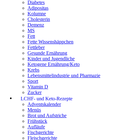
Diabetes
Adipositas
Kolumne
Cholesterin
Demenz
MS
Fett
Fette Wissenshäppchen
Fettleber
Gesunde Ernährung
Kinder und Jugendliche
Ketogene Ernährung/Keto
Krebs
Lebensmittelindustrie und Pharmazie
Sport
Vitamin D
Zucker
LCHF- und Keto-Rezepte
Adventskalender
Menüs
Brot und Aufstriche
Frühstück
Aufläufe
Fischgerichte
Fleischgerichte