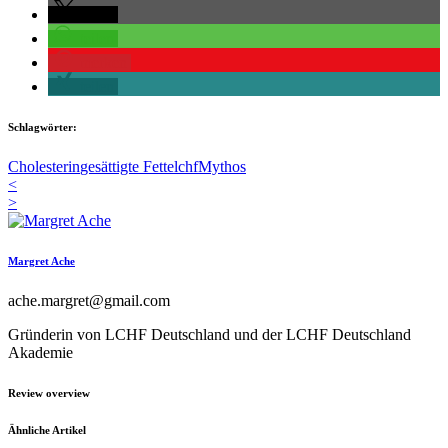
teilen
teilen
merken
teilen
Schlagwörter:
Cholesterin
gesättigte Fette
lchf
Mythos
<
>
Margret Ache
ache.margret@gmail.com
Gründerin von LCHF Deutschland und der LCHF Deutschland
Akademie
Review overview
Ähnliche Artikel