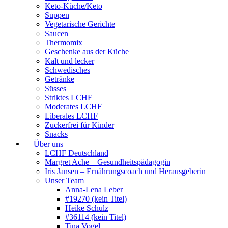
Keto-Küche/Keto
Suppen
Vegetarische Gerichte
Saucen
Thermomix
Geschenke aus der Küche
Kalt und lecker
Schwedisches
Getränke
Süsses
Striktes LCHF
Moderates LCHF
Liberales LCHF
Zuckerfrei für Kinder
Snacks
Über uns
LCHF Deutschland
Margret Ache – Gesundheitspädagogin
Iris Jansen – Ernährungscoach und Herausgeberin
Unser Team
Anna-Lena Leber
#19270 (kein Titel)
Heike Schulz
#36114 (kein Titel)
Tina Vogel