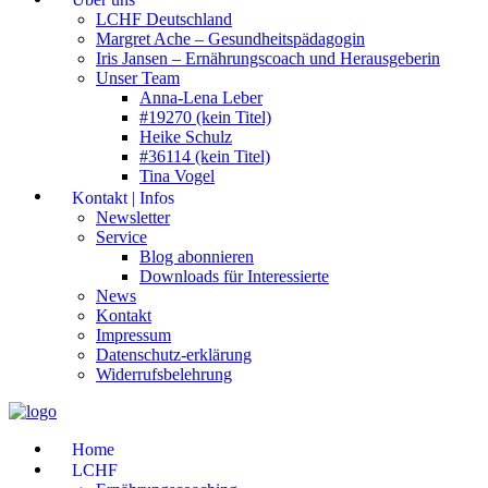
LCHF Deutschland
Margret Ache – Gesundheitspädagogin
Iris Jansen – Ernährungscoach und Herausgeberin
Unser Team
Anna-Lena Leber
#19270 (kein Titel)
Heike Schulz
#36114 (kein Titel)
Tina Vogel
Kontakt | Infos
Newsletter
Service
Blog abonnieren
Downloads für Interessierte
News
Kontakt
Impressum
Datenschutz-erklärung
Widerrufsbelehrung
Home
LCHF