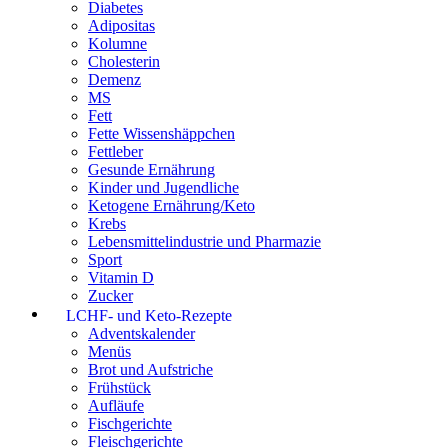
Diabetes
Adipositas
Kolumne
Cholesterin
Demenz
MS
Fett
Fette Wissenshäppchen
Fettleber
Gesunde Ernährung
Kinder und Jugendliche
Ketogene Ernährung/Keto
Krebs
Lebensmittelindustrie und Pharmazie
Sport
Vitamin D
Zucker
LCHF- und Keto-Rezepte
Adventskalender
Menüs
Brot und Aufstriche
Frühstück
Aufläufe
Fischgerichte
Fleischgerichte