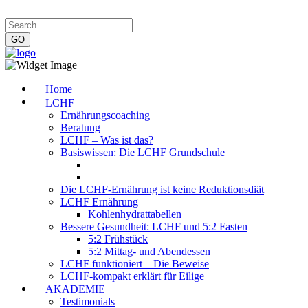
Impressum
|
Datenschutzerklärung
|
Kontakt
|
Newsletter
Home
LCHF
Ernährungscoaching
Beratung
LCHF – Was ist das?
Basiswissen: Die LCHF Grundschule
Die LCHF-Ernährung ist keine Reduktionsdiät
LCHF Ernährung
Kohlenhydrattabellen
Bessere Gesundheit: LCHF und 5:2 Fasten
5:2 Frühstück
5:2 Mittag- und Abendessen
LCHF funktioniert – Die Beweise
LCHF-kompakt erklärt für Eilige
AKADEMIE
Testimonials