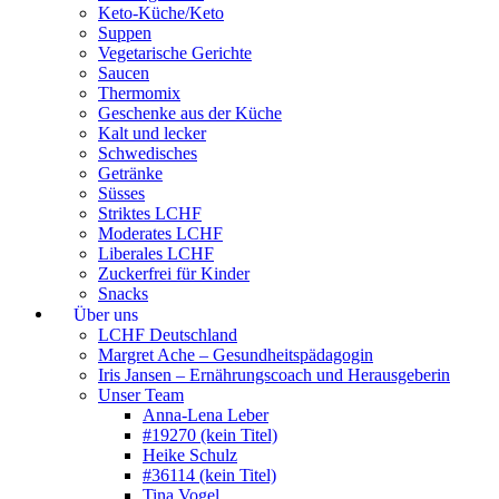
Keto-Küche/Keto
Suppen
Vegetarische Gerichte
Saucen
Thermomix
Geschenke aus der Küche
Kalt und lecker
Schwedisches
Getränke
Süsses
Striktes LCHF
Moderates LCHF
Liberales LCHF
Zuckerfrei für Kinder
Snacks
Über uns
LCHF Deutschland
Margret Ache – Gesundheitspädagogin
Iris Jansen – Ernährungscoach und Herausgeberin
Unser Team
Anna-Lena Leber
#19270 (kein Titel)
Heike Schulz
#36114 (kein Titel)
Tina Vogel