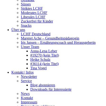
Süsses
Striktes LCHF
Moderates LCHF
Liberales LCHF
Zuckerfrei für Kinder
Snacks
Über uns
LCHF Deutschland
Margret Ache – Gesundheitspädagogin
Iris Jansen – Ernährungscoach und Herausgeberin
Unser Team
Anna-Lena Leber
#19270 (kein Titel)
Heike Schulz
#36114 (kein Titel)
Tina Vogel
Kontakt | Infos
Newsletter
Service
Blog abonnieren
Downloads für Interessierte
News
Kontakt
Impressum