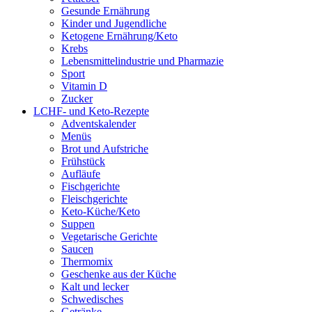
Gesunde Ernährung
Kinder und Jugendliche
Ketogene Ernährung/Keto
Krebs
Lebensmittelindustrie und Pharmazie
Sport
Vitamin D
Zucker
LCHF- und Keto-Rezepte
Adventskalender
Menüs
Brot und Aufstriche
Frühstück
Aufläufe
Fischgerichte
Fleischgerichte
Keto-Küche/Keto
Suppen
Vegetarische Gerichte
Saucen
Thermomix
Geschenke aus der Küche
Kalt und lecker
Schwedisches
Getränke