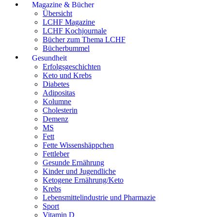
Magazine & Bücher
Übersicht
LCHF Magazine
LCHF Kochjournale
Bücher zum Thema LCHF
Bücherbummel
Gesundheit
Erfolgsgeschichten
Keto und Krebs
Diabetes
Adipositas
Kolumne
Cholesterin
Demenz
MS
Fett
Fette Wissenshäppchen
Fettleber
Gesunde Ernährung
Kinder und Jugendliche
Ketogene Ernährung/Keto
Krebs
Lebensmittelindustrie und Pharmazie
Sport
Vitamin D