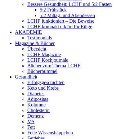
Bessere Gesundheit: LCHF und 5:2 Fasten
5:2 Frühstück
5:2 Mittag- und Abendessen
LCHF funktioniert – Die Beweise
LCHF-kompakt erklärt für Eilige
AKADEMIE
Testimonials
Magazine & Bücher
Übersicht
LCHF Magazine
LCHF Kochjournale
Bücher zum Thema LCHF
Bücherbummel
Gesundheit
Erfolgsgeschichten
Keto und Krebs
Diabetes
Adipositas
Kolumne
Cholesterin
Demenz
MS
Fett
Fette Wissenshäppchen
Fettleber