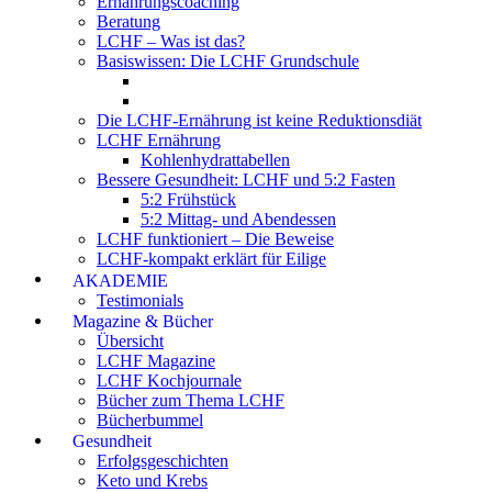
Ernährungscoaching
Beratung
LCHF – Was ist das?
Basiswissen: Die LCHF Grundschule
Die LCHF-Ernährung ist keine Reduktionsdiät
LCHF Ernährung
Kohlenhydrattabellen
Bessere Gesundheit: LCHF und 5:2 Fasten
5:2 Frühstück
5:2 Mittag- und Abendessen
LCHF funktioniert – Die Beweise
LCHF-kompakt erklärt für Eilige
AKADEMIE
Testimonials
Magazine & Bücher
Übersicht
LCHF Magazine
LCHF Kochjournale
Bücher zum Thema LCHF
Bücherbummel
Gesundheit
Erfolgsgeschichten
Keto und Krebs