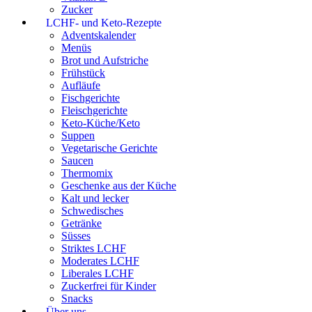
Zucker
LCHF- und Keto-Rezepte
Adventskalender
Menüs
Brot und Aufstriche
Frühstück
Aufläufe
Fischgerichte
Fleischgerichte
Keto-Küche/Keto
Suppen
Vegetarische Gerichte
Saucen
Thermomix
Geschenke aus der Küche
Kalt und lecker
Schwedisches
Getränke
Süsses
Striktes LCHF
Moderates LCHF
Liberales LCHF
Zuckerfrei für Kinder
Snacks
Über uns