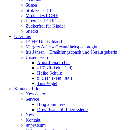
Süsses
Striktes LCHF
Moderates LCHF
Liberales LCHF
Zuckerfrei für Kinder
Snacks
Über uns
LCHF Deutschland
Margret Ache – Gesundheitspädagogin
Iris Jansen – Ernährungscoach und Herausgeberin
Unser Team
Anna-Lena Leber
#19270 (kein Titel)
Heike Schulz
#36114 (kein Titel)
Tina Vogel
Kontakt | Infos
Newsletter
Service
Blog abonnieren
Downloads für Interessierte
News
Kontakt
Impressum