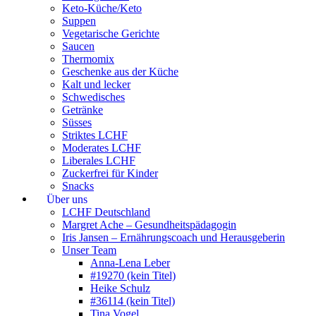
Keto-Küche/Keto
Suppen
Vegetarische Gerichte
Saucen
Thermomix
Geschenke aus der Küche
Kalt und lecker
Schwedisches
Getränke
Süsses
Striktes LCHF
Moderates LCHF
Liberales LCHF
Zuckerfrei für Kinder
Snacks
Über uns
LCHF Deutschland
Margret Ache – Gesundheitspädagogin
Iris Jansen – Ernährungscoach und Herausgeberin
Unser Team
Anna-Lena Leber
#19270 (kein Titel)
Heike Schulz
#36114 (kein Titel)
Tina Vogel