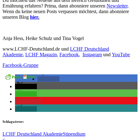
Du möchtest das Neueste aus dem Bereich Gesundheit und
Ernährung erfahren? Prima, dann abonniere unseren
Newsletter
.
Wenn du keine neuen Posts verpassen möchtest, dann abonniere
unseren Blog
hier.
Anja Hess, Heike Schulz und Tina Vogel
www.LCHF-Deutschland.de und
LCHF Deutschland
Akademie
,
LCHF Magazin
,
Facebook
,
Instagram
und
YouTube
Facebook-Gruppe
teilen
teilen
teilen
merken
teilen
Schlagwörter:
LCHF Deutschland Akademie
Stipendium
<