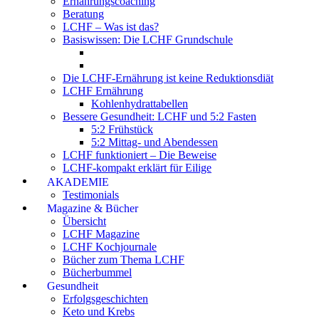
Ernährungscoaching
Beratung
LCHF – Was ist das?
Basiswissen: Die LCHF Grundschule
Die LCHF-Ernährung ist keine Reduktionsdiät
LCHF Ernährung
Kohlenhydrattabellen
Bessere Gesundheit: LCHF und 5:2 Fasten
5:2 Frühstück
5:2 Mittag- und Abendessen
LCHF funktioniert – Die Beweise
LCHF-kompakt erklärt für Eilige
AKADEMIE
Testimonials
Magazine & Bücher
Übersicht
LCHF Magazine
LCHF Kochjournale
Bücher zum Thema LCHF
Bücherbummel
Gesundheit
Erfolgsgeschichten
Keto und Krebs