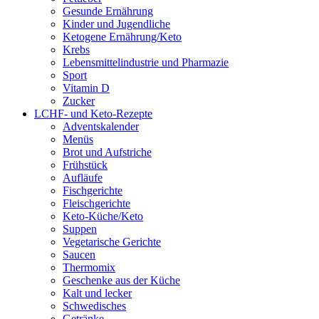
Gesunde Ernährung
Kinder und Jugendliche
Ketogene Ernährung/Keto
Krebs
Lebensmittelindustrie und Pharmazie
Sport
Vitamin D
Zucker
LCHF- und Keto-Rezepte
Adventskalender
Menüs
Brot und Aufstriche
Frühstück
Aufläufe
Fischgerichte
Fleischgerichte
Keto-Küche/Keto
Suppen
Vegetarische Gerichte
Saucen
Thermomix
Geschenke aus der Küche
Kalt und lecker
Schwedisches
Getränke