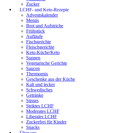
Zucker
LCHF- und Keto-Rezepte
Adventskalender
Menüs
Brot und Aufstriche
Frühstück
Aufläufe
Fischgerichte
Fleischgerichte
Keto-Küche/Keto
Suppen
Vegetarische Gerichte
Saucen
Thermomix
Geschenke aus der Küche
Kalt und lecker
Schwedisches
Getränke
Süsses
Striktes LCHF
Moderates LCHF
Liberales LCHF
Zuckerfrei für Kinder
Snacks
Über uns