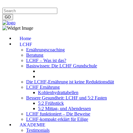
Impressum
|
Datenschutzerklärung
|
Kontakt
|
Newsletter
Home
LCHF
Ernährungscoaching
Beratung
LCHF – Was ist das?
Basiswissen: Die LCHF Grundschule
Die LCHF-Ernährung ist keine Reduktionsdiät
LCHF Ernährung
Kohlenhydrattabellen
Bessere Gesundheit: LCHF und 5:2 Fasten
5:2 Frühstück
5:2 Mittag- und Abendessen
LCHF funktioniert – Die Beweise
LCHF-kompakt erklärt für Eilige
AKADEMIE
Testimonials