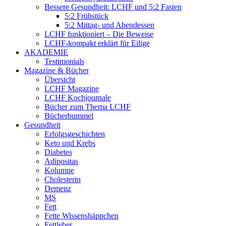
Bessere Gesundheit: LCHF und 5:2 Fasten
5:2 Frühstück
5:2 Mittag- und Abendessen
LCHF funktioniert – Die Beweise
LCHF-kompakt erklärt für Eilige
AKADEMIE
Testimonials
Magazine & Bücher
Übersicht
LCHF Magazine
LCHF Kochjournale
Bücher zum Thema LCHF
Bücherbummel
Gesundheit
Erfolgsgeschichten
Keto und Krebs
Diabetes
Adipositas
Kolumne
Cholesterin
Demenz
MS
Fett
Fette Wissenshäppchen
Fettleber