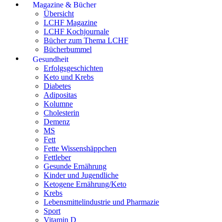
Magazine & Bücher
Übersicht
LCHF Magazine
LCHF Kochjournale
Bücher zum Thema LCHF
Bücherbummel
Gesundheit
Erfolgsgeschichten
Keto und Krebs
Diabetes
Adipositas
Kolumne
Cholesterin
Demenz
MS
Fett
Fette Wissenshäppchen
Fettleber
Gesunde Ernährung
Kinder und Jugendliche
Ketogene Ernährung/Keto
Krebs
Lebensmittelindustrie und Pharmazie
Sport
Vitamin D