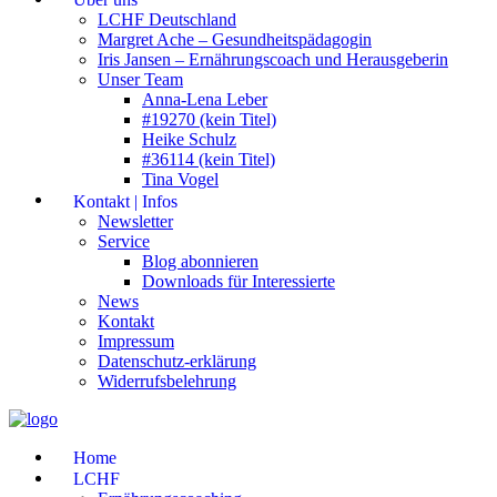
LCHF Deutschland
Margret Ache – Gesundheitspädagogin
Iris Jansen – Ernährungscoach und Herausgeberin
Unser Team
Anna-Lena Leber
#19270 (kein Titel)
Heike Schulz
#36114 (kein Titel)
Tina Vogel
Kontakt | Infos
Newsletter
Service
Blog abonnieren
Downloads für Interessierte
News
Kontakt
Impressum
Datenschutz-erklärung
Widerrufsbelehrung
Home
LCHF