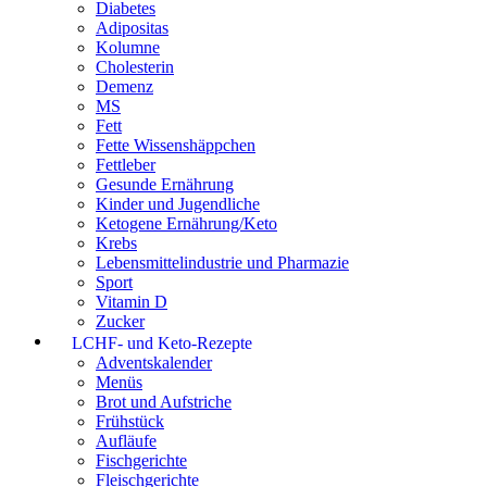
Diabetes
Adipositas
Kolumne
Cholesterin
Demenz
MS
Fett
Fette Wissenshäppchen
Fettleber
Gesunde Ernährung
Kinder und Jugendliche
Ketogene Ernährung/Keto
Krebs
Lebensmittelindustrie und Pharmazie
Sport
Vitamin D
Zucker
LCHF- und Keto-Rezepte
Adventskalender
Menüs
Brot und Aufstriche
Frühstück
Aufläufe
Fischgerichte
Fleischgerichte